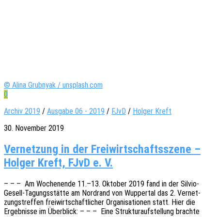
© Alina Grubnyak / unsplash.com
0
Archiv 2019
/
Ausgabe 06 - 2019
/
FJvD
/
Holger Kreft
30. November 2019
Vernetzung in der Freiwirtschaftsszene –
Holger Kreft, FJvD e. V.
– – – Am Wochen­en­de 11.–13. Okto­ber 2019 fand in der Silvio-
Gesell-Tagungs­­­stä­t­­te am Nord­rand von Wupper­tal das 2. Vernet­
zungs­tref­fen frei­wirt­schaft­li­cher Orga­ni­sa­tio­nen statt. Hier die
Ergeb­nis­se im Über­blick: – – – Eine Struk­tur­auf­stel­lung brach­te