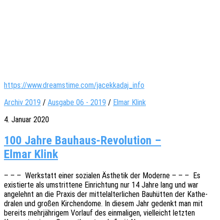
https://www.dreamstime.com/jacekkadaj_info
Archiv 2019
/
Ausgabe 06 - 2019
/
Elmar Klink
4. Januar 2020
100 Jahre Bauhaus-Revolution –
Elmar Klink
– – – Werk­statt einer sozia­len Ästhe­tik der Moder­ne – – – Es
exis­tier­te als umstrit­te­ne Einrich­tung nur 14 Jahre lang und war
ange­lehnt an die Praxis der mittel­al­ter­li­chen Bauhüt­ten der Kathe­
dra­len und großen Kirchen­do­me. In diesem Jahr gedenkt man mit
bereits mehr­jäh­ri­gem Vorlauf des einma­li­gen, viel­leicht letz­ten