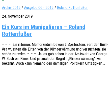
Archiv 2019
/
Ausgabe 06 - 2019
/
Roland Rottenfußer
24. November 2019
Ein Kurs im Manipulieren – Roland
Rottenfußer
– – – Ein inter­nes Memo­ran­dum beweist: Spätes­tens seit der Bush-
Ära wuss­ten die Eliten von der Klima­er­wär­mung und versuch­ten, sie
schön zu reden. – – – Ja, es gab schon in der Amts­zeit von George
W. Bush ein Klima. Und ja, auch der Begriff „Klima­er­wär­mung“ war
bekannt. Auch kann niemand den dama­li­gen Poli­ti­kern Untätigkeit…