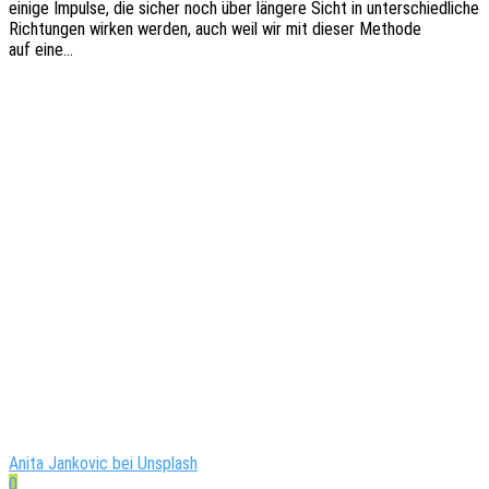
einige Impul­se, die sicher noch über länge­re Sicht in unter­schied­li­che
Rich­tun­gen wirken werden, auch weil wir mit dieser Metho­de
auf eine…
Anita Jankovic bei Unsplash
0