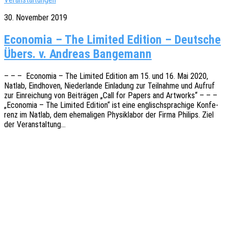
30. November 2019
Economia – The Limited Edition – Deutsche
Übers. v. Andreas Bangemann
– – – Econo­mia – The Limi­t­ed Editi­on am 15. und 16. Mai 2020,
Natlab, Eind­ho­ven, Nieder­lan­de Einla­dung zur Teil­nah­me und Aufruf
zur Einrei­chung von Beiträ­gen „Call for Papers and Artworks“ – – –
„Econo­mia – The Limi­t­ed Editi­on“ ist eine englisch­spra­chi­ge Konfe­
renz im Natlab, dem ehema­li­gen Physik­la­bor der Firma Phil­ips. Ziel
der Veranstaltung…