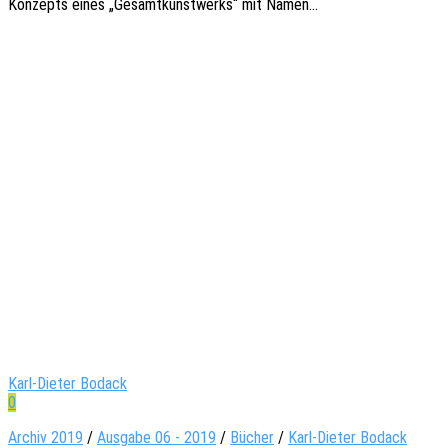
Konzepts eines „Gesamt­kunst­werks“ mit Namen…
Karl-Dieter Bodack
0
Archiv 2019
/
Ausgabe 06 - 2019
/
Bücher
/
Karl-Dieter Bodack