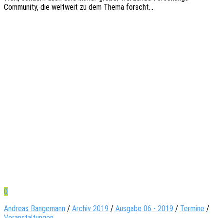
Commu­­ni­­ty, die welt­weit zu dem Thema forscht…
0
Andreas Bangemann
/
Archiv 2019
/
Ausgabe 06 - 2019
/
Termine
/
Veranstaltungen