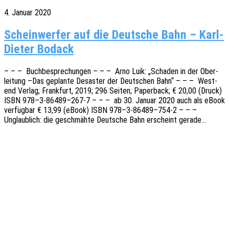
4. Januar 2020
Scheinwerfer auf die Deutsche Bahn – Karl-
Dieter Bodack
– – – Buch­be­spre­chun­gen – – – Arno Luik: „Scha­den in der Ober­
lei­tung –Das geplan­te Desas­ter der Deut­schen Bahn“ – – – West­
end Verlag; Frank­furt, 2019; 296 Seiten; Paper­back; € 20,00 (Druck)
ISBN 978–3‑86489–267‑7 – – – ab 30. Januar 2020 auch als eBook
verfüg­bar € 13,99 (eBook) ISBN 978–3‑86489–754‑2 – – –
Unglaub­lich: die geschmäh­te Deut­sche Bahn erscheint gerade…