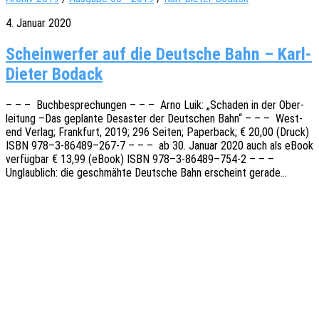
4. Januar 2020
Scheinwerfer auf die Deutsche Bahn – Karl-
Dieter Bodack
– – – Buch­be­spre­chun­gen – – – Arno Luik: „Scha­den in der Ober­
lei­tung –Das geplan­te Desas­ter der Deut­schen Bahn“ – – – West­
end Verlag; Frank­furt, 2019; 296 Seiten; Paper­back; € 20,00 (Druck)
ISBN 978–3‑86489–267‑7 – – – ab 30. Januar 2020 auch als eBook
verfüg­bar € 13,99 (eBook) ISBN 978–3‑86489–754‑2 – – –
Unglaub­lich: die geschmäh­te Deut­sche Bahn erscheint gerade…