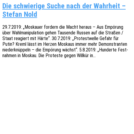
Die schwierige Suche nach der Wahrheit –
Stefan Nold
29.7.2019: „Moskau­er fordern die Macht heraus – Aus Empö­rung
über Wahl­ma­ni­pu­la­ti­on gehen Tausen­de Russen auf die Stra­ßen /
Staat reagiert mit Härte“. 30.7.2019: „Protest­wel­le Gefahr für
Putin? Kreml lässt im Herzen Moskaus immer mehr Demons­tran­ten
nieder­knüp­peln – die Empö­rung wächst“. 5.8.2019: „Hunder­te Fest­
nah­men in Moskau. Die Protes­te gegen Will­kür in…