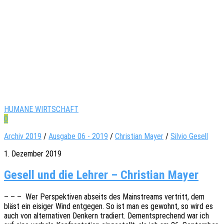
HUMANE WIRTSCHAFT
0
Archiv 2019
/
Ausgabe 06 - 2019
/
Christian Mayer
/
Silvio Gesell
1. Dezember 2019
Gesell und die Lehrer – Christian Mayer
– – – Wer Perspek­ti­ven abseits des Main­streams vertritt, dem
bläst ein eisi­ger Wind entge­gen. So ist man es gewohnt, so wird es
auch von alter­na­ti­ven Denkern tradiert. Dementspre­chend war ich