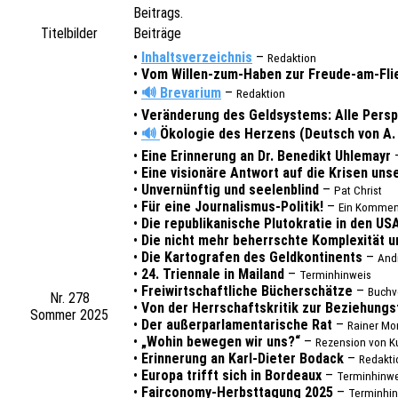
Beitrags.
Titel­bil­der
Beiträ­ge
•
Inhalts­ver­zeich­nis
–
Redak­ti­on
•
Vom Willen-zum-Haben zur Freude-am-Fli
•
🔊
Breva­ri­um
–
Redak­ti­on
•
Verän­de­rung des Geld­sys­tems: Alle Persp
•
🔊
Ökolo­gie des Herzens (Deutsch von A.
•
Eine Erin­ne­rung an Dr. Bene­dikt Uhle­mayr
•
Eine visio­nä­re Antwort auf die Krisen unse
•
Unver­nünf­tig und seelen­blind
–
Pat Christ
•
Für eine Jour­na­lis­mus-Poli­tik!
–
Ein Kommen­
•
Die repu­bli­ka­ni­sche Pluto­kra­tie in den 
•
Die nicht mehr beherrsch­te Komple­xi­tät u
•
Die Karto­gra­fen des Geld­kon­ti­nents
–
And
•
24. Trien­na­le in Mailand
–
Termin­hin­weis
•
Frei­wirt­schaft­li­che Bücher­schät­ze
–
Buch­v
Nr. 278
•
Von der Herr­schafts­kri­tik zur Bezie­hungs­f
Sommer 2025
•
Der außer­par­la­men­ta­ri­sche Rat
–
Rainer Mo
•
„Wohin bewe­gen wir uns?“
–
Rezen­si­on von 
•
Erin­ne­rung an Karl-Dieter Bodack
–
Redak­ti
•
Europa trifft sich in Bordeaux
–
Termin­hin­w
•
Fair­co­no­my-Herbst­ta­gung 2025
–
Termin­hin