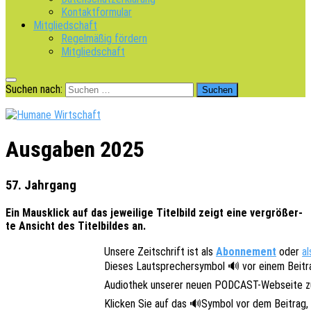
Kontaktformular
Mitgliedschaft
Regelmäßig fördern
Mitgliedschaft
Suchen nach:
Ausgaben 2025
57. Jahrgang
Ein Maus­klick auf das jewei­li­ge Titel­bild zeigt eine vergrö­ßer­
te Ansicht des Titel­bil­des an.
Unsere Zeit­schrift ist als
Abon­ne­ment
oder
al
Dieses Laut­spre­cher­sym­bol 🔊 vor einem Beitr
Audio­thek unse­rer neuen PODCAST-Websei­te zu
Klicken Sie auf das 🔊Symbol vor dem Beitrag, ge