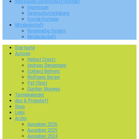
Impressum/Datenschutz/Kontakt
Impressum
Datenschutzerklärung
Kontaktformular
Mitgliedschaft
Regelmäßig fördern
Mitgliedschaft
Startseite
Autoren
Helmut Creutz
Andreas Bangemann
Eckhard Behrens
Wolfgang Berger
Pat Christ
Günther Moewes
Terminkalender
Abo & Probeheft
Shop
Links
Archiv
Ausgaben 2026
Ausgaben 2025
Ausgaben 2024