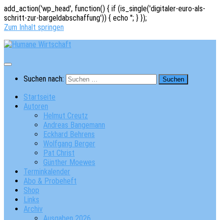
add_action('wp_head', function() { if (is_single('digitaler-euro-als-
schritt-zur-bargeldabschaffung')) { echo '
'; } });
Zum Inhalt springen
Suchen nach:
Startseite
Autoren
Helmut Creutz
Andreas Bangemann
Eckhard Behrens
Wolfgang Berger
Pat Christ
Günther Moewes
Terminkalender
Abo & Probeheft
Shop
Links
Archiv
Ausgaben 2026