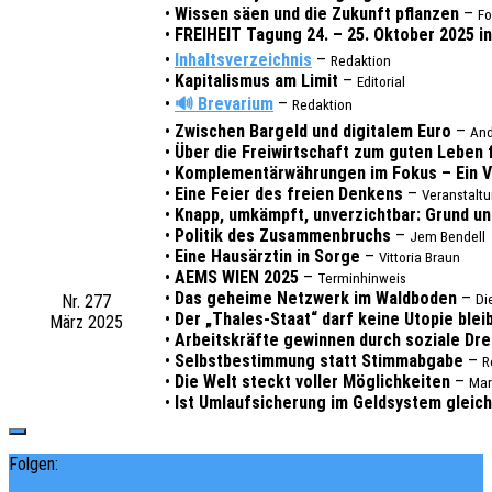
•
Wissen säen und die Zukunft pflan­zen
–
Fo
•
FREIHEIT Tagung 24. – 25. Okto­ber 2025 in
•
Inhalts­ver­zeich­nis
–
Redak­ti­on
•
Kapi­ta­lis­mus am Limit
–
Edito­ri­al
•
🔊
Breva­ri­um
–
Redak­ti­on
•
Zwischen Bargeld und digi­ta­lem Euro
–
And
•
Über die Frei­wirt­schaft zum guten Leben f
•
Komple­men­tär­wäh­run­gen im Fokus – Ein Ve
•
Eine Feier des freien Denkens
–
Veran­stal­t
•
Knapp, umkämpft, unver­zicht­bar: Grund und
•
Poli­tik des Zusam­men­bruchs
–
Jem Bendell
•
Eine Haus­ärz­tin in Sorge
–
Vitto­ria Braun
•
AEMS WIEN 2025
–
Termin­hin­weis
•
Das gehei­me Netz­werk im Wald­bo­den
–
Nr. 277
Di
•
Der „Thales-Staat“ darf keine Utopie blei­
März 2025
•
Arbeits­kräf­te gewin­nen durch sozia­le Drei
•
Selbst­be­stim­mung statt Stimm­ab­ga­be
–
R
•
Die Welt steckt voller Möglich­kei­ten
–
Mar
•
Ist Umlauf­si­che­rung im Geld­sys­tem gleich­b
Folgen: