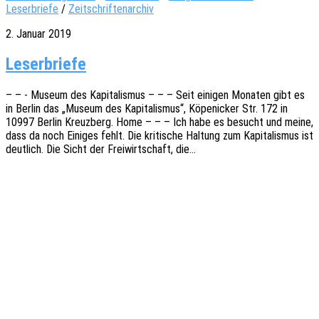
Leserbriefe
/
Zeitschriftenarchiv
2. Januar 2019
Leserbriefe
– – - Museum des Kapi­ta­lis­mus – – – Seit eini­gen Mona­ten gibt es
in Berlin das „Museum des Kapi­ta­lis­mus“, Köpe­ni­cker Str. 172 in
10997 Berlin Kreuz­berg. Home – – – Ich habe es besucht und meine,
dass da noch Eini­ges fehlt. Die kriti­sche Haltung zum Kapi­ta­lis­mus ist
deut­lich. Die Sicht der Frei­wirt­schaft, die…