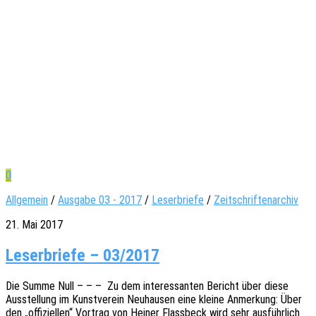
0
Allgemein
/
Ausgabe 03 - 2017
/
Leserbriefe
/
Zeitschriftenarchiv
21. Mai 2017
Leserbriefe – 03/2017
Die Summe Null – – – Zu dem inter­es­san­ten Bericht über diese
Ausstel­lung im Kunst­ver­ein Neuhau­sen eine kleine Anmer­kung: Über
den „offi­zi­el­len“ Vortrag von Heiner Flass­beck wird sehr ausführ­lich