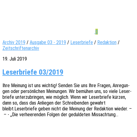
0
Archiv 2019
/
Ausgabe 03 - 2019
/
Leserbriefe
/
Redaktion
/
Zeitschriftenarchiv
19. Juli 2019
Leserbriefe 03/2019
Ihre Meinung ist uns wich­tig! Senden Sie uns Ihre Fragen, Anre­gun­
gen oder persön­li­chen Meinun­gen. Wir bemü­hen uns, so viele Leser­
brie­fe unter­zu­brin­gen, wie möglich. Wenn wir Leser­brie­fe kürzen,
dann so, dass das Anlie­gen der Schrei­ben­den gewahrt
bleibt.Leserbriefe geben nicht die Meinung der Redak­ti­on wieder. –
– - „Die verhee­ren­den Folgen der gedul­de­ten Missachtung…