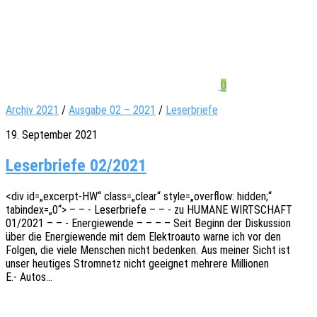
0
Archiv 2021
/
Ausgabe 02 – 2021
/
Leserbriefe
19. September 2021
Leserbriefe 02/2021
<div id=„excerpt-HW“ class=„clear“ style=„overflow: hidden;“
tabindex=„0“> – – - Leser­brie­fe – – - zu HUMANE WIRTSCHAFT
01/2021 – – - Ener­gie­wen­de – – – – Seit Beginn der Diskus­si­on
über die Ener­gie­wen­de mit dem Elek­tro­au­to warne ich vor den
Folgen, die viele Menschen nicht beden­ken. Aus meiner Sicht ist
unser heuti­ges Strom­netz nicht geeig­net mehre­re Millio­nen
E.- Autos…