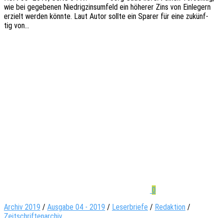
wie bei gege­be­nen Nied­rig­zins­um­feld ein höhe­rer Zins von Einle­gern
erzielt werden könnte. Laut Autor sollte ein Sparer für eine zukünf­
tig von…
0
Archiv 2019
/
Ausgabe 04 - 2019
/
Leserbriefe
/
Redaktion
/
Zeitschriftenarchiv