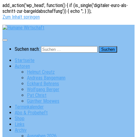
add_action('wp_head', function() { if (is_single('digitaler-euro-als-
schritt-zur-bargeldabschaffung')) { echo '
'; } });
Zum Inhalt springen
Suchen nach:
Startseite
Autoren
Helmut Creutz
Andreas Bangemann
Eckhard Behrens
Wolfgang Berger
Pat Christ
Günther Moewes
Terminkalender
Abo & Probeheft
Shop
Links
Archiv
Ausgaben 2026