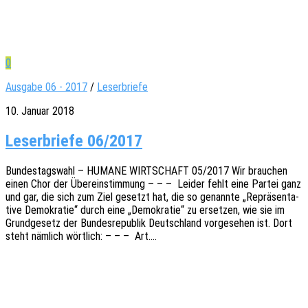
0
Ausgabe 06 - 2017
/
Leserbriefe
10. Januar 2018
Leserbriefe 06/2017
Bundes­tags­wahl – HUMANE WIRTSCHAFT 05/2017 Wir brau­chen
einen Chor der Über­ein­stim­mung – – – Leider fehlt eine Partei ganz
und gar, die sich zum Ziel gesetzt hat, die so genann­te „Reprä­sen­ta­
ti­ve Demo­kra­tie“ durch eine „Demo­kra­tie“ zu erset­zen, wie sie im
Grund­ge­setz der Bundes­re­pu­blik Deutsch­land vorge­se­hen ist. Dort
steht nämlich wört­lich: – – – Art.…