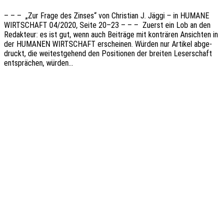
– – – „Zur Frage des Zinses“ von Chris­ti­an J. Jäggi – in HUMANE
WIRTSCHAFT 04/2020, Seite 20–23 – – – Zuerst ein Lob an den
Redak­teur: es ist gut, wenn auch Beiträ­ge mit konträ­ren Ansich­ten in
der HUMANEN WIRTSCHAFT erschei­nen. Würden nur Arti­kel abge­
druckt, die weitest­ge­hend den Posi­tio­nen der brei­ten Leser­schaft
entsprä­chen, würden…