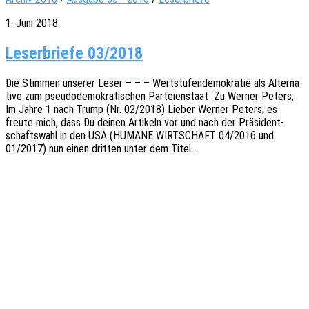
1. Juni 2018
Leserbriefe 03/2018
Die Stim­men unse­rer Leser – – – Wert­stu­fen­de­mo­kra­tie als Alter­na­
ti­ve zum pseu­do­de­mo­kra­ti­schen Partei­en­staat Zu Werner Peters,
Im Jahre 1 nach Trump (Nr. 02/2018) Lieber Werner Peters, es
freute mich, dass Du deinen Arti­keln vor und nach der Präsi­dent­
schafts­wahl in den USA (HUMANE WIRTSCHAFT 04/2016 und
01/2017) nun einen drit­ten unter dem Titel…