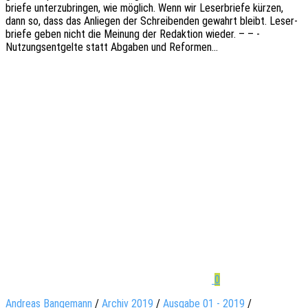
brie­fe unter­zu­brin­gen, wie möglich. Wenn wir Leser­brie­fe kürzen,
dann so, dass das Anlie­gen der Schrei­ben­den gewahrt bleibt. Leser­
brie­fe geben nicht die Meinung der Redak­ti­on wieder. – – -
Nutzungs­ent­gel­te statt Abga­ben und Reformen…
0
Andreas Bangemann
/
Archiv 2019
/
Ausgabe 01 - 2019
/