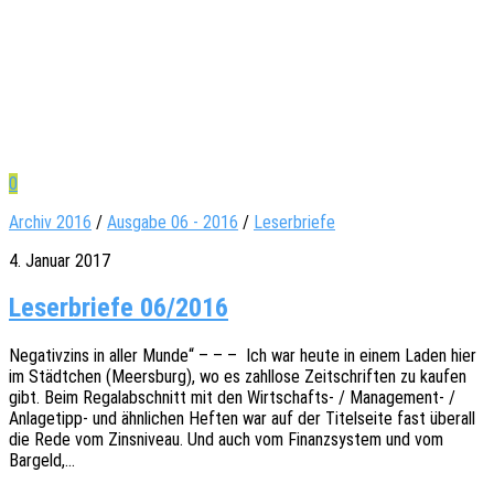
0
Archiv 2016
/
Ausgabe 06 - 2016
/
Leserbriefe
4. Januar 2017
Leserbriefe 06/2016
Nega­tiv­zins in aller Munde“ – – – Ich war heute in einem Laden hier
im Städt­chen (Meers­burg), wo es zahl­lo­se Zeit­schrif­ten zu kaufen
gibt. Beim Rega­lab­schnitt mit den Wirt­­schafts- / Mana­ge­­ment- /
Anla­­ge­­tipp- und ähnli­chen Heften war auf der Titel­sei­te fast über­all
die Rede vom Zins­ni­veau. Und auch vom Finanz­sys­tem und vom
Bargeld,…