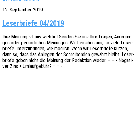
12. September 2019
Leserbriefe 04/2019
Ihre Meinung ist uns wich­tig! Senden Sie uns Ihre Fragen, Anre­gun­
gen oder persön­li­chen Meinun­gen. Wir bemü­hen uns, so viele Leser­
brie­fe unter­zu­brin­gen, wie möglich. Wenn wir Leser­brie­fe kürzen,
dann so, dass das Anlie­gen der Schrei­ben­den gewahrt bleibt. Leser­
brie­fe geben nicht die Meinung der Redak­ti­on wieder. – – - Nega­ti­
ver Zins = Umlaufgebühr? – – -…