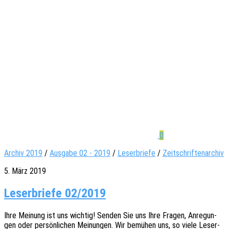
0
Archiv 2019
/
Ausgabe 02 - 2019
/
Leserbriefe
/
Zeitschriftenarchiv
5. März 2019
Leserbriefe 02/2019
Ihre Meinung ist uns wich­tig! Senden Sie uns Ihre Fragen, Anre­gun­
gen oder persön­li­chen Meinun­gen. Wir bemü­hen uns, so viele Leser­