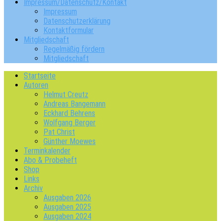
Impressum/Datenschutz/Kontakt
Impressum
Datenschutzerklärung
Kontaktformular
Mitgliedschaft
Regelmäßig fördern
Mitgliedschaft
Startseite
Autoren
Helmut Creutz
Andreas Bangemann
Eckhard Behrens
Wolfgang Berger
Pat Christ
Günther Moewes
Terminkalender
Abo & Probeheft
Shop
Links
Archiv
Ausgaben 2026
Ausgaben 2025
Ausgaben 2024