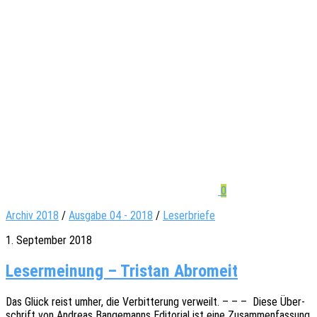
0
Archiv 2018
/
Ausgabe 04 - 2018
/
Leserbriefe
1. September 2018
Lesermeinung – Tristan Abromeit
Das Glück reist umher, die Verbit­te­rung verweilt. – – – Diese Über­
schrift von Andre­as Bange­manns Edito­ri­al ist eine Zusam­men­fas­sung