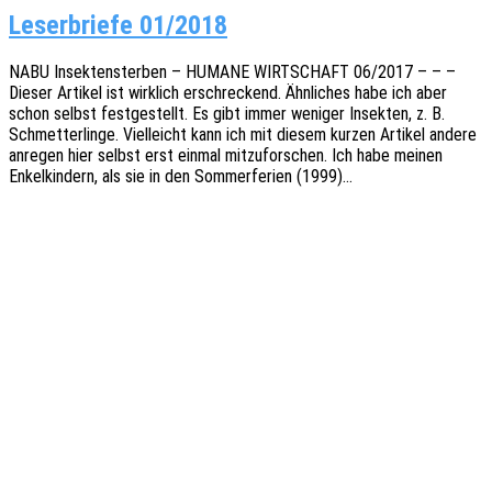
Leserbriefe 01/2018
NABU Insek­ten­ster­ben – HUMANE WIRTSCHAFT 06/2017 – – –
Dieser Arti­kel ist wirk­lich erschre­ckend. Ähnli­ches habe ich aber
schon selbst fest­ge­stellt. Es gibt immer weni­ger Insek­ten, z. B.
Schmet­ter­lin­ge. Viel­leicht kann ich mit diesem kurzen Arti­kel andere
anre­gen hier selbst erst einmal mitzu­for­schen. Ich habe meinen
Enkel­kin­dern, als sie in den Sommer­fe­ri­en (1999)…