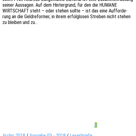
seiner Aussa­gen. Auf dem Hinter­grund, für den die HUMANE
WIRTSCHAFT steht – oder stehen sollte – ist das eine Auffor­de­
rung an die Geld­re­for­mer, in ihrem erfolg­lo­sen Stre­ben nicht stehen
zu blei­ben und zu…
0
Archiv 2018
/
Ausgabe 03 - 2018
/
Leserbriefe