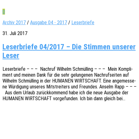
0
Archiv 2017
/
Ausgabe 04 - 2017
/
Leserbriefe
31. Juli 2017
Leserbriefe 04/2017 – Die Stimmen unserer
Leser
Leser­brie­fe – – – Nach­ruf Wilhelm Schmül­l­ing – – – Mein Kompli­
ment und meinen Dank für die sehr gelun­ge­nen Nach­ruf­sei­ten auf
Wilhelm Schmül­l­ing in der HUMANEN WIRTSCHAFT. Eine ange­mes­se­
ne Würdi­gung unse­res Mitstrei­ters und Freun­des. Anselm Rapp – – –
Aus dem Urlaub zurück­kom­mend habe ich die neue Ausga­be der
HUMANEN WIRTSCHAFT vorge­fun­den. Ich bin dann gleich bei…