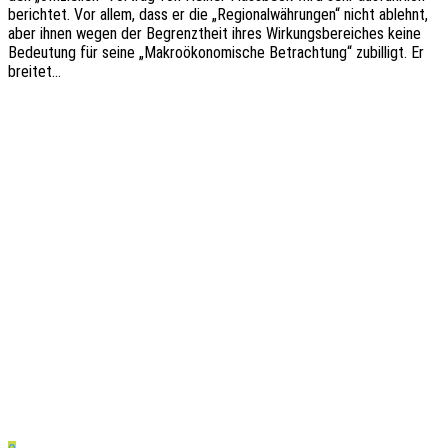
berich­tet. Vor allem, dass er die „Regio­nal­wäh­run­gen“ nicht ablehnt,
aber ihnen wegen der Begrenzt­heit ihres Wirkungs­be­rei­ches keine
Bedeu­tung für seine „Makro­öko­no­mi­sche Betrach­tung“ zubil­ligt. Er
breitet…