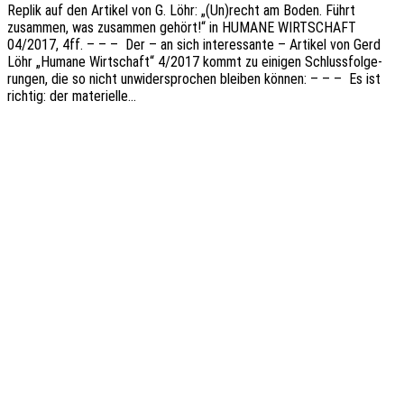
Replik auf den Arti­kel von G. Löhr: „(Un)recht am Boden. Führt
zusam­men, was zusam­men gehört!“ in HUMANE WIRTSCHAFT
04/2017, 4ff. – – – Der – an sich inter­es­san­te – Arti­kel von Gerd
Löhr „Humane Wirt­schaft“ 4/2017 kommt zu eini­gen Schluss­fol­ge­
run­gen, die so nicht unwi­der­spro­chen blei­ben können: – – – Es ist
rich­tig: der materielle…