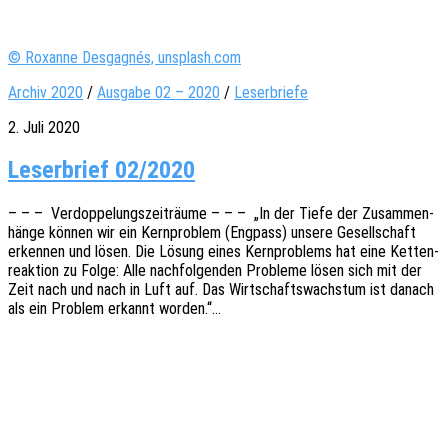
© Roxanne Desgagnés, unsplash.com
Archiv 2020
/
Ausgabe 02 – 2020
/
Leserbriefe
2. Juli 2020
Leserbrief 02/2020
– – – Verdop­pe­lungs­zeit­räu­me – – – „In der Tiefe der Zusam­men­
hän­ge können wir ein Kern­pro­blem (Engpass) unsere Gesell­schaft
erken­nen und lösen. Die Lösung eines Kern­pro­blems hat eine Ketten­
re­ak­ti­on zu Folge: Alle nach­fol­gen­den Proble­me lösen sich mit der
Zeit nach und nach in Luft auf. Das Wirt­schafts­wachs­tum ist danach
als ein Problem erkannt worden.“…