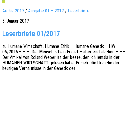
0
Archiv 2017
/
Ausgabe 01 – 2017
/
Leserbriefe
5. Januar 2017
Leserbriefe 01/2017
zu Humane Wirt­schaft, Humane Ethik – Humane Gene­tik – HW
05/2016 – – – Der Mensch ist ein Egoist – aber ein falscher. – – –
Der Arti­kel von Roland Weber ist der beste, den ich jemals in der
HUMANEN WIRTSCHAFT gele­sen habe. Er sieht die Ursa­che der
heuti­gen Verhält­nis­se in der Gene­tik des…