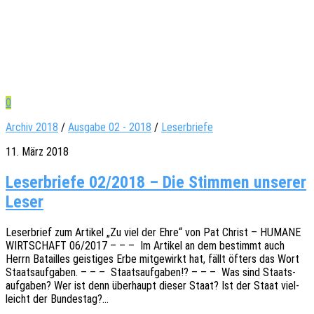
0
Archiv 2018
/
Ausgabe 02 - 2018
/
Leserbriefe
11. März 2018
Leserbriefe 02/2018 – Die Stimmen unserer
Leser
Leser­brief zum Arti­kel „Zu viel der Ehre“ von Pat Christ – HUMANE
WIRTSCHAFT 06/2017 – – – Im Arti­kel an dem bestimmt auch
Herrn Batail­les geis­ti­ges Erbe mitge­wirkt hat, fällt öfters das Wort
Staats­auf­ga­ben. – – – Staats­auf­ga­ben!? – – – Was sind Staats­
auf­ga­ben? Wer ist denn über­haupt dieser Staat? Ist der Staat viel­
leicht der Bundestag?…