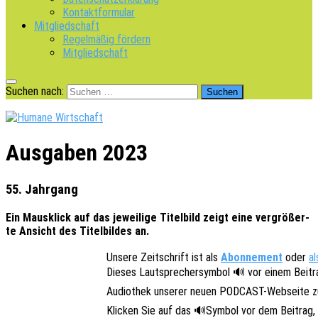
Kontaktformular
Mitgliedschaft
Regelmäßig fördern
Mitgliedschaft
Suchen nach:
Ausgaben 2023
55. Jahrgang
Ein Maus­klick auf das jewei­li­ge Titel­bild zeigt eine vergrö­ßer­
te Ansicht des Titel­bil­des an.
Unsere Zeit­schrift ist als
Abon­ne­ment
oder
al
Dieses Laut­spre­cher­sym­bol 🔊 vor einem Beitr
Audio­thek unse­rer neuen PODCAST-Websei­te zu
Klicken Sie auf das 🔊Symbol vor dem Beitrag, ge