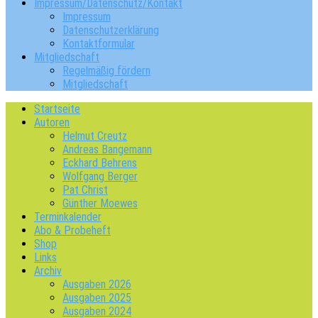
Impressum/Datenschutz/Kontakt
Impressum
Datenschutzerklärung
Kontaktformular
Mitgliedschaft
Regelmäßig fördern
Mitgliedschaft
Startseite
Autoren
Helmut Creutz
Andreas Bangemann
Eckhard Behrens
Wolfgang Berger
Pat Christ
Günther Moewes
Terminkalender
Abo & Probeheft
Shop
Links
Archiv
Ausgaben 2026
Ausgaben 2025
Ausgaben 2024