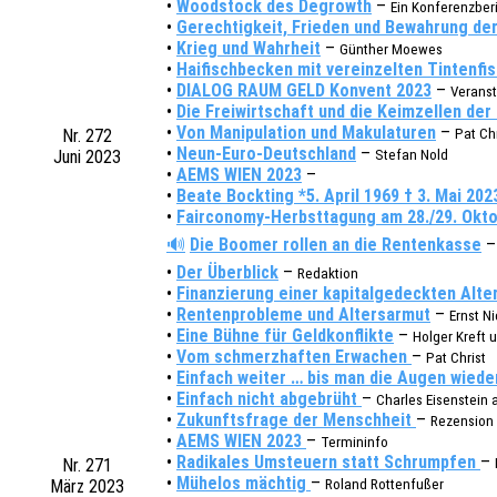
•
Wood­stock des Degrowth
–
Ein Konfe­renz­be
•
Gerech­tig­keit, Frie­den und Bewah­rung de
•
Krieg und Wahr­heit
–
Günther Moewes
•
Haifisch­be­cken mit verein­zel­ten Tinten­fi
•
DIALOG RAUM GELD Konvent 2023
–
Veran­st
•
Die Frei­wirt­schaft und die Keim­zel­len de
•
Von Mani­pu­la­ti­on und Maku­la­tu­ren
–
Nr. 272
Pat Chr
•
Neun-Euro-Deutsch­land
–
Juni 2023
Stefan Nold
•
AEMS WIEN 2023
–
•
Beate Bock­ting *5. April 1969 † 3. Mai 202
•
Fair­co­no­my-Herbst­ta­gung am 28./29. Okt
🔊
Die Boomer rollen an die Renten­kas­se
•
Der Über­blick
–
Redak­ti­on
•
Finan­zie­rung einer kapi­tal­ge­deck­ten Alt
•
Renten­pro­ble­me und Alters­ar­mut
–
Ernst Ni
•
Eine Bühne für Geld­kon­flik­te
–
Holger Kreft 
•
Vom schmerz­haf­ten Erwa­chen
–
Pat Christ
•
Einfach weiter … bis man die Augen wied
•
Einfach nicht abge­brüht
–
Charles Eisen­stein
•
Zukunfts­fra­ge der Mensch­heit
–
Rezen­si­o
•
AEMS WIEN 2023
–
Termin­in­fo
•
Radi­ka­les Umsteu­ern statt Schrump­fen
–
Nr. 271
•
Mühe­los mäch­tig
–
März 2023
Roland Rotten­fuß­er