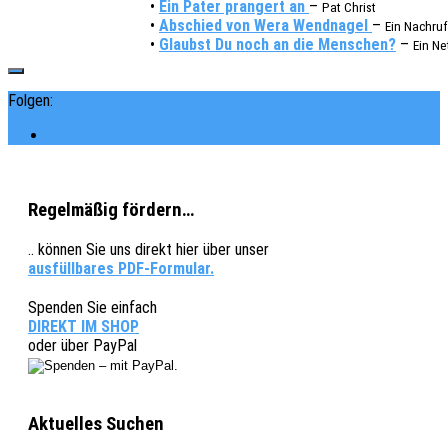
•
Ein Pater pran­gert an
–
Pat Christ
•
Abschied von Wera Wend­na­gel
–
Ein Nach­ruf
•
Glaubst Du noch an die Menschen?
–
Ein Ne
Folgen:
Regelmäßig fördern…
.. können Sie uns direkt hier über unser
ausfüllbares PDF-Formular.
Spenden Sie einfach
DIREKT IM SHOP
oder über PayPal
Aktuelles Suchen