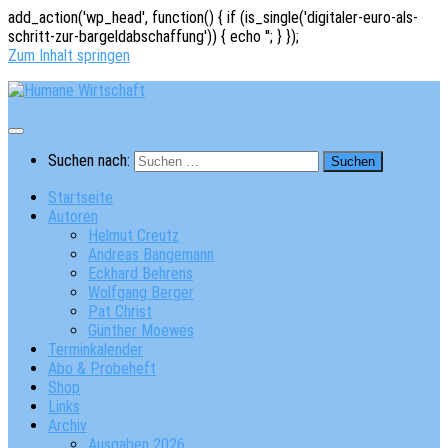
add_action('wp_head', function() { if (is_single('digitaler-euro-als-
schritt-zur-bargeldabschaffung')) { echo '
'; } });
Zum Inhalt springen
Suchen nach:
Startseite
Autoren
Helmut Creutz
Andreas Bangemann
Eckhard Behrens
Wolfgang Berger
Pat Christ
Günther Moewes
Terminkalender
Abo & Probeheft
Shop
Links
Archiv
Ausgaben 2026