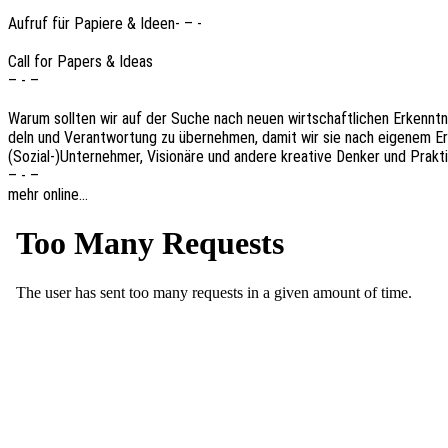
Aufruf für Papie­re & Ideen- – -
Call for Papers & Ideas
– - –
Warum soll­ten wir auf der Suche nach neuen wirt­schaft­li­chen Erkennt­ni
deln und Verant­wor­tung zu über­neh­men, damit wir sie nach eige­nem Erm
(Sozial-)Unternehmer, Visio­nä­re und andere krea­ti­ve Denker und Prak­ti
– - –
mehr online…