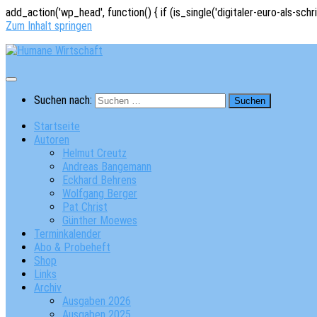
add_action('wp_head', function() { if (is_single('digitaler-euro-als-schr
Zum Inhalt springen
Suchen nach:
Startseite
Autoren
Helmut Creutz
Andreas Bangemann
Eckhard Behrens
Wolfgang Berger
Pat Christ
Günther Moewes
Terminkalender
Abo & Probeheft
Shop
Links
Archiv
Ausgaben 2026
Ausgaben 2025