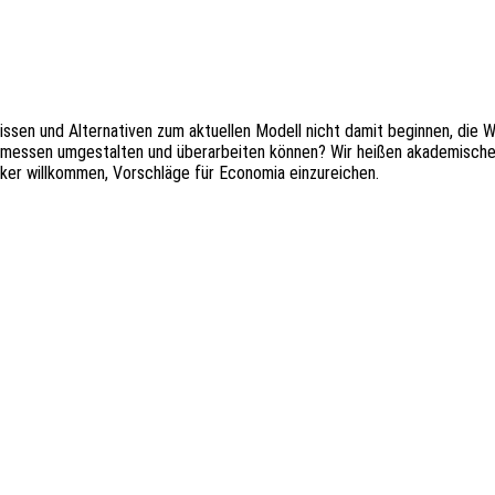
s­sen und Alter­na­ti­ven zum aktu­el­len Modell nicht damit begin­nen, die 
es­sen umge­stal­ten und über­ar­bei­ten können? Wir heißen akade­mi­sche Fo
­ker will­kom­men, Vorschlä­ge für Econo­mia einzureichen.