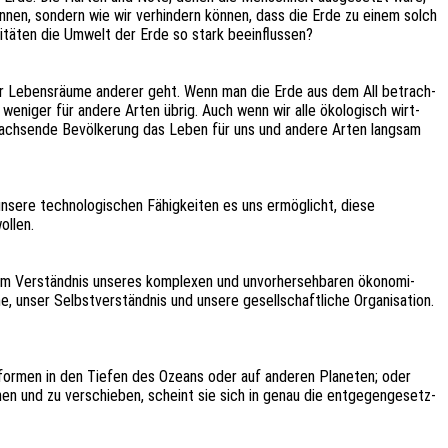
können, sondern wie wir verhin­dern können, dass die Erde zu einem solch
­vi­tä­ten die Umwelt der Erde so stark beeinflussen?
der Lebens­räu­me ande­rer geht. Wenn man die Erde aus dem All betrach­
 weni­ger für andere Arten übrig. Auch wenn wir alle ökolo­gisch wirt­
wach­sen­de Bevöl­ke­rung das Leben für uns und andere Arten lang­sam
re tech­no­lo­gi­schen Fähig­kei­ten es uns ermög­licht, diese
ollen.
um Verständ­nis unse­res komple­xen und unvor­her­seh­ba­ren ökono­mi­
nser Selbst­ver­ständ­nis und unsere gesell­schaft­li­che Orga­ni­sa­ti­on.
ns­for­men in den Tiefen des Ozeans oder auf ande­ren Plane­ten; oder
chen und zu verschie­ben, scheint sie sich in genau die entge­gen­ge­setz­