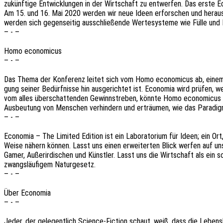
zukünf­ti­ge Entwick­lun­gen in der Wirt­schaft zu entwer­fen. Das erste E
Am 15. und 16. Mai 2020 werden wir neue Ideen erfor­schen und heraus­fin
werden sich gegen­sei­tig ausschlie­ßen­de Werte­sys­te­me wie Fülle u
– - –
Homo economicus
– - –
Das Thema der Konfe­renz leitet sich vom Homo econo­mic­us ab, einem Konz
gung seiner Bedürf­nis­se hin ausge­rich­tet ist. Econo­mia wird prüfen, 
vom alles über­schat­ten­den Gewinn­stre­ben, könnte Homo econo­mic­us s
Ausbeu­tung von Menschen verhin­dern und erträu­men, wie das Para­dig
– - –
Econo­mia – The Limi­t­ed Editi­on ist ein Labo­ra­to­ri­um für Ideen; ein 
Weise nähern können. Lasst uns einen erwei­ter­ten Blick werfen auf unser
Gamer, Außer­ir­di­schen und Künst­ler. Lasst uns die Wirt­schaft als ein s
zwangs­läu­fi­gem Naturgesetz.
– - –
Über Economia
– - –
Jeder, der gele­gent­lich Science-Fiction schaut, weiß, dass die Lebens