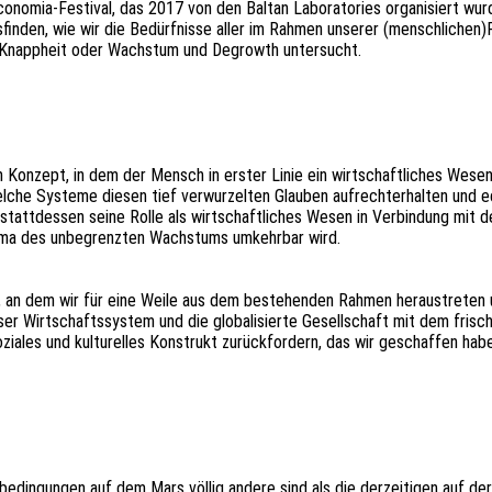
cono­mia-Festi­val, das 2017 von den Baltan Labo­ra­to­ries orga­ni­siert wu
­den, wie wir die Bedürf­nis­se aller im Rahmen unse­rer (menschlichen)Re
nd Knapp­heit oder Wachs­tum und Degrowth untersucht.
ept, in dem der Mensch in erster Linie ein wirt­schaft­li­ches Wesen ist, d
welche Syste­me diesen tief verwur­zel­ten Glau­ben aufrecht­erhal­ten und e
tatt­des­sen seine Rolle als wirt­schaft­li­ches Wesen in Verbin­dung mit d
­ma des unbe­grenz­ten Wachs­tums umkehr­bar wird.
Ort, an dem wir für eine Weile aus dem bestehen­den Rahmen heraus­tre­ten un
 Wirt­schafts­sys­tem und die globa­li­sier­te Gesell­schaft mit dem frisc
ozia­les und kultu­rel­les Konstrukt zurück­for­dern, das wir geschaf­fen ha
­be­din­gun­gen auf dem Mars völlig andere sind als die derzei­ti­gen auf 