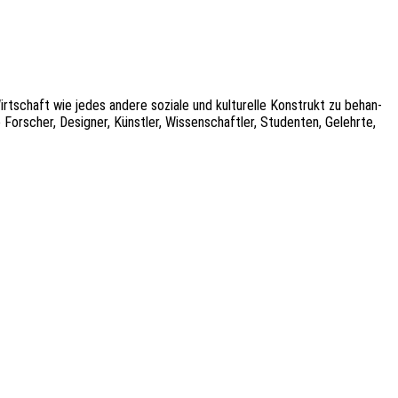
Wirt­schaft wie jedes andere sozia­le und kultu­rel­le Konstrukt zu behan­
rscher, Desi­gner, Künst­ler, Wissen­schaft­ler, Studen­ten, Gelehr­te,