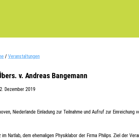
ne
/
Veranstaltungen
Übers. v. Andreas Bangemann
2. Dezember 2019
o­ven, Nieder­lan­de Einla­dung zur Teil­nah­me und Aufruf zur Einrei­chung
 im Natlab, dem ehema­li­gen Physik­la­bor der Firma Phil­ips. Ziel der Veran­s