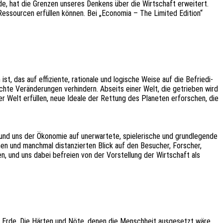
rde, hat die Gren­zen unse­res Denkens über die Wirt­schaft erwei­tert.
ssourcen erfül­len können. Bei „Econo­mia – The Limi­t­ed Editi­on“
as auf effi­zi­en­te, ratio­na­le und logi­sche Weise auf die Befrie­di­
chte Verän­de­run­gen verhin­dern. Abseits einer Welt, die getrie­ben wird
er Welt erfül­len, neue Ideale der Rettung des Plane­ten erfor­schen, die
d uns der Ökono­mie auf uner­war­te­te, spie­le­ri­sche und grund­le­gen­de
hen und manch­mal distan­zier­ten Blick auf den Besu­cher, Forscher,
ben, und uns dabei befrei­en von der Vorstel­lung der Wirt­schaft als
der Erde. Die Härten und Nöte, denen die Mensch­heit ausge­setzt wäre,