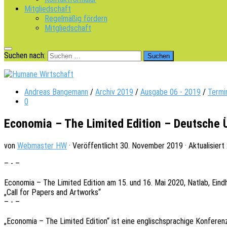
Mitgliedschaft
Regelmäßig fördern
Mitgliedschaft
Suchen nach:
Andreas Bangemann
/
Archiv 2019
/
Ausgabe 06 - 2019
/
Termi
0
Economia – The Limited Edition – Deutsche 
von
Webmaster HW
· Veröffentlicht
30. November 2019
· Aktualisiert
– - –
Econo­mia – The Limi­t­ed Editi­on am 15. und 16. Mai 2020, Natlab, Eind­h
„Call for Papers and Artworks“
– - –
„Econo­mia – The Limi­t­ed Editi­on“ ist eine englisch­spra­chi­ge Konfe­renz