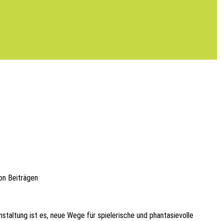
 von Beiträgen
tal­tung ist es, neue Wege für spie­le­ri­sche und phan­ta­sie­vol­le