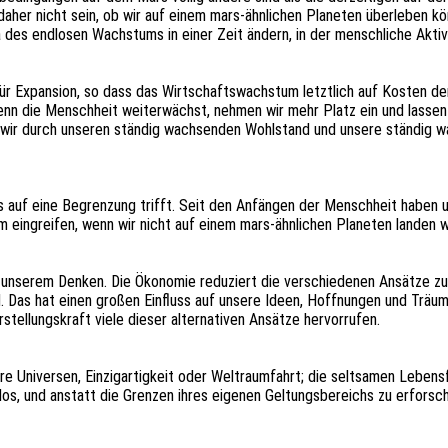
daher nicht sein, ob wir auf einem mars-ähnli­chen Plane­ten über­le­ben 
­ma des endlo­sen Wachs­tums in einer Zeit ändern, in der mensch­li­che Akti
ür Expan­si­on, so dass das Wirt­schafts­wachs­tum letzt­lich auf Kosten 
 wenn die Mensch­heit weiter­wächst, nehmen wir mehr Platz ein und lassen
 wir durch unse­ren stän­dig wach­sen­den Wohl­stand und unsere stän­dig 
auf eine Begren­zung trifft. Seit den Anfän­gen der Mensch­heit haben unse
m eingrei­fen, wenn wir nicht auf einem mars-ähnli­chen Plane­ten landen w
 in unse­rem Denken. Die Ökono­mie redu­ziert die verschie­de­nen Ansät­ze z
. Das hat einen großen Einfluss auf unsere Ideen, Hoff­nun­gen und Träume, u
el­lungs­kraft viele dieser alter­na­ti­ven Ansät­ze hervorrufen.
re Univer­sen, Einzig­ar­tig­keit oder Welt­raum­fahrt; die selt­sa­men Lebe
e­los, und anstatt die Gren­zen ihres eige­nen Geltungs­be­reichs zu erfor­s