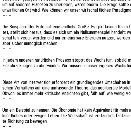
um auf ande­ren Plane­ten zu über­le­ben, wären enorm. Die Frage sollte 
unwirt­li­chen Ort wird. Wie können wir unser wirt­schaft­li­ches Para­dig
– - –
Die Biosphä­re der Erde hat eine endli­che Größe. Es gibt keinen Raum f
tet, stellt sich heraus, dass es sich um ein Null­sum­men­spiel handelt;
schaf­ten, vegan werden und nur erneu­er­ba­re Ener­gien nutzen, werden
aber sicher unmög­lich machen.
– - –
In jedem ande­ren natür­li­chen Prozess stoppt das Wachs­tum, sobald es 
Einschrän­kun­gen zu über­win­den. Wir müssen in unser eige­nes Wachs­tu
– - –
Diese Art von Inter­ven­ti­on erfor­dert ein grund­le­gen­des Umschal­ten
schen Verhal­tens auf eine umfas­sen­de Theo­rie: das neoli­be­ra­le Modell
Obwohl es immer mehr kriti­sche Ansich­ten gibt, fällt auf, wie wenig Vorst
– - –
Um ein Beispiel zu nennen: Die Ökono­mie hat kein Äqui­va­lent für mehre­
künst­li­ches oder ewiges Leben. Die Wirt­schaft ist erstaun­lich fanta­si
te Rich­tung zu bewegen.
– - –