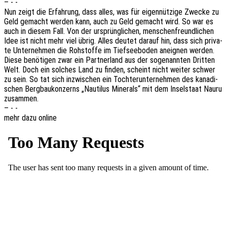
– - -
Nun zeigt die Erfah­rung, dass alles, was für eigen­nüt­zi­ge Zwecke zu
Geld gemacht werden kann, auch zu Geld gemacht wird. So war es
auch in diesem Fall. Von der ursprüng­li­chen, menschen­freund­li­chen
Idee ist nicht mehr viel übrig. Alles deutet darauf hin, dass sich priva­
te Unter­neh­men die Rohstof­fe im Tief­see­bo­den aneig­nen werden.
Diese benö­ti­gen zwar ein Part­ner­land aus der soge­nann­ten Drit­ten
Welt. Doch ein solches Land zu finden, scheint nicht weiter schwer
zu sein. So tat sich inzwi­schen ein Toch­ter­un­ter­neh­men des kana­di­
schen Berg­bau­kon­zerns „Nauti­lus Mine­rals“ mit dem Insel­staat Nauru
zusammen.
– - -
mehr dazu online