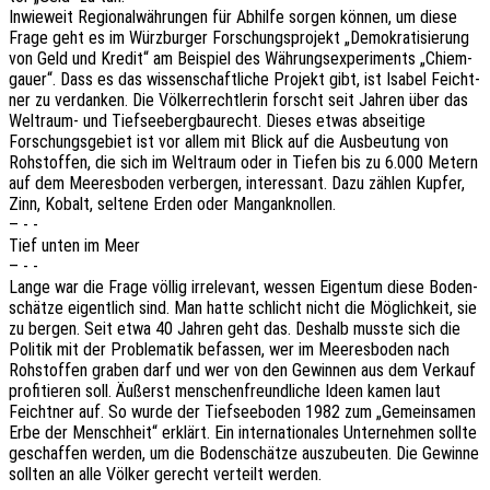
Inwie­weit Regio­nal­wäh­run­gen für Abhil­fe sorgen können, um diese
Frage geht es im Würz­bur­ger Forschungs­pro­jekt „Demo­kra­ti­sie­rung
von Geld und Kredit“ am Beispiel des Währungs­expe­ri­ments „Chiem­
gau­er“. Dass es das wissen­schaft­li­che Projekt gibt, ist Isabel Feicht­
ner zu verdan­ken. Die Völker­recht­le­rin forscht seit Jahren über das
Welt­raum- und Tief­see­berg­bau­recht. Dieses etwas absei­ti­ge
Forschungs­ge­biet ist vor allem mit Blick auf die Ausbeu­tung von
Rohstof­fen, die sich im Welt­raum oder in Tiefen bis zu 6.000 Metern
auf dem Meeres­bo­den verber­gen, inter­es­sant. Dazu zählen Kupfer,
Zinn, Kobalt, selte­ne Erden oder Manganknollen.
– - -
Tief unten im Meer
– - -
Lange war die Frage völlig irrele­vant, wessen Eigen­tum diese Boden­
schät­ze eigent­lich sind. Man hatte schlicht nicht die Möglich­keit, sie
zu bergen. Seit etwa 40 Jahren geht das. Deshalb musste sich die
Poli­tik mit der Proble­ma­tik befas­sen, wer im Meeres­bo­den nach
Rohstof­fen graben darf und wer von den Gewin­nen aus dem Verkauf
profi­tie­ren soll. Äußerst menschen­freund­li­che Ideen kamen laut
Feicht­ner auf. So wurde der Tief­see­bo­den 1982 zum „Gemein­sa­men
Erbe der Mensch­heit“ erklärt. Ein inter­na­tio­na­les Unter­neh­men sollte
geschaf­fen werden, um die Boden­schät­ze auszu­beu­ten. Die Gewin­ne
soll­ten an alle Völker gerecht verteilt werden.