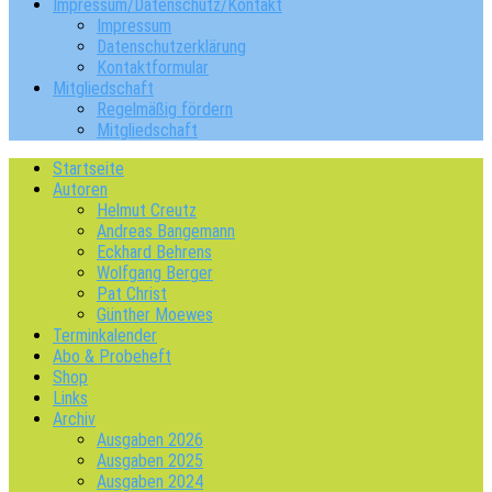
Impressum/Datenschutz/Kontakt
Impressum
Datenschutzerklärung
Kontaktformular
Mitgliedschaft
Regelmäßig fördern
Mitgliedschaft
Startseite
Autoren
Helmut Creutz
Andreas Bangemann
Eckhard Behrens
Wolfgang Berger
Pat Christ
Günther Moewes
Terminkalender
Abo & Probeheft
Shop
Links
Archiv
Ausgaben 2026
Ausgaben 2025
Ausgaben 2024