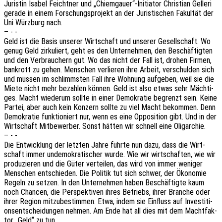
Juris­tin Isabel Feicht­ner und „Chiemgauer“-Initiator Chris­ti­an Gelle­ri
gerade in einem Forschungs­pro­jekt an der Juris­ti­schen Fakul­tät der
Uni Würz­burg nach.
– - -
Geld ist die Basis unse­rer Wirt­schaft und unse­rer Gesell­schaft. Wo
genug Geld zirku­liert, geht es den Unter­neh­men, den Beschäf­tig­ten
und den Verbrau­chern gut. Wo das nicht der Fall ist, drohen Firmen,
bank­rott zu gehen. Menschen verlie­ren ihre Arbeit, verschul­den sich
und müssen im schlimms­ten Fall ihre Wohnung aufge­ben, weil sie die
Miete nicht mehr bezah­len können. Geld ist also etwas sehr Mäch­ti­
ges. Macht wieder­um sollte in einer Demo­kra­tie begrenzt sein. Keine
Partei, aber auch kein Konzern sollte zu viel Macht bekom­men. Denn
Demo­kra­tie funk­tio­niert nur, wenn es eine Oppo­si­ti­on gibt. Und in der
Wirt­schaft Mitbe­wer­ber. Sonst hätten wir schnell eine Oligarchie.
– - -
Die Entwick­lung der letz­ten Jahre führte nun dazu, dass die Wirt­
schaft immer unde­mo­kra­ti­scher wurde. Wie wir wirt­schaf­ten, wie wir
produ­zie­ren und die Güter vertei­len, das wird von immer weni­ger
Menschen entschie­den. Die Poli­tik tut sich schwer, der Ökono­mie
Regeln zu setzen. In den Unter­neh­men haben Beschäf­tig­te kaum
noch Chan­cen, die Perspek­ti­ven ihres Betriebs, ihrer Bran­che oder
ihrer Region mitzu­be­stim­men. Etwa, indem sie Einfluss auf Inves­ti­ti­
ons­ent­schei­dun­gen nehmen. Am Ende hat all dies mit dem Macht­fak­
tor „Geld“ zu tun.