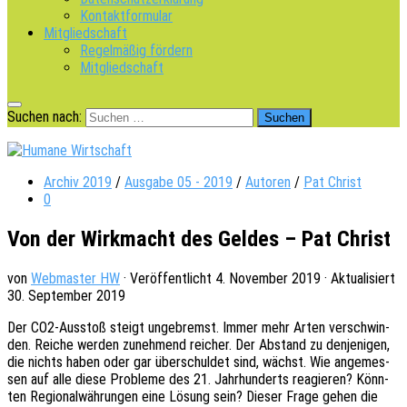
Kontaktformular
Mitgliedschaft
Regelmäßig fördern
Mitgliedschaft
Suchen nach:
Archiv 2019
/
Ausgabe 05 - 2019
/
Autoren
/
Pat Christ
0
Von der Wirkmacht des Geldes – Pat Christ
von
Webmaster HW
· Veröffentlicht
4. November 2019
· Aktualisiert
30. September 2019
Der CO2-Ausstoß steigt unge­bremst. Immer mehr Arten verschwin­
den. Reiche werden zuneh­mend reicher. Der Abstand zu denje­ni­gen,
die nichts haben oder gar über­schul­det sind, wächst. Wie ange­mes­
sen auf alle diese Proble­me des 21. Jahr­hun­derts reagie­ren? Könn­
ten Regio­nal­wäh­run­gen eine Lösung sein? Dieser Frage gehen die