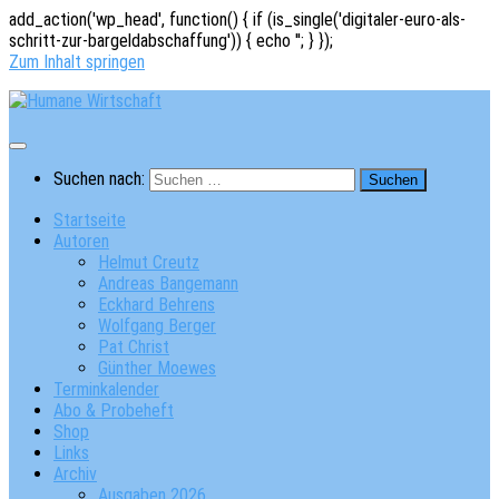
add_action('wp_head', function() { if (is_single('digitaler-euro-als-
schritt-zur-bargeldabschaffung')) { echo '
'; } });
Zum Inhalt springen
Suchen nach:
Startseite
Autoren
Helmut Creutz
Andreas Bangemann
Eckhard Behrens
Wolfgang Berger
Pat Christ
Günther Moewes
Terminkalender
Abo & Probeheft
Shop
Links
Archiv
Ausgaben 2026