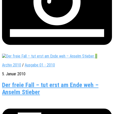
0
Archiv 2010
/
Ausgabe 01 - 2010
5. Januar 2010
Der freie Fall – tut erst am Ende weh –
Anselm Stieber