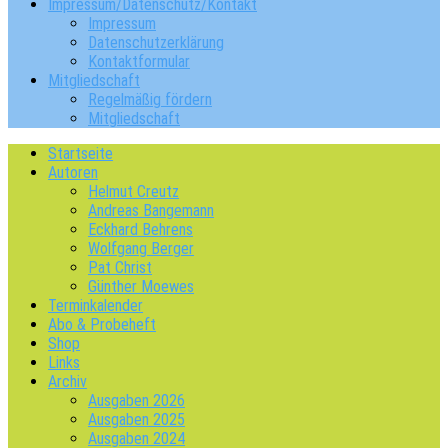
Impressum/Datenschutz/Kontakt
Impressum
Datenschutzerklärung
Kontaktformular
Mitgliedschaft
Regelmäßig fördern
Mitgliedschaft
Startseite
Autoren
Helmut Creutz
Andreas Bangemann
Eckhard Behrens
Wolfgang Berger
Pat Christ
Günther Moewes
Terminkalender
Abo & Probeheft
Shop
Links
Archiv
Ausgaben 2026
Ausgaben 2025
Ausgaben 2024