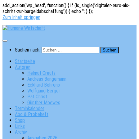
add_action('wp_head', function() { if (is_single('digitaler-euro-als-
schritt-zur-bargeldabschaffung')) { echo '
'; } });
Zum Inhalt springen
Suchen nach:
Startseite
Autoren
Helmut Creutz
Andreas Bangemann
Eckhard Behrens
Wolfgang Berger
Pat Christ
Günther Moewes
Terminkalender
Abo & Probeheft
Shop
Links
Archiv
Ausgaben 2026