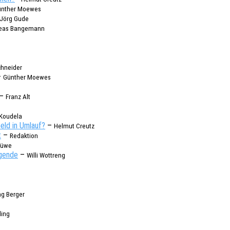
ünther Moewes
Jörg Gude
e­as Bangemann
chneider
–
Günther Moewes
–
Franz Alt
oude­la
ld in Umlauf?
–
Helmut Creutz
t
–
Redak­ti­on
Hüwe
gen­de
–
Willi Wottreng
ng Berger
­ing