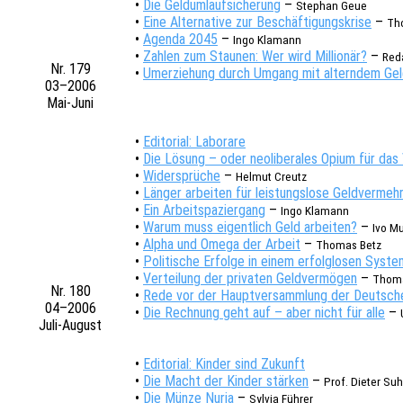
•
Die Geld­um­lauf­si­che­rung
–
Stephan Geue
•
Eine Alter­na­ti­ve zur Beschäf­ti­gungs­kri­se
–
Th
•
Agenda 2045
–
Ingo Klamann
•
Zahlen zum Stau­nen: Wer wird Millio­när?
–
Reda
Nr. 179
•
Umer­zie­hung durch Umgang mit altern­dem Ge
03–2006
Mai-Juni
•
Edito­ri­al: Laborare
•
Die Lösung – oder neoli­be­ra­les Opium für das
•
Wider­sprü­che
–
Helmut Creutz
•
Länger arbei­ten für leis­tungs­lo­se Geld­ver­meh
•
Ein Arbeit­spa­zier­gang
–
Ingo Klamann
•
Warum muss eigent­lich Geld arbei­ten?
–
Ivo Mu
•
Alpha und Omega der Arbeit
–
Thomas Betz
•
Poli­ti­sche Erfol­ge in einem erfolg­lo­sen Syst
•
Vertei­lung der priva­ten Geld­ver­mö­gen
–
Thoma
Nr. 180
•
Rede vor der Haupt­ver­samm­lung der Deut­sc
04–2006
•
Die Rech­nung geht auf – aber nicht für alle
–
Juli-August
•
Edito­ri­al: Kinder sind Zukunft
•
Die Macht der Kinder stär­ken
–
Prof. Dieter Suh
•
Die Münze Nuria
–
Sylvia Führer