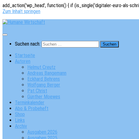
add_action('wp_head', function() { if (is_single('digitaler-euro-als-schr
Zum Inhalt springen
Suchen nach:
Startseite
Autoren
Helmut Creutz
Andreas Bangemann
Eckhard Behrens
Wolfgang Berger
Pat Christ
Günther Moewes
Terminkalender
Abo & Probeheft
Shop
Links
Archiv
Ausgaben 2026
Ausgaben 2025