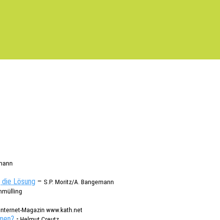
emann
, die Lösung
–
S.P. Moritz/A. Bangemann
mül­l­ing
Inter­net-Maga­zin www.kath.net
­men?
-
Helmut Creutz