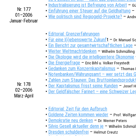
•
Indus­tria­li­sie­rung ist Befrei­ung von Arbeit
–
G
Nr. 177
•
Einfüh­rung einer Steuer auf die Geld­hal­tung
–
01–2006
•
Wie poli­tisch sind Regio­geld-Projek­te?
–
Andr
Januar-Febru­ar
•
Edito­ri­al: Grenzerfahrungen
•
Für eine l(i)ebenswerte Zukunf
t –
Dr. Manuel S
•
Ein Bericht zur gesamt­wirt­schaft­li­chen Lage
•
Weiter Welt­macht­den­ken
–
Wilhelm Schmül­l­ing
•
Die Ökolo­gie wird die intel­li­gen­te­re Ökono­mie
•
Die Ener­gie­fra­ge
–
Eric Bihl u. Volker Freystedt
•
Gedan­ken zum Konzern­ka­pi­ta­lis­mus
–
Thomas K
•
Notenbanken/Währungsamt – wer setzt das Ge
•
Zahlen zum Stau­nen: Das Brut­to­in­lands­pro­duk
Nr. 178
•
Der Kapi­ta­lis­mus frisst seine Kunden
–
Josef 
02–2006
•
Der Geld­fäl­scher Fari­net – eine Schwei­zer Le
März-April
•
Edito­ri­al: Zeit für den Aufbruch
•
Golde­ne Zeiten kommen wieder
–
Prof. Wolf­ga
•
Demo­kra­tie neu denken
–
Dr. Werner Peters
•
Silvio Gesell aktu­el­ler denn je
–
Wilhelm Schmül­l
•
Dres­den schul­den­frei
–
Helmut Creutz