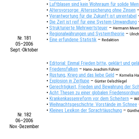
•
Luft­bla­sen sind kein Wohn­raum für solide Me
•
Alters­vor­sor­ge: Alters­si­che­rung ohne Zinsen
•
Verant­wor­tung für die Zukunft ist unren­ta­bel
•
Die Zeit ist reif für eine System-Umwand­lung
•
Struk­tu­rier­te Mehr­wert­steu­er
–
Hermann Meem
•
Regio­nal­wäh­run­gen und System­theo­rie
–
Ulric
Nr. 181
•
Eine erfun­de­ne Statis­tik
–
Redak­ti­on
05–2006
Sept.-Oktober
•
Edito­ri­al: Einmal Frie­den bitte, geklärt und gel
•
Frie­dens­fal­ken
–
Hans-Joachim Führer
•
Rüstung, Krieg und das liebe Geld
–
Korne­lia H
•
Explo­si­on in Zeit­lu­pe
–
Günter Oelschle­gel
•
Gerech­tig­keit, Frie­den und Bewah­rung der Sc
•
Acht Thesen zu einer globa­len Frie­dens­ord­nu
•
Kran­ken­kas­sen­re­form vor dem Schei­tern
–
Wi
•
Weih­nachts­ge­schich­te: Vorstän­de im Schnee
•
Klei­nes Lexi­kon der Sprach­täu­schung
–
Günth
Nr. 182
06–2006
Nov.-Dezember