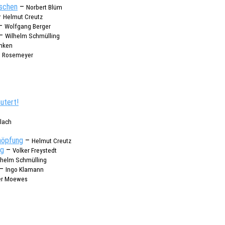
nschen
–
Norbert Blüm
–
Helmut Creutz
–
Wolf­gang Berger
–
Wilhelm Schmül­l­ing
­ken
h Rose­mey­er
äutert!
alach
höp­fung
–
Helmut Creutz
ng
–
Volker Frey­stedt
lhelm Schmül­l­ing
–
Ingo Klamann
er Moewes