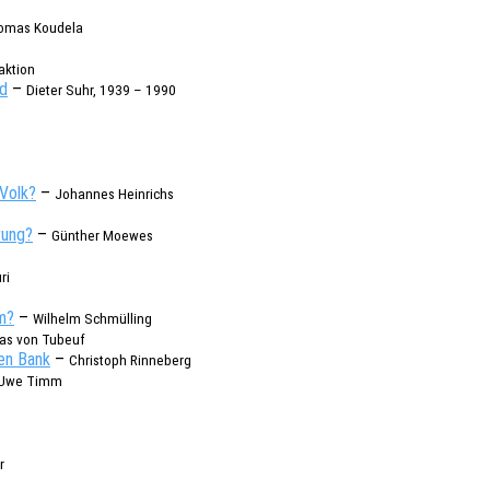
omas Koude­la
k­ti­on
ld
–
Dieter Suhr, 1939 – 1990
 Volk?
–
Johan­nes Heinrichs
­rung?
–
Günther Moewes
ri
em?
–
Wilhelm Schmül­l­ing
s von Tubeuf
hen Bank
–
Chris­toph Rinneberg
Uwe Timm
r