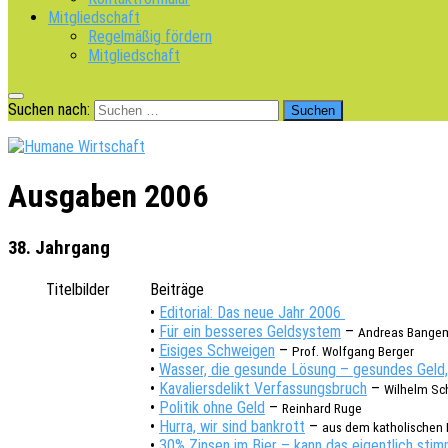
Mitgliedschaft
Regelmäßig fördern
Mitgliedschaft
Suchen nach:
Ausgaben 2006
38. Jahrgang
Titel­bil­der
Beiträ­ge
•
Edito­ri­al: Das neue Jahr 2006
•
Für ein besse­res Geld­sys­tem
–
Andre­as Bang
•
Eisi­ges Schwei­gen
–
Prof. Wolf­gang Berger
•
Wasser, die gesun­de Lösung – gesun­des Geld
•
Kava­liers­de­likt Verfas­sungs­bruch
–
Wilhelm Sch
•
Poli­tik ohne Geld
–
Rein­hard Ruge
•
Hurra, wir sind bank­rott
–
aus dem katho­li­schen 
•
30% Zinsen im Bier – kann das eigent­lich stim