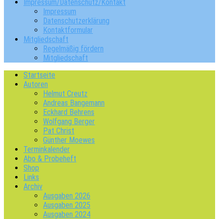
Impressum/Datenschutz/Kontakt
Impressum
Datenschutzerklärung
Kontaktformular
Mitgliedschaft
Regelmäßig fördern
Mitgliedschaft
Startseite
Autoren
Helmut Creutz
Andreas Bangemann
Eckhard Behrens
Wolfgang Berger
Pat Christ
Günther Moewes
Terminkalender
Abo & Probeheft
Shop
Links
Archiv
Ausgaben 2026
Ausgaben 2025
Ausgaben 2024