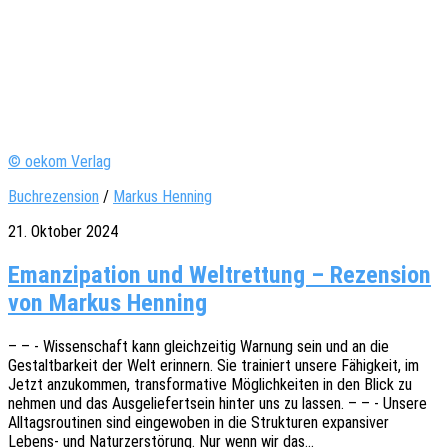
© oekom Verlag
Buchrezension
/
Markus Henning
21. Oktober 2024
Emanzipation und Weltrettung – Rezension
von Markus Henning
– – - Wissen­schaft kann gleich­zei­tig Warnung sein und an die
Gestalt­bar­keit der Welt erin­nern. Sie trai­niert unsere Fähig­keit, im
Jetzt anzu­kom­men, trans­for­ma­ti­ve Möglich­kei­ten in den Blick zu
nehmen und das Ausge­lie­fert­sein hinter uns zu lassen. – – - Unsere
Alltags­rou­ti­nen sind einge­wo­ben in die Struk­tu­ren expan­si­ver
Lebens- und Natur­zer­stö­rung. Nur wenn wir das…