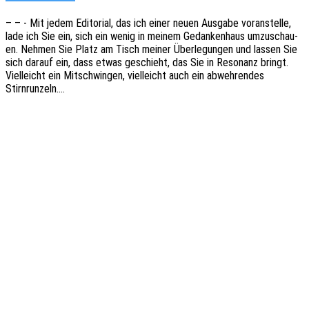
– – - Mit jedem Edito­ri­al, das ich einer neuen Ausga­be voran­stel­le,
lade ich Sie ein, sich ein wenig in meinem Gedan­ken­haus umzu­schau­
en. Nehmen Sie Platz am Tisch meiner Über­le­gun­gen und lassen Sie
sich darauf ein, dass etwas geschieht, das Sie in Reso­nanz bringt.
Viel­leicht ein Mitschwin­gen, viel­leicht auch ein abweh­ren­des
Stirnrunzeln.…