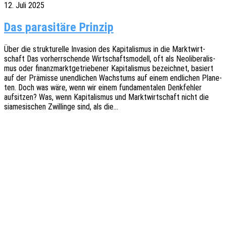
12. Juli 2025
Das parasitäre Prinzip
Über die struk­tu­rel­le Inva­si­on des Kapi­ta­lis­mus in die Markt­wirt­
schaft Das vorherr­schen­de Wirt­schafts­mo­dell, oft als Neoli­be­ra­lis­
mus oder finanz­markt­ge­trie­be­ner Kapi­ta­lis­mus bezeich­net, basiert
auf der Prämis­se unend­li­chen Wachs­tums auf einem endli­chen Plane­
ten. Doch was wäre, wenn wir einem funda­men­ta­len Denk­feh­ler
aufsit­zen? Was, wenn Kapi­ta­lis­mus und Markt­wirt­schaft nicht die
siame­si­schen Zwil­lin­ge sind, als die…