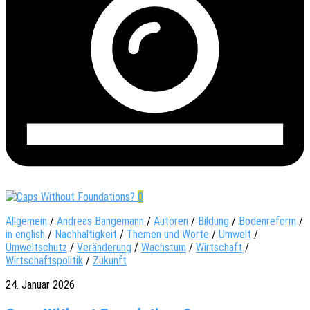
0
Allgemein
/
Andreas Bangemann
/
Autoren
/
Bildung
/
Bodenreform
/
in english
/
Nachhaltigkeit
/
Themen und Worte
/
Umwelt
/
Umweltschutz
/
Veränderung
/
Wachstum
/
Wirtschaft
/
Wirtschaftspolitik
/
Zukunft
24. Januar 2026