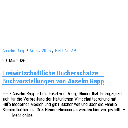
Anselm Rapp
/
Archiv 2026
/
Heft Nr. 279
29. Mai 2026
Freiwirtschaftliche Bücherschätze –
Buchvorstellungen von Anselm Rapp
– – - Anselm Rapp ist ein Enkel von Georg Blumen­thal. Er enga­giert
sich für die Verbrei­tung der Natür­li­chen Wirt­schafts­ord­nung mit
Hilfe moder­ner Medien und gibt Bücher von und über die Fami­lie
Blumen­thal heraus. Drei Neuerschei­nun­gen werden hier vorge­stellt. –
– – Mehr online – – –