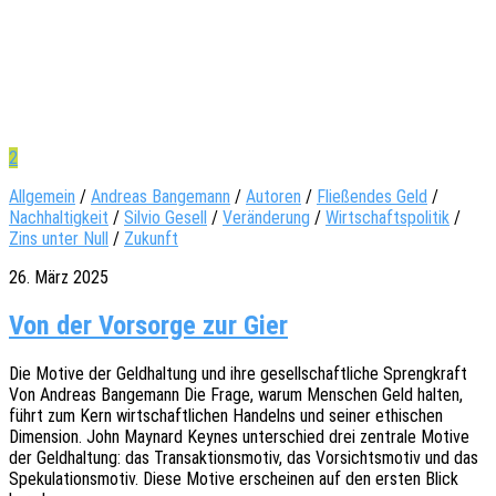
2
Allgemein
/
Andreas Bangemann
/
Autoren
/
Fließendes Geld
/
Nachhaltigkeit
/
Silvio Gesell
/
Veränderung
/
Wirtschaftspolitik
/
Zins unter Null
/
Zukunft
26. März 2025
Von der Vorsorge zur Gier
Die Motive der Geld­hal­tung und ihre gesell­schaft­li­che Spreng­kraft
Von Andre­as Bange­mann Die Frage, warum Menschen Geld halten,
führt zum Kern wirt­schaft­li­chen Handelns und seiner ethi­schen
Dimen­si­on. John Maynard Keynes unter­schied drei zentra­le Motive
der Geld­hal­tung: das Trans­ak­ti­ons­mo­tiv, das Vorsichts­mo­tiv und das
Speku­la­ti­ons­mo­tiv. Diese Motive erschei­nen auf den ersten Blick