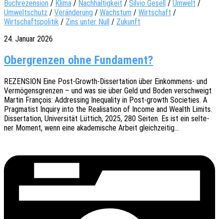
Buchrezension
/
Klima
/
Nachhaltigkeit
/
Silvio Gesell
/
Umwelt
/
Umweltschutz
/
Veränderung
/
Wachstum
/
Wirtschaft
/
Wirtschaftspolitik
/
Zins unter Null
/
Zukunft
24. Januar 2026
Obergrenzen ohne Fundament?
REZENSION Eine Post-Growth-Disser­­ta­­ti­on über Einkom­­mens- und
Vermö­gens­gren­zen – und was sie über Geld und Boden verschweigt
Martin Fran­çois: Addres­sing Inequa­li­ty in Post-growth Socie­ties. A
Prag­ma­tist Inquiry into the Reali­sa­ti­on of Income and Wealth Limits.
Disser­ta­ti­on, Univer­si­tät Lüttich, 2025, 280 Seiten. Es ist ein selte­
ner Moment, wenn eine akade­mi­sche Arbeit gleichzeitig…