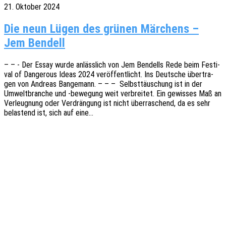
21. Oktober 2024
Die neun Lügen des grünen Märchens –
Jem Bendell
– – - Der Essay wurde anläss­lich von Jem Bendel­ls Rede beim Festi­
val of Dange­rous Ideas 2024 veröf­fent­licht. Ins Deut­sche über­tra­
gen von Andre­as Bange­mann. – – – Selbst­täu­schung ist in der
Umwelt­bran­che und ‑bewe­gung weit verbrei­tet. Ein gewis­ses Maß an
Verleug­nung oder Verdrän­gung ist nicht über­ra­schend, da es sehr
belas­tend ist, sich auf eine…