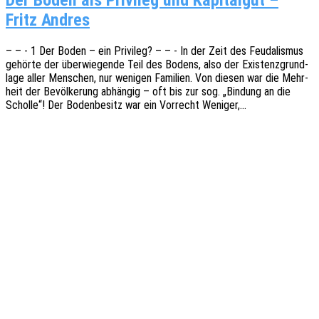
Fritz Andres
– – - 1 Der Boden – ein Privi­leg? – – - In der Zeit des Feuda­lis­mus
gehör­te der über­wie­gen­de Teil des Bodens, also der Exis­tenz­grund­
la­ge aller Menschen, nur weni­gen Fami­li­en. Von diesen war die Mehr­
heit der Bevöl­ke­rung abhän­gig – oft bis zur sog. „Bindung an die
Schol­le“! Der Boden­be­sitz war ein Vorrecht Weniger,…