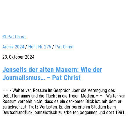
© Pat Christ
Archiv 2024
/
Heft Nr. 276
/
Pat Christ
23. Oktober 2024
Jenseits der alten Mauern: Wie der
Journalismus… – Pat Christ
– – - Walter van Rossum im Gespräch über die Veren­gung des
Debat­ten­raums und die Flucht in die freien Medien. – – - Walter van
Rossum verhehlt nicht, dass es ein dank­ba­rer Blick ist, mit dem er
zurück­schaut. Trotz Verlus­ten. Er, der bereits im Studi­um beim
Deutsch­land­funk jour­na­lis­tisch zu arbei­ten begon­nen und dort 1981…