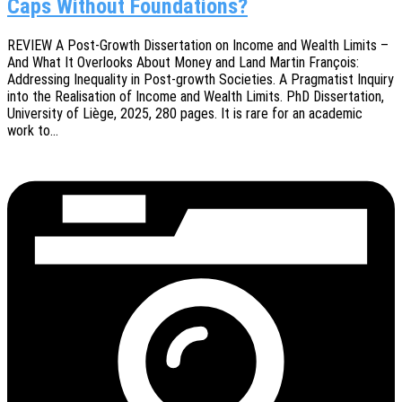
Caps Without Foundations?
REVIEW A Post-Growth Disser­ta­ti­on on Income and Wealth Limits –
And What It Over­looks About Money and Land Martin Fran­çois:
Addres­sing Inequa­li­ty in Post-growth Socie­ties. A Prag­ma­tist Inquiry
into the Reali­sa­ti­on of Income and Wealth Limits. PhD Disser­ta­ti­on,
Univer­si­ty of Liège, 2025, 280 pages. It is rare for an acade­mic
work to…