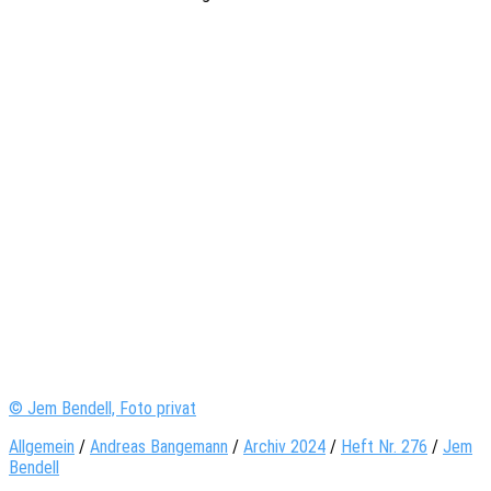
© Jem Bendell, Foto privat
Allgemein
/
Andreas Bangemann
/
Archiv 2024
/
Heft Nr. 276
/
Jem
Bendell