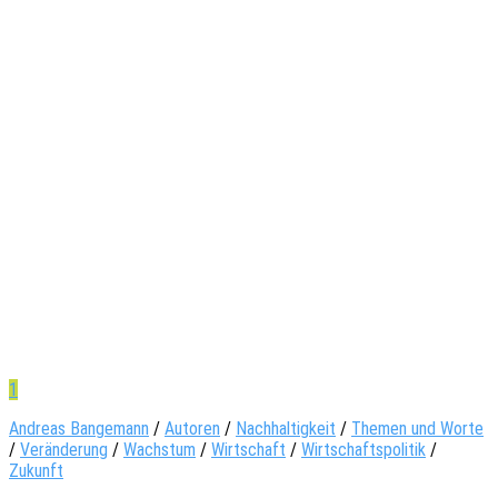
1
Andreas Bangemann
/
Autoren
/
Nachhaltigkeit
/
Themen und Worte
/
Veränderung
/
Wachstum
/
Wirtschaft
/
Wirtschaftspolitik
/
Zukunft