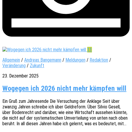
11
Allgemein
/
Andreas Bangemann
/
Meldungen
/
Redaktion
/
Veränderung
/
Zukunft
23. Dezember 2025
Wogegen ich 2026 nicht mehr kämpfen will
Ein Gruß zum Jahres­en­de Die Versu­chung der Ankla­ge Seit über
zwan­zig Jahren schrei­be ich über Geld­re­form. Über Silvio Gesell,
über Boden­recht und darüber, wie eine Wirt­schaft ausse­hen könnte,
die nicht auf der syste­ma­ti­schen Umver­tei­lung von unten nach oben
beruht. In all diesen Jahren habe ich gelernt, was es bedeu­tet, mit…