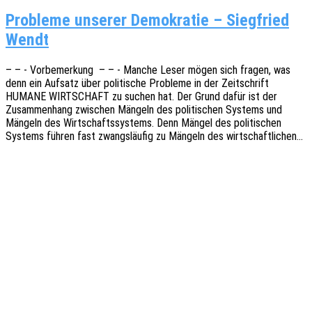
Probleme unserer Demokratie – Siegfried
Wendt
– – - Vorbe­mer­kung – – - Manche Leser mögen sich fragen, was
denn ein Aufsatz über poli­ti­sche Proble­me in der Zeit­schrift
HUMANE WIRTSCHAFT zu suchen hat. Der Grund dafür ist der
Zusam­men­hang zwischen Mängeln des poli­ti­schen Systems und
Mängeln des Wirt­schafts­sys­tems. Denn Mängel des poli­ti­schen
Systems führen fast zwangs­läu­fig zu Mängeln des wirtschaftlichen…