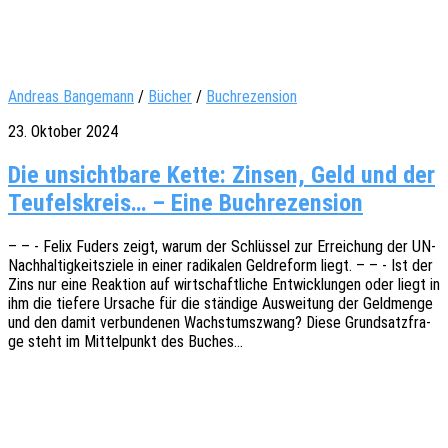
Andreas Bangemann
/
Bücher
/
Buchrezension
23. Oktober 2024
Die unsichtbare Kette: Zinsen, Geld und der
Teufelskreis… – Eine Buchrezension
– – - Felix Fuders zeigt, warum der Schlüs­sel zur Errei­chung der UN-
Nach­hal­­ti­g­keits­­zie­­le in einer radi­ka­len Geld­re­form liegt. – – - Ist der
Zins nur eine Reak­ti­on auf wirt­schaft­li­che Entwick­lun­gen oder liegt in
ihm die tiefe­re Ursa­che für die stän­di­ge Auswei­tung der Geld­men­ge
und den damit verbun­de­nen Wachs­tums­zwang? Diese Grund­satz­fra­
ge steht im Mittel­punkt des Buches…