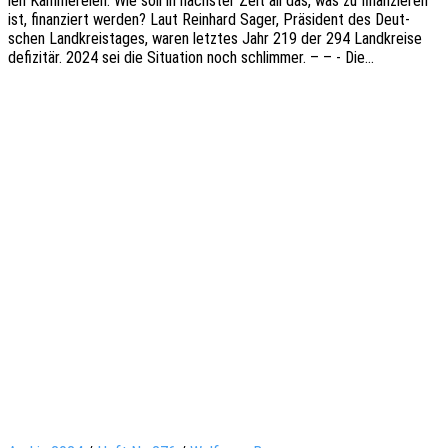
len Kämme­rei­en: Wie soll in nächs­ter Zeit all das, was zu finan­zie­ren
ist, finan­ziert werden? Laut Rein­hard Sager, Präsi­dent des Deut­
schen Land­kreis­ta­ges, waren letz­tes Jahr 219 der 294 Land­krei­se
defi­zi­tär. 2024 sei die Situa­ti­on noch schlim­mer. – – - Die…