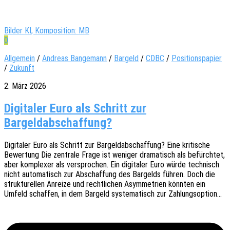
Bilder KI, Komposition: MB
0
Allgemein
/
Andreas Bangemann
/
Bargeld
/
CDBC
/
Positionspapier
/
Zukunft
2. März 2026
Digitaler Euro als Schritt zur
Bargeldabschaffung?
Digi­ta­ler Euro als Schritt zur Bargeld­ab­schaf­fung? Eine kriti­sche
Bewer­tung Die zentra­le Frage ist weni­ger drama­tisch als befürch­tet,
aber komple­xer als verspro­chen. Ein digi­ta­ler Euro würde tech­nisch
nicht auto­ma­tisch zur Abschaf­fung des Bargelds führen. Doch die
struk­tu­rel­len Anrei­ze und recht­li­chen Asym­me­trien könn­ten ein
Umfeld schaf­fen, in dem Bargeld syste­ma­tisch zur Zahlungsoption…