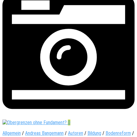
0
Allgemein
/
Andreas Bangemann
/
Autoren
/
Bildung
/
Bodenreform
/