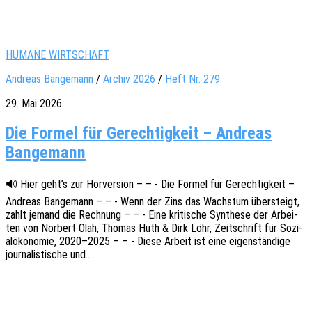
HUMANE WIRTSCHAFT
Andreas Bangemann
/
Archiv 2026
/
Heft Nr. 279
29. Mai 2026
Die Formel für Gerechtigkeit – Andreas
Bangemann
🔊 Hier geht’s zur Hörver­si­on – – - Die Formel für Gerech­tig­keit –
Andre­as Bange­mann – – - Wenn der Zins das Wachs­tum über­steigt,
zahlt jemand die Rech­nung – – - Eine kriti­sche Synthe­se der Arbei­
ten von Norbert Olah, Thomas Huth & Dirk Löhr, Zeit­schrift für Sozi­
al­öko­no­mie, 2020–2025 – – - Diese Arbeit ist eine eigen­stän­di­ge
jour­na­lis­ti­sche und…