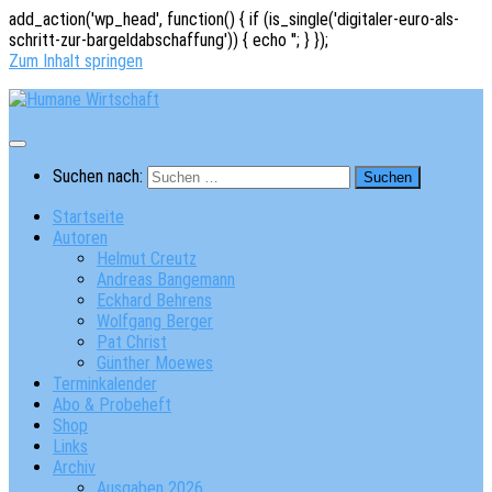
add_action('wp_head', function() { if (is_single('digitaler-euro-als-
schritt-zur-bargeldabschaffung')) { echo '
'; } });
Zum Inhalt springen
Suchen nach:
Startseite
Autoren
Helmut Creutz
Andreas Bangemann
Eckhard Behrens
Wolfgang Berger
Pat Christ
Günther Moewes
Terminkalender
Abo & Probeheft
Shop
Links
Archiv
Ausgaben 2026