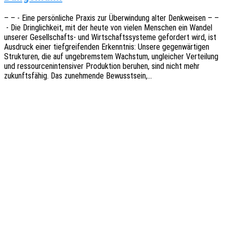
– – - Eine persön­li­che Praxis zur Über­win­dung alter Denk­wei­sen – –
- Die Dring­lich­keit, mit der heute von vielen Menschen ein Wandel
unse­rer Gesel­l­­schafts- und Wirt­schafts­sys­te­me gefor­dert wird, ist
Ausdruck einer tief­grei­fen­den Erkennt­nis: Unsere gegen­wär­ti­gen
Struk­tu­ren, die auf unge­brems­tem Wachs­tum, unglei­cher Vertei­lung
und ressour­cen­in­ten­si­ver Produk­ti­on beru­hen, sind nicht mehr
zukunfts­fä­hig. Das zuneh­men­de Bewusstsein,…