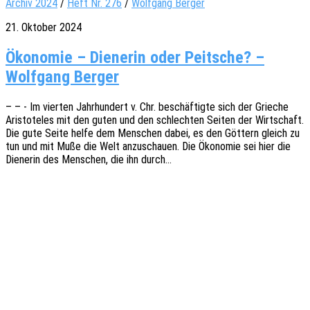
Archiv 2024
/
Heft Nr. 276
/
Wolfgang Berger
21. Oktober 2024
Ökonomie – Dienerin oder Peitsche? –
Wolfgang Berger
– – - Im vier­ten Jahr­hun­dert v. Chr. beschäf­tig­te sich der Grie­che
Aris­to­te­les mit den guten und den schlech­ten Seiten der Wirt­schaft.
Die gute Seite helfe dem Menschen dabei, es den Göttern gleich zu
tun und mit Muße die Welt anzu­schau­en. Die Ökono­mie sei hier die
Diene­rin des Menschen, die ihn durch…