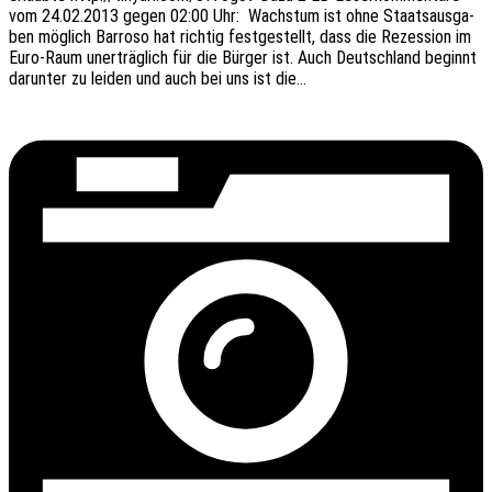
vom 24.02.2013 gegen 02:00 Uhr: Wachs­tum ist ohne Staats­aus­ga­
ben möglich Barro­so hat rich­tig fest­ge­stellt, dass die Rezes­si­on im
Euro-Raum uner­träg­lich für die Bürger ist. Auch Deutsch­land beginnt
darun­ter zu leiden und auch bei uns ist die…