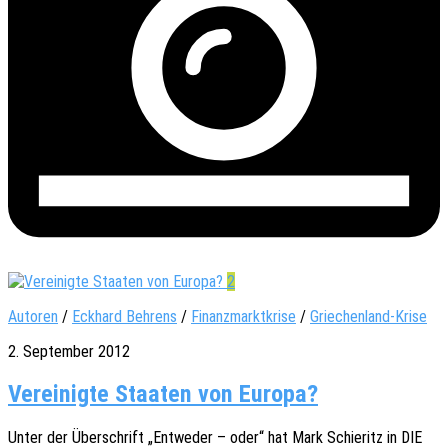
2
Autoren
/
Eckhard Behrens
/
Finanzmarktkrise
/
Griechenland-Krise
2. September 2012
Vereinigte Staaten von Europa?
Unter der Über­schrift „Entwe­der – oder“ hat Mark Schie­r­itz in DIE