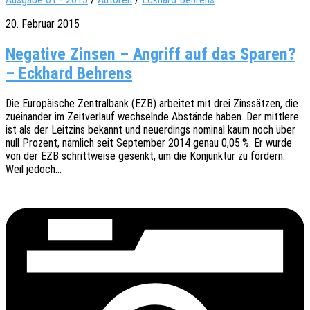
20. Februar 2015
Negative Zinsen – Angriff auf das Sparen?
– Eckhard Behrens
Die Euro­päi­sche Zentral­bank (EZB) arbei­tet mit drei Zins­sät­zen, die
zuein­an­der im Zeit­ver­lauf wech­seln­de Abstän­de haben. Der mitt­le­re
ist als der Leit­zins bekannt und neuer­dings nomi­nal kaum noch über
null Prozent, nämlich seit Septem­ber 2014 genau 0,05 %. Er wurde
von der EZB schritt­wei­se gesenkt, um die Konjunk­tur zu fördern.
Weil jedoch…