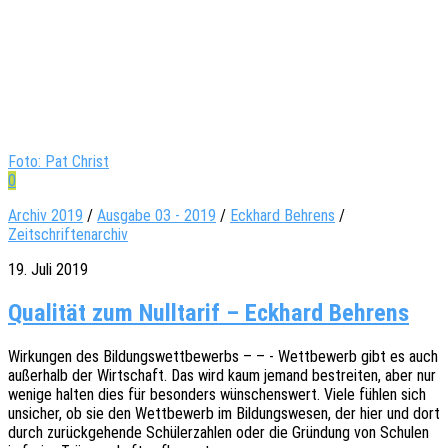
Foto: Pat Christ
0
Archiv 2019
/
Ausgabe 03 - 2019
/
Eckhard Behrens
/
Zeitschriftenarchiv
19. Juli 2019
Qualität zum Nulltarif – Eckhard Behrens
Wirkun­gen des Bildungs­wett­be­werbs – – - Wett­be­werb gibt es auch
außer­halb der Wirt­schaft. Das wird kaum jemand bestrei­ten, aber nur
wenige halten dies für beson­ders wünschens­wert. Viele fühlen sich
unsi­cher, ob sie den Wett­be­werb im Bildungs­we­sen, der hier und dort
durch zurück­ge­hen­de Schü­ler­zah­len oder die Grün­dung von Schu­len