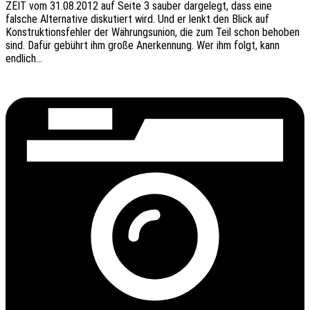
ZEIT vom 31.08.2012 auf Seite 3 sauber darge­legt, dass eine
falsche Alter­na­ti­ve disku­tiert wird. Und er lenkt den Blick auf
Konstruk­ti­ons­feh­ler der Währungs­uni­on, die zum Teil schon beho­ben
sind. Dafür gebührt ihm große Aner­ken­nung. Wer ihm folgt, kann
endlich…