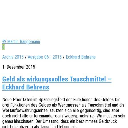
© Martin Bangemann
0
Archiv 2015
/
Ausgabe 06 - 2015
/
Eckhard Behrens
1. Dezember 2015
Geld als wirkungsvolles Tauschmittel –
Eckhard Behrens
Neue Prio­ri­tä­ten im Span­nungs­feld der Funk­tio­nen des Geldes Die
drei Funk­tio­nen des Geldes als Wert­mes­ser, als Tausch­mit­tel und als
Wertauf­be­wah­rungs­mit­tel stüt­zen sich alle gegen­sei­tig, sind aber
doch nicht alle unter­ein­an­der ganz wider­spruchs­frei. Wir müssen sehr
genau hinschau­en. Der Umstand, dass ein bestimm­tes Geld­stück
nicht gleich­zei­tig als Tausch­mit­tel und als