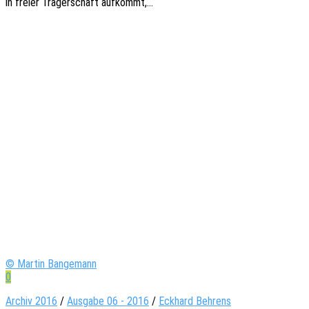
in freier Träger­schaft aufkommt,…
© Martin Bangemann
0
Archiv 2016
/
Ausgabe 06 - 2016
/
Eckhard Behrens