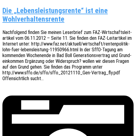
Die „Lebensleistungsrente“ ist eine
Wohlverhaltensrente
Nach­fol­gend finden Sie meinen Leser­brief zum FAZ-Wirt­­schafts­­­lei­t­
ar­­ti­kel vom 06.11.2012 – Seite 11. Sie finden den FAZ-Leit­ar­­ti­kel im
Inter­net unter: http://www.faz.net/aktuell/wirtschaft/rentenpolitik-
lohn-fuer-lebensleistung-11950966.html In der SffO-Tagung am
kommen­den Wochen­en­de in Bad Boll Gene­ra­ti­ons­ver­trag und Grund­
ein­kom­men Ergän­zung oder Wider­spruch? wollen wir diesen Fragen
auf den Grund gehen. Sie finden das Programm unter
http://www.sffo.de/sffo/sffo_20121110_Gen-Vertrag_fly.pdf
Offen­sicht­lich sucht…