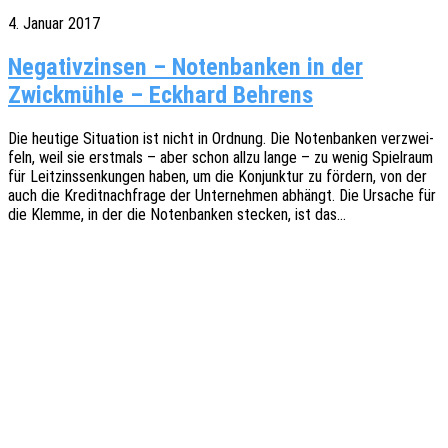
4. Januar 2017
Negativzinsen – Notenbanken in der
Zwickmühle – Eckhard Behrens
Die heuti­ge Situa­ti­on ist nicht in Ordnung. Die Noten­ban­ken verzwei­
feln, weil sie erst­mals – aber schon allzu lange – zu wenig Spiel­raum
für Leit­zins­sen­kun­gen haben, um die Konjunk­tur zu fördern, von der
auch die Kredit­nach­fra­ge der Unter­neh­men abhängt. Die Ursa­che für
die Klemme, in der die Noten­ban­ken stecken, ist das…