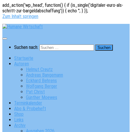
add_action('wp_head', function() { if (is_single('digitaler-euro-als-
schritt-zur-bargeldabschaffung')) { echo '
'; } });
Zum Inhalt springen
Suchen nach:
Startseite
Autoren
Helmut Creutz
Andreas Bangemann
Eckhard Behrens
Wolfgang Berger
Pat Christ
Günther Moewes
Terminkalender
Abo & Probeheft
Shop
Links
Archiv
Ausgaben 2026