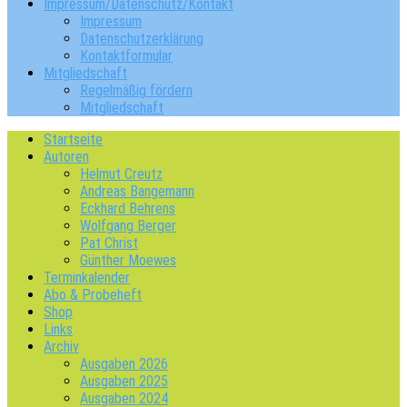
Impressum/Datenschutz/Kontakt
Impressum
Datenschutzerklärung
Kontaktformular
Mitgliedschaft
Regelmäßig fördern
Mitgliedschaft
Startseite
Autoren
Helmut Creutz
Andreas Bangemann
Eckhard Behrens
Wolfgang Berger
Pat Christ
Günther Moewes
Terminkalender
Abo & Probeheft
Shop
Links
Archiv
Ausgaben 2026
Ausgaben 2025
Ausgaben 2024