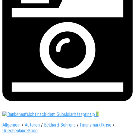
0
Allgemein
/
Autoren
/
Eckhard Behrens
/
Finanzmarktkrise
/
Griechenland-Krise