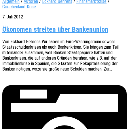
Allgemein
/
Autoren
/
Eckhard Behrens
/
Finanzmarktkrise
/
Griechenland-Krise
7. Juli 2012
Ökonomen streiten über Bankenunion
Von Eckhard Behrens Wir haben im Euro-Währungs­­raum sowohl
Staats­schul­den­kri­sen als auch Banken­kri­sen. Sie hängen zum Teil
mitein­an­der zusam­men, weil Banken Staats­pa­pie­re halten und
Banken­kri­sen, die auf ande­ren Grün­den beru­hen, wie z.B. auf der
Immo­bi­li­en­kri­se in Spani­en, die Staa­ten zur Reka­pi­ta­li­sie­rung der
Banken nöti­gen, wozu sie große neue Schul­den machen. Zur…