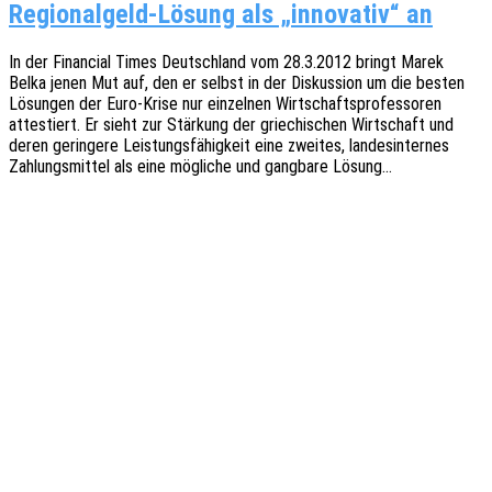
Regionalgeld-Lösung als „innovativ“ an
In der Finan­cial Times Deutsch­land vom 28.3.2012 bringt Marek
Belka jenen Mut auf, den er selbst in der Diskus­si­on um die besten
Lösun­gen der Euro-Krise nur einzel­nen Wirt­schafts­pro­fes­so­ren
attes­tiert. Er sieht zur Stär­kung der grie­chi­schen Wirt­schaft und
deren gerin­ge­re Leis­tungs­fä­hig­keit eine zwei­tes, landes­in­ter­nes
Zahlungs­mit­tel als eine mögli­che und gang­ba­re Lösung…