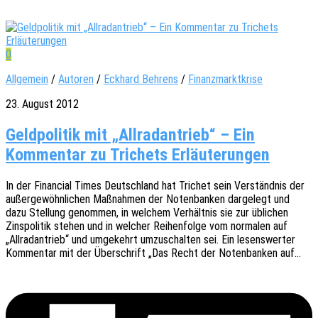
0
Allgemein
/
Autoren
/
Eckhard Behrens
/
Finanzmarktkrise
23. August 2012
Geldpolitik mit „Allradantrieb“ – Ein
Kommentar zu Trichets Erläuterungen
In der Finan­cial Times Deutsch­land hat Trichet sein Verständ­nis der
außer­ge­wöhn­li­chen Maßnah­men der Noten­ban­ken darge­legt und
dazu Stel­lung genom­men, in welchem Verhält­nis sie zur übli­chen
Zins­po­li­tik stehen und in welcher Reihen­fol­ge vom norma­len auf
„Allrad­an­trieb“ und umge­kehrt umzu­schal­ten sei. Ein lesens­wer­ter
Kommen­tar mit der Über­schrift „Das Recht der Noten­ban­ken auf…