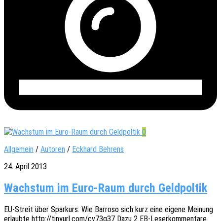
0
Allgemein
/
Autoren
/
Eckhard Behrens
24. April 2013
Wachstum im Euro-Raum durch Geldpoltik
EU-Streit über Spar­kurs: Wie Barro­so sich kurz eine eigene Meinung
erlaub­te http://tinyurl.com/cv73g37 Dazu 2 EB-Leser­­kom­­men­­ta­­re