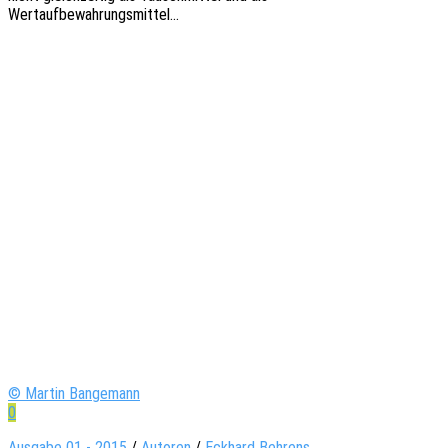
Wertaufbewahrungsmittel…
© Martin Bangemann
0
Ausgabe 01 - 2015
/
Autoren
/
Eckhard Behrens