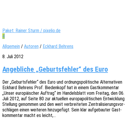
Paket: Rainer Sturm / pixelio.de
4
Allgemein
/
Autoren
/
Eckhard Behrens
8. Juli 2012
Angebliche „Geburtsfehler“ des Euro
Der „Geburts­feh­ler“ des Euro und ordnungs­po­li­ti­sche Alter­na­ti­ven
Eckhard Behrens Prof. Bieden­kopf hat in einem Gast­kom­men­tar
„Unser euro­päi­scher Auftrag“ im Handels­blatt vom Frei­tag, den 06.
Juli 2012, auf Seite 80 zur aktu­el­len euro­pa­po­li­ti­schen Entwick­lung
Stel­lung genom­men und den weit verbrei­te­ten Zentra­li­sie­rungs­vor­
schlä­gen einen weite­ren hinzu­ge­fügt. Sein klar aufge­bau­ter Gast­
kom­men­tar macht es leicht,…