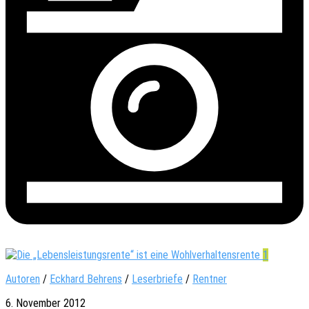
1
Autoren
/
Eckhard Behrens
/
Leserbriefe
/
Rentner
6. November 2012