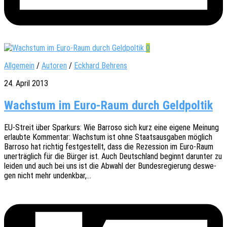
0
Allgemein
/
Autoren
/
Eckhard Behrens
24. April 2013
Wachstum im Euro-Raum durch Geldpoltik
EU-Streit über Spar­kurs: Wie Barro­so sich kurz eine eigene Meinung
erlaub­te Kommen­tar: Wachs­tum ist ohne Staats­aus­ga­ben möglich
Barro­so hat rich­tig fest­ge­stellt, dass die Rezes­si­on im Euro-Raum
uner­träg­lich für die Bürger ist. Auch Deutsch­land beginnt darun­ter zu
leiden und auch bei uns ist die Abwahl der Bundes­re­gie­rung deswe­
gen nicht mehr undenkbar,…