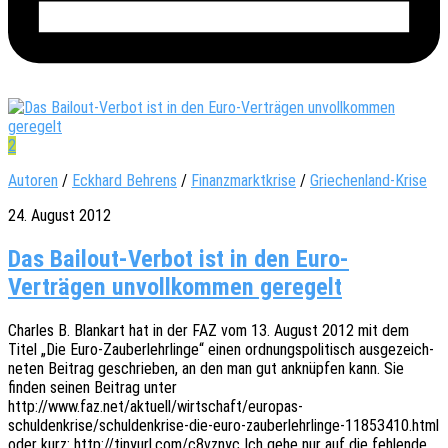
2
Autoren
/
Eckhard Behrens
/
Finanzmarktkrise
/
Griechenland-Krise
24. August 2012
Das Bailout-Verbot ist in den Euro-
Verträgen unvollkommen geregelt
Charles B. Blan­k­art hat in der FAZ vom 13. August 2012 mit dem
Titel „Die Euro-Zauber­­lehr­­lin­­ge“ einen ordnungs­po­li­tisch ausge­zeich­
ne­ten Beitrag geschrie­ben, an den man gut anknüp­fen kann. Sie
finden seinen Beitrag unter
http://www.faz.net/aktuell/wirtschaft/europas-
schuldenkrise/schuldenkrise-die-euro-zauberlehrlinge-11853410.html
oder kurz: http://tinyurl.com/c8vznyc Ich gehe nur auf die fehlen­de