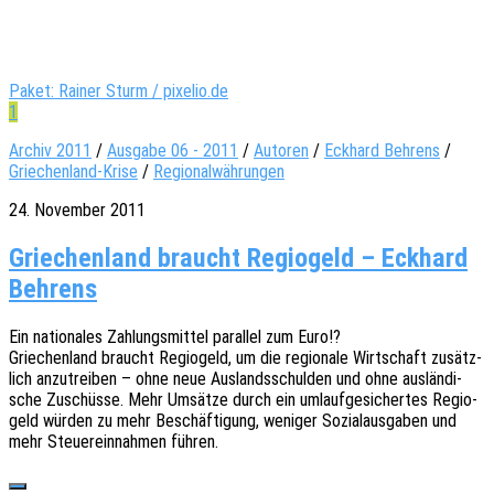
Paket: Rainer Sturm / pixelio.de
1
Archiv 2011
/
Ausgabe 06 - 2011
/
Autoren
/
Eckhard Behrens
/
Griechenland-Krise
/
Regionalwährungen
24. November 2011
Griechenland braucht Regiogeld – Eckhard
Behrens
Ein natio­na­les Zahlungs­mit­tel paral­lel zum Euro!?
Grie­chen­land braucht Regio­geld, um die regio­na­le Wirt­schaft zusätz­
lich anzu­trei­ben – ohne neue Auslands­schul­den und ohne auslän­di­
sche Zuschüs­se. Mehr Umsät­ze durch ein umlauf­ge­si­cher­tes Regio­
geld würden zu mehr Beschäf­ti­gung, weni­ger Sozi­al­aus­ga­ben und
mehr Steu­er­ein­nah­men führen.