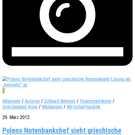
1
Allgemein
/
Autoren
/
Eckhard Behrens
/
Finanzmarktkrise
/
Griechenland-Krise
/
Meldungen
/
Wirtschaftspolitik
29. März 2012
Polens Notenbankchef sieht griechische