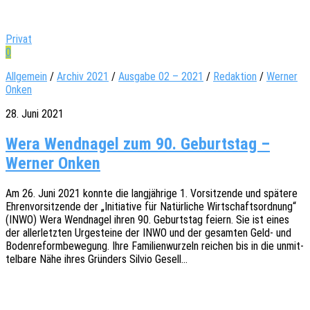
Privat
0
Allgemein
/
Archiv 2021
/
Ausgabe 02 – 2021
/
Redaktion
/
Werner
Onken
28. Juni 2021
Wera Wendnagel zum 90. Geburtstag –
Werner Onken
Am 26. Juni 2021 konnte die lang­jäh­ri­ge 1. Vorsit­zen­de und späte­re
Ehren­vor­sit­zen­de der „Initia­ti­ve für Natür­li­che Wirt­schafts­ord­nung“
(INWO) Wera Wend­na­gel ihren 90. Geburts­tag feiern. Sie ist eines
der aller­letz­ten Urge­stei­ne der INWO und der gesam­ten Geld- und
Boden­re­form­be­we­gung. Ihre Fami­li­en­wur­zeln reichen bis in die unmit­
tel­ba­re Nähe ihres Grün­ders Silvio Gesell…