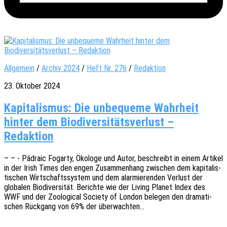
Allgemein
/
Archiv 2024
/
Heft Nr. 276
/
Redaktion
23. Oktober 2024
Kapitalismus: Die unbequeme Wahrheit
hinter dem Biodiversitätsverlust –
Redaktion
– – - Pádraic Fogar­ty, Ökolo­ge und Autor, beschreibt in einem Arti­kel
in der Irish Times den engen Zusam­men­hang zwischen dem kapi­ta­lis­
ti­schen Wirt­schafts­sys­tem und dem alar­mie­ren­den Verlust der
globa­len Biodi­ver­si­tät. Berich­te wie der Living Planet Index des
WWF und der Zoolo­gi­cal Socie­ty of London bele­gen den drama­ti­
schen Rück­gang von 69% der überwachten…