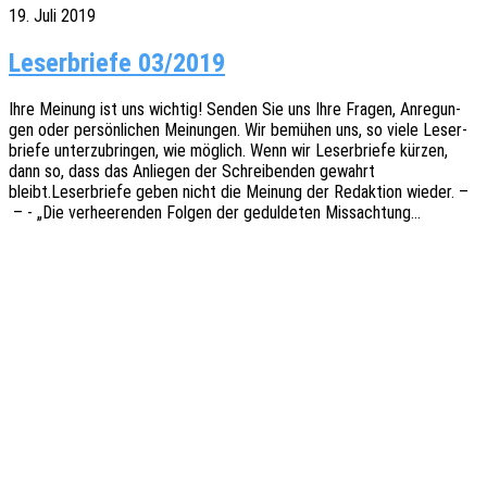
19. Juli 2019
Leserbriefe 03/2019
Ihre Meinung ist uns wich­tig! Senden Sie uns Ihre Fragen, Anre­gun­
gen oder persön­li­chen Meinun­gen. Wir bemü­hen uns, so viele Leser­
brie­fe unter­zu­brin­gen, wie möglich. Wenn wir Leser­brie­fe kürzen,
dann so, dass das Anlie­gen der Schrei­ben­den gewahrt
bleibt.Leserbriefe geben nicht die Meinung der Redak­ti­on wieder. –
– - „Die verhee­ren­den Folgen der gedul­de­ten Missachtung…