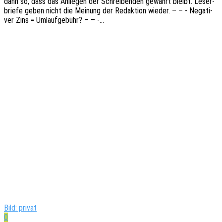
dann so, dass das Anlie­gen der Schrei­ben­den gewahrt bleibt. Leser­
brie­fe geben nicht die Meinung der Redak­ti­on wieder. – – - Nega­ti­
ver Zins = Umlaufgebühr? – – -…
Bild: privat
0