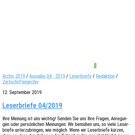
0
Archiv 2019
/
Ausgabe 04 - 2019
/
Leserbriefe
/
Redaktion
/
Zeitschriftenarchiv
12. September 2019
Leserbriefe 04/2019
Ihre Meinung ist uns wich­tig! Senden Sie uns Ihre Fragen, Anre­gun­
gen oder persön­li­chen Meinun­gen. Wir bemü­hen uns, so viele Leser­
brie­fe unter­zu­brin­gen, wie möglich. Wenn wir Leser­brie­fe kürzen,