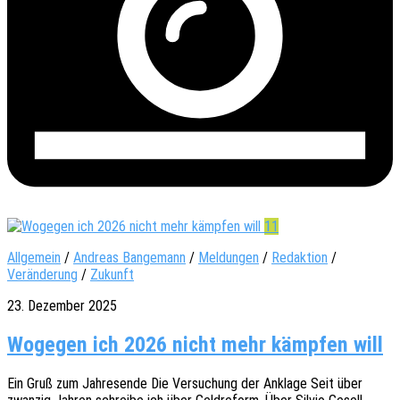
11
Allgemein
/
Andreas Bangemann
/
Meldungen
/
Redaktion
/
Veränderung
/
Zukunft
23. Dezember 2025
Wogegen ich 2026 nicht mehr kämpfen will
Ein Gruß zum Jahres­en­de Die Versu­chung der Ankla­ge Seit über