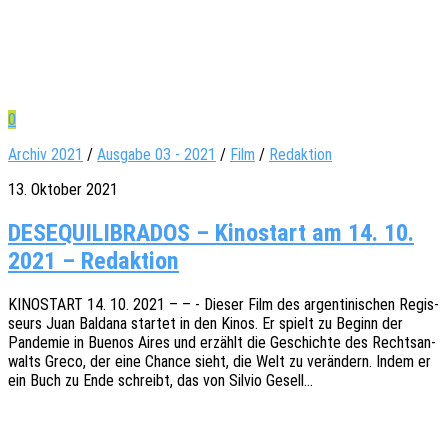
0
Archiv 2021
/
Ausgabe 03 - 2021
/
Film
/
Redaktion
13. Oktober 2021
DESEQUILIBRADOS – Kinostart am 14. 10.
2021 – Redaktion
KINOSTART 14. 10. 2021 – – - Dieser Film des argen­ti­ni­schen Regis­
seurs Juan Bald­a­na star­tet in den Kinos. Er spielt zu Beginn der
Pande­mie in Buenos Aires und erzählt die Geschich­te des Rechts­an­
walts Greco, der eine Chance sieht, die Welt zu verän­dern. Indem er
ein Buch zu Ende schreibt, das von Silvio Gesell…