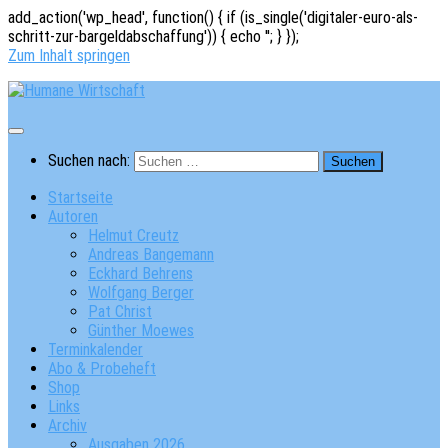
add_action('wp_head', function() { if (is_single('digitaler-euro-als-
schritt-zur-bargeldabschaffung')) { echo '
'; } });
Zum Inhalt springen
Suchen nach:
Startseite
Autoren
Helmut Creutz
Andreas Bangemann
Eckhard Behrens
Wolfgang Berger
Pat Christ
Günther Moewes
Terminkalender
Abo & Probeheft
Shop
Links
Archiv
Ausgaben 2026