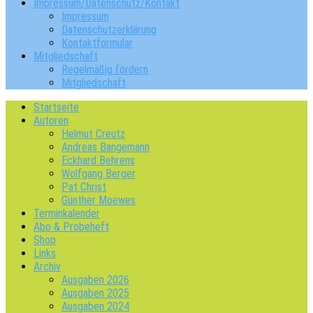
Impressum/Datenschutz/Kontakt
Impressum
Datenschutzerklärung
Kontaktformular
Mitgliedschaft
Regelmäßig fördern
Mitgliedschaft
Startseite
Autoren
Helmut Creutz
Andreas Bangemann
Eckhard Behrens
Wolfgang Berger
Pat Christ
Günther Moewes
Terminkalender
Abo & Probeheft
Shop
Links
Archiv
Ausgaben 2026
Ausgaben 2025
Ausgaben 2024