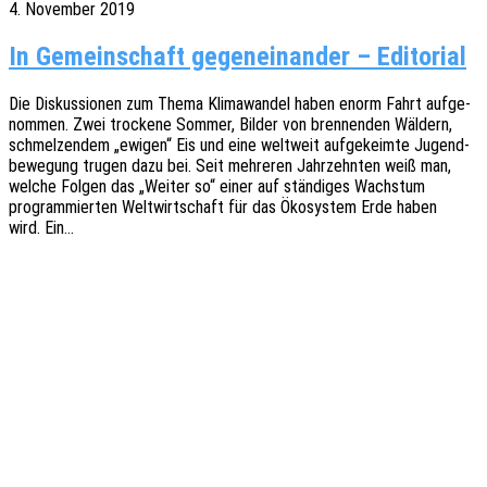
4. November 2019
In Gemeinschaft gegeneinander – Editorial
Die Diskus­sio­nen zum Thema Klima­wan­del haben enorm Fahrt aufge­
nom­men. Zwei trocke­ne Sommer, Bilder von bren­nen­den Wäldern,
schmel­zen­dem „ewigen“ Eis und eine welt­weit aufge­keim­te Jugend­
be­we­gung trugen dazu bei. Seit mehre­ren Jahr­zehn­ten weiß man,
welche Folgen das „Weiter so“ einer auf stän­di­ges Wachs­tum
program­mier­ten Welt­wirt­schaft für das Ökosys­tem Erde haben
wird. Ein…