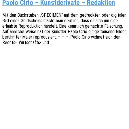
Paolo Cirio – Kunstderivate – Redaktion
Mit den Buch­sta­ben „SPECIMEN“ auf dem gedruck­ten oder digi­ta­len
Bild eines Geld­scheins macht man deut­lich, dass es sich um eine
erlaub­te Repro­duk­ti­on handelt. Eine kennt­lich gemach­te Fälschung.
Auf ähnli­che Weise hat der Künst­ler Paolo Cirio einige tausend Bilder
berühm­ter Maler repro­du­ziert. – – – Paolo Cirio widmet sich den
Rechts‑, Wirt­­schafts- und…