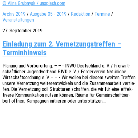
© Alina Grubnyak / unsplash.com
Archiv 2019
/
Ausgabe 05 - 2019
/
Redaktion
/
Termine
/
Veranstaltungen
27. September 2019
Einladung zum 2. Vernetzungstreffen –
Terminhinweis
Planung und Vorbe­rei­tung: – – - INWO Deutsch­land e. V. / Frei­wirt­
schaft­li­cher Jugend­ver­band FJVD e. V. / Förder­ver­ein Natür­li­che
Wirt­schafts­ord­nung e. V. – – - Wir wollen bei diesem zwei­ten Tref­fen
unsere Vernet­zung weiter­ent­wi­ckeln und die Zusam­men­ar­beit vertie­
fen. Die Vernet­zung soll Struk­tu­ren schaf­fen, die wir für eine effek­
ti­ve­re Kommu­ni­ka­ti­on nutzen können, Räume für Gemein­schafts­ar­
beit öffnen, Kampa­gnen initi­ie­ren oder unterstützen,…