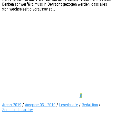
Denken schwer­fällt, muss in Betracht gezo­gen werden, dass alles
sich wech­sel­sei­tig voraussetzt.…
0
Archiv 2019
/
Ausgabe 03 - 2019
/
Leserbriefe
/
Redaktion
/
Zeitschriftenarchiv