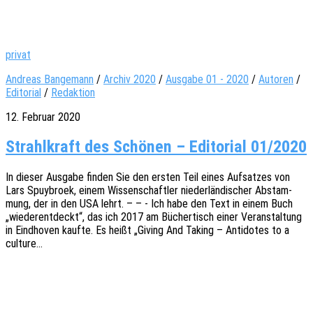
privat
Andreas Bangemann
/
Archiv 2020
/
Ausgabe 01 - 2020
/
Autoren
/
Editorial
/
Redaktion
12. Februar 2020
Strahlkraft des Schönen – Editorial 01/2020
In dieser Ausga­be finden Sie den ersten Teil eines Aufsat­zes von
Lars Spuy­br­oek, einem Wissen­schaft­ler nieder­län­di­scher Abstam­
mung, der in den USA lehrt. – – - Ich habe den Text in einem Buch
„wieder­ent­deckt“, das ich 2017 am Bücher­tisch einer Veran­stal­tung
in Eind­ho­ven kaufte. Es heißt „Giving And Taking – Anti­do­tes to a
culture…