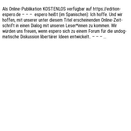
Als Online-Publi­­ka­­ti­on KOSTENLOS verfüg­bar auf https://edition-
espero.de – – – espero heißt (im Spani­schen): Ich hoffe. Und wir
hoffen, mit unse­rer unter diesem Titel erschei­nen­den Online-Zeit­­
schrift in einen Dialog mit unse­ren Leser*innen zu kommen. Wir
würden uns freuen, wenn espero sich zu einem Forum für die undog­
ma­ti­sche Diskus­si­on liber­tä­rer Ideen entwickelt.. – – – …