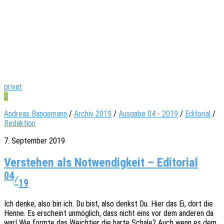
privat
0
Andreas Bangemann
/
Archiv 2019
/
Ausgabe 04 - 2019
/
Editorial
/
Redaktion
7. September 2019
Verstehen als Notwendigkeit – Editorial
04
⁄
19
Ich denke, also bin ich. Du bist, also denkst Du. Hier das Ei, dort die
Henne. Es erscheint unmög­lich, dass nicht eins vor dem ande­ren da
war! Wie formte das Weich­tier die harte Schale? Auch wenn es dem