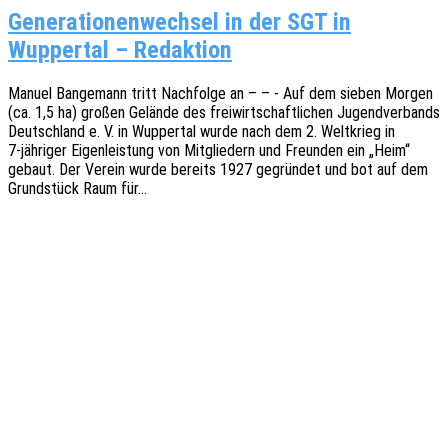
Generationenwechsel in der SGT in
Wuppertal – Redaktion
Manuel Bange­mann tritt Nach­fol­ge an – – - Auf dem sieben Morgen
(ca. 1,5 ha) großen Gelän­de des frei­wirt­schaft­li­chen Jugend­ver­bands
Deutsch­land e. V. in Wupper­tal wurde nach dem 2. Welt­krieg in
7‑jähriger Eigen­leis­tung von Mitglie­dern und Freun­den ein „Heim“
gebaut. Der Verein wurde bereits 1927 gegrün­det und bot auf dem
Grund­stück Raum für…