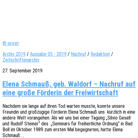
© privat
Archiv 2019
/
Ausgabe 05 - 2019
/
Nachruf
/
Redaktion
/
Zeitschriftenarchiv
27. September 2019
Elena Schmauß, geb. Waldorf – Nachruf auf
eine große Förderin der Freiwirtschaft
Nach­dem sie lange auf ihren Tod warten musste, konnte unsere
Freun­din und groß­zü­gi­ge Förde­rin Elena Schm­auß uns kürz­lich in eine
andere Welt voran­ge­hen. Als wir uns bei einer Tagung „Silvio Gesell
und Rudolf Stei­ner“ des „Semi­nars für frei­heit­li­che Ordnung“ in Bad
Boll im Okto­ber 1989 zum ersten Mal begeg­ne­ten, hatte Elena
Schmauß …