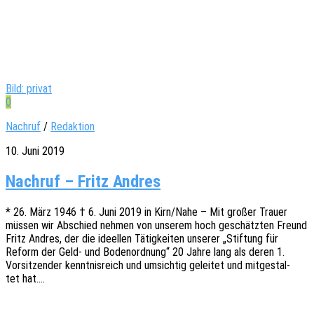
Bild: privat
0
Nachruf
/
Redaktion
10. Juni 2019
Nachruf – Fritz Andres
* 26. März 1946 † 6. Juni 2019 in Kirn/Nahe – Mit großer Trauer
müssen wir Abschied nehmen von unse­rem hoch geschätz­ten Freund
Fritz Andres, der die ideel­len Tätig­kei­ten unse­rer „Stif­tung für
Reform der Geld- und Boden­ord­nung“ 20 Jahre lang als deren 1.
Vorsit­zen­der kennt­nis­reich und umsich­tig gelei­tet und mitge­stal­
tet hat.…