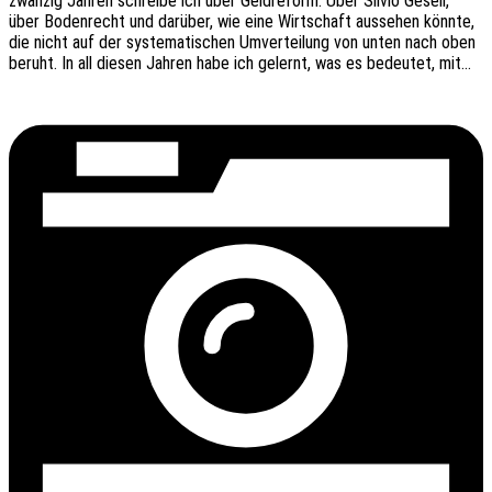
zwan­zig Jahren schrei­be ich über Geld­re­form. Über Silvio Gesell,
über Boden­recht und darüber, wie eine Wirt­schaft ausse­hen könnte,
die nicht auf der syste­ma­ti­schen Umver­tei­lung von unten nach oben
beruht. In all diesen Jahren habe ich gelernt, was es bedeu­tet, mit…