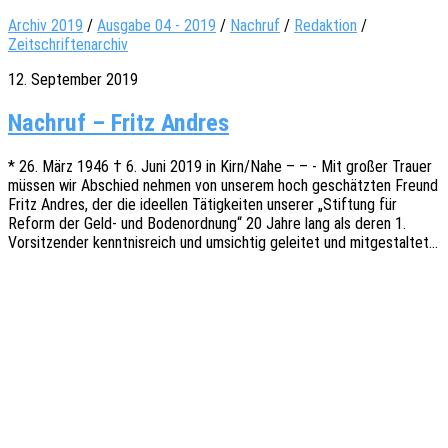
Archiv 2019
/
Ausgabe 04 - 2019
/
Nachruf
/
Redaktion
/
Zeitschriftenarchiv
12. September 2019
Nachruf – Fritz Andres
* 26. März 1946 † 6. Juni 2019 in Kirn/Nahe – – - Mit großer Trauer
müssen wir Abschied nehmen von unse­rem hoch geschätz­ten Freund
Fritz Andres, der die ideel­len Tätig­kei­ten unse­rer „Stif­tung für
Reform der Geld- und Boden­ord­nung“ 20 Jahre lang als deren 1.
Vorsit­zen­der kennt­nis­reich und umsich­tig gelei­tet und mitgestaltet…