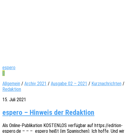
espero
0
Allgemein
/
Archiv 2021
/
Ausgabe 02 – 2021
/
Kurznachrichten
/
Redaktion
15. Juli 2021
espero – Hinweis der Redaktion
Als Online-Publi­­ka­­ti­on KOSTENLOS verfüg­bar auf https://edition-
espero.de – – – espero heißt (im Spani­schen): Ich hoffe. Und wir