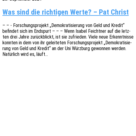
Was sind die richtigen Werte? – Pat Christ
– – - Forschungs­pro­jekt „Demo­kra­ti­sie­rung von Geld und Kredit“
befin­det sich im Endspurt – – – Wenn Isabel Feicht­ner auf die letz­
ten drei Jahre zurück­blickt, ist sie zufrie­den. Viele neue Erkennt­nis­se
konn­ten in dem von ihr gelei­te­ten Forschungs­pro­jekt „Demo­kra­ti­sie­
rung von Geld und Kredit“ an der Uni Würz­burg gewon­nen werden.
Natür­lich wird es, läuft…