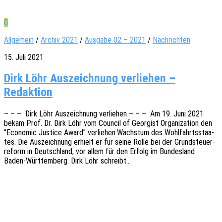
0
Allgemein
/
Archiv 2021
/
Ausgabe 02 – 2021
/
Nachrichten
15. Juli 2021
Dirk Löhr Auszeichnung verliehen –
Redaktion
– – – Dirk Löhr Auszeich­nung verlie­hen – – – Am 19. Juni 2021
bekam Prof. Dr. Dirk Löhr vom Coun­cil of Geor­gist Orga­niza­ti­on den
“Econo­mic Justi­ce Award” verliehen.Wachstum des Wohl­fahrts­staa­
tes. Die Auszeich­nung erhielt er für seine Rolle bei der Grund­steu­er­
re­form in Deutsch­land, vor allem für den Erfolg im Bundes­land
Baden-Würt­tem­berg. Dirk Löhr schreibt…