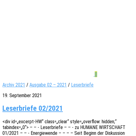
0
Archiv 2021
/
Ausgabe 02 – 2021
/
Leserbriefe
19. September 2021
Leserbriefe 02/2021
<div id=„excerpt-HW“ class=„clear“ style=„overflow: hidden;“
tabindex=„0“> – – - Leser­brie­fe – – - zu HUMANE WIRTSCHAFT
01/2021 – – - Ener­gie­wen­de – – – – Seit Beginn der Diskus­si­on