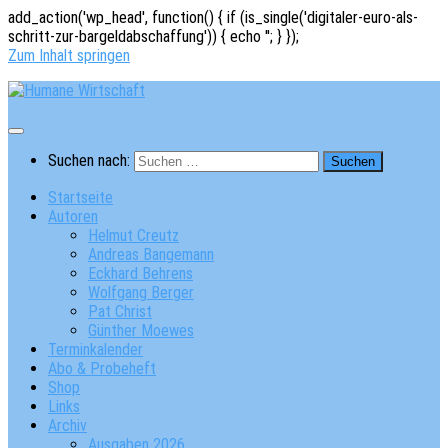
add_action('wp_head', function() { if (is_single('digitaler-euro-als-
schritt-zur-bargeldabschaffung')) { echo '
'; } });
Zum Inhalt springen
Suchen nach:
Startseite
Autoren
Helmut Creutz
Andreas Bangemann
Eckhard Behrens
Wolfgang Berger
Pat Christ
Günther Moewes
Terminkalender
Abo & Probeheft
Shop
Links
Archiv
Ausgaben 2026