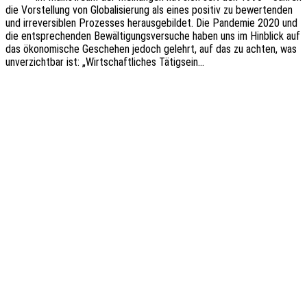
die Vorstel­lung von Globa­li­sie­rung als eines posi­tiv zu bewer­ten­den
und irrever­si­blen Prozes­ses heraus­ge­bil­det. Die Pande­mie 2020 und
die entspre­chen­den Bewäl­ti­gungs­ver­su­che haben uns im Hinblick auf
das ökono­mi­sche Gesche­hen jedoch gelehrt, auf das zu achten, was
unver­zicht­bar ist: „Wirt­schaft­li­ches Tätigsein…