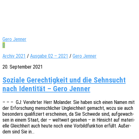
Gero Jenner
0
Archiv 2021
/
Ausgabe 02 – 2021
/
Gero Jenner
20. September 2021
Soziale Gerechtigkeit und die Sehnsucht
nach Identität – Gero Jenner
– – – GJ: Verehr­ter Herr Molan­der. Sie haben sich einen Namen mit
der Erfor­schung mensch­li­cher Ungleich­heit gemacht, wozu sie auch
beson­ders quali­fi­ziert erschei­nen, da Sie Schwe­de sind, aufge­wach­
sen in einem Staat, der – welt­weit gese­hen – in Hinsicht auf mate­ri­
el­le Gleich­heit auch heute noch eine Vorbild­funk­ti­on erfüllt. Außer­
dem sind Sie in…