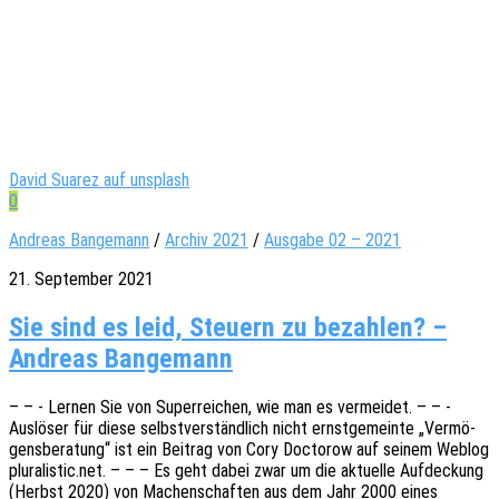
David Suarez auf unsplash
0
Andreas Bangemann
/
Archiv 2021
/
Ausgabe 02 – 2021
21. September 2021
Sie sind es leid, Steuern zu bezahlen? –
Andreas Bangemann
– – - Lernen Sie von Super­rei­chen, wie man es vermei­det. – – -
Auslö­ser für diese selbst­ver­ständ­lich nicht ernst­ge­mein­te „Vermö­
gens­be­ra­tung“ ist ein Beitrag von Cory Docto­row auf seinem Weblog
pluralistic.net. – – – Es geht dabei zwar um die aktu­el­le Aufde­ckung
(Herbst 2020) von Machen­schaf­ten aus dem Jahr 2000 eines