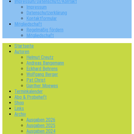
Impressum/Datenschutz/Kontakt
Impressum
Datenschutzerklärung
Kontaktformular
Mitgliedschaft
Regelmäßig fördern
Mitgliedschaft
Startseite
Autoren
Helmut Creutz
Andreas Bangemann
Eckhard Behrens
Wolfgang Berger
Pat Christ
Günther Moewes
Terminkalender
Abo & Probeheft
Shop
Links
Archiv
Ausgaben 2026
Ausgaben 2025
Ausgaben 2024