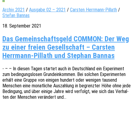
Archiv 2021
/
Ausgabe 02 – 2021
/
Carsten Herrmann-Pillath
/
Stefan Bannas
18. September 2021
Das Gemeinschaftsgeld COMMON: Der Weg
zu einer freien Gesellschaft – Carsten
Herrmann-Pillath und Stephan Bannas
- – – In diesen Tagen star­tet auch in Deutsch­land ein Expe­ri­ment
zum bedin­gungs­lo­sen Grund­ein­kom­men. Bei solchen Expe­ri­men­ten
erhält eine Gruppe von eini­gen hundert oder weni­gen tausend
Menschen eine monat­li­che Auszah­lung in begrenz­ter Höhe ohne jede
Bedin­gung, und über einige Jahre wird verfolgt, wie sich das Verhal­
ten der Menschen verän­dert und…