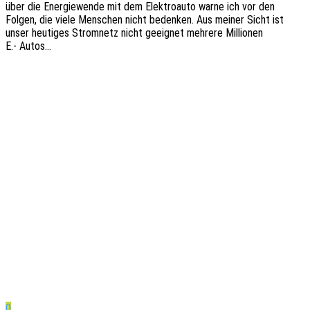
über die Ener­gie­wen­de mit dem Elek­tro­au­to warne ich vor den
Folgen, die viele Menschen nicht beden­ken. Aus meiner Sicht ist
unser heuti­ges Strom­netz nicht geeig­net mehre­re Millio­nen
E.- Autos…
0