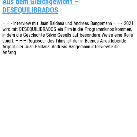
Aus dem Gleichgewicht –
DESEQUILIBRADOS
– – - Inter­view mit Juan Bald­a­na und Andre­as Bange­mann – – - 2021
wird mit DESEQUILIBRADOS ein Film in die Programm­ki­nos kommen,
in dem die Geschich­te Silvio Gesells auf beson­de­re Weise eine Rolle
spielt. – – – Regis­seur des Films ist der in Buenos Aires leben­de
Argen­ti­ni­er Juan Bald­a­na. Andre­as Bange­mann inter­view­te ihn
Anfang…