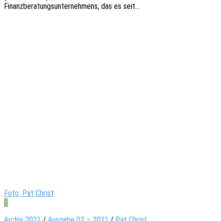
Finanz­be­ra­tungs­un­ter­neh­mens, das es seit…
Foto: Pat Christ
0
Archiv 2021
/
Ausgabe 02 – 2021
/
Pat Christ