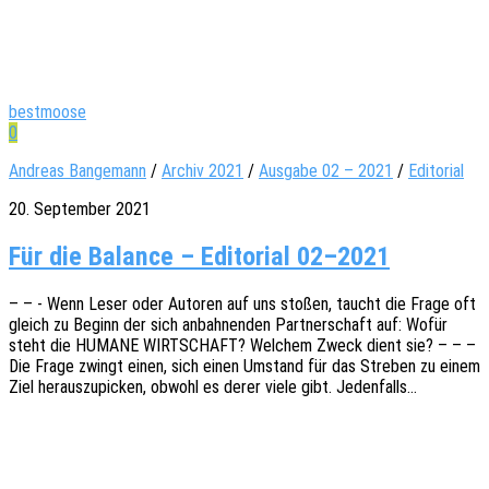
bestmoose
0
Andreas Bangemann
/
Archiv 2021
/
Ausgabe 02 – 2021
/
Editorial
20. September 2021
Für die Balance – Editorial 02–2021
– – - Wenn Leser oder Autoren auf uns stoßen, taucht die Frage oft
gleich zu Beginn der sich anbah­nen­den Part­ner­schaft auf: Wofür
steht die HUMANE WIRTSCHAFT? Welchem Zweck dient sie? – – –
Die Frage zwingt einen, sich einen Umstand für das Stre­ben zu einem
Ziel heraus­zu­pi­cken, obwohl es derer viele gibt. Jedenfalls…