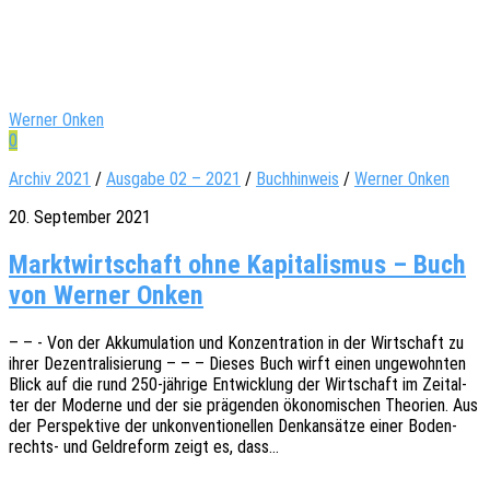
Werner Onken
0
Archiv 2021
/
Ausgabe 02 – 2021
/
Buchhinweis
/
Werner Onken
20. September 2021
Marktwirtschaft ohne Kapitalismus – Buch
von Werner Onken
– – - Von der Akku­mu­la­ti­on und Konzen­tra­ti­on in der Wirt­schaft zu
ihrer Dezen­tra­li­sie­rung – – – Dieses Buch wirft einen unge­wohn­ten
Blick auf die rund 250-jähri­­ge Entwick­lung der Wirt­schaft im Zeit­al­
ter der Moder­ne und der sie prägen­den ökono­mi­schen Theo­rien. Aus
der Perspek­ti­ve der unkon­ven­tio­nel­len Denk­an­sät­ze einer Boden­­­
rechts- und Geld­re­form zeigt es, dass…