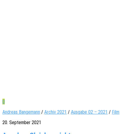
0
Andreas Bangemann
/
Archiv 2021
/
Ausgabe 02 – 2021
/
Film
20. September 2021