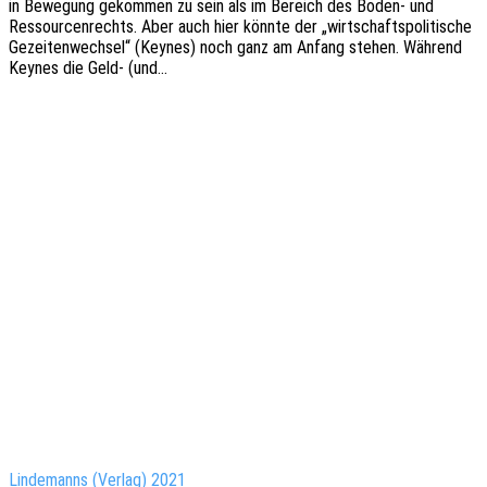
in Bewe­gung gekom­men zu sein als im Bereich des Boden- und
Ressour­cen­rechts. Aber auch hier könnte der „wirt­schafts­po­li­ti­sche
Gezei­ten­wech­sel“ (Keynes) noch ganz am Anfang stehen. Während
Keynes die Geld- (und…
Lindemanns (Verlag) 2021