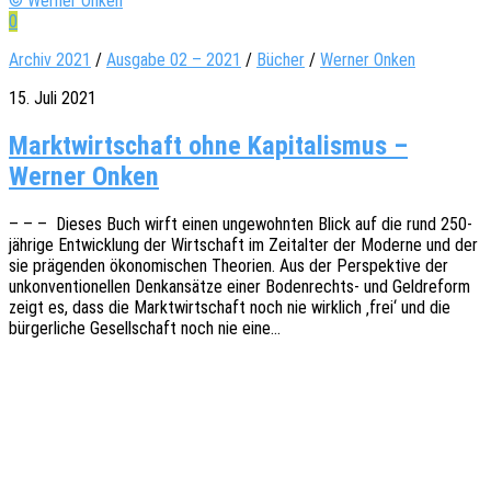
© Werner Onken
0
Archiv 2021
/
Ausgabe 02 – 2021
/
Bücher
/
Werner Onken
15. Juli 2021
Marktwirtschaft ohne Kapitalismus –
Werner Onken
– – – Dieses Buch wirft einen unge­wohn­ten Blick auf die rund 250-
jähri­­ge Entwick­lung der Wirt­schaft im Zeit­al­ter der Moder­ne und der
sie prägen­den ökono­mi­schen Theo­rien. Aus der Perspek­ti­ve der
unkon­ven­tio­nel­len Denk­an­sät­ze einer Boden­­­rechts- und Geld­re­form
zeigt es, dass die Markt­wirt­schaft noch nie wirk­lich ‚frei‘ und die
bürger­li­che Gesell­schaft noch nie eine…