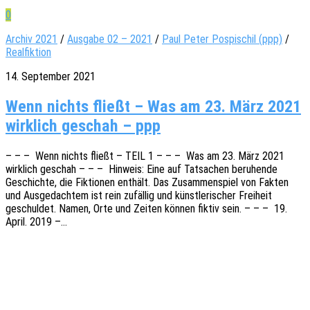
0
Archiv 2021
/
Ausgabe 02 – 2021
/
Paul Peter Pospischil (ppp)
/
Realfiktion
14. September 2021
Wenn nichts fließt – Was am 23. März 2021
wirklich geschah – ppp
– – – Wenn nichts fließt – TEIL 1 – – – Was am 23. März 2021
wirk­lich geschah – – – Hinweis: Eine auf Tatsa­chen beru­hen­de
Geschich­te, die Fiktio­nen enthält. Das Zusam­men­spiel von Fakten
und Ausge­dach­tem ist rein zufäl­lig und künst­le­ri­scher Frei­heit
geschul­det. Namen, Orte und Zeiten können fiktiv sein. – – – 19.
April. 2019 –…