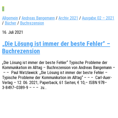
0
Allgemein
/
Andreas Bangemann
/
Archiv 2021
/
Ausgabe 02 – 2021
/
Bücher
/
Buchrezension
16. Juli 2021
„Die Lösung ist immer der beste Fehler“ –
Buchrezension
„Die Lösung ist immer der beste Fehler“ Typi­sche Proble­me der
Kommu­ni­ka­ti­on im Alltag – Buch­re­zen­si­on von Andre­as Bange­mann –
– – Paul Watz­la­wick: „Die Lösung ist immer der beste Fehler –
Typi­sche Proble­me der Kommu­ni­ka­ti­on im Alltag“ – – – Carl-Auer-
Verlag – 12. 06. 2021; Paper­back; 61 Seiten; € 10,– ISBN 978–
3‑8497–0389‑9 – – – zu…