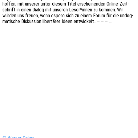
hoffen, mit unse­rer unter diesem Titel erschei­nen­den Online-Zeit­­
schrift in einen Dialog mit unse­ren Leser*innen zu kommen. Wir
würden uns freuen, wenn espero sich zu einem Forum für die undog­
ma­ti­sche Diskus­si­on liber­tä­rer Ideen entwickelt.. – – – …