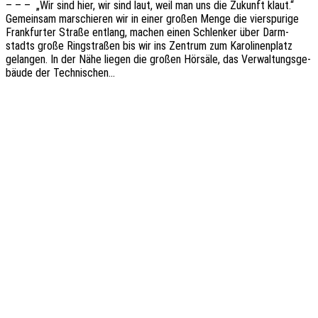
– – – „Wir sind hier, wir sind laut, weil man uns die Zukunft klaut.“
Gemein­sam marschie­ren wir in einer großen Menge die vier­spu­ri­ge
Frank­fur­ter Straße entlang, machen einen Schlen­ker über Darm­
stadts große Ring­stra­ßen bis wir ins Zentrum zum Karo­li­nen­platz
gelan­gen. In der Nähe liegen die großen Hörsä­le, das Verwal­tungs­ge­
bäu­de der Technischen…