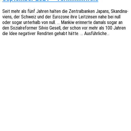
Seit mehr als fünf Jahren halten die Zentral­ban­ken Japans, Skan­di­na­
vi­ens, der Schweiz und der Euro­zo­ne ihre Leit­zin­sen nahe bei null
oder sogar unter­halb von null. … Mankiw erin­ner­te damals sogar an
den Sozi­al­re­for­mer Silvio Gesell, der schon vor mehr als 100 Jahren
die Idee nega­ti­ver Rendi­ten gehabt hätte. … Ausführliche…