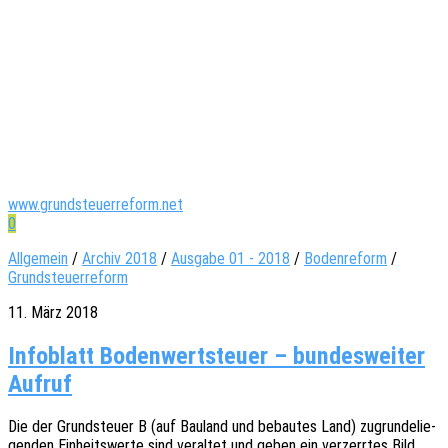
www.grundsteuerreform.net
0
Allgemein
/
Archiv 2018
/
Ausgabe 01 - 2018
/
Bodenreform
/
Grundsteuerreform
11. März 2018
Info­blatt Boden­wert­steu­er – bun­des­wei­ter
Aufruf
Die der Grund­steu­er B (auf Bauland und bebau­tes Land) zugrun­de­lie­
gen­den Einheits­wer­te sind veral­tet und geben ein verzerr­tes Bild