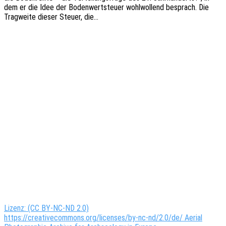
dem er die Idee der Boden­wert­steu­er wohl­wol­lend besprach. Die
Trag­wei­te dieser Steuer, die…
Lizenz: (CC BY-NC-ND 2.0)
https://creativecommons.org/licenses/by-nc-nd/2.0/de/ Aerial