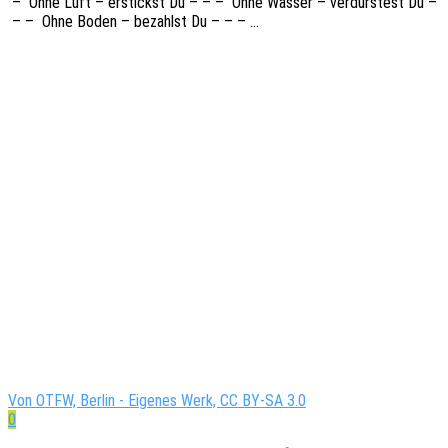
– Ohne Luft – erstickst Du – – – Ohne Wasser – verdurs­test Du –
– – Ohne Boden – bezahlst Du – – – …
Von OTFW, Berlin - Eigenes Werk, CC BY-SA 3.0
0