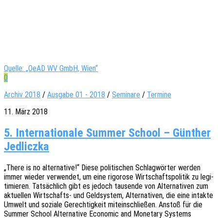
Quelle: „OeAD WV GmbH, Wien“
0
Archiv 2018
/
Ausgabe 01 - 2018
/
Seminare
/
Termine
11. März 2018
5. Internationale Summer School – Günther
Jedliczka
„There is no alter­na­ti­ve!“ Diese poli­ti­schen Schlag­wör­ter werden
immer wieder verwen­det, um eine rigo­ro­se Wirt­schafts­po­li­tik zu legi­
ti­mie­ren. Tatsäch­lich gibt es jedoch tausen­de von Alter­na­ti­ven zum
aktu­el­len Wirt­­schafts- und Geld­sys­tem, Alter­na­ti­ven, die eine intak­te
Umwelt und sozia­le Gerech­tig­keit mitein­schlie­ßen. Anstoß für die
Summer School Alter­na­ti­ve Econo­mic and Mone­ta­ry Systems