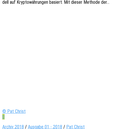
dell auf Kryp­to­wäh­run­gen basiert. Mit dieser Metho­de der…
© Pat Christ
0
Archiv 2018
/
Ausgabe 01 - 2018
/
Pat Christ