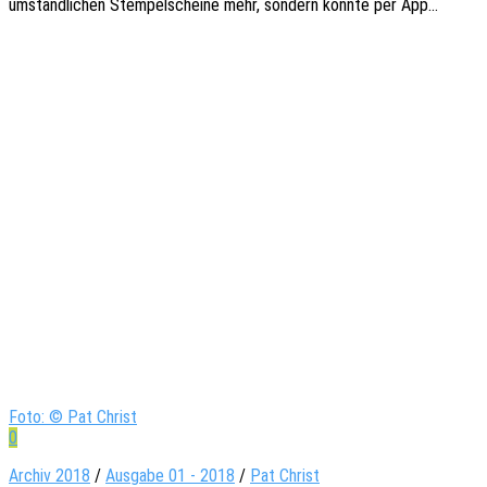
umständ­li­chen Stem­pel­schei­ne mehr, sondern könnte per App…
Foto: © Pat Christ
0
Archiv 2018
/
Ausgabe 01 - 2018
/
Pat Christ