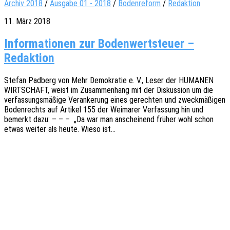
Archiv 2018
/
Ausgabe 01 - 2018
/
Bodenreform
/
Redaktion
11. März 2018
Informationen zur Bodenwertsteuer –
Redaktion
Stefan Padberg von Mehr Demo­kra­tie e. V., Leser der HUMANEN
WIRTSCHAFT, weist im Zusam­men­hang mit der Diskus­si­on um die
verfas­sungs­mä­ßi­ge Veran­ke­rung eines gerech­ten und zweck­mä­ßi­gen
Boden­rechts auf Arti­kel 155 der Weima­rer Verfas­sung hin und
bemerkt dazu: – – – „Da war man anschei­nend früher wohl schon
etwas weiter als heute. Wieso ist…