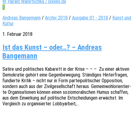
© Harald Wanetschka / pixelio.de
0
Andreas Bangemann
/
Archiv 2018
/
Ausgabe 01 - 2018
/
Kunst und
Kultur
1. Februar 2018
Ist das Kunst – oder…? – Andreas
Bangemann
Satire und poli­ti­sches Kaba­rett in der Krise – – – Zu einer akti­ven
Demo­kra­tie gehört eine Gegen­be­we­gung. Stän­di­ges Hinter­fra­gen,
fundier­te Kritik – nicht nur in Form partei­po­li­ti­scher Oppo­si­ti­on,
sondern auch aus der Zivil­ge­sell­schaft heraus. Gemein­wohl­ori­en­tier­
te Orga­ni­sa­tio­nen können einen sozio­mo­ra­li­schen Humus schaf­fen,
aus dem Einwir­kung auf poli­ti­sche Entschei­dun­gen erwächst. Im
Vergleich zu orga­ni­sier­ter Lobbyarbeit,…