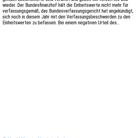
wieder. Der Bundes­fi­nanz­hof hält die Einheits­wer­te nicht mehr für
verfas­sungs­ge­mäß; das Bundes­ver­fas­sungs­ge­richt hat ange­kün­digt,
sich noch in diesem Jahr mit den Verfas­sungs­be­schwer­den zu den
Einheits­wer­ten zu befas­sen. Bei einem nega­ti­ven Urteil des…