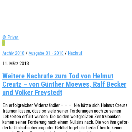
© Privat
0
Archiv 2018
/
Ausgabe 01 - 2018
/
Nachruf
11. März 2018
Weitere Nachrufe zum Tod von Helmut
Creutz – von Günther Moewes, Ralf Becker
und Volker Freystedt
Ein erfolg­rei­cher Wider­ständ­ler – – – Nie hätte sich Helmut Creutz
träu­men lassen, dass so viele seiner Forde­run­gen noch zu seinen
Lebzei­ten erfüllt würden. Die beiden welt­größ­ten Zentral­ban­ken
kamen seiner Forde­rung nach einem Null­zins nach. Die von ihm gefor­
der­te Umlauf­si­che­rung oder Geld­hal­te­ge­bühr bedarf heute keiner