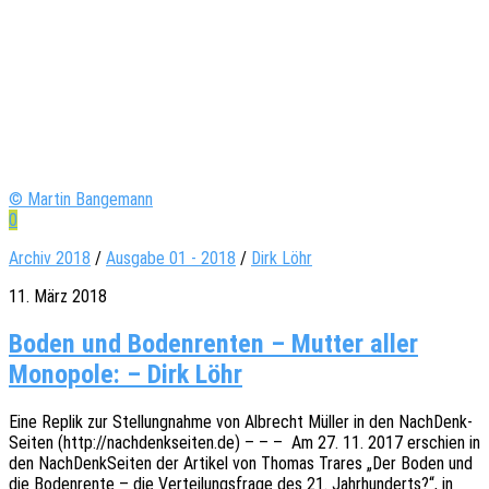
© Martin Bangemann
0
Archiv 2018
/
Ausgabe 01 - 2018
/
Dirk Löhr
11. März 2018
Boden und Bodenrenten – Mutter aller
Monopole: – Dirk Löhr
Eine Replik zur Stel­lung­nah­me von Albrecht Müller in den Nach­Denk­
Sei­ten (http://nachdenkseiten.de) – – – Am 27. 11. 2017 erschien in
den Nach­Denk­Sei­ten der Arti­kel von Thomas Trares „Der Boden und
die Boden­ren­te – die Vertei­lungs­fra­ge des 21. Jahr­hun­derts?“, in