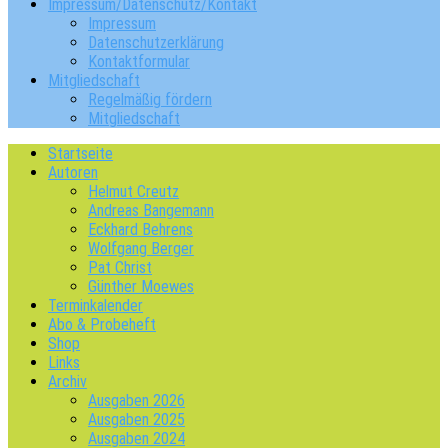
Impressum/Datenschutz/Kontakt
Impressum
Datenschutzerklärung
Kontaktformular
Mitgliedschaft
Regelmäßig fördern
Mitgliedschaft
Startseite
Autoren
Helmut Creutz
Andreas Bangemann
Eckhard Behrens
Wolfgang Berger
Pat Christ
Günther Moewes
Terminkalender
Abo & Probeheft
Shop
Links
Archiv
Ausgaben 2026
Ausgaben 2025
Ausgaben 2024