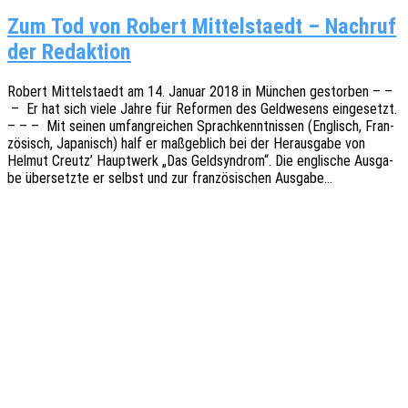
Zum Tod von Robert Mittelstaedt – Nachruf
der Redaktion
Robert Mittel­staedt am 14. Januar 2018 in München gestor­ben – –
– Er hat sich viele Jahre für Refor­men des Geld­we­sens einge­setzt.
– – – Mit seinen umfang­rei­chen Sprach­kennt­nis­sen (Englisch, Fran­
zö­sisch, Japa­nisch) half er maßgeb­lich bei der Heraus­ga­be von
Helmut Creutz’ Haupt­werk „Das Geld­syn­drom“. Die engli­sche Ausga­
be über­setz­te er selbst und zur fran­zö­si­schen Ausgabe…