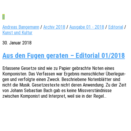
0
Andreas Bangemann
/
Archiv 2018
/
Ausgabe 01 - 2018
/
Editorial
/
Kunst und Kultur
30. Januar 2018
Aus den Fugen geraten – Editorial 01/2018
Erlas­se­ne Geset­ze sind wie zu Papier gebrach­te Noten eines
Kompo­nis­ten. Das Verfas­sen war Ergeb­nis mensch­li­cher Über­le­gun­
gen und verfolg­te einen Zweck. Beschrie­be­ne Noten­blät­ter sind
nicht die Musik. Geset­zes­tex­te nicht deren Anwen­dung. Zu der Zeit
von Johann Sebas­ti­an Bach gab es keine Miss­ver­ständ­nis­se
zwischen Kompo­nist und Inter­pret, weil sie in der Regel…