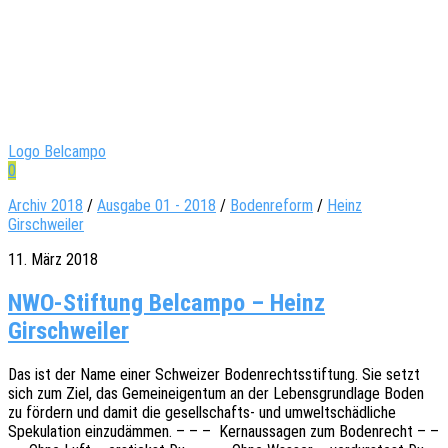
Logo Belcampo
0
Archiv 2018
/
Ausgabe 01 - 2018
/
Bodenreform
/
Heinz
Girschweiler
11. März 2018
NWO-Stiftung Belcampo – Heinz
Girschweiler
Das ist der Name einer Schwei­zer Boden­rechts­stif­tung. Sie setzt
sich zum Ziel, das Gemein­ei­gen­tum an der Lebens­grund­la­ge Boden
zu fördern und damit die gesel­l­­schafts- und umwelt­schäd­li­che
Speku­la­ti­on einzu­däm­men. – – – Kern­aus­sa­gen zum Boden­recht – –