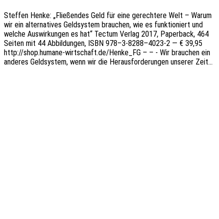
Stef­fen Henke: „Flie­ßen­des Geld für eine gerech­te­re Welt – Warum
wir ein alter­na­ti­ves Geld­sys­tem brau­chen, wie es funk­tio­niert und
welche Auswir­kun­gen es hat“ Tectum Verlag 2017, Paper­back, 464
Seiten mit 44 Abbil­dun­gen, ISBN 978–3‑8288–4023‑2 — € 39,95
http://shop.humane-wirtschaft.de/Henke_FG – – - Wir brau­chen ein
ande­res Geld­sys­tem, wenn wir die Heraus­for­de­run­gen unse­rer Zeit…