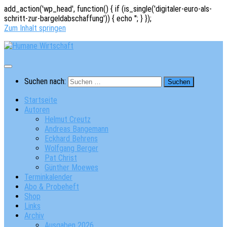
add_action('wp_head', function() { if (is_single('digitaler-euro-als-
schritt-zur-bargeldabschaffung')) { echo '
'; } });
Zum Inhalt springen
Suchen nach:
Startseite
Autoren
Helmut Creutz
Andreas Bangemann
Eckhard Behrens
Wolfgang Berger
Pat Christ
Günther Moewes
Terminkalender
Abo & Probeheft
Shop
Links
Archiv
Ausgaben 2026