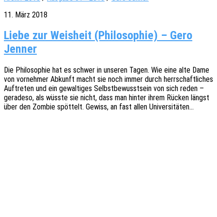
11. März 2018
Liebe zur Weisheit (Philosophie) – Gero
Jenner
Die Philo­so­phie hat es schwer in unse­ren Tagen. Wie eine alte Dame
von vorneh­mer Abkunft macht sie noch immer durch herr­schaft­li­ches
Auftre­ten und ein gewal­ti­ges Selbst­be­wusst­sein von sich reden –
gera­de­so, als wüsste sie nicht, dass man hinter ihrem Rücken längst
über den Zombie spöt­telt. Gewiss, an fast allen Universitäten…