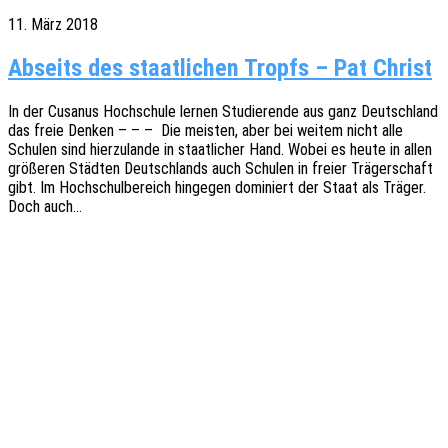
11. März 2018
Abseits des staatlichen Tropfs – Pat Christ
In der Cusa­nus Hoch­schu­le lernen Studie­ren­de aus ganz Deutsch­land
das freie Denken – – – Die meis­ten, aber bei weitem nicht alle
Schu­len sind hier­zu­lan­de in staat­li­cher Hand. Wobei es heute in allen
größe­ren Städ­ten Deutsch­lands auch Schu­len in freier Träger­schaft
gibt. Im Hoch­schul­be­reich hinge­gen domi­niert der Staat als Träger.
Doch auch…