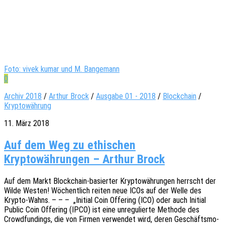
Foto: vivek kumar und M. Bangemann
0
Archiv 2018
/
Arthur Brock
/
Ausgabe 01 - 2018
/
Blockchain
/
Kryptowährung
11. März 2018
Auf dem Weg zu ethischen
Kryptowährungen – Arthur Brock
Auf dem Markt Block­chain-basier­­ter Kryp­to­wäh­run­gen herrscht der
Wilde Westen! Wöchent­lich reiten neue ICOs auf der Welle des
Krypto-Wahns. – – – „Initi­al Coin Offe­ring (ICO) oder auch Initi­al
Public Coin Offe­ring (IPCO) ist eine unre­gu­lier­te Metho­de des
Crowd­fun­dings, die von Firmen verwen­det wird, deren Geschäfts­mo­