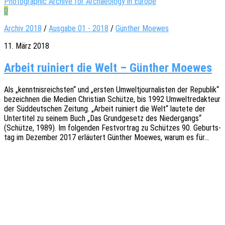
Photographic Archive for Archaeology in Europe
0
Archiv 2018
/
Ausgabe 01 - 2018
/
Günther Moewes
11. März 2018
Arbeit ruiniert die Welt – Günther Moewes
Als „kennt­nis­reichs­ten“ und „ersten Umwelt­jour­na­lis­ten der Repu­blik“
bezeich­nen die Medien Chris­ti­an Schüt­ze, bis 1992 Umwelt­re­dak­teur
der Süddeut­schen Zeitung. „Arbeit ruiniert die Welt“ laute­te der
Unter­ti­tel zu seinem Buch „Das Grund­ge­setz des Nieder­gangs“
(Schüt­ze, 1989). Im folgen­den Fest­vor­trag zu Schüt­zes 90. Geburts­
tag im Dezem­ber 2017 erläu­tert Günther Moewes, warum es für…