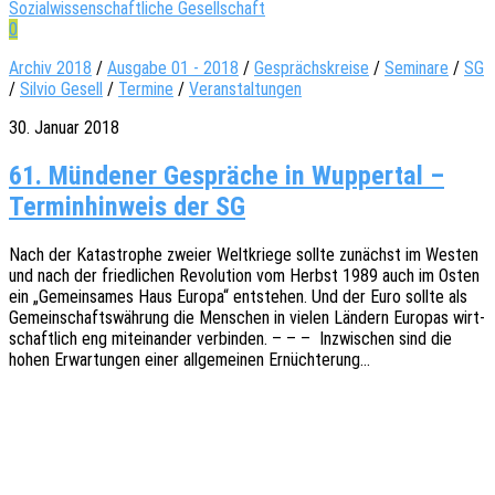
Sozialwissenschaftliche Gesellschaft
0
Archiv 2018
/
Ausgabe 01 - 2018
/
Gesprächskreise
/
Seminare
/
SG
/
Silvio Gesell
/
Termine
/
Veranstaltungen
30. Januar 2018
61. Mün­de­ner Gesprä­che in Wup­per­tal –
Ter­min­hin­weis der SG
Nach der Kata­stro­phe zweier Welt­krie­ge sollte zunächst im Westen
und nach der fried­li­chen Revo­lu­ti­on vom Herbst 1989 auch im Osten
ein „Gemein­sa­mes Haus Europa“ entste­hen. Und der Euro sollte als
Gemein­schafts­wäh­rung die Menschen in vielen Ländern Euro­pas wirt­
schaft­lich eng mitein­an­der verbin­den. – – – Inzwi­schen sind die
hohen Erwar­tun­gen einer allge­mei­nen Ernüchterung…