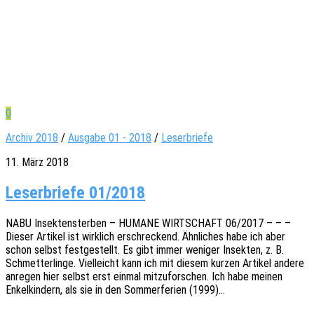
0
Archiv 2018
/
Ausgabe 01 - 2018
/
Leserbriefe
11. März 2018
Leserbriefe 01/2018
NABU Insek­ten­ster­ben – HUMANE WIRTSCHAFT 06/2017 – – –
Dieser Arti­kel ist wirk­lich erschre­ckend. Ähnli­ches habe ich aber
schon selbst fest­ge­stellt. Es gibt immer weni­ger Insek­ten, z. B.
Schmet­ter­lin­ge. Viel­leicht kann ich mit diesem kurzen Arti­kel andere
anre­gen hier selbst erst einmal mitzu­for­schen. Ich habe meinen
Enkel­kin­dern, als sie in den Sommer­fe­ri­en (1999)…