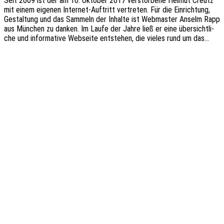
Seit 2009 ist der am 10. Okto­ber 2017 verstor­be­ne Helmut Creutz
mit einem eige­nen Inter­­net-Auftritt vertre­ten. Für die Einrich­tung,
Gestal­tung und das Sammeln der Inhal­te ist Webmas­ter Anselm Rapp
aus München zu danken. Im Laufe der Jahre ließ er eine über­sicht­li­
che und infor­ma­ti­ve Websei­te entste­hen, die vieles rund um das…