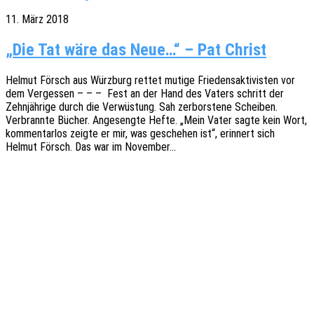
11. März 2018
„Die Tat wäre das Neue…“ – Pat Christ
Helmut Försch aus Würz­burg rettet mutige Frie­dens­ak­ti­vis­ten vor
dem Verges­sen – – – Fest an der Hand des Vaters schritt der
Zehn­jäh­ri­ge durch die Verwüs­tung. Sah zerbors­te­ne Schei­ben.
Verbrann­te Bücher. Ange­seng­te Hefte. „Mein Vater sagte kein Wort,
kommen­tar­los zeigte er mir, was gesche­hen ist“, erin­nert sich
Helmut Försch. Das war im November…