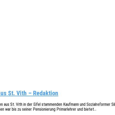
us St. Vith – Redaktion
 aus St. Vith in der Eifel stam­men­den Kauf­mann und Sozi­al­re­for­mer
war bis zu seiner Pensio­nie­rung Primar­leh­rer und bietet…