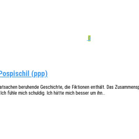
0
Pospischil (ppp)
a­chen beru­hen­de Geschich­te, die Fiktio­nen enthält. Das Zusam­men­spie
„Ich fühle mich schul­dig. Ich hätte mich besser um ihn…