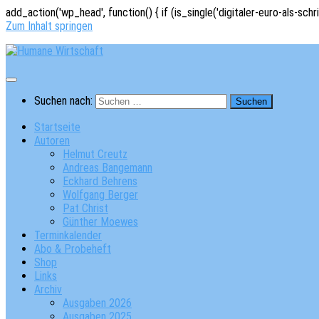
add_action('wp_head', function() { if (is_single('digitaler-euro-als-schr
Zum Inhalt springen
Suchen nach:
Startseite
Autoren
Helmut Creutz
Andreas Bangemann
Eckhard Behrens
Wolfgang Berger
Pat Christ
Günther Moewes
Terminkalender
Abo & Probeheft
Shop
Links
Archiv
Ausgaben 2026
Ausgaben 2025