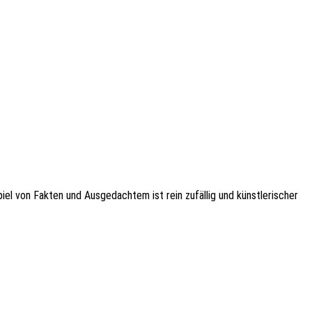
l von Fakten und Ausge­dach­tem ist rein zufäl­lig und künst­le­ri­scher