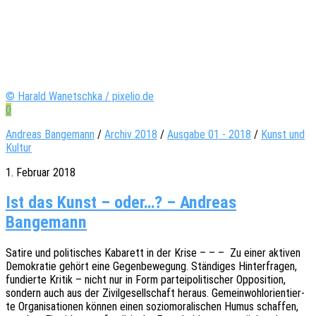
© Harald Wanetschka / pixelio.de
0
Andreas Bangemann
/
Archiv 2018
/
Ausgabe 01 - 2018
/
Kunst und
Kultur
1. Februar 2018
Ist das Kunst – oder…? – Andreas
Bangemann
Satire und poli­ti­sches Kaba­rett in der Krise – – – Zu einer akti­ven
Demo­kra­tie gehört eine Gegen­be­we­gung. Stän­di­ges Hinter­fra­gen,
fundier­te Kritik – nicht nur in Form partei­po­li­ti­scher Oppo­si­ti­on,
sondern auch aus der Zivil­ge­sell­schaft heraus. Gemein­wohl­ori­en­tier­
te Orga­ni­sa­tio­nen können einen sozio­mo­ra­li­schen Humus schaf­fen,