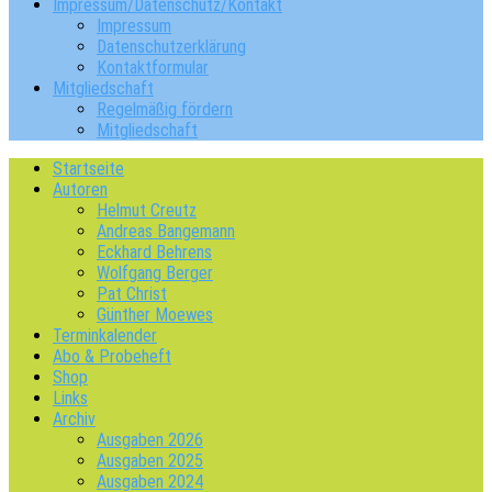
Impressum/Datenschutz/Kontakt
Impressum
Datenschutzerklärung
Kontaktformular
Mitgliedschaft
Regelmäßig fördern
Mitgliedschaft
Startseite
Autoren
Helmut Creutz
Andreas Bangemann
Eckhard Behrens
Wolfgang Berger
Pat Christ
Günther Moewes
Terminkalender
Abo & Probeheft
Shop
Links
Archiv
Ausgaben 2026
Ausgaben 2025
Ausgaben 2024