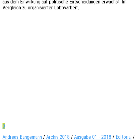
aus dem Einwir­kung auf poli­ti­sche Entschei­dun­gen erwächst. Im
Vergleich zu orga­ni­sier­ter Lobbyarbeit,…
0
Andreas Bangemann
/
Archiv 2018
/
Ausgabe 01 - 2018
/
Editorial
/