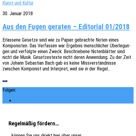
Kunst und Kultur
30. Januar 2018
Aus den Fugen geraten – Editorial 01/2018
Erlas­se­ne Geset­ze sind wie zu Papier gebrach­te Noten eines
Kompo­nis­ten. Das Verfas­sen war Ergeb­nis mensch­li­cher Über­le­gun­
gen und verfolg­te einen Zweck. Beschrie­be­ne Noten­blät­ter sind
nicht die Musik. Geset­zes­tex­te nicht deren Anwen­dung. Zu der Zeit
von Johann Sebas­ti­an Bach gab es keine Miss­ver­ständ­nis­se
zwischen Kompo­nist und Inter­pret, weil sie in der Regel…
Folgen:
Regelmäßig fördern…
.. können Sie uns direkt hier über unser