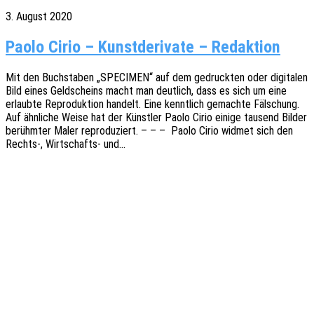
3. August 2020
Paolo Cirio – Kunstderivate – Redaktion
Mit den Buch­sta­ben „SPECIMEN“ auf dem gedruck­ten oder digi­ta­len
Bild eines Geld­scheins macht man deut­lich, dass es sich um eine
erlaub­te Repro­duk­ti­on handelt. Eine kennt­lich gemach­te Fälschung.
Auf ähnli­che Weise hat der Künst­ler Paolo Cirio einige tausend Bilder
berühm­ter Maler repro­du­ziert. – – – Paolo Cirio widmet sich den
Rechts‑, Wirt­­schafts- und…