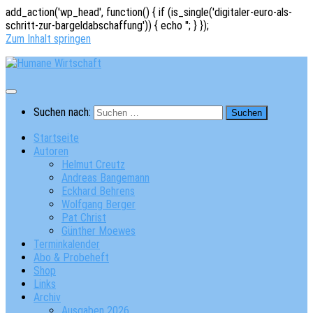
add_action('wp_head', function() { if (is_single('digitaler-euro-als-
schritt-zur-bargeldabschaffung')) { echo '
'; } });
Zum Inhalt springen
Suchen nach:
Startseite
Autoren
Helmut Creutz
Andreas Bangemann
Eckhard Behrens
Wolfgang Berger
Pat Christ
Günther Moewes
Terminkalender
Abo & Probeheft
Shop
Links
Archiv
Ausgaben 2026