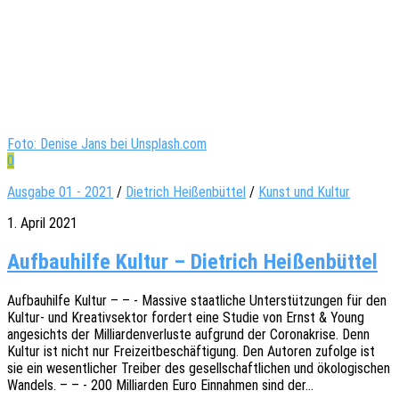
Foto: Denise Jans bei Unsplash.com
0
Ausgabe 01 - 2021
/
Dietrich Heißenbüttel
/
Kunst und Kultur
1. April 2021
Aufbauhilfe Kultur – Dietrich Heißenbüttel
Aufbau­hil­fe Kultur – – - Massi­ve staat­li­che Unter­stüt­zun­gen für den
Kultur- und Krea­tiv­sek­tor fordert eine Studie von Ernst & Young
ange­sichts der Milli­ar­den­ver­lus­te aufgrund der Coro­na­kri­se. Denn
Kultur ist nicht nur Frei­zeit­be­schäf­ti­gung. Den Autoren zufol­ge ist
sie ein wesent­li­cher Trei­ber des gesell­schaft­li­chen und ökolo­gi­schen
Wandels. – – - 200 Milli­ar­den Euro Einnah­men sind der…