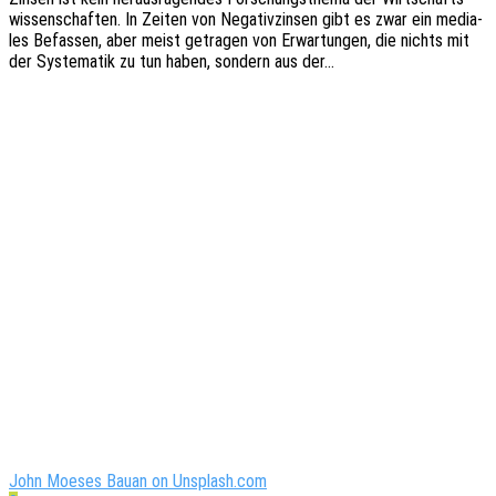
wis­sen­schaf­ten. In Zeiten von Nega­tiv­zin­sen gibt es zwar ein media­
les Befas­sen, aber meist getra­gen von Erwar­tun­gen, die nichts mit
der Syste­ma­tik zu tun haben, sondern aus der…
John Moeses Bauan on Unsplash.com