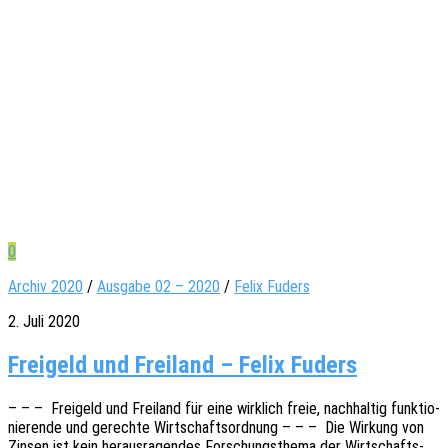
0
Archiv 2020
/
Ausgabe 02 – 2020
/
Felix Fuders
2. Juli 2020
Freigeld und Freiland – Felix Fuders
– – – Frei­geld und Frei­land für eine wirk­lich freie, nach­hal­tig funk­tio­
nie­ren­de und gerech­te Wirt­schafts­ord­nung – – – Die Wirkung von
Zinsen ist kein heraus­ra­gen­des Forschungs­the­ma der Wirt­schafts­