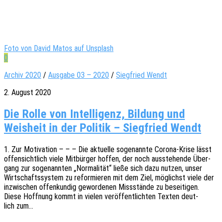
Foto von David Matos auf Unsplash
0
Archiv 2020
/
Ausgabe 03 – 2020
/
Siegfried Wendt
2. August 2020
Die Rolle von Intelligenz, Bildung und
Weisheit in der Politik – Siegfried Wendt
1. Zur Moti­va­ti­on – – – Die aktu­el­le soge­nann­te Corona-Krise lässt
offen­sicht­lich viele Mitbür­ger hoffen, der noch ausste­hen­de Über­
gang zur soge­nann­ten „Norma­li­tät“ ließe sich dazu nutzen, unser
Wirt­schafts­sys­tem zu refor­mie­ren mit dem Ziel, möglichst viele der
inzwi­schen offen­kun­dig gewor­de­nen Miss­stän­de zu besei­ti­gen.
Diese Hoff­nung kommt in vielen veröf­fent­lich­ten Texten deut­
lich zum…