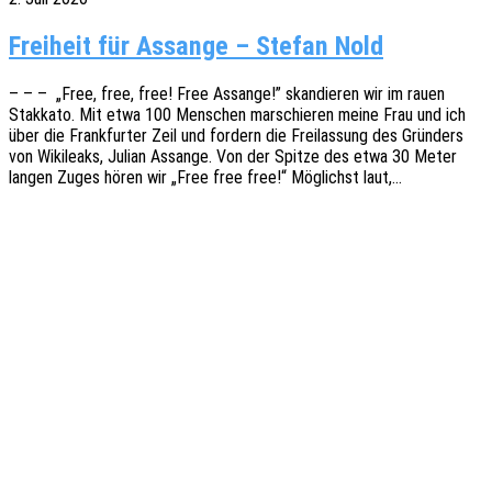
Freiheit für Assange – Stefan Nold
– – – „Free, free, free! Free Assan­ge!” skan­die­ren wir im rauen
Stak­ka­to. Mit etwa 100 Menschen marschie­ren meine Frau und ich
über die Frank­fur­ter Zeil und fordern die Frei­las­sung des Grün­ders
von Wiki­leaks, Julian Assan­ge. Von der Spitze des etwa 30 Meter
langen Zuges hören wir „Free free free!“ Möglichst laut,…