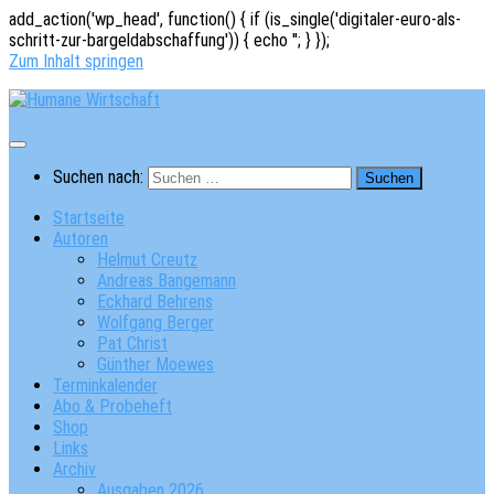
add_action('wp_head', function() { if (is_single('digitaler-euro-als-
schritt-zur-bargeldabschaffung')) { echo '
'; } });
Zum Inhalt springen
Suchen nach:
Startseite
Autoren
Helmut Creutz
Andreas Bangemann
Eckhard Behrens
Wolfgang Berger
Pat Christ
Günther Moewes
Terminkalender
Abo & Probeheft
Shop
Links
Archiv
Ausgaben 2026