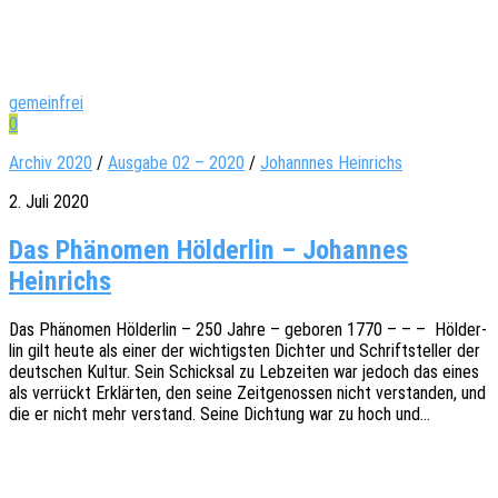
gemeinfrei
0
Archiv 2020
/
Ausgabe 02 – 2020
/
Johannnes Heinrichs
2. Juli 2020
Das Phänomen Hölderlin – Johannes
Heinrichs
Das Phäno­men Hölder­lin – 250 Jahre – gebo­ren 1770 – – – Hölder­
lin gilt heute als einer der wich­tigs­ten Dich­ter und Schrift­stel­ler der
deut­schen Kultur. Sein Schick­sal zu Lebzei­ten war jedoch das eines
als verrückt Erklär­ten, den seine Zeit­ge­nos­sen nicht verstan­den, und
die er nicht mehr verstand. Seine Dich­tung war zu hoch und…