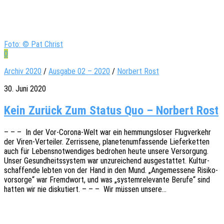
Foto: © Pat Christ
0
Archiv 2020
/
Ausgabe 02 – 2020
/
Norbert Rost
30. Juni 2020
Kein Zurück Zum Status Quo – Norbert Rost
– – – In der Vor-Corona-Welt war ein hemmungs­lo­ser Flug­ver­kehr
der Viren-Vertei­­ler. Zerris­se­ne, plane­ten­um­fas­sen­de Liefer­ket­ten
auch für Lebens­not­wen­di­ges bedro­hen heute unsere Versor­gung.
Unser Gesund­heits­sys­tem war unzu­rei­chend ausge­stat­tet. Kultur­
schaf­fen­de lebten von der Hand in den Mund. „Ange­mes­se­ne Risi­ko­
vor­sor­ge“ war Fremd­wort, und was „system­re­le­van­te Berufe“ sind
hatten wir nie disku­tiert. – – – Wir müssen unsere…