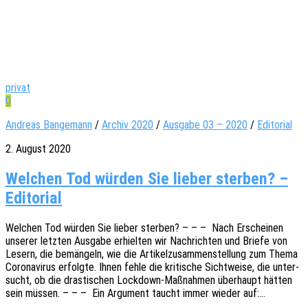
privat
0
Andreas Bangemann
/
Archiv 2020
/
Ausgabe 03 – 2020
/
Editorial
2. August 2020
Welchen Tod würden Sie lieber sterben? –
Editorial
Welchen Tod würden Sie lieber ster­ben? – – – Nach Erschei­nen
unse­rer letz­ten Ausga­be erhiel­ten wir Nach­rich­ten und Briefe von
Lesern, die bemän­geln, wie die Arti­kel­zu­sam­men­stel­lung zum Thema
Coro­na­vi­rus erfolg­te. Ihnen fehle die kriti­sche Sicht­wei­se, die unter­
sucht, ob die dras­ti­schen Lock­­down-Maßnah­­men über­haupt hätten
sein müssen. – – – Ein Argu­ment taucht immer wieder auf:…