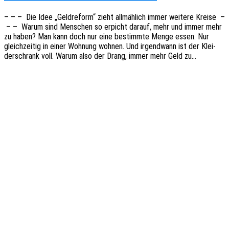
– – – Die Idee „Geld­re­form“ zieht allmäh­lich immer weite­re Kreise –
– – Warum sind Menschen so erpicht darauf, mehr und immer mehr
zu haben? Man kann doch nur eine bestimm­te Menge essen. Nur
gleich­zei­tig in einer Wohnung wohnen. Und irgend­wann ist der Klei­
der­schrank voll. Warum also der Drang, immer mehr Geld zu…