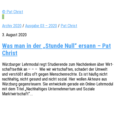
© Pat Christ
0
Archiv 2020
/
Ausgabe 03 – 2020
/
Pat Christ
3. August 2020
Was man in der „Stunde Null“ ersann – Pat
Christ
Würz­bur­ger Lehr­mo­dul regt Studie­ren­de zum Nach­den­ken über Wirt­
schafts­ethik an – – – Wie wir wirt­schaf­ten, scha­det der Umwelt
und verstößt allzu oft gegen Menschen­rech­te. Es ist häufig nicht
nach­hal­tig, nicht gesund und nicht sozial. Hier wollen Akteu­re aus
Würz­burg gegen­steu­ern. Sie entwi­ckeln gerade ein Online-Lehr­­mo­­dul
mit dem Titel „Nach­hal­ti­ges Unter­neh­mer­tum und Sozia­le
Marktwirtschaft“.…