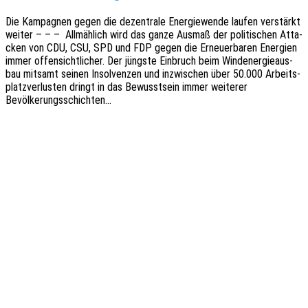
Die Kampa­gnen gegen die dezen­tra­le Ener­gie­wen­de laufen verstärkt
weiter – – – Allmäh­lich wird das ganze Ausmaß der poli­ti­schen Atta­
cken von CDU, CSU, SPD und FDP gegen die Erneu­er­ba­ren Ener­gien
immer offen­sicht­li­cher. Der jüngs­te Einbruch beim Wind­ener­gie­aus­
bau mitsamt seinen Insol­ven­zen und inzwi­schen über 50.000 Arbeits­
platz­ver­lus­ten dringt in das Bewusst­sein immer weite­rer
Bevölkerungsschichten…