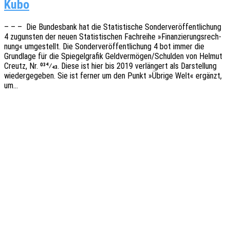
Kubo
– – – Die Bundes­bank hat die Statis­ti­sche Sonder­ver­öf­fent­li­chung
4 zuguns­ten der neuen Statis­ti­schen Fach­rei­he »Finan­zie­rungs­rech­
nung« umge­stellt. Die Sonder­ver­öf­fent­li­chung 4 bot immer die
Grund­la­ge für die Spie­gel­gra­fik Geldvermögen/Schulden von Helmut
Creutz, Nr. 034⁄43. Diese ist hier bis 2019 verlän­gert als Darstel­lung
wieder­ge­ge­ben. Sie ist ferner um den Punkt »Übrige Welt« ergänzt,
um…