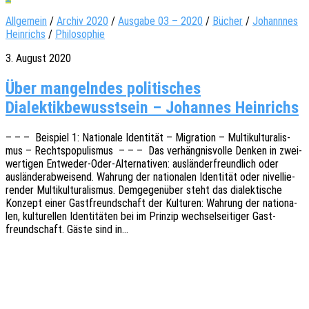
Allgemein
/
Archiv 2020
/
Ausgabe 03 – 2020
/
Bücher
/
Johannnes
Heinrichs
/
Philosophie
3. August 2020
Über mangelndes politisches
Dialektikbewusstsein – Johannes Heinrichs
– – – Beispiel 1: Natio­na­le Iden­ti­tät – Migra­ti­on – Multi­kul­tu­ra­lis­
mus – Rechts­po­pu­lis­mus – – – Das verhäng­nis­vol­le Denken in zwei­
wer­ti­gen Entwe­­der-Oder-Alter­na­­ti­­ven: auslän­der­freund­lich oder
auslän­der­ab­wei­send. Wahrung der natio­na­len Iden­ti­tät oder nivel­lie­
ren­der Multi­kul­tu­ra­lis­mus. Demge­gen­über steht das dialek­ti­sche
Konzept einer Gast­freund­schaft der Kultu­ren: Wahrung der natio­na­
len, kultu­rel­len Iden­ti­tä­ten bei im Prin­zip wech­sel­sei­ti­ger Gast­
freund­schaft. Gäste sind in…