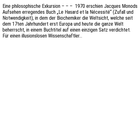
Eine philo­so­phi­sche Exkur­si­on – – – 1970 erschien Jacques Monods
Aufse­hen erre­gen­des Buch „Le Hasard et la Néces­si­té“ (Zufall und
Notwen­dig­keit), in dem der Bioche­mi­ker die Welt­sicht, welche seit
dem 17ten Jahr­hun­dert erst Europa und heute die ganze Welt
beherrscht, in einem Buch­ti­tel auf einen einzi­gen Satz verdich­tet.
Für einen illu­si­ons­lo­sen Wissenschaftler…