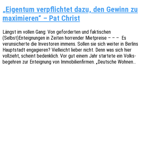
„Eigentum verpflichtet dazu, den Gewinn zu
maximieren“ – Pat Christ
Längst im vollen Gang: Von gefor­der­ten und fakti­schen
(Selbst)Enteignungen in Zeiten horren­der Miet­prei­se – – – Es
verun­si­cher­te die Inves­to­ren immens. Sollen sie sich weiter in Berlins
Haupt­stadt enga­gie­ren? Viel­leicht lieber nicht. Denn was sich hier
voll­zieht, scheint bedenk­lich. Vor gut einem Jahr star­te­te ein Volks­
be­geh­ren zur Enteig­nung von Immo­bi­li­en­fir­men. „Deut­sche Wohnen…