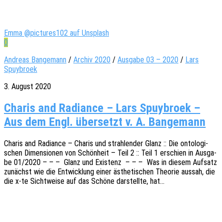
Emma @pictures102 auf Unsplash
0
Andreas Bangemann
/
Archiv 2020
/
Ausgabe 03 – 2020
/
Lars
Spuybroek
3. August 2020
Charis and Radiance – Lars Spuybroek –
Aus dem Engl. übersetzt v. A. Bangemann
Charis and Radi­ance – Charis und strah­len­der Glanz :: Die onto­lo­gi­
schen Dimen­sio­nen von Schön­heit – Teil 2 :: Teil 1 erschien in Ausga­
be 01/2020 – – – Glanz und Exis­tenz – – – Was in diesem Aufsatz
zunächst wie die Entwick­lung einer ästhe­ti­schen Theo­rie aussah, die
die x‑te Sicht­wei­se auf das Schöne darstell­te, hat…