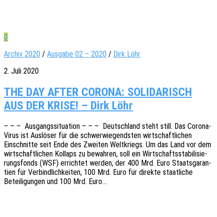
0
Archiv 2020
/
Ausgabe 02 – 2020
/
Dirk Löhr
2. Juli 2020
THE DAY AFTER CORONA: SOLIDARISCH
AUS DER KRISE! – Dirk Löhr
– – – Ausgangs­si­tua­ti­on – – – Deutsch­land steht still. Das Corona-
Virus ist Auslö­ser für die schwer­wie­gends­ten wirt­schaft­li­chen
Einschnit­te seit Ende des Zwei­ten Welt­kriegs. Um das Land vor dem
wirt­schaft­li­chen Kollaps zu bewah­ren, soll ein Wirt­schafts­sta­bi­li­sie­
rungs­fonds (WSF) errich­tet werden, der 400 Mrd. Euro Staats­ga­ran­
tien für Verbind­lich­kei­ten, 100 Mrd. Euro für direk­te staat­li­che
Betei­li­gun­gen und 100 Mrd. Euro…