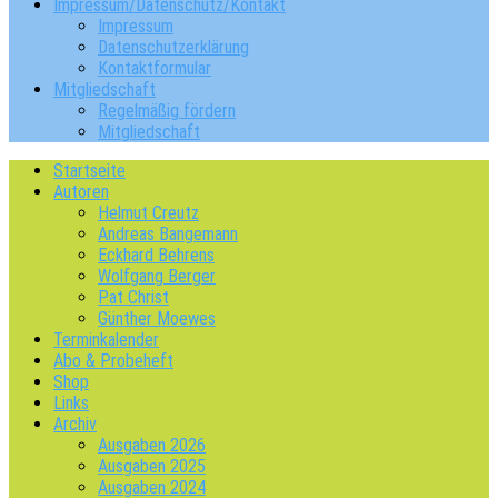
Impressum/Datenschutz/Kontakt
Impressum
Datenschutzerklärung
Kontaktformular
Mitgliedschaft
Regelmäßig fördern
Mitgliedschaft
Startseite
Autoren
Helmut Creutz
Andreas Bangemann
Eckhard Behrens
Wolfgang Berger
Pat Christ
Günther Moewes
Terminkalender
Abo & Probeheft
Shop
Links
Archiv
Ausgaben 2026
Ausgaben 2025
Ausgaben 2024