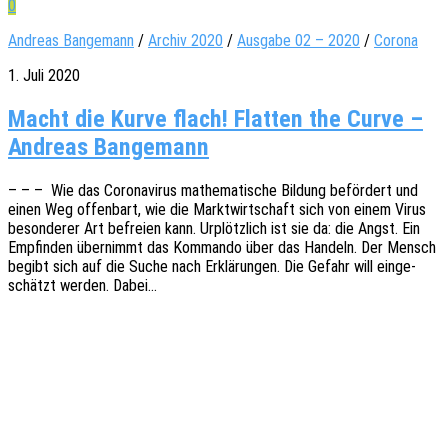
0
Andreas Bangemann
/
Archiv 2020
/
Ausgabe 02 – 2020
/
Corona
1. Juli 2020
Macht die Kurve flach! Flatten the Curve –
Andreas Bangemann
– – – Wie das Coro­na­vi­rus mathe­ma­ti­sche Bildung beför­dert und
einen Weg offen­bart, wie die Markt­wirt­schaft sich von einem Virus
beson­de­rer Art befrei­en kann. Urplötz­lich ist sie da: die Angst. Ein
Empfin­den über­nimmt das Komman­do über das Handeln. Der Mensch
begibt sich auf die Suche nach Erklä­run­gen. Die Gefahr will einge­
schätzt werden. Dabei…