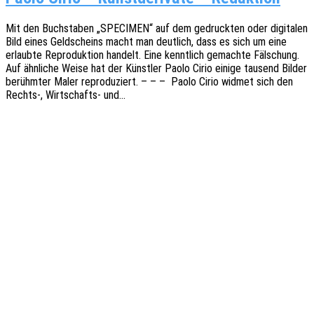
Mit den Buch­sta­ben „SPECIMEN“ auf dem gedruck­ten oder digi­ta­len
Bild eines Geld­scheins macht man deut­lich, dass es sich um eine
erlaub­te Repro­duk­ti­on handelt. Eine kennt­lich gemach­te Fälschung.
Auf ähnli­che Weise hat der Künst­ler Paolo Cirio einige tausend Bilder
berühm­ter Maler repro­du­ziert. – – – Paolo Cirio widmet sich den
Rechts‑, Wirt­­schafts- und…