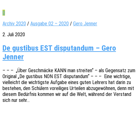
0
Archiv 2020
/
Ausgabe 02 – 2020
/
Gero Jenner
2. Juli 2020
De gustibus EST disputandum – Gero
Jenner
– – – „Über Geschmä­cke KANN man strei­ten“ – als Gegen­satz zum
Origi­nal „De gusti­bus NON EST dispu­t­an­dum“ – – – Eine wich­ti­ge,
viel­leicht die wich­tigs­te Aufga­be eines guten Lehrers hat darin zu
bestehen, den Schü­lern vorei­li­ges Urtei­len abzu­ge­wöh­nen, denn mit
diesem Bedürf­nis kommen wir auf die Welt, während der Verstand
sich nur sehr…