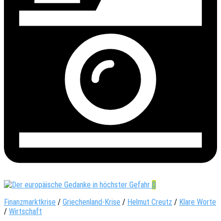
0
Finanzmarktkrise
/
Griechenland-Krise
/
Helmut Creutz
/
Klare Worte
/
Wirtschaft