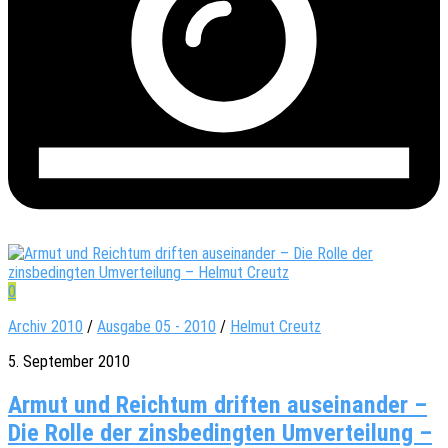
0
Archiv 2010
/
Ausgabe 05 - 2010
/
Helmut Creutz
5. September 2010
Armut und Reichtum driften auseinander –
Die Rolle der zinsbedingten Umverteilung –