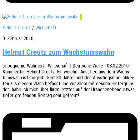
1
Helmut Creutz
/
Wirtschaft
9. Februar 2010
Helmut Creutz zum Wachstumswahn
Unbe­que­me Wahr­heit | Wirt­schaft | Deut­sche Welle | 08.02.2010.
Kommen­tar Helmut Creutz: Ein weicher Ausstieg aus dem Wachs­
tums­wahn ist möglich! Seit 30 Jahren mit den Ausstiegs­mög­lich­kei­
ten aus diesem Wahn befasst und vor allem mit dessen Hinter­grün­
den, habe ich mich über Ihren letz­ten auf der Ursa­chen­ebe­ne etwas
tiefer grei­fen­den Beitrag sehr gefreut!…