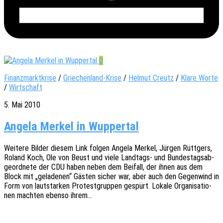
0
Finanzmarktkrise
/
Griechenland-Krise
/
Helmut Creutz
/
Klare Worte
/
Wirtschaft
5. Mai 2010
Angela Merkel in Wuppertal
Weite­re Bilder diesem Link folgen Angela Merkel, Jürgen Rütt­gers,
Roland Koch, Ole von Beust und viele Land­­tags- und Bundes­tags­ab­
ge­ord­ne­te der CDU haben neben dem Beifall, der ihnen aus dem
Block mit „gela­de­nen“ Gästen sicher war, aber auch den Gegen­wind in
Form von laut­star­ken Protest­grup­pen gespürt. Lokale Orga­ni­sa­tio­
nen mach­ten ebenso ihrem…