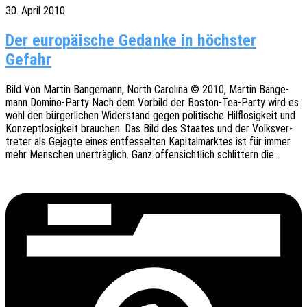
30. April 2010
Der europäische Gedanke in höchster
Gefahr
Bild Von Martin Bange­mann, North Caro­li­na © 2010, Martin Bange­
mann Domino-Party Nach dem Vorbild der Boston-Tea-Party wird es
wohl den bürger­li­chen Wider­stand gegen poli­ti­sche Hilf­lo­sig­keit und
Konzept­lo­sig­keit brau­chen. Das Bild des Staa­tes und der Volks­ver­
tre­ter als Gejag­te eines entfes­sel­ten Kapi­tal­mark­tes ist für immer
mehr Menschen uner­träg­lich. Ganz offen­sicht­lich schlit­tern die…