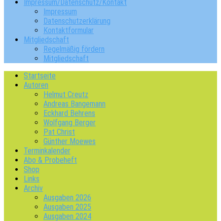
Impressum/Datenschutz/Kontakt
Impressum
Datenschutzerklärung
Kontaktformular
Mitgliedschaft
Regelmäßig fördern
Mitgliedschaft
Startseite
Autoren
Helmut Creutz
Andreas Bangemann
Eckhard Behrens
Wolfgang Berger
Pat Christ
Günther Moewes
Terminkalender
Abo & Probeheft
Shop
Links
Archiv
Ausgaben 2026
Ausgaben 2025
Ausgaben 2024