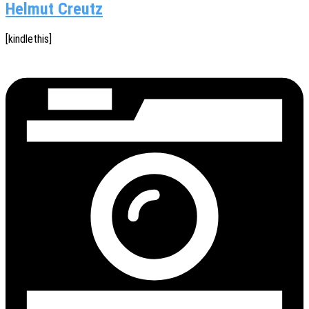
Helmut Creutz
[kindle­this]