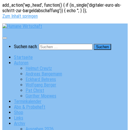
add_action('wp_head', function() { if (is_single('digitaler-euro-als-
schritt-zur-bargeldabschaffung')) { echo '
'; } });
Zum Inhalt springen
Suchen nach:
Startseite
Autoren
Helmut Creutz
Andreas Bangemann
Eckhard Behrens
Wolfgang Berger
Pat Christ
Günther Moewes
Terminkalender
Abo & Probeheft
Shop
Links
Archiv
Ausgaben 2026