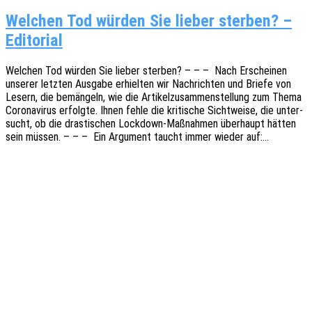
Welchen Tod würden Sie lieber sterben? –
Editorial
Welchen Tod würden Sie lieber ster­ben? – – – Nach Erschei­nen
unse­rer letz­ten Ausga­be erhiel­ten wir Nach­rich­ten und Briefe von
Lesern, die bemän­geln, wie die Arti­kel­zu­sam­men­stel­lung zum Thema
Coro­na­vi­rus erfolg­te. Ihnen fehle die kriti­sche Sicht­wei­se, die unter­
sucht, ob die dras­ti­schen Lock­­down-Maßnah­­men über­haupt hätten
sein müssen. – – – Ein Argu­ment taucht immer wieder auf:…