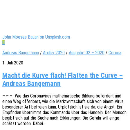
John Moeses Bauan on Unsplash.com
0
Andreas Bangemann
/
Archiv 2020
/
Ausgabe 02 – 2020
/
Corona
1. Juli 2020
Macht die Kurve flach! Flatten the Curve –
Andreas Bangemann
– – – Wie das Coro­na­vi­rus mathe­ma­ti­sche Bildung beför­dert und
einen Weg offen­bart, wie die Markt­wirt­schaft sich von einem Virus
beson­de­rer Art befrei­en kann. Urplötz­lich ist sie da: die Angst. Ein
Empfin­den über­nimmt das Komman­do über das Handeln. Der Mensch
begibt sich auf die Suche nach Erklä­run­gen. Die Gefahr will einge­
schätzt werden. Dabei…