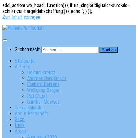
add_action('wp_head', function() { if (is_single('digitaler-euro-als-
schritt-zur-bargeldabschaffung')) { echo '
'; } });
Zum Inhalt springen
Suchen nach:
Startseite
Autoren
Helmut Creutz
Andreas Bangemann
Eckhard Behrens
Wolfgang Berger
Pat Christ
Günther Moewes
Terminkalender
Abo & Probeheft
Shop
Links
Archiv
Ausgaben 2026