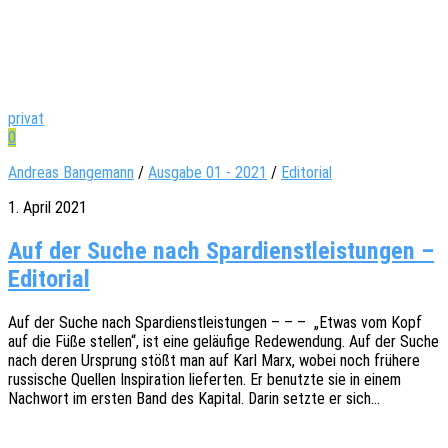
privat
0
Andreas Bangemann
/
Ausgabe 01 - 2021
/
Editorial
1. April 2021
Auf der Suche nach Spardienstleistungen –
Editorial
Auf der Suche nach Spar­dienst­leis­tun­gen – – – „Etwas vom Kopf
auf die Füße stel­len“, ist eine geläu­fi­ge Rede­wen­dung. Auf der Suche
nach deren Ursprung stößt man auf Karl Marx, wobei noch frühe­re
russi­sche Quel­len Inspi­ra­ti­on liefer­ten. Er benutz­te sie in einem
Nach­wort im ersten Band des Kapi­tal. Darin setzte er sich…