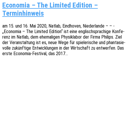
Economia – The Limited Edition –
Terminhinweis
am 15. und 16. Mai 2020, Natlab, Eind­ho­ven, Nieder­lan­de – – -
„Econo­mia – The Limi­t­ed Editi­on“ ist eine englisch­spra­chi­ge Konfe­
renz im Natlab, dem ehema­li­gen Physik­la­bor der Firma Phil­ips. Ziel
der Veran­stal­tung ist es, neue Wege für spie­le­ri­sche und phan­ta­sie­
vol­le zukünf­ti­ge Entwick­lun­gen in der Wirt­schaft zu entwer­fen. Das
erste Econo­­­mia-Festi­­val, das 2017…