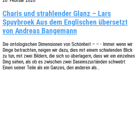
20. Februar 2020
Charis und strahlender Glanz – Lars
Spuybroek Aus dem Englischen übersetzt
von Andreas Bangemann
Die onto­lo­gi­schen Dimen­sio­nen von Schön­heit – – - Immer wenn wir
Dinge betrach­ten, neigen wir dazu, dies mit einem schie­len­den Blick
zu tun, mit zwei Bildern, die sich so über­la­gern, dass wir ein einzel­nes
Ding sehen, als ob es zwischen zwei Daseins­zu­stän­den schwebt:
Einen seiner Teile als ein Ganzes, den ande­ren als…