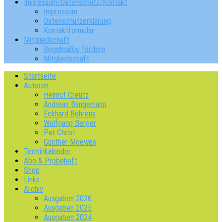
Impressum/Datenschutz/Kontakt
Impressum
Datenschutzerklärung
Kontaktformular
Mitgliedschaft
Regelmäßig fördern
Mitgliedschaft
Startseite
Autoren
Helmut Creutz
Andreas Bangemann
Eckhard Behrens
Wolfgang Berger
Pat Christ
Günther Moewes
Terminkalender
Abo & Probeheft
Shop
Links
Archiv
Ausgaben 2026
Ausgaben 2025
Ausgaben 2024