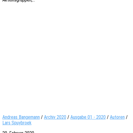
Andreas Bangemann
/
Archiv 2020
/
Ausgabe 01 - 2020
/
Autoren
/
Lars Spuybroek