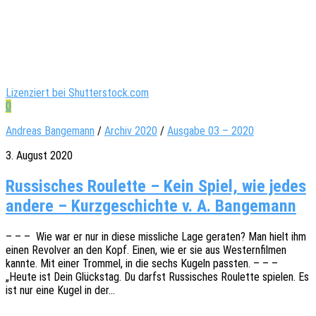
Lizenziert bei Shutterstock.com
0
Andreas Bangemann
/
Archiv 2020
/
Ausgabe 03 – 2020
3. August 2020
Russisches Roulette – Kein Spiel, wie jedes
andere – Kurzgeschichte v. A. Bangemann
– – – Wie war er nur in diese miss­li­che Lage gera­ten? Man hielt ihm
einen Revol­ver an den Kopf. Einen, wie er sie aus Western­fil­men
kannte. Mit einer Trom­mel, in die sechs Kugeln pass­ten. – – –
„Heute ist Dein Glücks­tag. Du darfst Russi­sches Roulette spie­len. Es
ist nur eine Kugel in der…