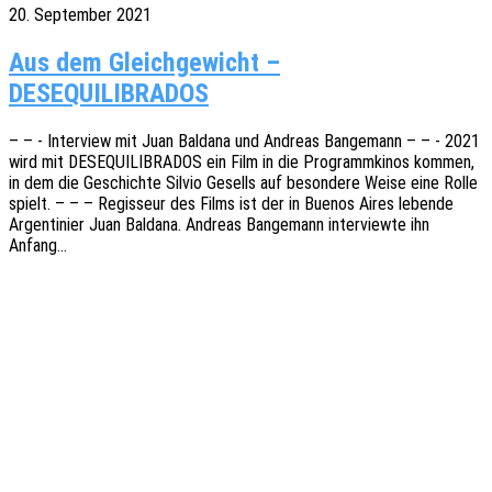
20. September 2021
Aus dem Gleichgewicht –
DESEQUILIBRADOS
– – - Inter­view mit Juan Bald­a­na und Andre­as Bange­mann – – - 2021
wird mit DESEQUILIBRADOS ein Film in die Programm­ki­nos kommen,
in dem die Geschich­te Silvio Gesells auf beson­de­re Weise eine Rolle
spielt. – – – Regis­seur des Films ist der in Buenos Aires leben­de
Argen­ti­ni­er Juan Bald­a­na. Andre­as Bange­mann inter­view­te ihn
Anfang…