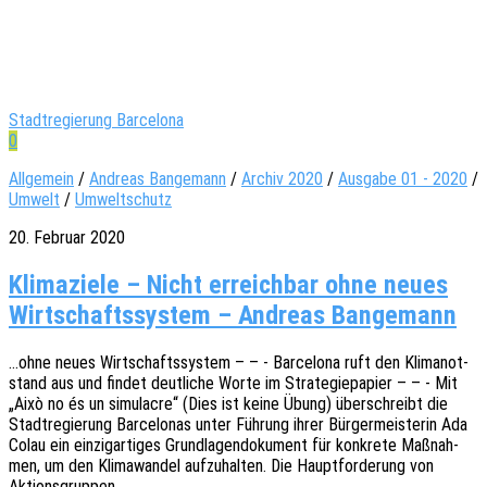
Stadtregierung Barcelona
0
Allgemein
/
Andreas Bangemann
/
Archiv 2020
/
Ausgabe 01 - 2020
/
Umwelt
/
Umweltschutz
20. Februar 2020
Klimaziele – Nicht erreichbar ohne neues
Wirtschaftssystem – Andreas Bangemann
…ohne neues Wirt­schafts­sys­tem – – - Barce­lo­na ruft den Klima­not­
stand aus und findet deut­li­che Worte im Stra­te­gie­pa­pier – – - Mit
„Això no és un simu­lacre“ (Dies ist keine Übung) über­schreibt die
Stadt­re­gie­rung Barce­lo­nas unter Führung ihrer Bürger­meis­te­rin Ada
Colau ein einzig­ar­ti­ges Grund­la­gen­do­ku­ment für konkre­te Maßnah­
men, um den Klima­wan­del aufzu­hal­ten. Die Haupt­for­de­rung von
Aktionsgruppen,…