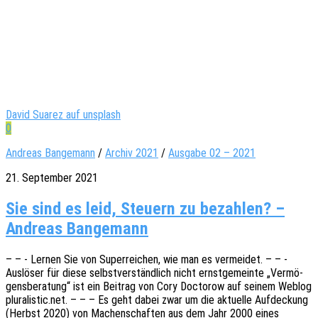
David Suarez auf unsplash
0
Andreas Bangemann
/
Archiv 2021
/
Ausgabe 02 – 2021
21. September 2021
Sie sind es leid, Steuern zu bezahlen? –
Andreas Bangemann
– – - Lernen Sie von Super­rei­chen, wie man es vermei­det. – – -
Auslö­ser für diese selbst­ver­ständ­lich nicht ernst­ge­mein­te „Vermö­
gens­be­ra­tung“ ist ein Beitrag von Cory Docto­row auf seinem Weblog
pluralistic.net. – – – Es geht dabei zwar um die aktu­el­le Aufde­ckung
(Herbst 2020) von Machen­schaf­ten aus dem Jahr 2000 eines