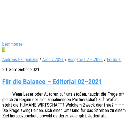
bestmoose
0
Andreas Bangemann
/
Archiv 2021
/
Ausgabe 02 – 2021
/
Editorial
20. September 2021
Für die Balance – Editorial 02–2021
– – - Wenn Leser oder Autoren auf uns stoßen, taucht die Frage oft
gleich zu Beginn der sich anbah­nen­den Part­ner­schaft auf: Wofür
steht die HUMANE WIRTSCHAFT? Welchem Zweck dient sie? – – –
Die Frage zwingt einen, sich einen Umstand für das Stre­ben zu einem
Ziel heraus­zu­pi­cken, obwohl es derer viele gibt. Jedenfalls…