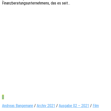
Finanz­be­ra­tungs­un­ter­neh­mens, das es seit…
0
Andreas Bangemann
/
Archiv 2021
/
Ausgabe 02 – 2021
/
Film