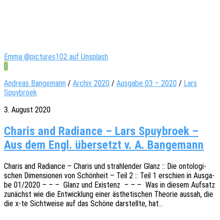
Emma @pictures102 auf Unsplash
0
Andreas Bangemann
/
Archiv 2020
/
Ausgabe 03 – 2020
/
Lars
Spuybroek
3. August 2020
Charis and Radiance – Lars Spuybroek –
Aus dem Engl. übersetzt v. A. Bangemann
Charis and Radi­ance – Charis und strah­len­der Glanz :: Die onto­lo­gi­
schen Dimen­sio­nen von Schön­heit – Teil 2 :: Teil 1 erschien in Ausga­
be 01/2020 – – – Glanz und Exis­tenz – – – Was in diesem Aufsatz
zunächst wie die Entwick­lung einer ästhe­ti­schen Theo­rie aussah, die
die x‑te Sicht­wei­se auf das Schöne darstell­te, hat…