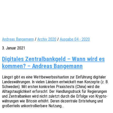
Andreas Bangemann
/
Archiv 2020
/
Ausgabe 04 - 2020
3. Januar 2021
Digitales Zentralbankgeld – Wann wird es
kommen? – Andreas Bangemann
Längst gibt es eine Wett­be­werbs­si­tua­ti­on zur Einfüh­rung digi­ta­ler
Landes­wäh­run­gen. In vielen Ländern entwi­ckelt man Konzep­te (z. B.
Schwe­den). Mit ersten konkre­ten Praxis­tests (China) wird die
Alltags­taug­lich­keit erforscht. Der Hand­lungs­druck für Regie­run­gen
und Zentral­ban­ken wird nicht zuletzt durch die Erfol­ge von Kryp­to­
wäh­run­gen wie Bitco­in erhöht. Deren dezen­tra­le Entste­hung und
großen­teils unkon­trol­lier­ba­re Nutzung…