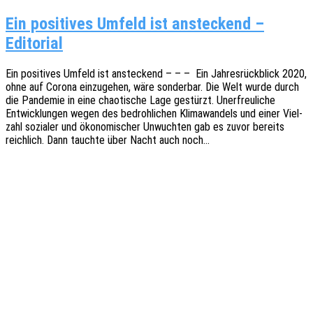
Ein positives Umfeld ist ansteckend –
Editorial
Ein posi­ti­ves Umfeld ist anste­ckend – – – Ein Jahres­rück­blick 2020,
ohne auf Corona einzu­ge­hen, wäre sonder­bar. Die Welt wurde durch
die Pande­mie in eine chao­ti­sche Lage gestürzt. Uner­freu­li­che
Entwick­lun­gen wegen des bedroh­li­chen Klima­wan­dels und einer Viel­
zahl sozia­ler und ökono­mi­scher Unwuch­ten gab es zuvor bereits
reich­lich. Dann tauch­te über Nacht auch noch…