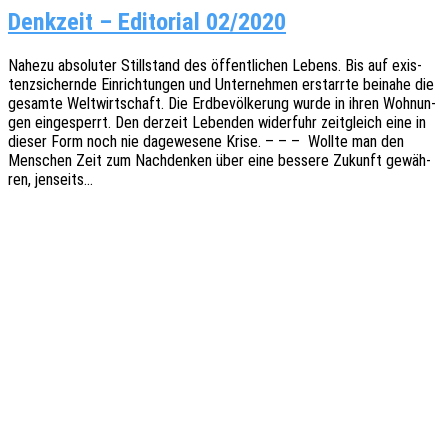
Denkzeit – Editorial 02/2020
Nahezu abso­lu­ter Still­stand des öffent­li­chen Lebens. Bis auf exis­
tenz­si­chern­de Einrich­tun­gen und Unter­neh­men erstarr­te beina­he die
gesam­te Welt­wirt­schaft. Die Erdbe­völ­ke­rung wurde in ihren Wohnun­
gen einge­sperrt. Den derzeit Leben­den wider­fuhr zeit­gleich eine in
dieser Form noch nie dage­we­se­ne Krise. – – – Wollte man den
Menschen Zeit zum Nach­den­ken über eine besse­re Zukunft gewäh­
ren, jenseits…