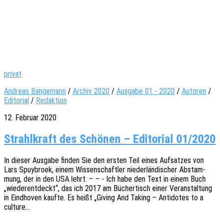
privat
Andreas Bangemann
/
Archiv 2020
/
Ausgabe 01 - 2020
/
Autoren
/
Editorial
/
Redaktion
12. Februar 2020
Strahlkraft des Schönen – Editorial 01/2020
In dieser Ausga­be finden Sie den ersten Teil eines Aufsat­zes von
Lars Spuy­br­oek, einem Wissen­schaft­ler nieder­län­di­scher Abstam­
mung, der in den USA lehrt. – – - Ich habe den Text in einem Buch
„wieder­ent­deckt“, das ich 2017 am Bücher­tisch einer Veran­stal­tung
in Eind­ho­ven kaufte. Es heißt „Giving And Taking – Anti­do­tes to a
culture…