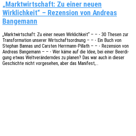
„Marktwirtschaft: Zu einer neuen
Wirklichkeit“ – Rezension von Andreas
Bangemann
„Markt­wirt­schaft: Zu einer neuen Wirk­lich­keit“ – – - 30 Thesen zur
Trans­for­ma­ti­on unse­rer Wirt­schafts­ord­nung – – - Ein Buch von
Stephan Bannas und Cars­ten Herr­mann-Pillath – – - Rezen­si­on von
Andre­as Bange­mann – – - Wer käme auf die Idee, bei einer Beer­di­
gung etwas Welt­ver­än­dern­des zu planen? Das war auch in dieser
Geschich­te nicht vorge­se­hen, aber das Manifest,…