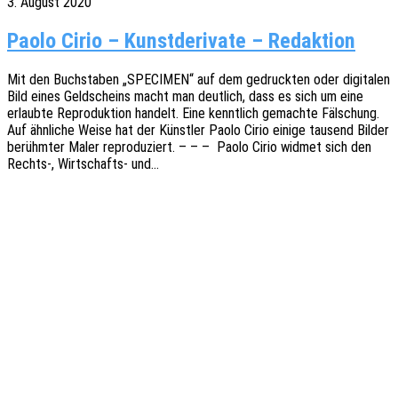
3. August 2020
Paolo Cirio – Kunstderivate – Redaktion
Mit den Buch­sta­ben „SPECIMEN“ auf dem gedruck­ten oder digi­ta­len
Bild eines Geld­scheins macht man deut­lich, dass es sich um eine
erlaub­te Repro­duk­ti­on handelt. Eine kennt­lich gemach­te Fälschung.
Auf ähnli­che Weise hat der Künst­ler Paolo Cirio einige tausend Bilder
berühm­ter Maler repro­du­ziert. – – – Paolo Cirio widmet sich den
Rechts‑, Wirt­­schafts- und…