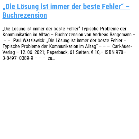
„Die Lösung ist immer der beste Fehler“ –
Buchrezension
„Die Lösung ist immer der beste Fehler“ Typi­sche Proble­me der
Kommu­ni­ka­ti­on im Alltag – Buch­re­zen­si­on von Andre­as Bange­mann –
– – Paul Watz­la­wick: „Die Lösung ist immer der beste Fehler –
Typi­sche Proble­me der Kommu­ni­ka­ti­on im Alltag“ – – – Carl-Auer-
Verlag – 12. 06. 2021; Paper­back; 61 Seiten; € 10,– ISBN 978–
3‑8497–0389‑9 – – – zu…