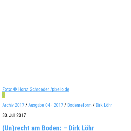
Foto: © Horst Schroeder /pixelio.de
0
Archiv 2017
/
Ausgabe 04 - 2017
/
Bodenreform
/
Dirk Löhr
30. Juli 2017
(Un)recht am Boden: – Dirk Löhr