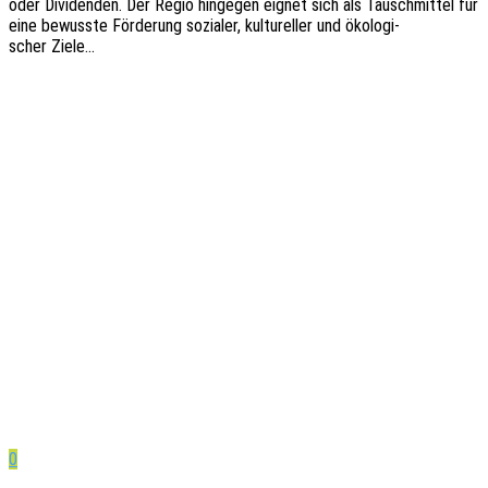
oder Divi­den­den. Der Regio hinge­gen eignet sich als Tausch­mit­tel für
eine bewuss­te Förde­rung sozia­ler, kultu­rel­ler und ökolo­gi­
scher Ziele…
0