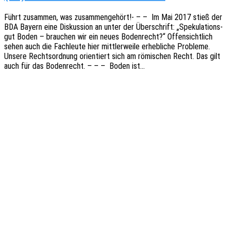
Führt zusam­men, was zusam­men­ge­hört!- – – Im Mai 2017 stieß der
BDA Bayern eine Diskus­si­on an unter der Über­schrift: „Speku­la­ti­ons­
gut Boden – brau­chen wir ein neues Boden­recht?“ Offen­sicht­lich
sehen auch die Fach­leu­te hier mitt­ler­wei­le erheb­li­che Proble­me.
Unsere Rechts­ord­nung orien­tiert sich am römi­schen Recht. Das gilt
auch für das Boden­recht. – – – Boden ist…