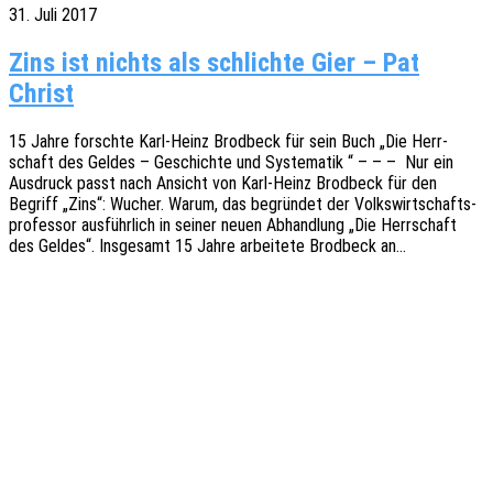
31. Juli 2017
Zins ist nichts als schlichte Gier – Pat
Christ
15 Jahre forsch­te Karl-Heinz Brod­beck für sein Buch „Die Herr­
schaft des Geldes – Geschich­te und Syste­ma­tik “ – – – Nur ein
Ausdruck passt nach Ansicht von Karl-Heinz Brod­beck für den
Begriff „Zins“: Wucher. Warum, das begrün­det der Volks­wirt­schafts­
pro­fes­sor ausführ­lich in seiner neuen Abhand­lung „Die Herr­schaft
des Geldes“. Insge­samt 15 Jahre arbei­te­te Brod­beck an…