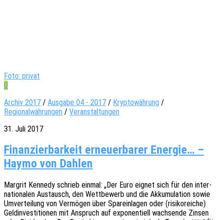
Foto: privat
0
Archiv 2017
/
Ausgabe 04 - 2017
/
Kryptowährung
/
Regionalwährungen
/
Veranstaltungen
31. Juli 2017
Finanzierbarkeit erneuerbarer Energie… –
Haymo von Dahlen
Margrit Kenne­dy schrieb einmal: „Der Euro eignet sich für den inter­
na­tio­na­len Austausch, den Wett­be­werb und die Akku­mu­la­ti­on sowie
Umver­tei­lung von Vermö­gen über Spar­ein­la­gen oder (risi­ko­rei­che)
Geld­in­ves­ti­tio­nen mit Anspruch auf expo­nen­ti­ell wach­sen­de Zinsen