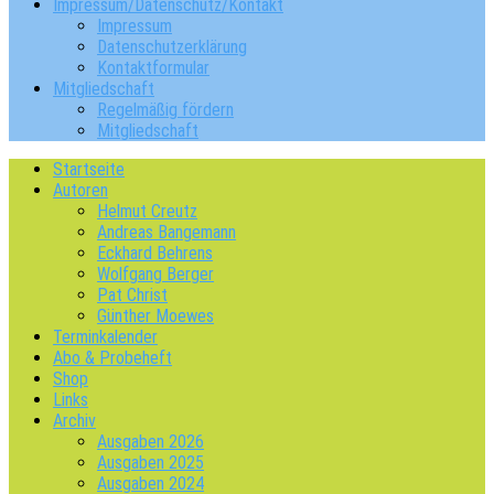
Impressum/Datenschutz/Kontakt
Impressum
Datenschutzerklärung
Kontaktformular
Mitgliedschaft
Regelmäßig fördern
Mitgliedschaft
Startseite
Autoren
Helmut Creutz
Andreas Bangemann
Eckhard Behrens
Wolfgang Berger
Pat Christ
Günther Moewes
Terminkalender
Abo & Probeheft
Shop
Links
Archiv
Ausgaben 2026
Ausgaben 2025
Ausgaben 2024