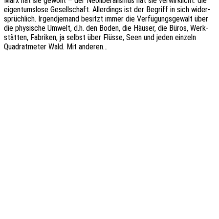
Marx hat sie gewollt – der Neoli­be­ra­lis­mus hat sie verwirk­licht: die
eigen­tums­lo­se Gesell­schaft. Aller­dings ist der Begriff in sich wider­
sprüch­lich. Irgend­je­mand besitzt immer die Verfü­gungs­ge­walt über
die physi­sche Umwelt, d.h. den Boden, die Häuser, die Büros, Werk­
stät­ten, Fabri­ken, ja selbst über Flüsse, Seen und jeden einzeln
Quadrat­me­ter Wald. Mit anderen…