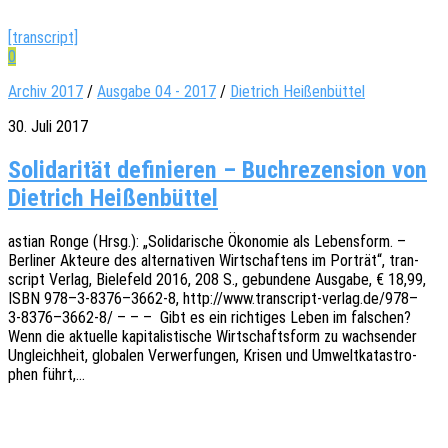
[transcript]
0
Archiv 2017
/
Ausgabe 04 - 2017
/
Dietrich Heißenbüttel
30. Juli 2017
Solidarität definieren – Buchrezension von
Dietrich Heißenbüttel
astian Ronge (Hrsg.): „Soli­da­ri­sche Ökono­mie als Lebens­form. –
Berli­ner Akteu­re des alter­na­ti­ven Wirt­schaf­tens im Porträt“, tran­
script Verlag, Biele­feld 2016, 208 S., gebun­de­ne Ausga­be, € 18,99,
ISBN 978–3‑8376–3662‑8, http://www.transcript-verlag.de/978–
3‑8376–3662‑8/ – – – Gibt es ein rich­ti­ges Leben im falschen?
Wenn die aktu­el­le kapi­ta­lis­ti­sche Wirt­schafts­form zu wach­sen­der
Ungleich­heit, globa­len Verwer­fun­gen, Krisen und Umwelt­ka­ta­stro­
phen führt,…