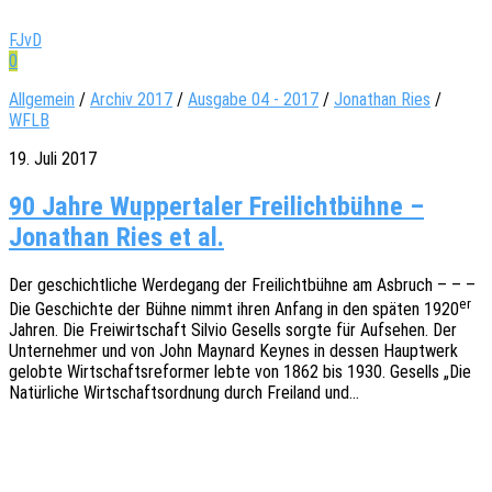
FJvD
0
Allgemein
/
Archiv 2017
/
Ausgabe 04 - 2017
/
Jonathan Ries
/
WFLB
19. Juli 2017
90 Jahre Wuppertaler Freilichtbühne –
Jonathan Ries et al.
Der geschicht­li­che Werde­gang der Frei­licht­büh­ne am Asbruch – – –
er
Die Geschich­te der Bühne nimmt ihren Anfang in den späten 1920
Jahren. Die Frei­wirt­schaft Silvio Gesells sorgte für Aufse­hen. Der
Unter­neh­mer und von John Maynard Keynes in dessen Haupt­werk
gelob­te Wirt­schafts­re­for­mer lebte von 1862 bis 1930. Gesells „Die
Natür­li­che Wirt­schafts­ord­nung durch Frei­land und…