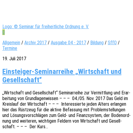
Logo: © Seminar für freiheitliche Ordnung e. V.
0
Allgemein
/
Archiv 2017
/
Ausgabe 04 - 2017
/
Bildung
/
SffO
/
Termine
19. Juli 2017
Einsteiger-Seminarreihe „Wirtschaft und
Gesellschaft“
„Wirt­schaft und Gesell­schaft“ Semi­nar­rei­he zur Vermitt­lung und Erar­
bei­tung von Grund­la­gen­wis­sen – – – 04./05. Nov. 2017 Das Geld im
Kreis­lauf der Wirt­schaft – – – Inter­es­sier­te jeden Alters erlan­gen
hier das Rüst­zeug für die aktive Befas­sung mit Problem­stel­lun­gen
und Lösungs­vor­schlä­gen zum Geld- und Finanz­sys­tem, der Boden­ord­
nung und weite­ren, wich­ti­gen Feldern von Wirt­schaft und Gesell­
schaft. – – – Der Kurs…