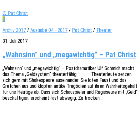
© Pat Christ
0
Archiv 2017
/
Ausgabe 04 - 2017
/
Pat Christ
/
Theater
31. Juli 2017
„Wahnsinn“ und „megawichtig“ – Pat Christ
„Wahn­sinn“ und „mega­wich­tig“ – Post­dra­ma­ti­ker Ulf Schmidt macht
das Thema „Geld­sys­tem“ thea­ter­fä­hig – – – Thea­ter­leu­te setzen
sich gern mit Shake­speare ausein­an­der. Sie loten Faust und das
Gret­chen aus und klop­fen antike Tragö­di­en auf ihren Wahr­heits­ge­halt
für uns Heuti­ge ab. Dass sich Schau­spie­ler und Regis­seu­re mit „Geld“
beschäf­ti­gen, erscheint fast abwe­gig. Zu trocken…