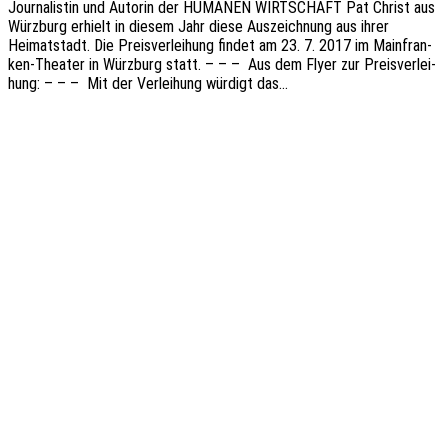
Jour­na­lis­tin und Autorin der HUMANEN WIRTSCHAFT Pat Christ aus
Würz­burg erhielt in diesem Jahr diese Auszeich­nung aus ihrer
Heimat­stadt. Die Preis­ver­lei­hung findet am 23. 7. 2017 im Main­fran­
ken-Thea­­ter in Würz­burg statt. – – – Aus dem Flyer zur Preis­ver­lei­
hung: – – – Mit der Verlei­hung würdigt das…