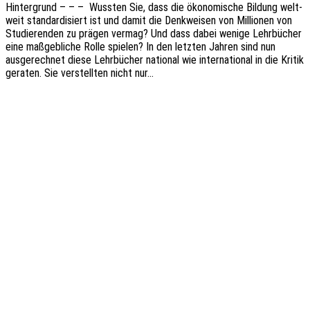
Hinter­grund – – – Wuss­ten Sie, dass die ökono­mi­sche Bildung welt­
weit stan­dar­di­siert ist und damit die Denk­wei­sen von Millio­nen von
Studie­ren­den zu prägen vermag? Und dass dabei wenige Lehr­bü­cher
eine maßgeb­li­che Rolle spie­len? In den letz­ten Jahren sind nun
ausge­rech­net diese Lehr­bü­cher natio­nal wie inter­na­tio­nal in die Kritik
gera­ten. Sie verstell­ten nicht nur…