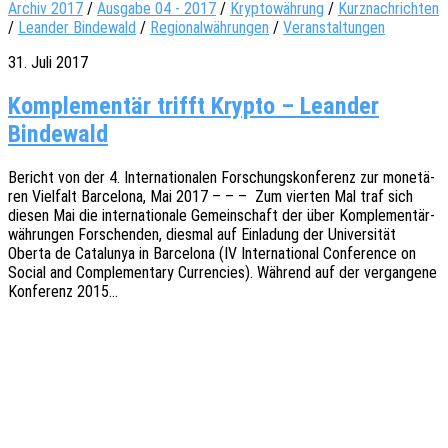
Archiv 2017
/
Ausgabe 04 - 2017
/
Kryptowährung
/
Kurznachrichten
/
Leander Bindewald
/
Regionalwährungen
/
Veranstaltungen
31. Juli 2017
Komplementär trifft Krypto – Leander
Bindewald
Bericht von der 4. Inter­na­tio­na­len Forschungs­kon­fe­renz zur mone­tä­
ren Viel­falt Barce­lo­na, Mai 2017 – – – Zum vier­ten Mal traf sich
diesen Mai die inter­na­tio­na­le Gemein­schaft der über Komple­men­tär­
wäh­run­gen Forschen­den, dies­mal auf Einla­dung der Univer­si­tät
Oberta de Cata­lu­nya in Barce­lo­na (IV Inter­na­tio­nal Confe­rence on
Social and Comple­men­ta­ry Curren­ci­es). Während auf der vergan­ge­ne
Konfe­renz 2015…