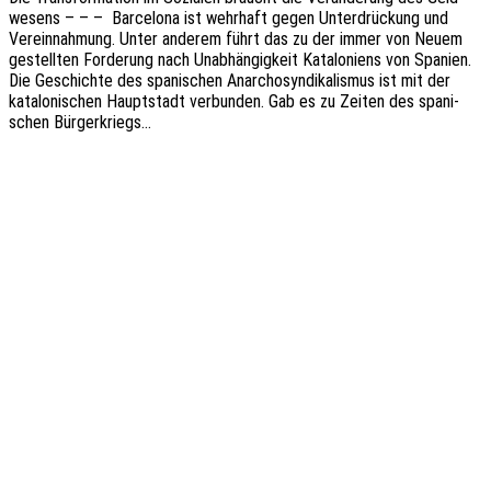
we­sens – – – Barce­lo­na ist wehr­haft gegen Unter­drü­ckung und
Verein­nah­mung. Unter ande­rem führt das zu der immer von Neuem
gestell­ten Forde­rung nach Unab­hän­gig­keit Kata­lo­ni­ens von Spani­en.
Die Geschich­te des spani­schen Anar­cho­syn­di­ka­lis­mus ist mit der
kata­lo­ni­schen Haupt­stadt verbun­den. Gab es zu Zeiten des spani­
schen Bürgerkriegs…