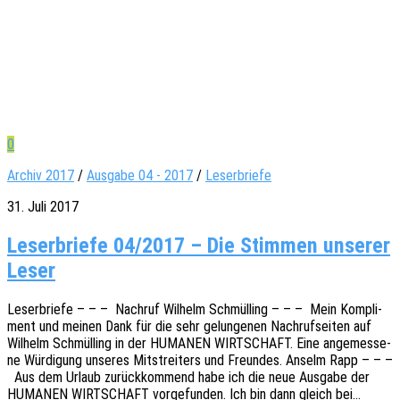
0
Archiv 2017
/
Ausgabe 04 - 2017
/
Leserbriefe
31. Juli 2017
Leserbriefe 04/2017 – Die Stimmen unserer
Leser
Leser­brie­fe – – – Nach­ruf Wilhelm Schmül­l­ing – – – Mein Kompli­
ment und meinen Dank für die sehr gelun­ge­nen Nach­ruf­sei­ten auf
Wilhelm Schmül­l­ing in der HUMANEN WIRTSCHAFT. Eine ange­mes­se­
ne Würdi­gung unse­res Mitstrei­ters und Freun­des. Anselm Rapp – – –
Aus dem Urlaub zurück­kom­mend habe ich die neue Ausga­be der
HUMANEN WIRTSCHAFT vorge­fun­den. Ich bin dann gleich bei…