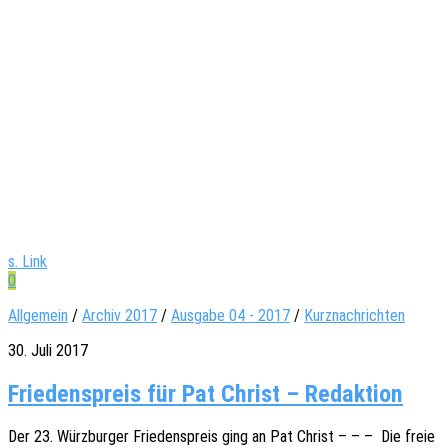
s. Link
0
Allgemein
/
Archiv 2017
/
Ausgabe 04 - 2017
/
Kurznachrichten
30. Juli 2017
Friedenspreis für Pat Christ – Redaktion
Der 23. Würz­bur­ger Frie­dens­preis ging an Pat Christ – – – Die freie