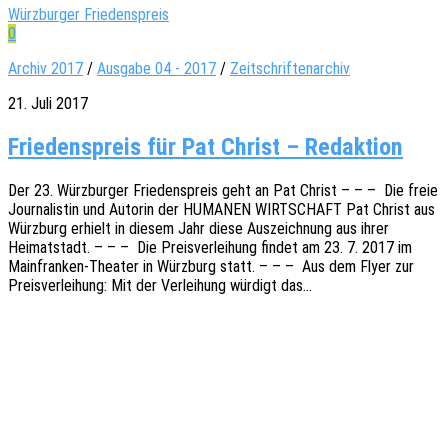
Würzburger Friedenspreis
0
Archiv 2017
/
Ausgabe 04 - 2017
/
Zeitschriftenarchiv
21. Juli 2017
Friedenspreis für Pat Christ – Redaktion
Der 23. Würz­bur­ger Frie­dens­preis geht an Pat Christ – – – Die freie
Jour­na­lis­tin und Autorin der HUMANEN WIRTSCHAFT Pat Christ aus
Würz­burg erhielt in diesem Jahr diese Auszeich­nung aus ihrer
Heimat­stadt. – – – Die Preis­ver­lei­hung findet am 23. 7. 2017 im
Main­fran­ken-Thea­­ter in Würz­burg statt. – – – Aus dem Flyer zur
Preis­ver­lei­hung: Mit der Verlei­hung würdigt das…