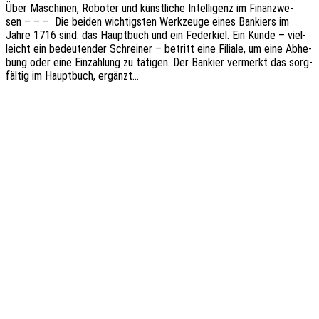
Über Maschi­nen, Robo­ter und künst­li­che Intel­li­genz im Finanz­we­
sen – – – Die beiden wich­tigs­ten Werk­zeu­ge eines Bankiers im
Jahre 1716 sind: das Haupt­buch und ein Feder­kiel. Ein Kunde – viel­
leicht ein bedeu­ten­der Schrei­ner – betritt eine Filia­le, um eine Abhe­
bung oder eine Einzah­lung zu täti­gen. Der Bankier vermerkt das sorg­
fäl­tig im Haupt­buch, ergänzt…