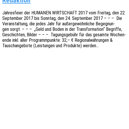
Redaktion
Jahres­fei­er der HUMANEN WIRTSCHAFT 2017 vom Frei­tag, den 22.
Septem­ber 2017 bis Sonn­tag, den 24. Septem­ber 2017 – – – Die
Veran­stal­tung, die jedes Jahr für außer­ge­wöhn­li­che Begeg­nun­
gen sorgt. – – – „Geld und Boden in der Trans­for­ma­ti­on“ Begrif­fe,
Geschich­ten, Bilder – – – Tagungs­ge­bühr für das gesam­te Wochen­
en­de inkl. aller Programm­punk­te: 32,– € Regio­nal­wäh­run­gen &
Tausch­an­ge­bo­te (Leis­tun­gen und Produk­te) werden…