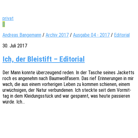
privat
0
Andreas Bangemann
/
Archiv 2017
/
Ausgabe 04 - 2017
/
Editorial
30. Juli 2017
Ich, der Bleistift – Editorial
Der Mann konnte über­zeu­gend reden. In der Tasche seines Jacketts
roch es ange­nehm nach Baum­woll­fa­sern. Das rief Erin­ne­run­gen in mir
wach, die aus einem vorhe­ri­gen Leben zu kommen schie­nen, einem
urwüch­si­gen, der Natur verbun­de­nen. Ich steck­te seit dem Vormit­
tag in dem Klei­dungs­stück und war gespannt, was heute passie­ren
würde. Ich…