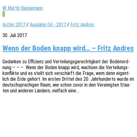
© Martin Bangemann
0
Archiv 2017
/
Ausgabe 04 - 2017
/
Fritz Andres
30. Juli 2017
Wenn der Boden knapp wird… – Fritz Andres
Gedan­ken zu Effi­zi­enz und Vertei­lungs­ge­rech­tig­keit der Boden­ord­
nung – – – Wenn der Boden knapp wird, wach­sen die Vertei­lungs­
kon­flik­te und es stellt sich verschärft die Frage, wem denn eigent­
lich die Erde gehört. Im ersten Drit­tel des 20. Jahr­hun­derts wurde im
deutsch­spra­chi­gen Raum, wie schon zuvor in den Verei­nig­ten Staa­
ten und ande­ren Ländern, viel­fach eine…