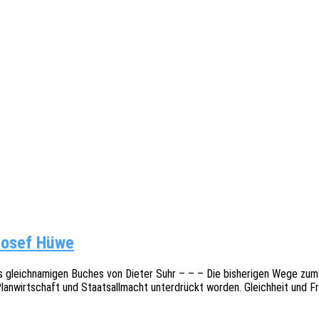
Josef Hüwe
des gleich­na­mi­gen Buches von Dieter Suhr – – – Die bishe­ri­gen Wege zum S
lan­wirt­schaft und Staats­all­macht unter­drückt worden. Gleich­heit und F