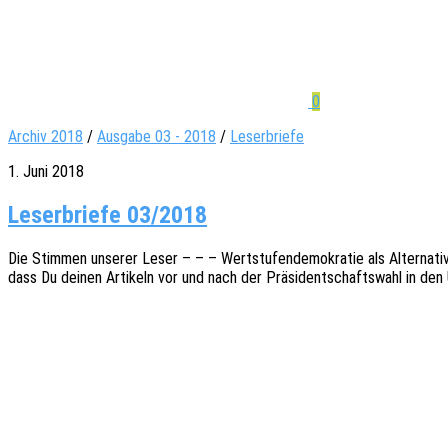
0
Archiv 2018
/
Ausgabe 03 - 2018
/
Leserbriefe
1. Juni 2018
Leserbriefe 03/2018
Die Stim­men unse­rer Leser – – – Wert­stu­fen­de­mo­kra­tie als Alter­n
dass Du deinen Arti­keln vor und nach der Präsi­dent­schafts­wahl i