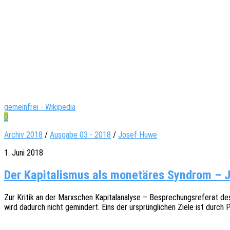
gemeinfrei - Wikipedia
0
Archiv 2018
/
Ausgabe 03 - 2018
/
Josef Hüwe
1. Juni 2018
Der Kapitalismus als monetäres Syndrom – 
Zur Kritik an der Marx­schen Kapi­tal­ana­ly­se – Bespre­chungs­re­fe­rat 
wird dadurch nicht gemin­dert. Eins der ursprüng­li­chen Ziele ist durch P