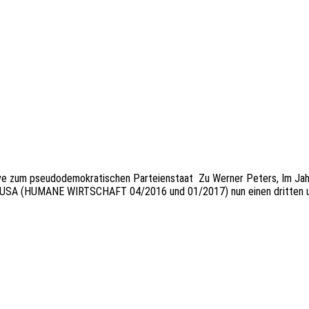
a­ti­ve zum pseu­do­de­mo­kra­ti­schen Partei­en­staat Zu Werner Peters, I
n den USA (HUMANE WIRTSCHAFT 04/2016 und 01/2017) nun einen drit­ten 