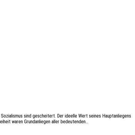
ozia­lis­mus sind geschei­tert. Der ideel­le Wert seines Haupt­an­lie­gens
rei­heit waren Grund­an­lie­gen aller bedeutenden…