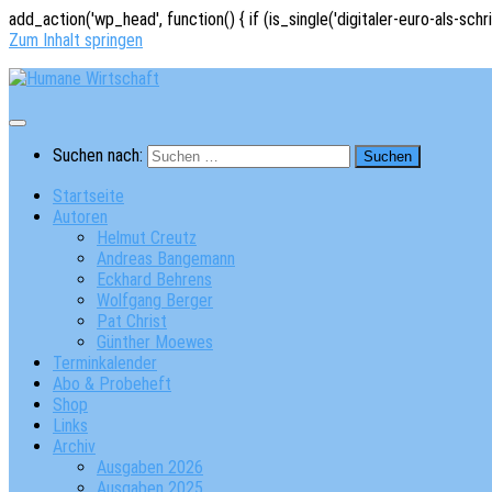
add_action('wp_head', function() { if (is_single('digitaler-euro-als-schr
Zum Inhalt springen
Suchen nach:
Startseite
Autoren
Helmut Creutz
Andreas Bangemann
Eckhard Behrens
Wolfgang Berger
Pat Christ
Günther Moewes
Terminkalender
Abo & Probeheft
Shop
Links
Archiv
Ausgaben 2026
Ausgaben 2025