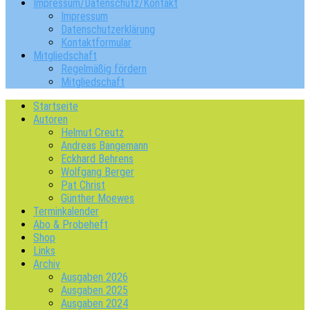
Impressum/Datenschutz/Kontakt
Impressum
Datenschutzerklärung
Kontaktformular
Mitgliedschaft
Regelmäßig fördern
Mitgliedschaft
Startseite
Autoren
Helmut Creutz
Andreas Bangemann
Eckhard Behrens
Wolfgang Berger
Pat Christ
Günther Moewes
Terminkalender
Abo & Probeheft
Shop
Links
Archiv
Ausgaben 2026
Ausgaben 2025
Ausgaben 2024