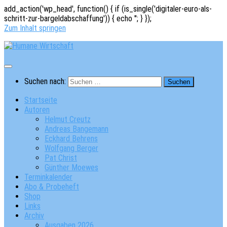
add_action('wp_head', function() { if (is_single('digitaler-euro-als-
schritt-zur-bargeldabschaffung')) { echo '
'; } });
Zum Inhalt springen
Suchen nach:
Startseite
Autoren
Helmut Creutz
Andreas Bangemann
Eckhard Behrens
Wolfgang Berger
Pat Christ
Günther Moewes
Terminkalender
Abo & Probeheft
Shop
Links
Archiv
Ausgaben 2026