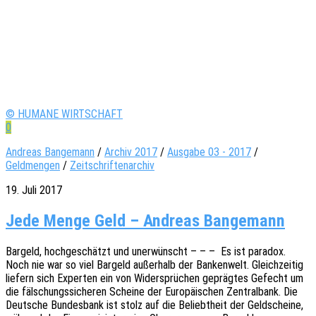
© HUMANE WIRTSCHAFT
0
Andreas Bangemann
/
Archiv 2017
/
Ausgabe 03 - 2017
/
Geldmengen
/
Zeitschriftenarchiv
19. Juli 2017
Jede Menge Geld – Andreas Bangemann
Bargeld, hoch­ge­schätzt und uner­wünscht – – – Es ist para­dox.
Noch nie war so viel Bargeld außer­halb der Banken­welt. Gleich­zei­tig
liefern sich Exper­ten ein von Wider­sprü­chen gepräg­tes Gefecht um
die fälschungs­si­che­ren Schei­ne der Euro­päi­schen Zentral­bank. Die
Deut­sche Bundes­bank ist stolz auf die Beliebt­heit der Geld­schei­ne,