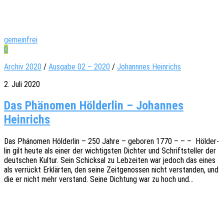
gemeinfrei
0
Archiv 2020
/
Ausgabe 02 – 2020
/
Johannnes Heinrichs
2. Juli 2020
Das Phänomen Hölderlin – Johannes
Heinrichs
Das Phäno­men Hölder­lin – 250 Jahre – gebo­ren 1770 – – – Hölder­
lin gilt heute als einer der wich­tigs­ten Dich­ter und Schrift­stel­ler der
deut­schen Kultur. Sein Schick­sal zu Lebzei­ten war jedoch das eines
als verrückt Erklär­ten, den seine Zeit­ge­nos­sen nicht verstan­den, und
die er nicht mehr verstand. Seine Dich­tung war zu hoch und…