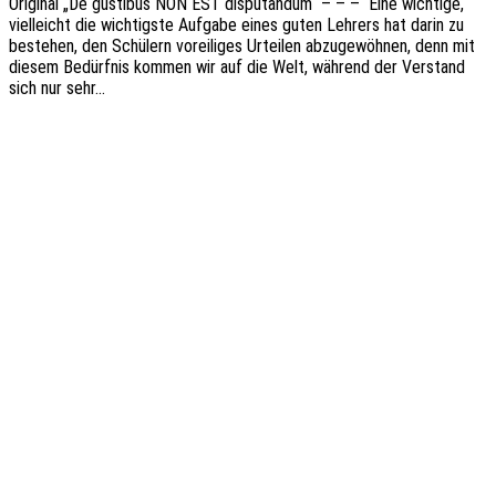
Origi­nal „De gusti­bus NON EST dispu­t­an­dum“ – – – Eine wich­ti­ge,
viel­leicht die wich­tigs­te Aufga­be eines guten Lehrers hat darin zu
bestehen, den Schü­lern vorei­li­ges Urtei­len abzu­ge­wöh­nen, denn mit
diesem Bedürf­nis kommen wir auf die Welt, während der Verstand
sich nur sehr…