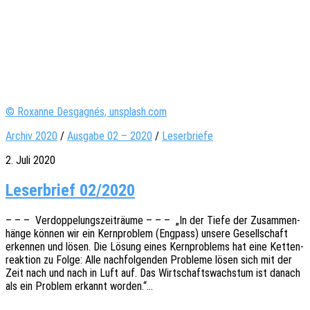
© Roxanne Desgagnés, unsplash.com
Archiv 2020
/
Ausgabe 02 – 2020
/
Leserbriefe
2. Juli 2020
Leserbrief 02/2020
– – – Verdop­pe­lungs­zeit­räu­me – – – „In der Tiefe der Zusam­men­
hän­ge können wir ein Kern­pro­blem (Engpass) unsere Gesell­schaft
erken­nen und lösen. Die Lösung eines Kern­pro­blems hat eine Ketten­
re­ak­ti­on zu Folge: Alle nach­fol­gen­den Proble­me lösen sich mit der
Zeit nach und nach in Luft auf. Das Wirt­schafts­wachs­tum ist danach
als ein Problem erkannt worden.“…