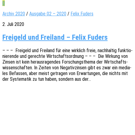
0
Archiv 2020
/
Ausgabe 02 – 2020
/
Felix Fuders
2. Juli 2020
Freigeld und Freiland – Felix Fuders
– – – Frei­geld und Frei­land für eine wirk­lich freie, nach­hal­tig funk­tio­
nie­ren­de und gerech­te Wirt­schafts­ord­nung – – – Die Wirkung von
Zinsen ist kein heraus­ra­gen­des Forschungs­the­ma der Wirt­schafts­
wis­sen­schaf­ten. In Zeiten von Nega­tiv­zin­sen gibt es zwar ein media­
les Befas­sen, aber meist getra­gen von Erwar­tun­gen, die nichts mit
der Syste­ma­tik zu tun haben, sondern aus der…