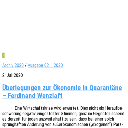
0
Archiv 2020
/
Ausgabe 02 – 2020
2. Juli 2020
Überlegungen zur Ökonomie in Quarantäne
– Ferdinand Wenzlaff
– – – Eine Wirt­schafts­kri­se wird erwar­tet. Dies nicht als Herauf­be­
schwö­rung nega­tiv einge­stell­ter Stim­men, ganz im Gegen­teil scheint
es derzeit für jeden unzwei­fel­haft zu sein, dass bei einer solch
sprung­haf­ten Ände­rung von außer­öko­no­mi­schen („exoge­nen“) Para­