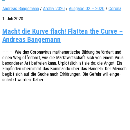
Andreas Bangemann
/
Archiv 2020
/
Ausgabe 02 – 2020
/
Corona
1. Juli 2020
Macht die Kurve flach! Flatten the Curve –
Andreas Bangemann
– – – Wie das Coro­na­vi­rus mathe­ma­ti­sche Bildung beför­dert und
einen Weg offen­bart, wie die Markt­wirt­schaft sich von einem Virus
beson­de­rer Art befrei­en kann. Urplötz­lich ist sie da: die Angst. Ein
Empfin­den über­nimmt das Komman­do über das Handeln. Der Mensch
begibt sich auf die Suche nach Erklä­run­gen. Die Gefahr will einge­
schätzt werden. Dabei…