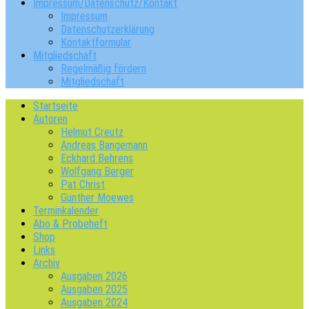
Impressum/Datenschutz/Kontakt
Impressum
Datenschutzerklärung
Kontaktformular
Mitgliedschaft
Regelmäßig fördern
Mitgliedschaft
Startseite
Autoren
Helmut Creutz
Andreas Bangemann
Eckhard Behrens
Wolfgang Berger
Pat Christ
Günther Moewes
Terminkalender
Abo & Probeheft
Shop
Links
Archiv
Ausgaben 2026
Ausgaben 2025
Ausgaben 2024