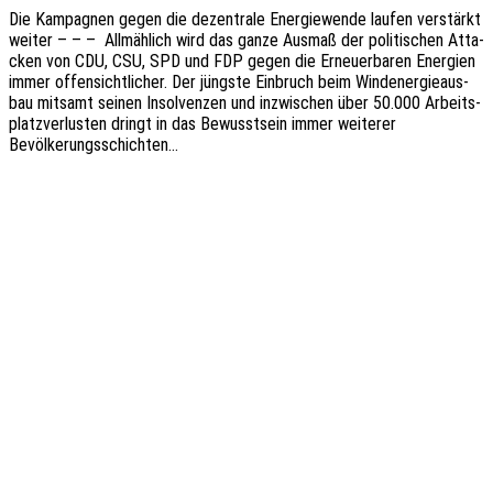
Die Kampa­gnen gegen die dezen­tra­le Ener­gie­wen­de laufen verstärkt
weiter – – – Allmäh­lich wird das ganze Ausmaß der poli­ti­schen Atta­
cken von CDU, CSU, SPD und FDP gegen die Erneu­er­ba­ren Ener­gien
immer offen­sicht­li­cher. Der jüngs­te Einbruch beim Wind­ener­gie­aus­
bau mitsamt seinen Insol­ven­zen und inzwi­schen über 50.000 Arbeits­
platz­ver­lus­ten dringt in das Bewusst­sein immer weite­rer
Bevölkerungsschichten…