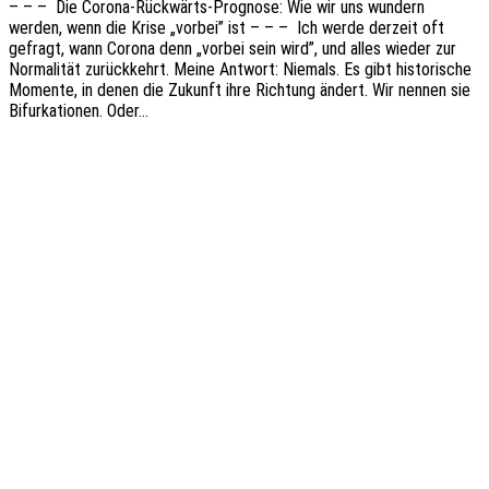
– – – Die Corona-Rück­­wärts-Progno­­se: Wie wir uns wundern
werden, wenn die Krise „vorbei” ist – – – Ich werde derzeit oft
gefragt, wann Corona denn „vorbei sein wird”, und alles wieder zur
Norma­li­tät zurück­kehrt. Meine Antwort: Niemals. Es gibt histo­ri­sche
Momen­te, in denen die Zukunft ihre Rich­tung ändert. Wir nennen sie
Bifur­ka­tio­nen. Oder…