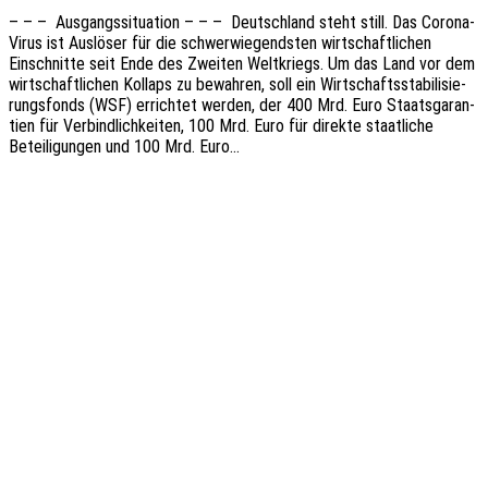
– – – Ausgangs­si­tua­ti­on – – – Deutsch­land steht still. Das Corona-
Virus ist Auslö­ser für die schwer­wie­gends­ten wirt­schaft­li­chen
Einschnit­te seit Ende des Zwei­ten Welt­kriegs. Um das Land vor dem
wirt­schaft­li­chen Kollaps zu bewah­ren, soll ein Wirt­schafts­sta­bi­li­sie­
rungs­fonds (WSF) errich­tet werden, der 400 Mrd. Euro Staats­ga­ran­
tien für Verbind­lich­kei­ten, 100 Mrd. Euro für direk­te staat­li­che
Betei­li­gun­gen und 100 Mrd. Euro…