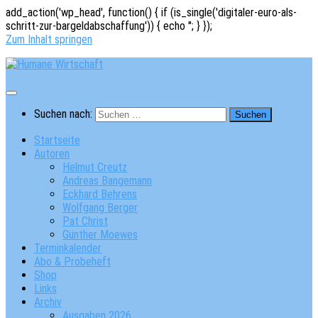
add_action('wp_head', function() { if (is_single('digitaler-euro-als-
schritt-zur-bargeldabschaffung')) { echo '
'; } });
Zum Inhalt springen
Suchen nach:
Startseite
Autoren
Helmut Creutz
Andreas Bangemann
Eckhard Behrens
Wolfgang Berger
Pat Christ
Günther Moewes
Terminkalender
Abo & Probeheft
Shop
Links
Archiv
Ausgaben 2026