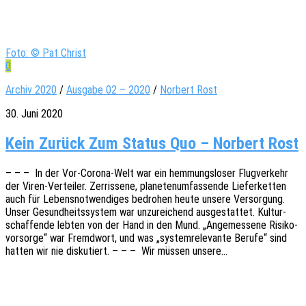
Foto: © Pat Christ
0
Archiv 2020
/
Ausgabe 02 – 2020
/
Norbert Rost
30. Juni 2020
Kein Zurück Zum Status Quo – Norbert Rost
– – – In der Vor-Corona-Welt war ein hemmungs­lo­ser Flug­ver­kehr
der Viren-Vertei­­ler. Zerris­se­ne, plane­ten­um­fas­sen­de Liefer­ket­ten
auch für Lebens­not­wen­di­ges bedro­hen heute unsere Versor­gung.
Unser Gesund­heits­sys­tem war unzu­rei­chend ausge­stat­tet. Kultur­
schaf­fen­de lebten von der Hand in den Mund. „Ange­mes­se­ne Risi­ko­
vor­sor­ge“ war Fremd­wort, und was „system­re­le­van­te Berufe“ sind
hatten wir nie disku­tiert. – – – Wir müssen unsere…