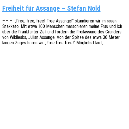
Freiheit für Assange – Stefan Nold
– – – „Free, free, free! Free Assan­ge!” skan­die­ren wir im rauen
Stak­ka­to. Mit etwa 100 Menschen marschie­ren meine Frau und ich
über die Frank­fur­ter Zeil und fordern die Frei­las­sung des Grün­ders
von Wiki­leaks, Julian Assan­ge. Von der Spitze des etwa 30 Meter
langen Zuges hören wir „Free free free!“ Möglichst laut,…