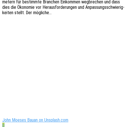
me­tern für bestimm­te Bran­chen Einkom­men wegbre­chen und dass
dies die Ökono­mie vor Heraus­for­de­run­gen und Anpas­sungs­schwie­rig­
kei­ten stellt. Der mögliche…
John Moeses Bauan on Unsplash.com
0