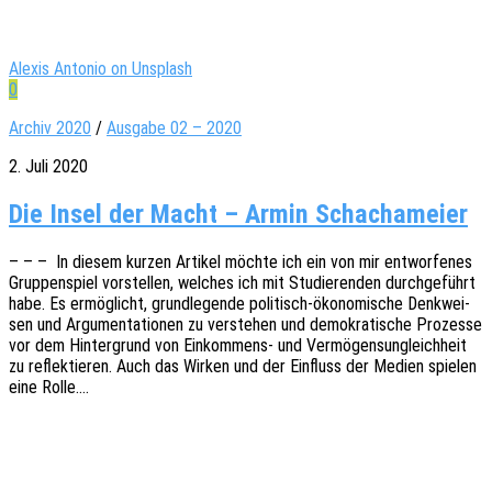
Alexis Antonio on Unsplash
0
Archiv 2020
/
Ausgabe 02 – 2020
2. Juli 2020
Die Insel der Macht – Armin Schachameier
– – – In diesem kurzen Arti­kel möchte ich ein von mir entwor­fe­nes
Grup­pen­spiel vorstel­len, welches ich mit Studie­ren­den durch­ge­führt
habe. Es ermög­licht, grund­le­gen­de poli­­tisch-ökon­o­­­mi­­sche Denk­wei­
sen und Argu­men­ta­tio­nen zu verste­hen und demo­kra­ti­sche Prozes­se
vor dem Hinter­grund von Einkom­­mens- und Vermö­gens­un­gleich­heit
zu reflek­tie­ren. Auch das Wirken und der Einfluss der Medien spie­len
eine Rolle.…