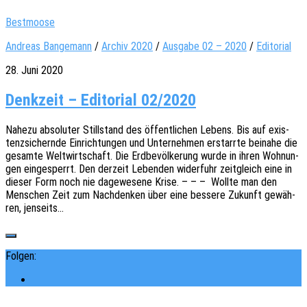
Bestmoose
Andreas Bangemann
/
Archiv 2020
/
Ausgabe 02 – 2020
/
Editorial
28. Juni 2020
Denkzeit – Editorial 02/2020
Nahezu abso­lu­ter Still­stand des öffent­li­chen Lebens. Bis auf exis­
tenz­si­chern­de Einrich­tun­gen und Unter­neh­men erstarr­te beina­he die
gesam­te Welt­wirt­schaft. Die Erdbe­völ­ke­rung wurde in ihren Wohnun­
gen einge­sperrt. Den derzeit Leben­den wider­fuhr zeit­gleich eine in
dieser Form noch nie dage­we­se­ne Krise. – – – Wollte man den
Menschen Zeit zum Nach­den­ken über eine besse­re Zukunft gewäh­
ren, jenseits…
Folgen: