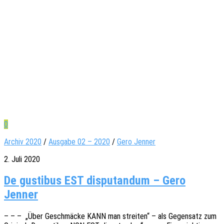
0
Archiv 2020
/
Ausgabe 02 – 2020
/
Gero Jenner
2. Juli 2020
De gustibus EST disputandum – Gero
Jenner
– – – „Über Geschmä­cke KANN man strei­ten“ – als Gegen­satz zum