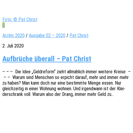
Foto: © Pat Christ
0
Archiv 2020
/
Ausgabe 02 – 2020
/
Pat Christ
2. Juli 2020
Aufbrüche überall – Pat Christ
– – – Die Idee „Geld­re­form“ zieht allmäh­lich immer weite­re Kreise –
– – Warum sind Menschen so erpicht darauf, mehr und immer mehr
zu haben? Man kann doch nur eine bestimm­te Menge essen. Nur
gleich­zei­tig in einer Wohnung wohnen. Und irgend­wann ist der Klei­
der­schrank voll. Warum also der Drang, immer mehr Geld zu…