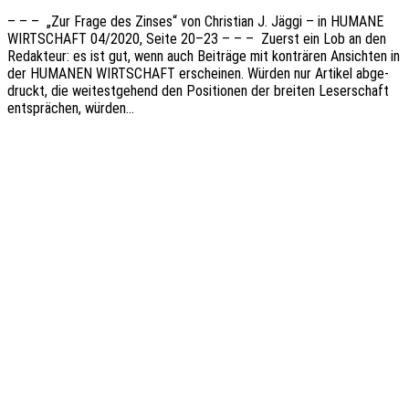
– – – „Zur Frage des Zinses“ von Chris­ti­an J. Jäggi – in HUMANE
WIRTSCHAFT 04/2020, Seite 20–23 – – – Zuerst ein Lob an den
Redak­teur: es ist gut, wenn auch Beiträ­ge mit konträ­ren Ansich­ten in
der HUMANEN WIRTSCHAFT erschei­nen. Würden nur Arti­kel abge­
druckt, die weitest­ge­hend den Posi­tio­nen der brei­ten Leser­schaft
entsprä­chen, würden…