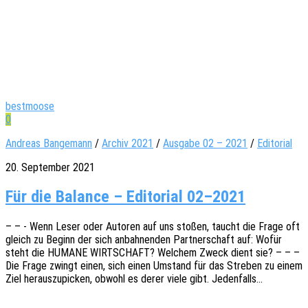
bestmoose
0
Andreas Bangemann
/
Archiv 2021
/
Ausgabe 02 – 2021
/
Editorial
20. September 2021
Für die Balance – Editorial 02–2021
– – - Wenn Leser oder Autoren auf uns stoßen, taucht die Frage oft
gleich zu Beginn der sich anbah­nen­den Part­ner­schaft auf: Wofür
steht die HUMANE WIRTSCHAFT? Welchem Zweck dient sie? – – –
Die Frage zwingt einen, sich einen Umstand für das Stre­ben zu einem
Ziel heraus­zu­pi­cken, obwohl es derer viele gibt. Jedenfalls…