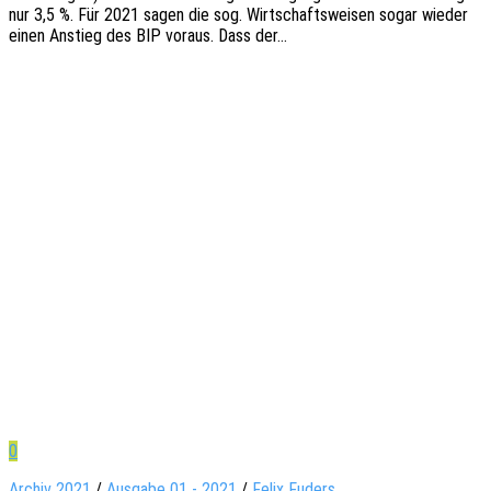
nur 3,5 %. Für 2021 sagen die sog. Wirt­schafts­wei­sen sogar wieder
einen Anstieg des BIP voraus. Dass der…
0
Archiv 2021
/
Ausgabe 01 - 2021
/
Felix Fuders