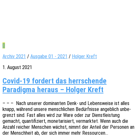
0
Archiv 2021
/
Ausgabe 01 - 2021
/
Holger Kreft
1. August 2021
Covid-19 fordert das herrschende
Paradigma heraus – Holger Kreft
– – – Nach unse­rer domi­nan­ten Denk- und Lebens­wei­se ist alles
knapp, während unsere mensch­li­chen Bedürf­nis­se angeb­lich unbe­
grenzt sind. Fast alles wird zur Ware oder zur Dienst­leis­tung
gemacht, quan­ti­fi­ziert, mone­ta­ri­siert, vermark­tet. Wenn auch die
Anzahl reicher Menschen wächst, nimmt der Anteil der Perso­nen an
der Mensch­heit ab, der sich immer mehr Ressourcen…