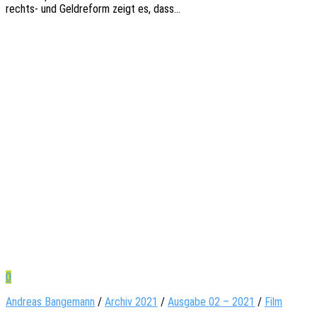
rechts- und Geld­re­form zeigt es, dass…
0
Andreas Bangemann
/
Archiv 2021
/
Ausgabe 02 – 2021
/
Film