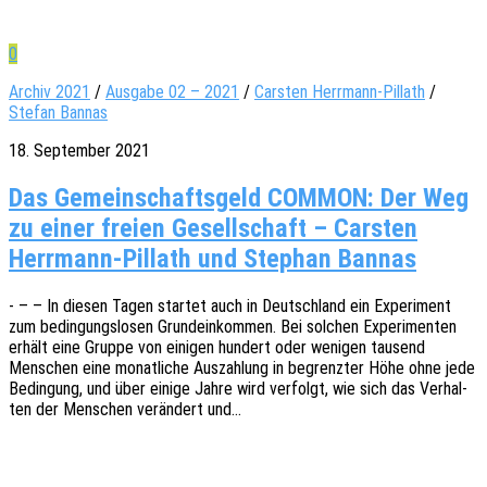
0
Archiv 2021
/
Ausgabe 02 – 2021
/
Carsten Herrmann-Pillath
/
Stefan Bannas
18. September 2021
Das Gemeinschaftsgeld COMMON: Der Weg
zu einer freien Gesellschaft – Carsten
Herrmann-Pillath und Stephan Bannas
- – – In diesen Tagen star­tet auch in Deutsch­land ein Expe­ri­ment
zum bedin­gungs­lo­sen Grund­ein­kom­men. Bei solchen Expe­ri­men­ten
erhält eine Gruppe von eini­gen hundert oder weni­gen tausend
Menschen eine monat­li­che Auszah­lung in begrenz­ter Höhe ohne jede
Bedin­gung, und über einige Jahre wird verfolgt, wie sich das Verhal­
ten der Menschen verän­dert und…