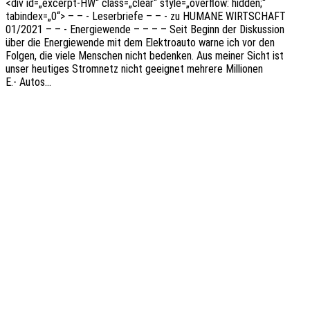
<div id=„excerpt-HW“ class=„clear“ style=„overflow: hidden;“
tabindex=„0“> – – - Leser­brie­fe – – - zu HUMANE WIRTSCHAFT
01/2021 – – - Ener­gie­wen­de – – – – Seit Beginn der Diskus­si­on
über die Ener­gie­wen­de mit dem Elek­tro­au­to warne ich vor den
Folgen, die viele Menschen nicht beden­ken. Aus meiner Sicht ist
unser heuti­ges Strom­netz nicht geeig­net mehre­re Millio­nen
E.- Autos…