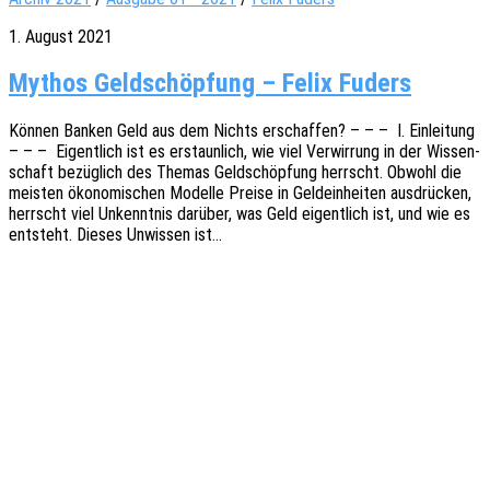
1. August 2021
Mythos Geldschöpfung – Felix Fuders
Können Banken Geld aus dem Nichts erschaf­fen? – – – I. Einlei­tung
– – – Eigent­lich ist es erstaun­lich, wie viel Verwir­rung in der Wissen­
schaft bezüg­lich des Themas Geld­schöp­fung herrscht. Obwohl die
meis­ten ökono­mi­schen Model­le Preise in Geld­ein­hei­ten ausdrü­cken,
herrscht viel Unkennt­nis darüber, was Geld eigent­lich ist, und wie es
entsteht. Dieses Unwis­sen ist…