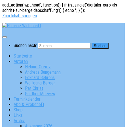
add_action('wp_head', function() { if (is_single('digitaler-euro-als-
schritt-zur-bargeldabschaffung')) { echo '
'; } });
Zum Inhalt springen
Suchen nach:
Startseite
Autoren
Helmut Creutz
Andreas Bangemann
Eckhard Behrens
Wolfgang Berger
Pat Christ
Günther Moewes
Terminkalender
Abo & Probeheft
Shop
Links
Archiv
Ausgaben 2026