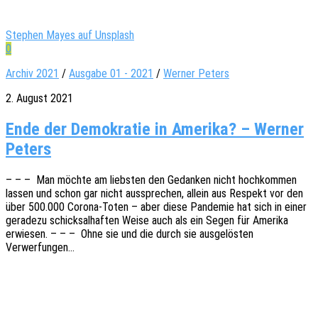
Stephen Mayes auf Unsplash
0
Archiv 2021
/
Ausgabe 01 - 2021
/
Werner Peters
2. August 2021
Ende der Demokratie in Amerika? – Werner
Peters
– – – Man möchte am liebs­ten den Gedan­ken nicht hoch­kom­men
lassen und schon gar nicht ausspre­chen, allein aus Respekt vor den
über 500.000 Corona-Toten – aber diese Pande­mie hat sich in einer
gera­de­zu schick­sal­haf­ten Weise auch als ein Segen für Ameri­ka
erwie­sen. – – – Ohne sie und die durch sie ausge­lös­ten
Verwerfungen…