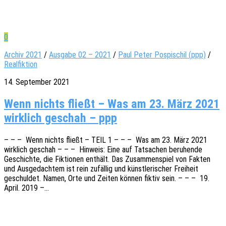
0
Archiv 2021
/
Ausgabe 02 – 2021
/
Paul Peter Pospischil (ppp)
/
Realfiktion
14. September 2021
Wenn nichts fließt – Was am 23. März 2021
wirklich geschah – ppp
– – – Wenn nichts fließt – TEIL 1 – – – Was am 23. März 2021
wirk­lich geschah – – – Hinweis: Eine auf Tatsa­chen beru­hen­de
Geschich­te, die Fiktio­nen enthält. Das Zusam­men­spiel von Fakten
und Ausge­dach­tem ist rein zufäl­lig und künst­le­ri­scher Frei­heit
geschul­det. Namen, Orte und Zeiten können fiktiv sein. – – – 19.
April. 2019 –…