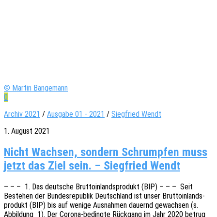
© Martin Bangemann
0
Archiv 2021
/
Ausgabe 01 - 2021
/
Siegfried Wendt
1. August 2021
Nicht Wachsen, sondern Schrumpfen muss
jetzt das Ziel sein. – Siegfried Wendt
– – – 1. Das deut­sche Brut­to­in­lands­pro­dukt (BIP) – – – Seit
Bestehen der Bundes­re­pu­blik Deutsch­land ist unser Brut­to­in­lands­
pro­dukt (BIP) bis auf wenige Ausnah­men dauernd gewach­sen (s.
Abbil­dung 1). Der Corona-bedin­g­­te Rück­gang im Jahr 2020 betrug