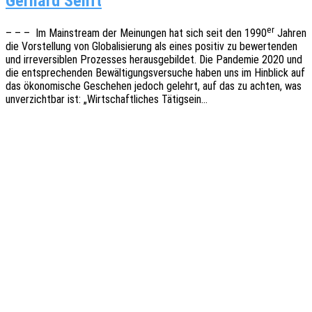
Gerhard Senft
er
– – – Im Main­stream der Meinun­gen hat sich seit den 1990
Jahren
die Vorstel­lung von Globa­li­sie­rung als eines posi­tiv zu bewer­ten­den
und irrever­si­blen Prozes­ses heraus­ge­bil­det. Die Pande­mie 2020 und
die entspre­chen­den Bewäl­ti­gungs­ver­su­che haben uns im Hinblick auf
das ökono­mi­sche Gesche­hen jedoch gelehrt, auf das zu achten, was
unver­zicht­bar ist: „Wirt­schaft­li­ches Tätigsein…