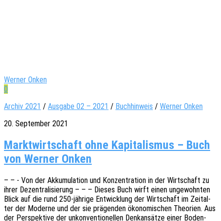
Werner Onken
0
Archiv 2021
/
Ausgabe 02 – 2021
/
Buchhinweis
/
Werner Onken
20. September 2021
Marktwirtschaft ohne Kapitalismus – Buch
von Werner Onken
– – - Von der Akku­mu­la­ti­on und Konzen­tra­ti­on in der Wirt­schaft zu
ihrer Dezen­tra­li­sie­rung – – – Dieses Buch wirft einen unge­wohn­ten
Blick auf die rund 250-jähri­­ge Entwick­lung der Wirt­schaft im Zeit­al­
ter der Moder­ne und der sie prägen­den ökono­mi­schen Theo­rien. Aus
der Perspek­ti­ve der unkon­ven­tio­nel­len Denk­an­sät­ze einer Boden­­­