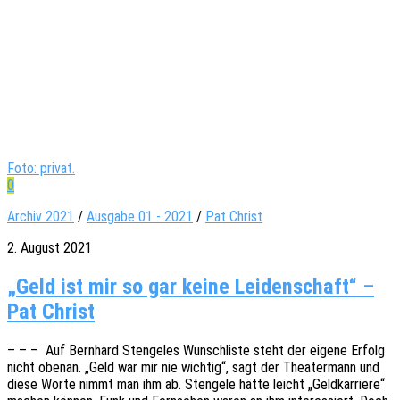
Foto: privat.
0
Archiv 2021
/
Ausgabe 01 - 2021
/
Pat Christ
2. August 2021
„Geld ist mir so gar keine Leidenschaft“ –
Pat Christ
– – – Auf Bern­hard Sten­ge­les Wunsch­lis­te steht der eigene Erfolg
nicht obenan. „Geld war mir nie wich­tig“, sagt der Thea­ter­mann und
diese Worte nimmt man ihm ab. Sten­ge­le hätte leicht „Geld­kar­rie­re“