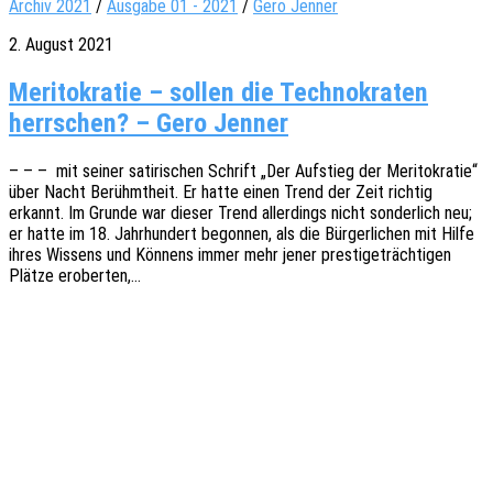
Archiv 2021
/
Ausgabe 01 - 2021
/
Gero Jenner
2. August 2021
Meritokratie – sollen die Technokraten
herrschen? – Gero Jenner
– – – mit seiner sati­ri­schen Schrift „Der Aufstieg der Meri­to­kra­tie“
über Nacht Berühmt­heit. Er hatte einen Trend der Zeit rich­tig
erkannt. Im Grunde war dieser Trend aller­dings nicht sonder­lich neu;
er hatte im 18. Jahr­hun­dert begon­nen, als die Bürger­li­chen mit Hilfe
ihres Wissens und Könnens immer mehr jener pres­ti­ge­träch­ti­gen
Plätze eroberten,…