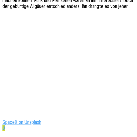
machen können. Funk und Fern­se­hen waren an ihm inter­es­siert. Doch
der gebür­ti­ge Allgäu­er entschied anders. Ihn dräng­te es von jeher…
SpaceX on Unsplash
0