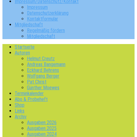
Impressum/Datenschutz/Kontakt
Impressum
Datenschutzerklärung
Kontaktformular
Mitgliedschaft
Regelmäßig fördern
Mitgliedschaft
Startseite
Autoren
Helmut Creutz
Andreas Bangemann
Eckhard Behrens
Wolfgang Berger
Pat Christ
Günther Moewes
Terminkalender
Abo & Probeheft
Shop
Links
Archiv
Ausgaben 2026
Ausgaben 2025
Ausgaben 2024