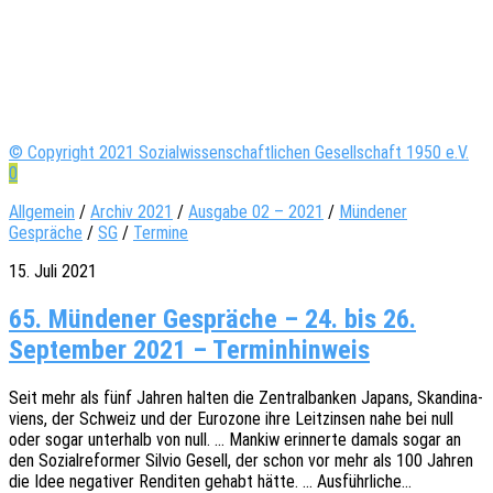
© Copyright 2021 Sozialwissenschaftlichen Gesellschaft 1950 e.V.
0
Allgemein
/
Archiv 2021
/
Ausgabe 02 – 2021
/
Mündener
Gespräche
/
SG
/
Termine
15. Juli 2021
65. Mündener Gespräche – 24. bis 26.
September 2021 – Terminhinweis
Seit mehr als fünf Jahren halten die Zentral­ban­ken Japans, Skan­di­na­
vi­ens, der Schweiz und der Euro­zo­ne ihre Leit­zin­sen nahe bei null
oder sogar unter­halb von null. … Mankiw erin­ner­te damals sogar an
den Sozi­al­re­for­mer Silvio Gesell, der schon vor mehr als 100 Jahren
die Idee nega­ti­ver Rendi­ten gehabt hätte. … Ausführliche…