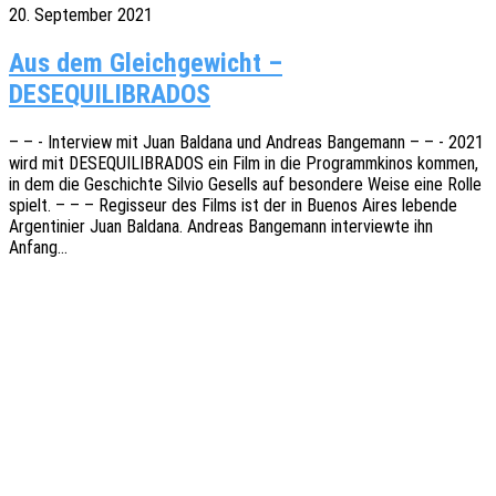
20. September 2021
Aus dem Gleichgewicht –
DESEQUILIBRADOS
– – - Inter­view mit Juan Bald­a­na und Andre­as Bange­mann – – - 2021
wird mit DESEQUILIBRADOS ein Film in die Programm­ki­nos kommen,
in dem die Geschich­te Silvio Gesells auf beson­de­re Weise eine Rolle
spielt. – – – Regis­seur des Films ist der in Buenos Aires leben­de
Argen­ti­ni­er Juan Bald­a­na. Andre­as Bange­mann inter­view­te ihn
Anfang…