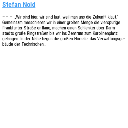
Stefan Nold
– – – „Wir sind hier, wir sind laut, weil man uns die Zukunft klaut.“
Gemein­sam marschie­ren wir in einer großen Menge die vier­spu­ri­ge
Frank­fur­ter Straße entlang, machen einen Schlen­ker über Darm­
stadts große Ring­stra­ßen bis wir ins Zentrum zum Karo­li­nen­platz
gelan­gen. In der Nähe liegen die großen Hörsä­le, das Verwal­tungs­ge­
bäu­de der Technischen…