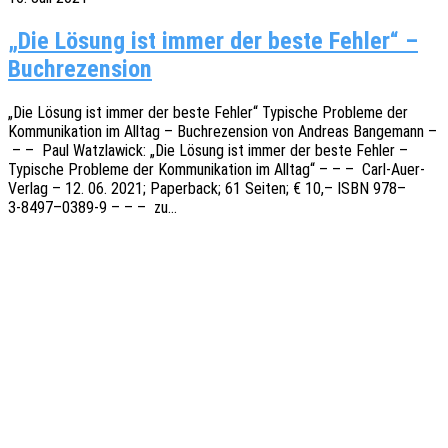
„Die Lösung ist immer der beste Fehler“ –
Buchrezension
„Die Lösung ist immer der beste Fehler“ Typi­sche Proble­me der
Kommu­ni­ka­ti­on im Alltag – Buch­re­zen­si­on von Andre­as Bange­mann –
– – Paul Watz­la­wick: „Die Lösung ist immer der beste Fehler –
Typi­sche Proble­me der Kommu­ni­ka­ti­on im Alltag“ – – – Carl-Auer-
Verlag – 12. 06. 2021; Paper­back; 61 Seiten; € 10,– ISBN 978–
3‑8497–0389‑9 – – – zu…