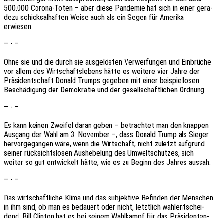
500.000 Corona-Toten – aber diese Pande­mie hat sich in einer gera­
de­zu schick­sal­haf­ten Weise auch als ein Segen für Ameri­ka
erwiesen.
– - –
Ohne sie und die durch sie ausge­lös­ten Verwer­fun­gen und Einbrü­che
vor allem des Wirt­schafts­le­bens hätte es weite­re vier Jahre der
Präsi­dent­schaft Donald Trumps gege­ben mit einer beispiel­lo­sen
Beschä­di­gung der Demo­kra­tie und der gesell­schaft­li­chen Ordnung.
– - –
Es kann keinen Zwei­fel daran geben – betrach­tet man den knap­pen
Ausgang der Wahl am 3. Novem­ber –, dass Donald Trump als Sieger
hervor­ge­gan­gen wäre, wenn die Wirt­schaft, nicht zuletzt aufgrund
seiner rück­sichts­lo­sen Aushe­be­lung des Umwelt­schut­zes, sich
weiter so gut entwi­ckelt hätte, wie es zu Beginn des Jahres aussah.
– - –
Das wirt­schaft­li­che Klima und das subjek­ti­ve Befin­den der Menschen
in ihm sind, ob man es bedau­ert oder nicht, letzt­lich wahl­ent­schei­
dend. Bill Clin­ton hat es bei seinem Wahl­kampf für das Präsi­den­ten­