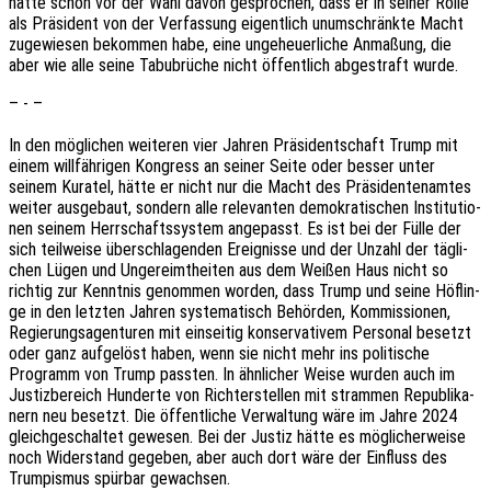
hatte schon vor der Wahl davon gespro­chen, dass er in seiner Rolle
als Präsi­dent von der Verfas­sung eigent­lich unum­schränk­te Macht
zuge­wie­sen bekom­men habe, eine unge­heu­er­li­che Anma­ßung, die
aber wie alle seine Tabu­brü­che nicht öffent­lich abge­straft wurde.
– - –
In den mögli­chen weite­ren vier Jahren Präsi­dent­schaft Trump mit
einem will­fäh­ri­gen Kongress an seiner Seite oder besser unter
seinem Kura­tel, hätte er nicht nur die Macht des Präsi­den­ten­am­tes
weiter ausge­baut, sondern alle rele­van­ten demo­kra­ti­schen Insti­tu­tio­
nen seinem Herr­schafts­sys­tem ange­passt. Es ist bei der Fülle der
sich teil­wei­se über­schla­gen­den Ereig­nis­se und der Unzahl der tägli­
chen Lügen und Unge­reimt­hei­ten aus dem Weißen Haus nicht so
rich­tig zur Kennt­nis genom­men worden, dass Trump und seine Höflin­
ge in den letz­ten Jahren syste­ma­tisch Behör­den, Kommis­sio­nen,
Regie­rungs­agen­tu­ren mit einsei­tig konser­va­ti­vem Perso­nal besetzt
oder ganz aufge­löst haben, wenn sie nicht mehr ins poli­ti­sche
Programm von Trump pass­ten. In ähnli­cher Weise wurden auch im
Justiz­be­reich Hunder­te von Rich­ter­stel­len mit stram­men Repu­bli­ka­
nern neu besetzt. Die öffent­li­che Verwal­tung wäre im Jahre 2024
gleich­ge­schal­tet gewe­sen. Bei der Justiz hätte es mögli­cher­wei­se
noch Wider­stand gege­ben, aber auch dort wäre der Einfluss des
Trum­pis­mus spür­bar gewachsen.