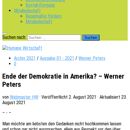
Kontaktformular
Mitgliedschaft
Regelmäßig fördern
Mitgliedschaft
Suchen nach:
Archiv 2021
/
Ausgabe 01 - 2021
/
Werner Peters
0
Ende der Demokratie in Amerika? – Werner
Peters
von
Webmaster HW
· Veröffentlicht
2. August 2021
· Aktualisiert
23.
August 2021
– - –
Man möchte am liebs­ten den Gedan­ken nicht hoch­kom­men lassen
und schon gar nicht ausspre­chen, allein aus Respekt vor den über