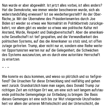
Nun wurde er aber abge­wählt. Ist jetzt alles vorbei, ist alles anders?
Hat die Demo­kra­tie, wie immer wieder beschwo­ren wurde, sich als
wider­stands­fä­hig erwie­sen? Ist sie wieder­her­ge­stellt? An der Ober­
flä­che, ja. Mit der Über­nah­me des Präsi­den­ten­am­tes durch Joe
Biden ist wieder so etwas wie Norma­li­tät im Poli­tik­be­trieb zurück­ge­
kehrt, vor allem gibt es wieder so etwas wie poli­ti­sche Kultur mit
Anstand, Würde, Respekt und Dialog­be­reit­schaft. Aber die ameri­ka­ni­
sche Gesell­schaft ist tief gespal­ten, und die Verwund­bar­keit des
poli­ti­schen Systems, auf das die Ameri­ka­ner so stolz sind, ist offen
zutage getre­ten. Trump, aber nicht nur er, sondern eine Reihe weite­
rer Oppor­tu­nis­ten warten nur auf die Gele­gen­heit, die Schwä­chen
des Systems auszu­nut­zen, um es durch eine auto­ri­tä­re Herr­schaft
zu ersetzen.
– - –
Wie konnte es dazu kommen, und wieso so plötz­lich und so tief­grei­
fend? Die Ursa­chen für diese Entwick­lung sind viel­fäl­tig und gehen
weit zurück. Grund­sätz­lich kann man sagen, dass Donald Trump zur
rich­ti­gen Zeit am rich­ti­gen Ort war, um eine sich seit langem aufstau­
en­de poli­ti­sche Gemenge­la­ge zur Entla­dung zu brin­gen. Die Basis
dieses Gemen­ges ist eine sich bis zur Wut stei­gern­de Unzu­frie­den­
heit vor allem der unte­ren Mittel­schicht und der Unter­schicht, die