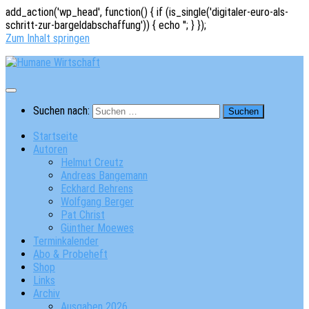
add_action('wp_head', function() { if (is_single('digitaler-euro-als-
schritt-zur-bargeldabschaffung')) { echo '
'; } });
Zum Inhalt springen
Suchen nach:
Startseite
Autoren
Helmut Creutz
Andreas Bangemann
Eckhard Behrens
Wolfgang Berger
Pat Christ
Günther Moewes
Terminkalender
Abo & Probeheft
Shop
Links
Archiv
Ausgaben 2026