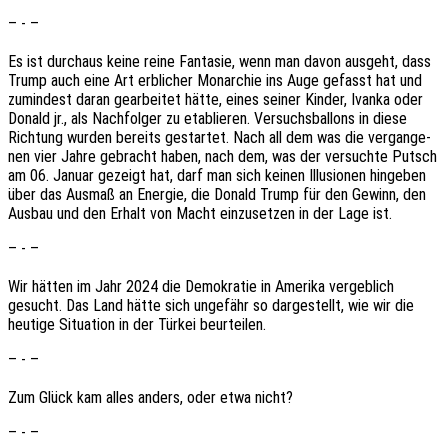
– - –
Es ist durch­aus keine reine Fanta­sie, wenn man davon ausgeht, dass
Trump auch eine Art erbli­cher Monar­chie ins Auge gefasst hat und
zumin­dest daran gear­bei­tet hätte, eines seiner Kinder, Ivanka oder
Donald jr., als Nach­fol­ger zu etablie­ren. Versuchs­bal­lons in diese
Rich­tung wurden bereits gestar­tet. Nach all dem was die vergan­ge­
nen vier Jahre gebracht haben, nach dem, was der versuch­te Putsch
am 06. Januar gezeigt hat, darf man sich keinen Illu­sio­nen hinge­ben
über das Ausmaß an Ener­gie, die Donald Trump für den Gewinn, den
Ausbau und den Erhalt von Macht einzu­set­zen in der Lage ist.
– - –
Wir hätten im Jahr 2024 die Demo­kra­tie in Ameri­ka vergeb­lich
gesucht. Das Land hätte sich unge­fähr so darge­stellt, wie wir die
heuti­ge Situa­ti­on in der Türkei beurteilen.
– - –
Zum Glück kam alles anders, oder etwa nicht?
– - –