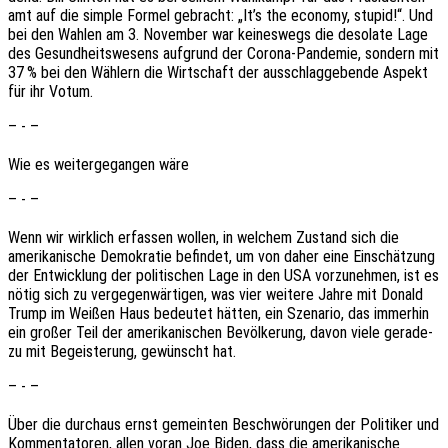
amt auf die simple Formel gebracht: „It’s the econo­my, stupid!“. Und
bei den Wahlen am 3. Novem­ber war keines­wegs die deso­la­te Lage
des Gesund­heits­we­sens aufgrund der Corona-Pande­mie, sondern mit
37 % bei den Wählern die Wirt­schaft der ausschlag­ge­ben­de Aspekt
für ihr Votum.
– - –
Wie es weiter­ge­gan­gen wäre
– - –
Wenn wir wirk­lich erfas­sen wollen, in welchem Zustand sich die
ameri­ka­ni­sche Demo­kra­tie befin­det, um von daher eine Einschät­zung
der Entwick­lung der poli­ti­schen Lage in den USA vorzu­neh­men, ist es
nötig sich zu verge­gen­wär­ti­gen, was vier weite­re Jahre mit Donald
Trump im Weißen Haus bedeu­tet hätten, ein Szena­rio, das immer­hin
ein großer Teil der ameri­ka­ni­schen Bevöl­ke­rung, davon viele gera­de­
zu mit Begeis­te­rung, gewünscht hat.
– - –
Über die durch­aus ernst gemein­ten Beschwö­run­gen der Poli­ti­ker und
Kommen­ta­to­ren, allen voran Joe Biden, dass die ameri­ka­ni­sche