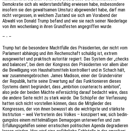
Demo­kra­tie sich als wider­stands­fä­hig erwie­sen habe, insbe­son­de­re
inso­fern sie den gewalt­sa­men Umsturz abge­wen­det habe, darf man
nicht verges­sen, in welchem Zustand sie sich am Vorabend der
Abwahl von Donald Trump befand und wie sie nach seiner Nieder­la­ge
von ihm wochen­lang in ihren Grund­fes­ten ange­grif­fen wurde.
– - –
Trump hat die beson­de­re Macht­fül­le des Präsi­den­ten, der nicht vom
Parla­ment abhän­gig und ihm Rechen­schaft schul­dig ist, extrem
ausge­wei­tet und prak­tisch auto­ri­tär regiert. Das System der „checks
and balan­ces“, bei dem der Kongress den Präsi­den­ten vor allem über
die Bewil­li­gung von Haus­halts­mit­teln kontrol­liert und in Schach hält,
war zusam­men­ge­bro­chen. James Madi­son, einer der Grün­der­vä­ter
der Repu­blik, hatte seine Erwar­tung auf das Funk­tio­nie­ren dieses
Systems damit begrün­det, dass „ambi­ti­on coun­ter­acts ambi­ti­on“,
also jede der beiden Mächte eifer­süch­tig darauf bedacht wäre, dass
die andere Seite nicht zu stark würde. Die Schöp­fer der Verfas­sung
hatten sich nicht vorstel­len können, dass die Mitglie­der des
Kongres­ses, der von ihnen bewusst als die wich­tigs­te und stärks­te
Insti­tu­ti­on – weil Vertre­te­rin des Volkes – konzi­piert war, sich bedin­
gungs­los einem mittel­mä­ßi­gen Demago­gen unter­wer­fen und zum
Erfül­lungs­ge­hil­fen seiner erra­ti­schen poli­ti­schen Agenda degra­die­ren