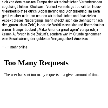
sich von dem rasan­ten Tempo der wirt­schaft­li­chen Verän­de­run­gen
abge­hängt fühlen. Stich­wort: Verlust vormals gut bezahl­ter Indus­
trie­ar­beits­plät­ze durch Globa­li­sie­rung und Digi­ta­li­sie­rung. Im Kern
geht es aber nicht nur um den wirt­schaft­li­chen und finan­zi­el­len
Aspekt dieses Nieder­gangs, hierin steckt auch die Sehn­sucht nach
der „guten, alten Zeit“, in der die Verhält­nis­se klar und über­schau­bar
waren. Trumps Lock­ruf „Make Ameri­ca great again“ versprach ja
keinen Aufbruch in die Zukunft, sondern war im Grunde genom­men
eine Beschwö­rung der golde­nen Vergan­gen­heit Amerikas.
– - – mehr online