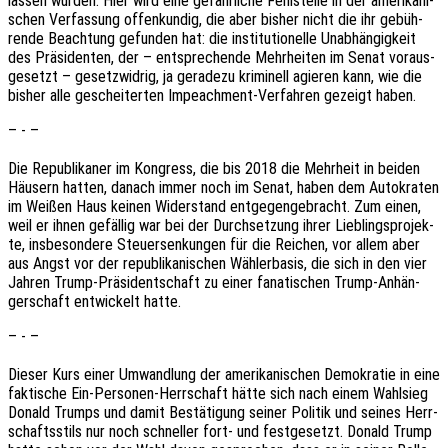
lassen würden. Hier wird eine gefähr­li­che Fehl­stel­le in der ameri­ka­ni­
schen Verfas­sung offen­kun­dig, die aber bisher nicht die ihr gebüh­
ren­de Beach­tung gefun­den hat: die insti­tu­tio­nel­le Unab­hän­gig­keit
des Präsi­den­ten, der – entspre­chen­de Mehr­hei­ten im Senat voraus­
ge­setzt – gesetz­wid­rig, ja gera­de­zu krimi­nell agie­ren kann, wie die
bisher alle geschei­ter­ten Impeach­ment-Verfah­ren gezeigt haben.
– - –
Die Repu­bli­ka­ner im Kongress, die bis 2018 die Mehr­heit in beiden
Häusern hatten, danach immer noch im Senat, haben dem Auto­kra­ten
im Weißen Haus keinen Wider­stand entge­gen­ge­bracht. Zum einen,
weil er ihnen gefäl­lig war bei der Durch­set­zung ihrer Lieb­lings­pro­jek­
te, insbe­son­de­re Steu­er­sen­kun­gen für die Reichen, vor allem aber
aus Angst vor der repu­bli­ka­ni­schen Wähler­ba­sis, die sich in den vier
Jahren Trump-Präsi­dent­schaft zu einer fana­ti­schen Trump-Anhän­
ger­schaft entwi­ckelt hatte.
– - –
Dieser Kurs einer Umwand­lung der ameri­ka­ni­schen Demo­kra­tie in eine
fakti­sche Ein-Perso­nen-Herr­schaft hätte sich nach einem Wahl­sieg
Donald Trumps und damit Bestä­ti­gung seiner Poli­tik und seines Herr­
schafts­stils nur noch schnel­ler fort- und fest­ge­setzt. Donald Trump