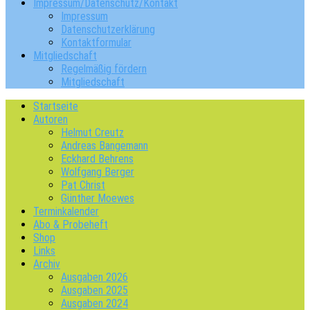
Impressum/Datenschutz/Kontakt
Impressum
Datenschutzerklärung
Kontaktformular
Mitgliedschaft
Regelmäßig fördern
Mitgliedschaft
Startseite
Autoren
Helmut Creutz
Andreas Bangemann
Eckhard Behrens
Wolfgang Berger
Pat Christ
Günther Moewes
Terminkalender
Abo & Probeheft
Shop
Links
Archiv
Ausgaben 2026
Ausgaben 2025
Ausgaben 2024