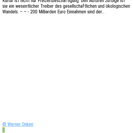
Kultur ist nicht nur Frei­zeit­be­schäf­ti­gung. Den Autoren zufol­ge ist
sie ein wesent­li­cher Trei­ber des gesell­schaft­li­chen und ökolo­gi­schen
Wandels. – – - 200 Milli­ar­den Euro Einnah­men sind der…
© Werner Onken
0