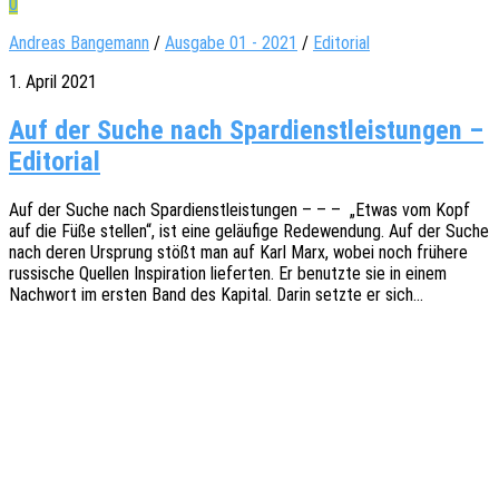
0
Andreas Bangemann
/
Ausgabe 01 - 2021
/
Editorial
1. April 2021
Auf der Suche nach Spardienstleistungen –
Editorial
Auf der Suche nach Spar­dienst­leis­tun­gen – – – „Etwas vom Kopf
auf die Füße stel­len“, ist eine geläu­fi­ge Rede­wen­dung. Auf der Suche
nach deren Ursprung stößt man auf Karl Marx, wobei noch frühe­re
russi­sche Quel­len Inspi­ra­ti­on liefer­ten. Er benutz­te sie in einem
Nach­wort im ersten Band des Kapi­tal. Darin setzte er sich…