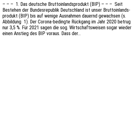
– – – 1. Das deut­sche Brut­to­in­lands­pro­dukt (BIP) – – – Seit
Bestehen der Bundes­re­pu­blik Deutsch­land ist unser Brut­to­in­lands­
pro­dukt (BIP) bis auf wenige Ausnah­men dauernd gewach­sen (s.
Abbil­dung 1). Der Corona-bedin­g­­te Rück­gang im Jahr 2020 betrug
nur 3,5 %. Für 2021 sagen die sog. Wirt­schafts­wei­sen sogar wieder
einen Anstieg des BIP voraus. Dass der…