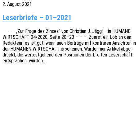
2. August 2021
Leserbriefe – 01–2021
– – – „Zur Frage des Zinses“ von Chris­ti­an J. Jäggi – in HUMANE
WIRTSCHAFT 04/2020, Seite 20–23 – – – Zuerst ein Lob an den
Redak­teur: es ist gut, wenn auch Beiträ­ge mit konträ­ren Ansich­ten in
der HUMANEN WIRTSCHAFT erschei­nen. Würden nur Arti­kel abge­
druckt, die weitest­ge­hend den Posi­tio­nen der brei­ten Leser­schaft
entsprä­chen, würden…