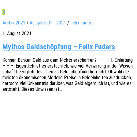
0
Archiv 2021
/
Ausgabe 01 - 2021
/
Felix Fuders
1. August 2021
Mythos Geldschöpfung – Felix Fuders
Können Banken Geld aus dem Nichts erschaf­fen? – – – I. Einlei­tung
– – – Eigent­lich ist es erstaun­lich, wie viel Verwir­rung in der Wissen­
schaft bezüg­lich des Themas Geld­schöp­fung herrscht. Obwohl die
meis­ten ökono­mi­schen Model­le Preise in Geld­ein­hei­ten ausdrü­cken,
herrscht viel Unkennt­nis darüber, was Geld eigent­lich ist, und wie es
entsteht. Dieses Unwis­sen ist…