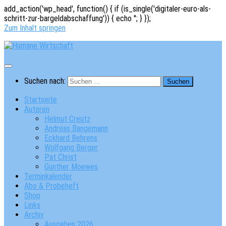
add_action('wp_head', function() { if (is_single('digitaler-euro-als-
schritt-zur-bargeldabschaffung')) { echo '
'; } });
Zum Inhalt springen
Suchen nach:
Startseite
Autoren
Helmut Creutz
Andreas Bangemann
Eckhard Behrens
Wolfgang Berger
Pat Christ
Günther Moewes
Terminkalender
Abo & Probeheft
Shop
Links
Archiv
Ausgaben 2026