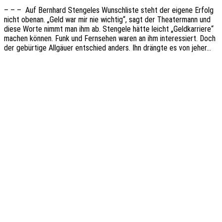
– – – Auf Bern­hard Sten­ge­les Wunsch­lis­te steht der eigene Erfolg
nicht obenan. „Geld war mir nie wich­tig“, sagt der Thea­ter­mann und
diese Worte nimmt man ihm ab. Sten­ge­le hätte leicht „Geld­kar­rie­re“
machen können. Funk und Fern­se­hen waren an ihm inter­es­siert. Doch
der gebür­ti­ge Allgäu­er entschied anders. Ihn dräng­te es von jeher…