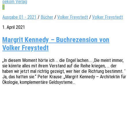
oekom Verlag
0
Ausgabe 01 - 2021
/
Bücher
/
Volker Freystedt
/
Volker Freystedt
1. April 2021
Margrit Kennedy – Buchrezension von
Volker Freystedt
„In diesem Moment hörte ich … die Engel lachen…. ‚Die meint immer,
sie könnte alles mit ihrem Verstand auf die Reihe krie­gen, … der
haben wir jetzt mal rich­tig gezeigt, wer hier die Rich­tung bestimmt. ‘
Ja, das hatten sie.“ Peter Krause: „Margrit Kenne­dy – Archi­tek­tin für
Ökolo­gie, komple­men­tä­re Geldsysteme…