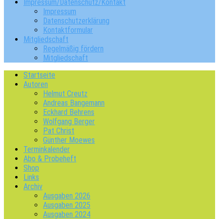
Impressum/Datenschutz/Kontakt
Impressum
Datenschutzerklärung
Kontaktformular
Mitgliedschaft
Regelmäßig fördern
Mitgliedschaft
Startseite
Autoren
Helmut Creutz
Andreas Bangemann
Eckhard Behrens
Wolfgang Berger
Pat Christ
Günther Moewes
Terminkalender
Abo & Probeheft
Shop
Links
Archiv
Ausgaben 2026
Ausgaben 2025
Ausgaben 2024