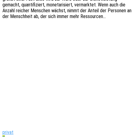
gemacht, quan­ti­fi­ziert, mone­ta­ri­siert, vermark­tet. Wenn auch die
Anzahl reicher Menschen wächst, nimmt der Anteil der Perso­nen an
der Mensch­heit ab, der sich immer mehr Ressourcen…
privat