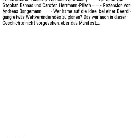
Stephan Bannas und Cars­ten Herr­mann-Pillath – – - Rezen­si­on von
Andre­as Bange­mann – – - Wer käme auf die Idee, bei einer Beer­di­
gung etwas Welt­ver­än­dern­des zu planen? Das war auch in dieser
Geschich­te nicht vorge­se­hen, aber das Manifest,…