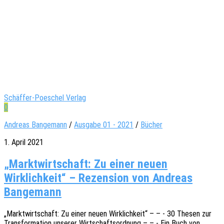
Schäffer-Poeschel Verlag
0
Andreas Bangemann
/
Ausgabe 01 - 2021
/
Bücher
1. April 2021
„Marktwirtschaft: Zu einer neuen
Wirklichkeit“ – Rezension von Andreas
Bangemann
„Markt­wirt­schaft: Zu einer neuen Wirk­lich­keit“ – – - 30 Thesen zur
Trans­for­ma­ti­on unse­rer Wirt­schafts­ord­nung – – - Ein Buch von