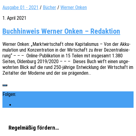
Ausgabe 01 - 2021
/
Bücher
/
Werner Onken
1. April 2021
Buchhinweis Werner Onken – Redaktion
Werner Onken: „Markt­wirt­schaft ohne Kapi­ta­lis­mus – Von der Akku­
mu­la­ti­on und Konzen­tra­ti­on in der Wirt­schaft zu ihrer Dezen­tra­li­sie­
rung“ – – – Online-Publi­­ka­­ti­on in 15 Teilen mit insge­samt 1.380
Seiten, Olden­burg 2019/2020 – – – Dieses Buch wirft einen unge­
wohn­ten Blick auf die rund 250-jährige Entwick­lung der Wirt­schaft im
Zeit­al­ter der Moder­ne und der sie prägenden…
Folgen:
Regelmäßig fördern…