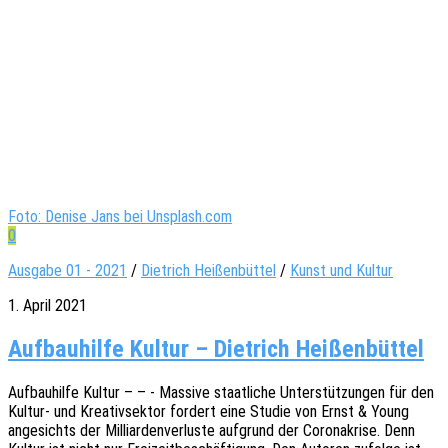
Foto: Denise Jans bei Unsplash.com
0
Ausgabe 01 - 2021
/
Dietrich Heißenbüttel
/
Kunst und Kultur
1. April 2021
Aufbauhilfe Kultur – Dietrich Heißenbüttel
Aufbau­hil­fe Kultur – – - Massi­ve staat­li­che Unter­stüt­zun­gen für den
Kultur- und Krea­tiv­sek­tor fordert eine Studie von Ernst & Young
ange­sichts der Milli­ar­den­ver­lus­te aufgrund der Coro­na­kri­se. Denn