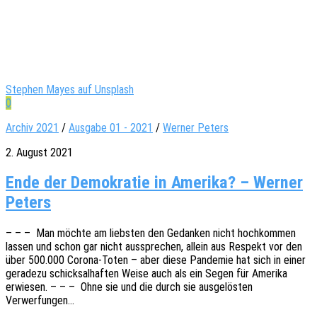
Stephen Mayes auf Unsplash
0
Archiv 2021
/
Ausgabe 01 - 2021
/
Werner Peters
2. August 2021
Ende der Demokratie in Amerika? – Werner
Peters
– – – Man möchte am liebs­ten den Gedan­ken nicht hoch­kom­men
lassen und schon gar nicht ausspre­chen, allein aus Respekt vor den
über 500.000 Corona-Toten – aber diese Pande­mie hat sich in einer
gera­de­zu schick­sal­haf­ten Weise auch als ein Segen für Ameri­ka
erwie­sen. – – – Ohne sie und die durch sie ausge­lös­ten
Verwerfungen…