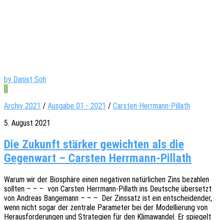
by Danist Soh
0
Archiv 2021
/
Ausgabe 01 - 2021
/
Carsten Herrmann-Pillath
5. August 2021
Die Zukunft stärker gewichten als die
Gegenwart – Carsten Herrmann-Pillath
Warum wir der Biosphä­re einen nega­ti­ven natür­li­chen Zins bezah­len
soll­ten – – – von Cars­ten Herr­­mann-Pillath ins Deut­sche über­setzt
von Andre­as Bange­mann – – – Der Zins­satz ist ein entschei­den­der,
wenn nicht sogar der zentra­le Para­me­ter bei der Model­lie­rung von
Heraus­for­de­run­gen und Stra­te­gien für den Klima­wan­del. Er spie­gelt