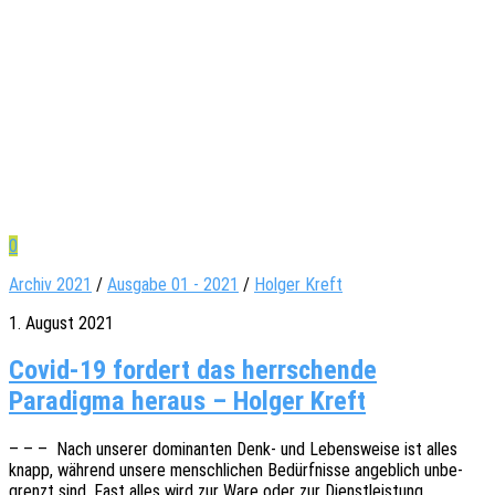
0
Archiv 2021
/
Ausgabe 01 - 2021
/
Holger Kreft
1. August 2021
Covid-19 fordert das herrschende
Paradigma heraus – Holger Kreft
– – – Nach unse­rer domi­nan­ten Denk- und Lebens­wei­se ist alles
knapp, während unsere mensch­li­chen Bedürf­nis­se angeb­lich unbe­
grenzt sind. Fast alles wird zur Ware oder zur Dienst­leis­tung