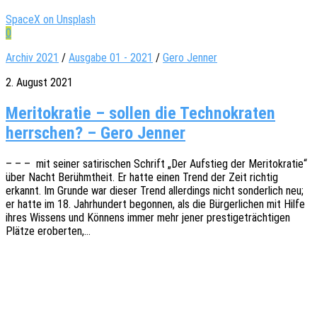
SpaceX on Unsplash
0
Archiv 2021
/
Ausgabe 01 - 2021
/
Gero Jenner
2. August 2021
Meritokratie – sollen die Technokraten
herrschen? – Gero Jenner
– – – mit seiner sati­ri­schen Schrift „Der Aufstieg der Meri­to­kra­tie“
über Nacht Berühmt­heit. Er hatte einen Trend der Zeit rich­tig
erkannt. Im Grunde war dieser Trend aller­dings nicht sonder­lich neu;
er hatte im 18. Jahr­hun­dert begon­nen, als die Bürger­li­chen mit Hilfe
ihres Wissens und Könnens immer mehr jener pres­ti­ge­träch­ti­gen
Plätze eroberten,…