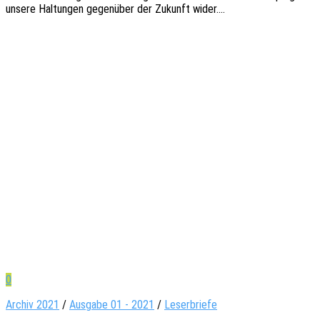
unsere Haltun­gen gegen­über der Zukunft wider.…
0
Archiv 2021
/
Ausgabe 01 - 2021
/
Leserbriefe