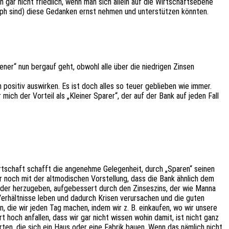
 gar nicht fried­lich, wenn man sich allein auf die Wirt­schafts­ebe­ne
soph sind) diese Gedan­ken ernst nehmen und unter­stüt­zen könnten.
­ner“ nun berg­auf geht, obwohl alle über die nied­ri­gen Zinsen
 posi­tiv auswir­ken. Es ist doch alles so teuer geblie­ben wie immer.
 mich der Vorteil als „Klei­ner Sparer“, der auf der Bank auf jeden Fall
rt­schaft schafft die ange­neh­me Gele­gen­heit, durch „Sparen“ seinen
r noch mit der altmo­di­schen Vorstel­lung, dass die Bank ähnlich dem
eder herzu­ge­ben, aufge­bes­sert durch den Zinses­zins, der wie Manna
erhält­nis­se leben und dadurch Krisen verur­sa­chen und die guten
n, die wir jeden Tag machen, indem wir z. B. einkau­fen, wo wir unsere
 hoch anfal­len, dass wir gar nicht wissen wohin damit, ist nicht ganz
lär­ten, die sich ein Haus oder eine Fabrik bauen. Wenn das nämlich nicht