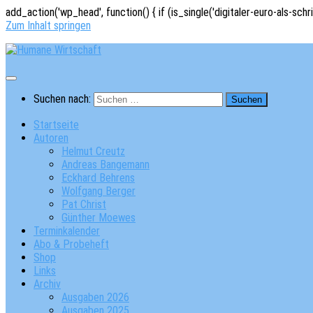
add_action('wp_head', function() { if (is_single('digitaler-euro-als-schr
Zum Inhalt springen
Suchen nach:
Startseite
Autoren
Helmut Creutz
Andreas Bangemann
Eckhard Behrens
Wolfgang Berger
Pat Christ
Günther Moewes
Terminkalender
Abo & Probeheft
Shop
Links
Archiv
Ausgaben 2026
Ausgaben 2025