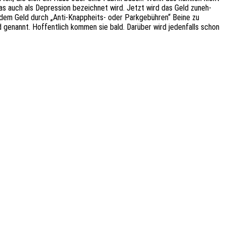
as auch als Depres­si­on bezeich­net wird. Jetzt wird das Geld zuneh­
 dem Geld durch „Anti-Knapp­heits- oder Park­ge­büh­ren“ Beine zu
eld genannt. Hoffent­lich kommen sie bald. Darüber wird jeden­falls schon