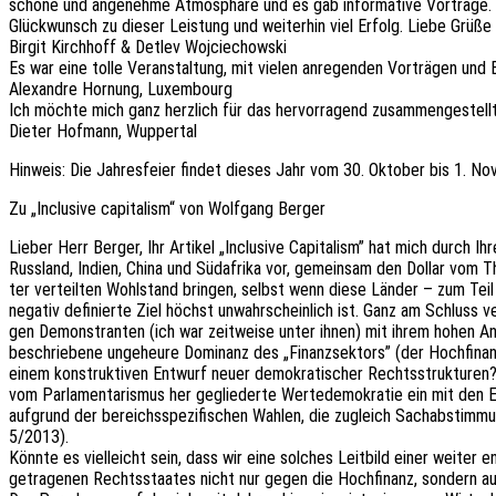
schöne und ange­neh­me Atmo­sphä­re und es gab infor­ma­ti­ve Vorträge.
Glück­wunsch zu dieser Leis­tung und weiter­hin viel Erfolg. Liebe Grüße
Birgit Kirch­hoff & Detlev Wojciechowski
Es war eine tolle Veran­stal­tung, mit vielen anre­gen­den Vorträ­gen u
Alex­and­re Hornung, Luxembourg
Ich möchte mich ganz herz­lich für das hervor­ra­gend zusam­men­ge­stell­
Dieter Hofmann, Wuppertal
Hinweis: Die Jahres­fei­er findet dieses Jahr vom 30. Okto­ber bis 1. No
Zu „Inclu­si­ve capi­ta­lism“ von Wolf­gang Berger
Lieber Herr Berger, Ihr Arti­kel „Inclu­si­ve Capi­ta­lism” hat mich durch
Russ­land, Indien, China und Südafri­ka vor, gemein­sam den Dollar vom Th
ter verteil­ten Wohl­stand brin­gen, selbst wenn diese Länder – zum Teil
nega­tiv defi­nier­te Ziel höchst unwahr­schein­lich ist. Ganz am Schluss v
gen Demons­tran­ten (ich war zeit­wei­se unter ihnen) mit ihrem hohen An
beschrie­be­ne unge­heu­re Domi­nanz des „Finanz­sek­tors” (der Hoch­fi­na
einem konstruk­ti­ven Entwurf neuer demo­kra­ti­scher Rechts­struk­tu­re
vom Parla­men­ta­ris­mus her geglie­der­te Werte­de­mo­kra­tie ein mit den Eb
aufgrund der bereichs­spe­zi­fi­schen Wahlen, die zugleich Sach­ab­stim­
5/2013).
Könnte es viel­leicht sein, dass wir eine solches Leit­bild einer weiter e
getra­ge­nen Rechts­staa­tes nicht nur gegen die Hoch­fi­nanz, sondern au