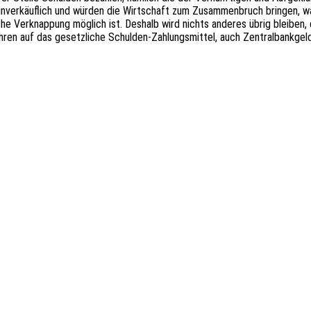
unver­käuf­lich und würden die Wirt­schaft zum Zusam­men­bruch brin­gen, w
che Verknap­pung möglich ist. Deshalb wird nichts ande­res übrig blei­ben,
üh­ren auf das gesetz­li­che Schul­den-Zahlungs­mit­tel, auch Zentral­bank­g