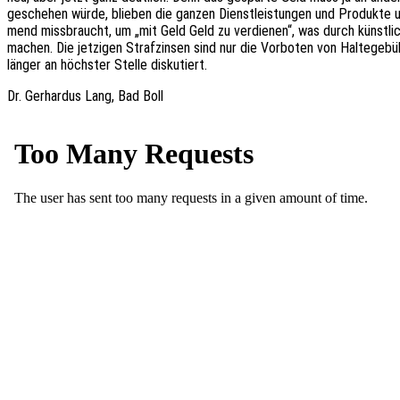
gesche­hen würde, blie­ben die ganzen Dienst­leis­tun­gen und Produk­te 
mend miss­braucht, um „mit Geld Geld zu verdie­nen“, was durch künst­li­
machen. Die jetzi­gen Straf­zin­sen sind nur die Vorbo­ten von Halte­ge­b
länger an höchs­ter Stelle diskutiert.
Dr. Gerhar­dus Lang, Bad Boll