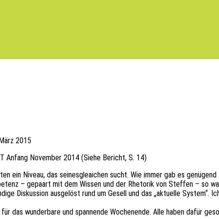
 März 2015
T Anfang Novem­ber 2014 (Siehe Bericht, S. 14)
atten ein Niveau, das seines­gle­ai­chen sucht. Wie immer gab es genü­gen
­pe­tenz – gepaart mit dem Wissen und der Rheto­rik von Stef­fen – so w
­ge Diskus­si­on ausge­löst rund um Gesell und das „aktu­el­le System“. Ich
für das wunder­ba­re und span­nen­de Wochen­en­de. Alle haben dafür geso