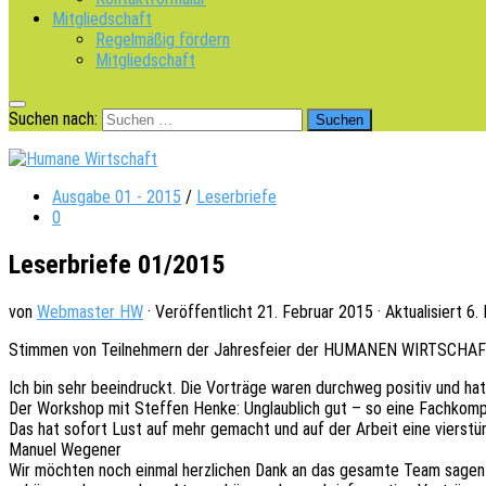
Mitgliedschaft
Regelmäßig fördern
Mitgliedschaft
Suchen nach:
Ausgabe 01 - 2015
/
Leserbriefe
0
Leserbriefe 01/2015
von
Webmaster HW
· Veröffentlicht
21. Februar 2015
· Aktualisiert
6.
Stim­men von Teil­neh­mern der Jahres­fei­er der HUMANEN WIRTSCHAF
Ich bin sehr beein­druckt. Die Vorträ­ge waren durch­weg posi­tiv und h
Der Work­shop mit Stef­fen Henke: Unglaub­lich gut – so eine Fach­kom
Das hat sofort Lust auf mehr gemacht und auf der Arbeit eine vier­stün­di
Manuel Wegener
Wir möch­ten noch einmal herz­li­chen Dank an das gesam­te Team sagen 