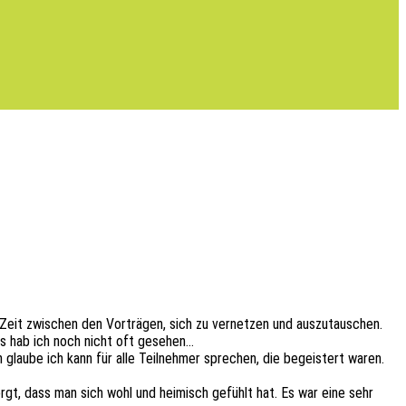
d Zeit zwischen den Vorträ­gen, sich zu vernet­zen und auszutauschen.
as hab ich noch nicht oft gesehen…
 glaube ich kann für alle Teil­neh­mer spre­chen, die begeis­tert waren.
rgt, dass man sich wohl und heimisch gefühlt hat. Es war eine sehr