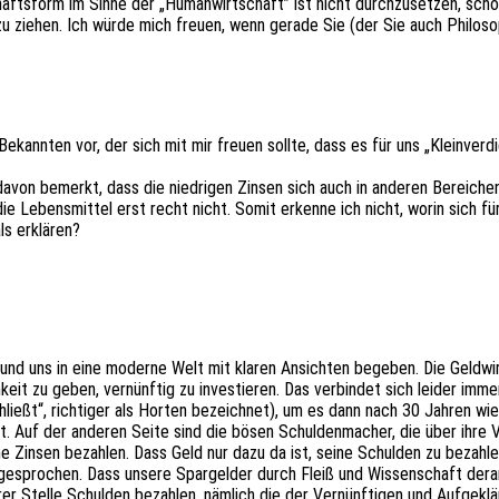
hafts­form im Sinne der „Human­wirt­schaft” ist nicht durch­zu­set­zen, schon
t zu ziehen. Ich würde mich freuen, wenn gerade Sie (der Sie auch Philo­
ann­ten vor, der sich mit mir freuen sollte, dass es für uns „Klein­ver­die
davon bemerkt, dass die nied­ri­gen Zinsen sich auch in ande­ren Berei­chen
e Lebens­mit­tel erst recht nicht. Somit erken­ne ich nicht, worin sich für
als erklären?
 und uns in eine moder­ne Welt mit klaren Ansich­ten bege­ben. Die Geld­wi
it zu geben, vernünf­tig zu inves­tie­ren. Das verbin­det sich leider imme
hließt“, rich­ti­ger als Horten bezeich­net), um es dann nach 30 Jahren wi
 Auf der ande­ren Seite sind die bösen Schul­den­ma­cher, die über ihre V
e Zinsen bezah­len. Dass Geld nur dazu da ist, seine Schul­den zu bezah­le
e­spro­chen. Dass unsere Spar­gelder durch Fleiß und Wissen­schaft derart
rer Stelle Schul­den bezah­len, nämlich die der Vernünf­ti­gen und Aufge­k