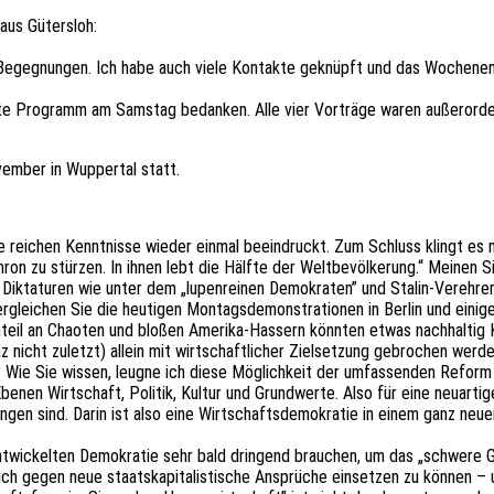
 aus Gütersloh:
nd Begeg­nun­gen. Ich habe auch viele Kontak­te geknüpft und das Wochen­e
te Programm am Sams­tag bedan­ken. Alle vier Vorträ­ge waren außer­or­dent
vem­ber in Wupper­tal statt.
 Ihre reichen Kennt­nis­se wieder einmal beein­druckt. Zum Schluss klingt e
ron zu stür­zen. In ihnen lebt die Hälfte der Welt­be­völ­ke­rung.“ Meinen 
 Dikta­tu­ren wie unter dem „lupen­rei­nen Demo­kra­ten” und Stalin-Vereh
erglei­chen Sie die heuti­gen Montags­de­mons­tra­tio­nen in Berlin und eini
teil an Chao­ten und bloßen Ameri­ka-Hassern könn­ten etwas nach­hal­tig K
nz nicht zuletzt) allein mit wirt­schaft­li­cher Ziel­set­zung gebro­chen wer
n? Wie Sie wissen, leugne ich diese Möglich­keit der umfas­sen­den Reform
enen Wirt­schaft, Poli­tik, Kultur und Grund­wer­te. Also für eine neuar­ti­ge 
mun­gen sind. Darin ist also eine Wirt­schafts­de­mo­kra­tie in einem gan
ntwi­ckel­ten Demo­kra­tie sehr bald drin­gend brau­chen, um das „schwe­re G
ch gegen neue staats­ka­pi­ta­lis­ti­sche Ansprü­che einset­zen zu können –