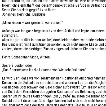
Das Para­do­xon, auf das ich seit Jahren hinwei­se, ist: eine neue Wirt­sc
fixiert, ohne ernst­haft das gesamt­de­mo­kra­ti­sche Gefüge in Betrach
Seien Sie herz­lich gegrüßt von Ihrem
Johan­nes Hein­richs, Duisburg
„Minus­zin­sen – wer gewinnt, wer verliert“
Anfangs war ich ganz begeis­tert von dem Arti­kel und legte ihm einem Bek
schimpfen.
Alles ist gut erklärt in dem Arti­kel, doch leider haben wir beide nichts 
Das Benzin ist nicht güns­ti­ger gewor­den, auch nicht meine Miete und di
verliert, durch die nied­ri­gen Zinsen zeigen soll. Können Sie das noch­m
Petra Schneck­ner-Skiba, Witten
Sparers Leiden oder
„Das Spar­schwein ist die Ursa­che von Wirtschaftskrisen“
Es wird Zeit, dass wir von senti­men­ta­len Posi­tio­nen Abschied nehmen
Konsum in die Zukunft zu verschie­ben und ande­ren Leuten die Möglich­ke
klas­si­schen Spar­schwein das Geld sicher aufbe­wahrt („im Tresor einsc
von Gott dem Gerech­ten den „guten Spar­sa­men“ als Beloh­nung zusteht.
Sparer um ihr teures Geld brin­gen. Zur „Strafe“ muss­ten die bisher hoh
Schuld sofort durch das Geld tilgen können, hat sich noch nicht herum­g
neu, aber jetzt ganz deut­lich. Denn das gespar­te Geld muss ja an ande­