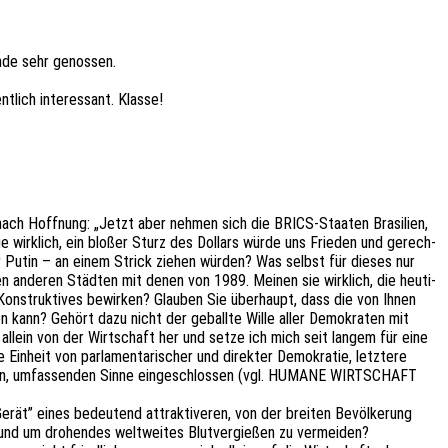
n­de sehr genossen.
­lich inter­es­sant. Klasse!
s nach Hoff­nung: „Jetzt aber nehmen sich die BRICS-Staa­ten Brasi­li­en,
Sie wirk­lich, ein bloßer Sturz des Dollars würde uns Frie­den und gerech­
­rer Putin – an einem Strick ziehen würden? Was selbst für dieses nur
­gen ande­ren Städ­ten mit denen von 1989. Meinen sie wirk­lich, die heuti­
onstruk­ti­ves bewir­ken? Glau­ben Sie über­haupt, dass die von Ihnen
den kann? Gehört dazu nicht der geball­te Wille aller Demo­kra­ten mit
 allein von der Wirt­schaft her und setze ich mich seit langem für eine
Einheit von parla­men­ta­ri­scher und direk­ter Demo­kra­tie, letz­te­re
z neuen, umfas­sen­den Sinne einge­schlos­sen (vgl. HUMANE WIRTSCHAFT
erät” eines bedeu­tend attrak­ti­ve­ren, von der brei­ten Bevöl­ke­rung
 und um drohen­des welt­wei­tes Blut­ver­gie­ßen zu vermeiden?