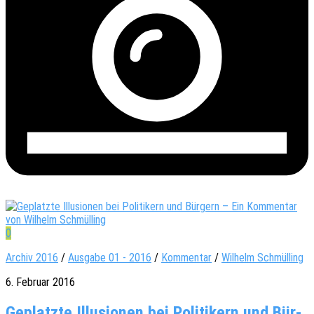
0
Archiv 2016
/
Ausgabe 01 - 2016
/
Kommentar
/
Wilhelm Schmülling
6. Februar 2016
Geplatzte Illu­sio­nen bei Poli­ti­kern und Bür­