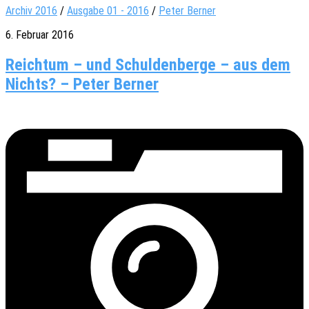
Archiv 2016
/
Ausgabe 01 - 2016
/
Peter Ber­ner
6. Februar 2016
Reich­tum – und Schul­den­berge – aus dem
Nichts? – Peter Berner