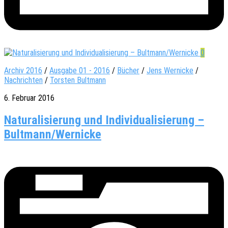
0
Archiv 2016
/
Ausgabe 01 - 2016
/
Bücher
/
Jens Wernicke
/
Nachrichten
/
Torsten Bultmann
6. Februar 2016
Natu­ra­li­sie­rung und Indi­vi­dua­li­sie­rung –
Bultmann/Wernicke