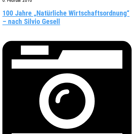
6. Februar 2016
100 Jahre „Natür­li­che Wirt­schafts­ord­nung“
– nach Sil­vio Gesell