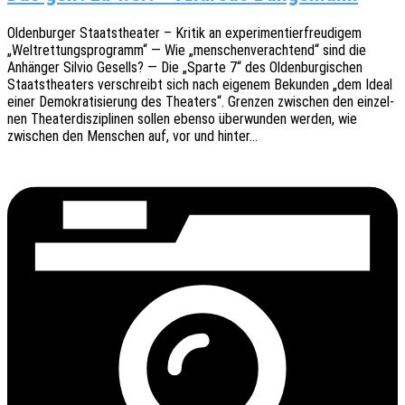
Olden­bur­ger Staats­thea­ter – Kritik an expe­ri­men­tier­freu­di­gem
„Welt­ret­tungs­pro­gramm“ — Wie „menschen­ver­ach­tend“ sind die
Anhän­ger Silvio Gesells? — Die „Sparte 7“ des Olden­bur­gi­schen
Staats­thea­ters verschreibt sich nach eige­nem Bekun­den „dem Ideal
einer Demo­kra­ti­sie­rung des Thea­ters“. Gren­zen zwischen den einzel­
nen Thea­ter­dis­zi­pli­nen sollen ebenso über­wun­den werden, wie
zwischen den Menschen auf, vor und hinter…