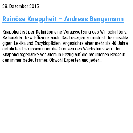
28. Dezember 2015
Ruinöse Knappheit – Andreas Bangemann
Knapp­heit ist per Defi­ni­ti­on eine Voraus­set­zung des Wirt­schaf­tens.
Ratio­na­li­tät bzw. Effi­zi­enz auch. Das besa­gen zumin­dest die einschlä­
gi­gen Lexika und Enzy­klo­pä­dien. Ange­sichts einer mehr als 40 Jahre
geführ­ten Diskus­si­on über die Gren­zen des Wachs­tums wird der
Knapp­heits­ge­dan­ke vor allem in Bezug auf die natür­li­chen Ressour­
cen immer bedeut­sa­mer. Obwohl Exper­ten und jeder…