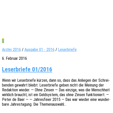
0
Archiv 2016
/
Ausgabe 01 - 2016
/
Leserbriefe
6. Februar 2016
Leser­briefe 01/2016
Wenn wir Leser­brie­fe kürzen, dann so, dass das Anlie­gen der Schrei­
ben­den gewahrt bleibt. Leser­brie­fe geben nicht die Meinung der
Redak­ti­on wieder. — Ohne Zinsen — Das einzi­ge, was die Mensch­heit
wirk­lich braucht, ist ein Geld­sys­tem, das ohne Zinsen funk­tio­niert. —
Peter de Baer — — Jahres­fei­er 2015 — Das war wieder eine wunder­
ba­re Jahres­ta­gung. Die Themenauswahl…