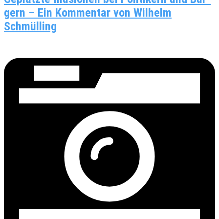
gern – Ein Kom­men­tar von Wil­helm
Schmülling