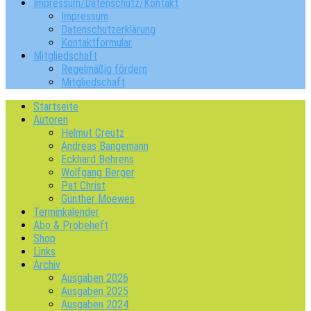
Impressum/Datenschutz/Kontakt
Impressum
Datenschutzerklärung
Kontaktformular
Mitgliedschaft
Regelmäßig fördern
Mitgliedschaft
Startseite
Autoren
Helmut Creutz
Andreas Bangemann
Eckhard Behrens
Wolfgang Berger
Pat Christ
Günther Moewes
Terminkalender
Abo & Probeheft
Shop
Links
Archiv
Ausgaben 2026
Ausgaben 2025
Ausgaben 2024