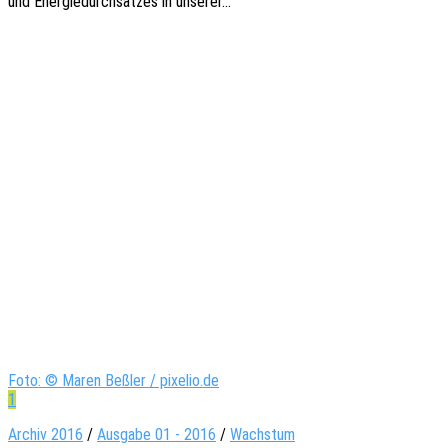
und Ener­gie­durch­sat­zes in unserer…
Foto: © Maren Beßler / pixelio.de
1
Archiv 2016
/
Ausgabe 01 - 2016
/
Wachstum