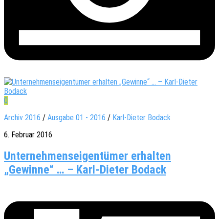
0
Archiv 2016
/
Ausgabe 01 - 2016
/
Karl-Dieter Bodack
6. Februar 2016
Unter­neh­mens­ei­gen­tü­mer erhal­ten
„Gewinne“ … – Karl-Dieter Bodack