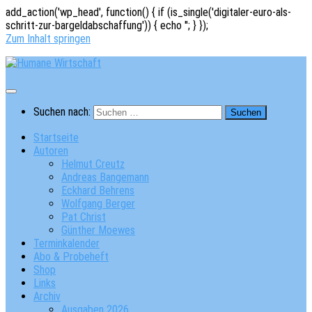
add_action('wp_head', function() { if (is_single('digitaler-euro-als-
schritt-zur-bargeldabschaffung')) { echo '
'; } });
Zum Inhalt springen
Suchen nach:
Startseite
Autoren
Helmut Creutz
Andreas Bangemann
Eckhard Behrens
Wolfgang Berger
Pat Christ
Günther Moewes
Terminkalender
Abo & Probeheft
Shop
Links
Archiv
Ausgaben 2026