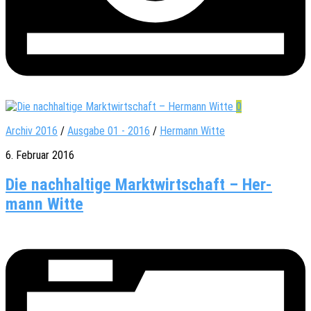
0
Archiv 2016
/
Ausgabe 01 - 2016
/
Her­mann Witte
6. Februar 2016
Die nach­hal­tige Markt­wirt­schaft – Her­
mann Witte