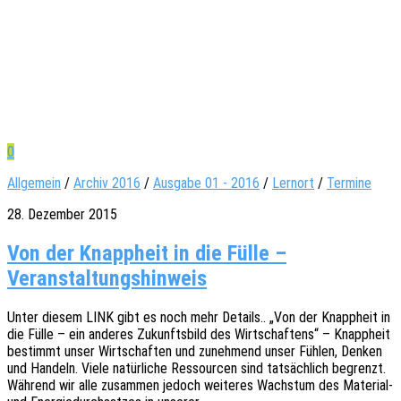
0
Allgemein
/
Archiv 2016
/
Ausgabe 01 - 2016
/
Lernort
/
Termine
28. Dezember 2015
Von der Knappheit in die Fülle –
Veranstaltungshinweis
Unter diesem LINK gibt es noch mehr Details.. „Von der Knapp­heit in
die Fülle – ein ande­res Zukunfts­bild des Wirt­schaf­tens“ – Knapp­heit
bestimmt unser Wirt­schaf­ten und zuneh­mend unser Fühlen, Denken
und Handeln. Viele natür­li­che Ressour­cen sind tatsäch­lich begrenzt.
Während wir alle zusam­men jedoch weite­res Wachs­tum des Mate­­ri­al-