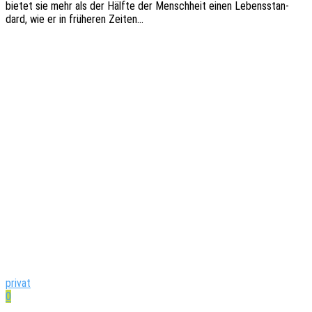
bietet sie mehr als der Hälfte der Mensch­heit einen Lebens­stan­
dard, wie er in frühe­ren Zeiten…
privat
0