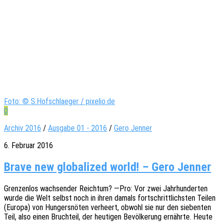
Foto: © S.Hofschlaeger / pixelio.de
0
Archiv 2016
/
Ausgabe 01 - 2016
/
Gero Jenner
6. Februar 2016
Brave new glo­ba­li­zed world! – Gero Jenner
Gren­zen­los wach­sen­der Reich­tum? —Pro: Vor zwei Jahr­hun­der­ten
wurde die Welt selbst noch in ihren damals fort­schritt­lichs­ten Teilen
(Europa) von Hungers­nö­ten verheert, obwohl sie nur den sieben­ten
Teil, also einen Bruch­teil, der heuti­gen Bevöl­ke­rung ernähr­te. Heute