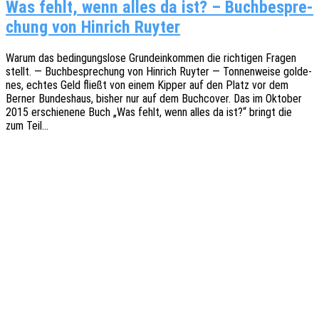
Was fehlt, wenn alles da ist? – Buch­be­spre­
chung von Hin­rich Ruyter
Warum das bedin­gungs­lo­se Grund­ein­kom­men die rich­ti­gen Fragen
stellt. — Buch­be­spre­chung von Hinrich Ruyter — Tonnen­wei­se golde­
nes, echtes Geld fließt von einem Kipper auf den Platz vor dem
Berner Bundes­haus, bisher nur auf dem Buch­co­ver. Das im Okto­ber
2015 erschie­ne­ne Buch „Was fehlt, wenn alles da ist?“ bringt die
zum Teil…