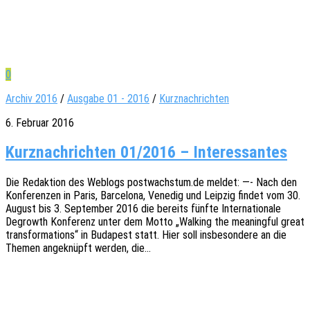
0
Archiv 2016
/
Ausgabe 01 - 2016
/
Kurznachrichten
6. Februar 2016
Kurz­nach­rich­ten 01/2016 – Interessantes
Die Redak­ti­on des Weblogs postwachstum.de meldet: —- Nach den
Konfe­ren­zen in Paris, Barce­lo­na, Vene­dig und Leip­zig findet vom 30.
August bis 3. Septem­ber 2016 die bereits fünfte Inter­na­tio­na­le
Degrowth Konfe­renz unter dem Motto „Walking the meaningful great
trans­for­ma­ti­ons“ in Buda­pest statt. Hier soll insbe­son­de­re an die
Themen ange­knüpft werden, die…