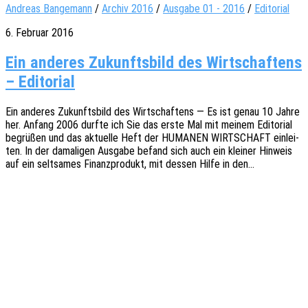
Andreas Bangemann
/
Archiv 2016
/
Ausgabe 01 - 2016
/
Editorial
6. Februar 2016
Ein ande­res Zukunfts­bild des Wirt­schaf­tens
– Editorial
Ein ande­res Zukunfts­bild des Wirt­schaf­tens — Es ist genau 10 Jahre
her. Anfang 2006 durfte ich Sie das erste Mal mit meinem Edito­ri­al
begrü­ßen und das aktu­el­le Heft der HUMANEN WIRTSCHAFT einlei­
ten. In der dama­li­gen Ausga­be befand sich auch ein klei­ner Hinweis
auf ein selt­sa­mes Finanz­pro­dukt, mit dessen Hilfe in den…