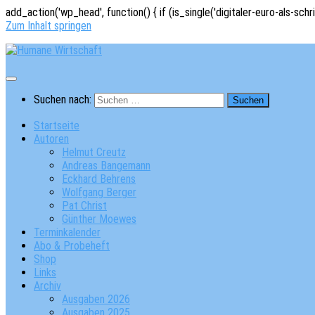
add_action('wp_head', function() { if (is_single('digitaler-euro-als-schr
Zum Inhalt springen
Suchen nach:
Startseite
Autoren
Helmut Creutz
Andreas Bangemann
Eckhard Behrens
Wolfgang Berger
Pat Christ
Günther Moewes
Terminkalender
Abo & Probeheft
Shop
Links
Archiv
Ausgaben 2026
Ausgaben 2025