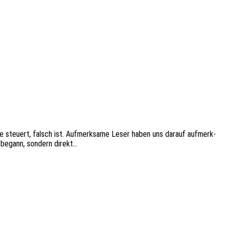
­ge steu­ert, falsch ist. Aufmerk­sa­me Leser haben uns darauf aufmerk­
4 begann, sondern direkt…