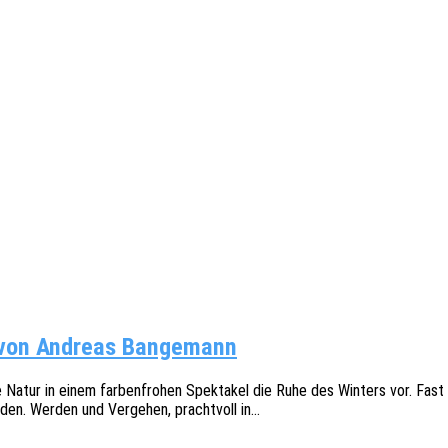
 von Andreas Bangemann
 Natur in einem farben­fro­hen Spek­ta­kel die Ruhe des Winters vor. Fast 
n­den. Werden und Verge­hen, pracht­voll in…