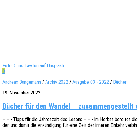
Foto: Chris Lawton auf Unsplash
0
Andreas Bangemann
/
Archiv 2022
/
Ausgabe 03 - 2022
/
Bücher
19. November 2022
Bücher für den Wandel – zusammengestellt
– – - Tipps für die Jahres­zeit des Lesens – – - Im Herbst berei­tet die
den und damit die Ankün­di­gung für eine Zeit der inne­ren Einkehr verbi