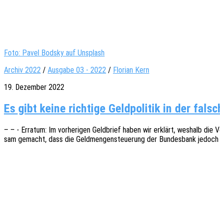
Foto: Pavel Bodsky auf Unsplash
Archiv 2022
/
Ausgabe 03 - 2022
/
Florian Kern
19. Dezember 2022
Es gibt keine richtige Geldpolitik in der fals
– – - Erra­tum: Im vorhe­ri­gen Geld­brief haben wir erklärt, weshalb die
sam gemacht, dass die Geld­men­gen­steue­rung der Bundes­bank jedoch 