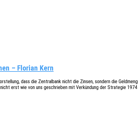
chen – Florian Kern
 Vorstel­lung, dass die Zentral­bank nicht die Zinsen, sondern die Geld­men
nicht erst wie von uns geschrie­ben mit Verkün­dung der Stra­te­gie 197