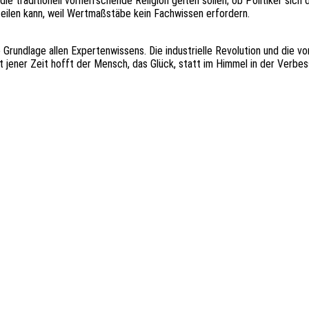
 die tradi­tio­nell vorherr­schen­de Reli­gi­on gelten sollen; ob Poli­ti­ker s
tei­len kann, weil Wert­maß­stä­be kein Fach­wis­sen erfordern.
d­la­ge allen Exper­ten­wis­sens. Die indus­tri­el­le Revo­lu­ti­on und die von
eit jener Zeit hofft der Mensch, das Glück, statt im Himmel in der Verbes­s