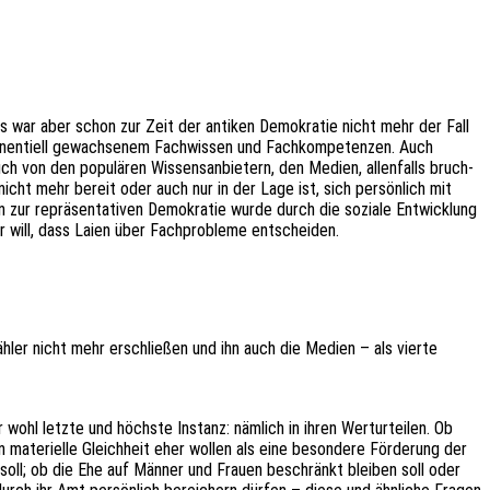
Das war aber schon zur Zeit der anti­ken Demo­kra­tie nicht mehr der Fall
o­nen­ti­ell gewach­se­nem Fach­wis­sen und Fach­kom­pe­ten­zen. Auch
 von den popu­lä­ren Wissens­an­bie­tern, den Medien, allen­falls bruch­
e nicht mehr bereit oder auch nur in der Lage ist, sich persön­lich mit
 zur reprä­sen­ta­ti­ven Demo­kra­tie wurde durch die sozia­le Entwick­lung
er will, dass Laien über Fach­pro­ble­me entscheiden.
Wähler nicht mehr erschlie­ßen und ihn auch die Medien – als vierte
wohl letzte und höchs­te Instanz: nämlich in ihren Wert­ur­tei­len. Ob
te­ri­el­le Gleich­heit eher wollen als eine beson­de­re Förde­rung der
n soll; ob die Ehe auf Männer und Frauen beschränkt blei­ben soll oder