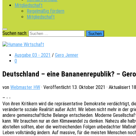
Mitgliedschaft
Regelmäßig fördern
Mitgliedschaft
Suchen nach:
Ausgabe 03 - 2021
/
Gero Jenner
0
Deutschland – eine Bananenrepublik? – Ger
von
Webmaster HW
· Veröffentlicht
13. Oktober 2021
· Aktualisiert
18
– - -
Von ihren Kriti­kern wird die reprä­sen­ta­ti­ve Demo­kra­tie verdäch­tigt,
verän­der­te sozia­le Reali­tät außer Acht. Wir leben nicht mehr in der 
andere gemein­schaft­li­che Belan­ge entschie­den. Moder­ne Gesell­schaf
kann. Wir brau­chen nur an den Klima­wan­del zu denken. Nahezu alle halb
abstel­len soll­ten, aber die weit­rei­chen­den Folgen unbe­dach­ter Maßn
Leben voll­stän­dig ändern. Auf massi­ve, für die meis­ten Menschen noch