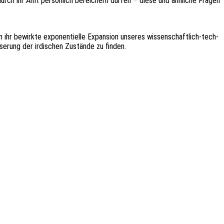
ich durch ihr Amt persön­lich berei­chern dürfen – diese und ähnli­che Fragen
 ihr bewirk­te expo­nen­ti­el­le Expan­si­on unse­res wissen­schaft­lich-tech­
e­rung der irdi­schen Zustän­de zu finden.