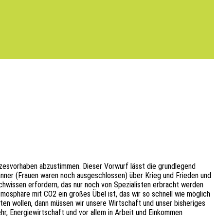
­zes­vor­ha­ben abzu­stim­men. Dieser Vorwurf lässt die grund­le­gend
 Männer (Frauen waren noch ausge­schlos­sen) über Krieg und Frie­den und
h­wis­sen erfor­dern, das nur noch von Spezia­lis­ten erbracht werden
Atmo­sphä­re mit CO2 ein großes Übel ist, das wir so schnell wie möglich
etten wollen, dann müssen wir unsere Wirt­schaft und unser bishe­ri­ges
hr, Ener­gie­wirt­schaft und vor allem in Arbeit und Einkom­men