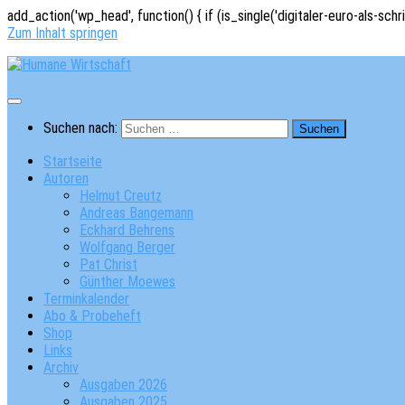
add_action('wp_head', function() { if (is_single('digitaler-euro-als-schr
Zum Inhalt springen
Suchen nach:
Startseite
Autoren
Helmut Creutz
Andreas Bangemann
Eckhard Behrens
Wolfgang Berger
Pat Christ
Günther Moewes
Terminkalender
Abo & Probeheft
Shop
Links
Archiv
Ausgaben 2026
Ausgaben 2025