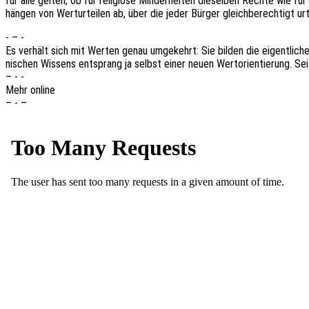
für alle gelten; ob für reli­giö­se Minder­hei­ten diesel­ben Rechte wie für
hängen von Wert­ur­tei­len ab, über die jeder Bürger gleich­be­rech­tigt ur
- – -
Es verhält sich mit Werten genau umge­kehrt: Sie bilden die eigent­li­che Grun
ni­schen Wissens entsprang ja selbst einer neuen Wert­ori­en­tie­rung. S
– - -
Mehr online
– - –