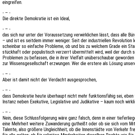
eingreifen.
- – -
Die direk­te Demo­kra­tie ist ein Ideal,
- – -
das sich nur unter der Voraus­set­zung verwirk­li­chen lässt, dass alle Bü
– und ist es seit­dem immer weni­ger. Seit der indus­tri­el­len Revo­lu­ti­o
schein­bar so einfa­che Proble­me, ob und bis zu welchem Grade ein Staat
stück­haft oder popu­lis­tisch verzerrt über­mit­telt wird, weil der durch
Proble­men zu befas­sen, die in ihrer Viel­falt unüber­schau­bar gewor­den 
zur Wissens­ge­sell­schaft erzwun­gen. Wer die erste­re als Lösung unse­re
- – -
Aber ist damit nicht der Verdacht ausgesprochen,
- – -
dass Demo­kra­tie heute über­haupt nicht mehr funk­ti­ons­fä­hig sei, ebe
Instanz neben Exeku­ti­ve, Legis­la­ti­ve und Judi­ka­ti­ve – kaum noch wirk­
- – -
Nein, diese Schluss­fol­ge­rung wäre ganz falsch, denn in einer tiefer­lie
eine Mehr­heit weite­re Zuwan­de­rung gutheißt oder ob sie sich vom Mitl
Talen­te, also größe­re Ungleich­heit; ob die Innen­städ­te von Verkehr 