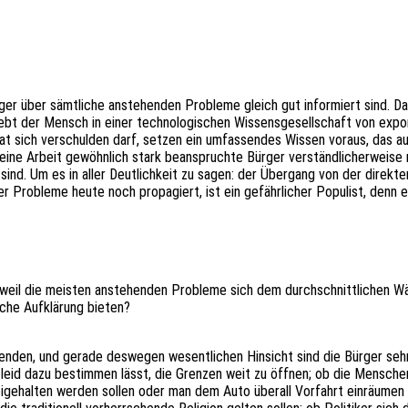
rger über sämt­li­che anste­hen­den Proble­me gleich gut infor­miert sind. 
n lebt der Mensch in einer tech­no­lo­gi­schen Wissens­ge­sell­schaft von exp
 sich verschul­den darf, setzen ein umfas­sen­des Wissen voraus, das auch
 seine Arbeit gewöhn­lich stark bean­spruch­te Bürger verständ­li­cher­wei­s
sind. Um es in aller Deut­lich­keit zu sagen: der Über­gang von der direk­ten
r Proble­me heute noch propa­giert, ist ein gefähr­li­cher Popu­list, denn 
n weil die meis­ten anste­hen­den Proble­me sich dem durch­schnitt­li­chen 
li­che Aufklä­rung bieten?
­gen­den, und gerade deswe­gen wesent­li­chen Hinsicht sind die Bürger sehr 
eid dazu bestim­men lässt, die Gren­zen weit zu öffnen; ob die Menschen ma
frei­ge­hal­ten werden sollen oder man dem Auto über­all Vorfahrt einräu­me