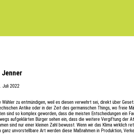
o Jenner
. Juli 2022
 die Wähler zu entmün­di­gen, weil es diesen verwehrt sei, direkt über Geset
grie­chi­schen Antike oder in der Zeit des germa­ni­schen Things, wo freie
­ten sind so komplex gewor­den, dass die meis­ten Entschei­dun­gen ein Fac
­wegs aufge­klär­ten Bürger sehen ein, dass die weite­re Vergif­tung der 
ah­men sind nur einer klei­nen Zahl bewusst. Wenn wir das Klima wirk­lich r
 ganz unvor­stell­ba­re Art werden diese Maßnah­men in Produk­ti­on, Verke