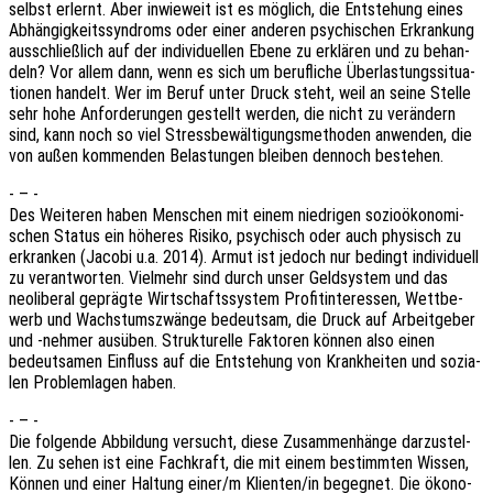
selbst erlernt. Aber inwie­weit ist es möglich, die Entste­hung eines
Abhän­gig­keits­syn­droms oder einer ande­ren psychi­schen Erkran­kung
ausschließ­lich auf der indi­vi­du­el­len Ebene zu erklä­ren und zu behan­
deln? Vor allem dann, wenn es sich um beruf­li­che Über­las­tungs­si­tua­
tio­nen handelt. Wer im Beruf unter Druck steht, weil an seine Stelle
sehr hohe Anfor­de­run­gen gestellt werden, die nicht zu verän­dern
sind, kann noch so viel Stress­be­wäl­ti­gungs­me­tho­den anwen­den, die
von außen kommen­den Belas­tun­gen blei­ben dennoch bestehen.
- – -
Des Weite­ren haben Menschen mit einem nied­ri­gen sozio­öko­no­mi­
schen Status ein höhe­res Risiko, psychisch oder auch physisch zu
erkran­ken (Jacobi u.a. 2014). Armut ist jedoch nur bedingt indi­vi­du­ell
zu verant­wor­ten. Viel­mehr sind durch unser Geld­sys­tem und das
neoli­be­ral gepräg­te Wirt­schafts­sys­tem Profit­in­ter­es­sen, Wett­be­
werb und Wachs­tums­zwän­ge bedeut­sam, die Druck auf Arbeit­ge­ber
und ‑nehmer ausüben. Struk­tu­rel­le Fakto­ren können also einen
bedeut­sa­men Einfluss auf die Entste­hung von Krank­hei­ten und sozia­
len Problem­la­gen haben.
- – -
Die folgen­de Abbil­dung versucht, diese Zusam­men­hän­ge darzu­stel­
len. Zu sehen ist eine Fach­kraft, die mit einem bestimm­ten Wissen,
Können und einer Haltung einer/m Klienten/in begeg­net. Die ökono­