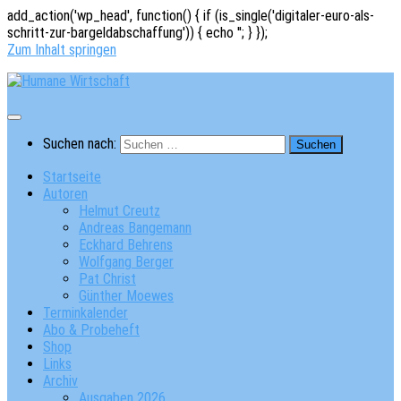
add_action('wp_head', function() { if (is_single('digitaler-euro-als-
schritt-zur-bargeldabschaffung')) { echo '
'; } });
Zum Inhalt springen
Suchen nach:
Startseite
Autoren
Helmut Creutz
Andreas Bangemann
Eckhard Behrens
Wolfgang Berger
Pat Christ
Günther Moewes
Terminkalender
Abo & Probeheft
Shop
Links
Archiv
Ausgaben 2026