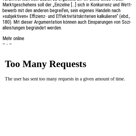
Markt­ge­sche­hens soll der „Einzel­ne […] sich in Konkur­renz und Wett­
be­werb mit den ande­ren begrei­fen, sein eige­nes Handeln nach
»subjek­ti­ven« Effi­zi­enz- und Effek­ti­vi­täts­kri­te­ri­en kalku­lie­ren“ (ebd.,
180). Mit dieser Argu­men­ta­ti­on können auch Einspa­run­gen von Sozi­
al­leis­tun­gen begrün­det werden.
Mehr online
– - –