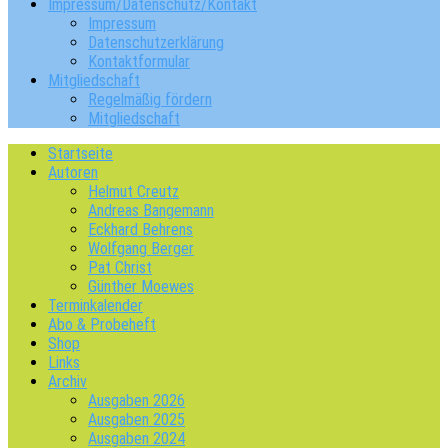
Impressum/Datenschutz/Kontakt
Impressum
Datenschutzerklärung
Kontaktformular
Mitgliedschaft
Regelmäßig fördern
Mitgliedschaft
Startseite
Autoren
Helmut Creutz
Andreas Bangemann
Eckhard Behrens
Wolfgang Berger
Pat Christ
Günther Moewes
Terminkalender
Abo & Probeheft
Shop
Links
Archiv
Ausgaben 2026
Ausgaben 2025
Ausgaben 2024