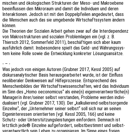
mi­schen und ökolo­gi­schen Struk­tu­ren der Meso- und Makro­ebe­ne
beein­flus­sen den Mikro­raum und damit die Indi­vi­du­en und deren
Inter­ak­tio­nen. Jedoch ist mit den Doppel­pfei­len ange­deu­tet, dass
die Menschen auch das sie umge­ben­de Wirt­schafts­sys­tem ändern
können.
Die Theo­rien der Sozia­len Arbeit gehen zwar auf die Inter­de­pen­denz
von Makro­struk­tu­ren und sozia­len Problem­la­gen ein (vgl. z. B.
Thiersch 2012, Sommer­feld 2011), beschäf­ti­gen sich aber kaum
ausführ­lich damit. Insbe­son­de­re spielt das Geld- und Währungs­sys­
tem keine Rolle sowie die Entwick­lung konkre­ter Lösungsansätze.
- – -
Was jedoch von eini­gen Autoren (Grub­ner 2017, Kessl 2005) auf
diskurs­ana­ly­ti­scher Basis heraus­ge­ar­bei­tet wurde, ist der Einfluss
neoli­be­ra­ler Denk­wei­sen auf Hilfe­pro­zes­se. Entspre­chend des
Menschen­bil­des der Wirt­schafts­wis­sen­schaf­ten, wird das Indi­vi­du­um
im Sinn des „Homo oeco­no­mic­us“ als eine(n) eigenverantwortliche(n)
Mana­gerïn ihrer/seiner selbst verstan­den, Proble­me werden indi­vi­
dua­li­siert (vgl. Grub­ner 2017, 130). Der „kalku­lie­rend-selbst­sor­gen­de
Einzel­ne“, der „Unter­neh­mer seiner selbst“ soll sich nur an seinen
Eigen­in­ter­es­sen orien­tier­ten (vgl. Kessl 2005, 166) und keine
Schutz- oder Unter­stüt­zungs­leis­tun­gen einfor­dern. Demnach ist
letzt­lich jede® Einzel­ne aufge­for­dert, selbst­be­stimmt und selbst­
ver­ant­wort­lich sein Leben zu orga­ni­sie­ren. Im Sinne eines freien