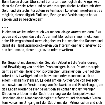
Beim Lesen dieser Über­schrift entsteht womög­lich die Frage, was
denn die Sozia­le Arbeit und psycho­the­ra­peu­ti­sche Ansät­ze mit dem
Geld- und Wirt­schafts­sys­tem zu tun haben könn­ten? Inwie­fern ist es
möglich, dies­be­züg­lich Einflüs­se, Bezüge und Verbin­dun­gen herzu­
stel­len und zu beschreiben?
- – -
In diesem Arti­kel möchte ich versu­chen, einige Antwor­ten darauf zu
geben und zeigen, dass die Arbeit mit Menschen immer in ökono­mi­
sche Hinter­grund­struk­tu­ren einge­bet­tet ist, welche den Rahmen und
damit die Hand­lungs­mög­lich­kei­ten von Inter­ak­tio­nen und Inter­ven­tio­
nen bestim­men, diese begren­zen oder erweitern.
- – -
Der Gegen­stands­be­reich der Sozia­len Arbeit ist die Verhin­de­rung
und Bewäl­ti­gung von sozia­len Problem­la­gen, in der Psycho­the­ra­pie
geht es um die Heilung von psychi­schen Erkran­kun­gen. Die tägli­che
Arbeit setzt weit­ge­hend am Indi­vi­du­um oder manch­mal auch an
einem Fami­li­en­sys­tem an. Es geht um die Akti­vie­rung von Ressour­
cen sowie um die Verän­de­rung von Denk­wei­sen und Einstel­lun­gen, um
das Leben wieder besser bewäl­ti­gen zu können und um weni­ger
Stress zu erle­ben. In der Sucht­be­ra­tung werden beispiels­wei­se
Ursa­chen einer Alko­hol­ab­hän­gig­keit erforscht und alter­na­ti­ve Verhal­
tens­wei­sen im Umgang mit der Substanz, den Mitmen­schen und sich