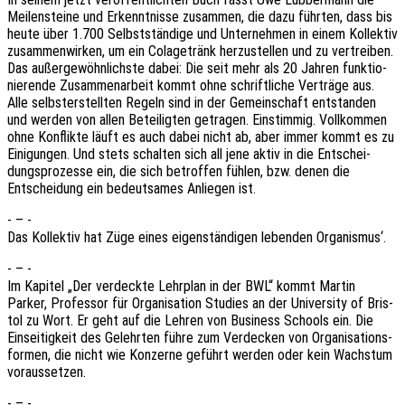
Meilen­stei­ne und Erkennt­nis­se zusam­men, die dazu führ­ten, dass bis
heute über 1.700 Selbst­stän­di­ge und Unter­neh­men in einem Kollek­tiv
zusam­men­wir­ken, um ein Cola­ge­tränk herzu­stel­len und zu vertrei­ben.
Das außer­ge­wöhn­lichs­te dabei: Die seit mehr als 20 Jahren funk­tio­
nie­ren­de Zusam­men­ar­beit kommt ohne schrift­li­che Verträ­ge aus.
Alle selbst­er­stell­ten Regeln sind in der Gemein­schaft entstan­den
und werden von allen Betei­lig­ten getra­gen. Einstim­mig. Voll­kom­men
ohne Konflik­te läuft es auch dabei nicht ab, aber immer kommt es zu
Eini­gun­gen. Und stets schal­ten sich all jene aktiv in die Entschei­
dungs­pro­zes­se ein, die sich betrof­fen fühlen, bzw. denen die
Entschei­dung ein bedeut­sa­mes Anlie­gen ist.
- – -
Das Kollek­tiv hat Züge eines eigen­stän­di­gen leben­den Organismus‘.
- – -
Im Kapi­tel „Der verdeck­te Lehr­plan in der BWL“ kommt Martin
Parker, Profes­sor für Orga­ni­sa­ti­on Studies an der Univer­si­ty of Bris­
tol zu Wort. Er geht auf die Lehren von Busi­ness Schools ein. Die
Einsei­tig­keit des Gelehr­ten führe zum Verde­cken von Orga­ni­sa­ti­ons­
for­men, die nicht wie Konzer­ne geführt werden oder kein Wachs­tum
voraussetzen.
- – -