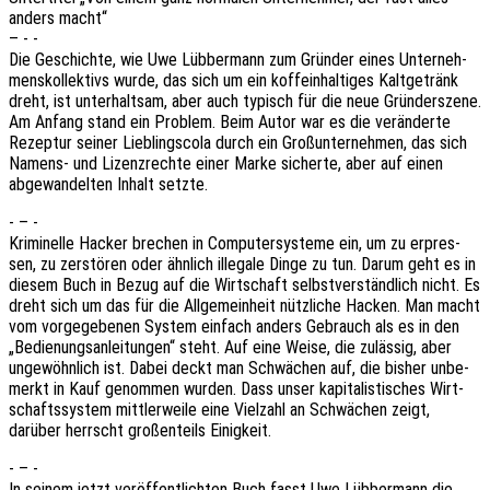
anders macht“
– - -
Die Geschich­te, wie Uwe Lübber­mann zum Grün­der eines Unter­neh­
mens­kol­lek­tivs wurde, das sich um ein koffe­in­hal­ti­ges Kalt­ge­tränk
dreht, ist unter­halt­sam, aber auch typisch für die neue Grün­der­sze­ne.
Am Anfang stand ein Problem. Beim Autor war es die verän­der­te
Rezep­tur seiner Lieb­lings­co­la durch ein Groß­un­ter­neh­men, das sich
Namens- und Lizenz­rech­te einer Marke sicher­te, aber auf einen
abge­wan­del­ten Inhalt setzte.
- – -
Krimi­nel­le Hacker brechen in Compu­ter­sys­te­me ein, um zu erpres­
sen, zu zerstö­ren oder ähnlich ille­ga­le Dinge zu tun. Darum geht es in
diesem Buch in Bezug auf die Wirt­schaft selbst­ver­ständ­lich nicht. Es
dreht sich um das für die Allge­mein­heit nütz­li­che Hacken. Man macht
vom vorge­ge­be­nen System einfach anders Gebrauch als es in den
„Bedie­nungs­an­lei­tun­gen“ steht. Auf eine Weise, die zuläs­sig, aber
unge­wöhn­lich ist. Dabei deckt man Schwä­chen auf, die bisher unbe­
merkt in Kauf genom­men wurden. Dass unser kapi­ta­lis­ti­sches Wirt­
schafts­sys­tem mitt­ler­wei­le eine Viel­zahl an Schwä­chen zeigt,
darüber herrscht großen­teils Einigkeit.
- – -
In seinem jetzt veröf­fent­lich­ten Buch fasst Uwe Lübber­mann die