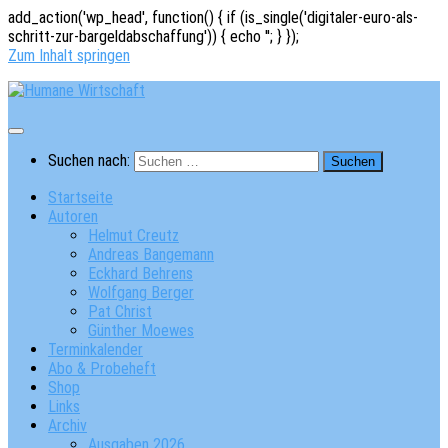
add_action('wp_head', function() { if (is_single('digitaler-euro-als-
schritt-zur-bargeldabschaffung')) { echo '
'; } });
Zum Inhalt springen
Suchen nach:
Startseite
Autoren
Helmut Creutz
Andreas Bangemann
Eckhard Behrens
Wolfgang Berger
Pat Christ
Günther Moewes
Terminkalender
Abo & Probeheft
Shop
Links
Archiv
Ausgaben 2026