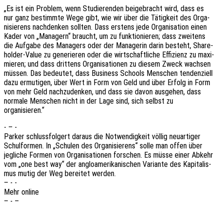
„Es ist ein Problem, wenn Studie­ren­den beigebracht wird, dass es
nur ganz bestimm­te Wege gibt, wie wir über die Tätig­keit des Orga­
ni­sie­rens nach­den­ken soll­ten. Dass erstens jede Orga­ni­sa­ti­on einen
Kader von „Mana­gern“ braucht, um zu funk­tio­nie­ren; dass zwei­tens
die Aufga­be des Mana­gers oder der Mana­ge­rin darin besteht, Share­
hol­der-Value zu gene­rie­ren oder die wirt­schaft­li­che Effi­zi­enz zu maxi­
mie­ren; und dass drit­tens Orga­ni­sa­tio­nen zu diesem Zweck wach­sen
müssen. Das bedeu­tet, dass Busi­ness Schools Menschen tenden­zi­ell
dazu ermu­ti­gen, über Wert in Form von Geld und über Erfolg in Form
von mehr Geld nach­zu­den­ken, und dass sie davon ausge­hen, dass
norma­le Menschen nicht in der Lage sind, sich selbst zu
organisieren.“
- – -
Parker schluss­fol­gert daraus die Notwen­dig­keit völlig neuar­ti­ger
Schul­for­men. In „Schu­len des Orga­ni­sie­rens“ solle man offen über
jegli­che Formen von Orga­ni­sa­tio­nen forschen. Es müsse einer Abkehr
vom „one best way“ der anglo­ame­ri­ka­ni­schen Vari­an­te des Kapi­ta­lis­
mus mutig der Weg berei­tet werden.
– - -
Mehr online
– - –