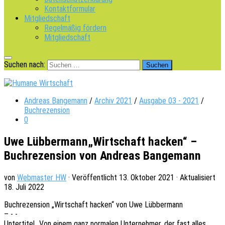
Kontaktformular
Mitgliedschaft
Regelmäßig fördern
Mitgliedschaft
Suchen nach:
Andreas Bangemann
/
Archiv 2021
/
Ausgabe 03 - 2021
/
Buchrezension
0
Uwe Lübbermann„Wirtschaft hacken“ –
Buchrezension von Andreas Bangemann
von
Webmaster HW
· Veröffentlicht
13. Oktober 2021
· Aktualisiert
18. Juli 2022
Buch­re­zen­si­on „Wirt­schaft hacken“ von Uwe Lübbermann
– - -
Unter­ti­tel „Von einem ganz norma­len Unter­neh­mer, der fast alles