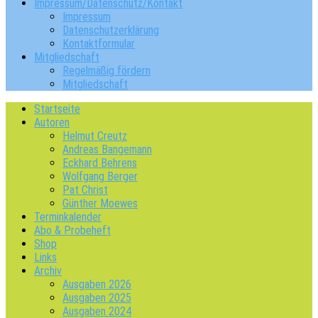
Impressum/Datenschutz/Kontakt
Impressum
Datenschutzerklärung
Kontaktformular
Mitgliedschaft
Regelmäßig fördern
Mitgliedschaft
Startseite
Autoren
Helmut Creutz
Andreas Bangemann
Eckhard Behrens
Wolfgang Berger
Pat Christ
Günther Moewes
Terminkalender
Abo & Probeheft
Shop
Links
Archiv
Ausgaben 2026
Ausgaben 2025
Ausgaben 2024