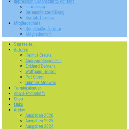
Impressum/Datenschutz/Kontakt
Impressum
Datenschutzerklärung
Kontaktformular
Mitgliedschaft
Regelmäßig fördern
Mitgliedschaft
Startseite
Autoren
Helmut Creutz
Andreas Bangemann
Eckhard Behrens
Wolfgang Berger
Pat Christ
Günther Moewes
Terminkalender
Abo & Probeheft
Shop
Links
Archiv
Ausgaben 2026
Ausgaben 2025
Ausgaben 2024