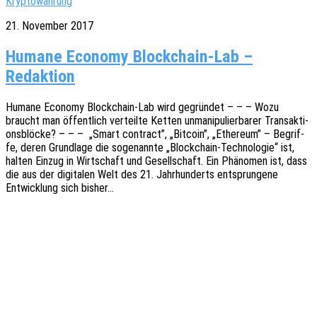
Kryptowährung
21. November 2017
Humane Economy Blockchain-Lab –
Redaktion
Humane Econo­my Block­chain-Lab wird gegrün­det – – – Wozu
braucht man öffent­lich verteil­te Ketten unma­ni­pu­lier­ba­rer Trans­ak­ti­
ons­blö­cke? – – – „Smart contract”, „Bitco­in”, „Ethe­re­um” – Begrif­
fe, deren Grund­la­ge die soge­nann­te „Block­chain-Tech­­no­­lo­­gie“ ist,
halten Einzug in Wirt­schaft und Gesell­schaft. Ein Phäno­men ist, dass
die aus der digi­ta­len Welt des 21. Jahr­hun­derts entsprun­ge­ne
Entwick­lung sich bisher…