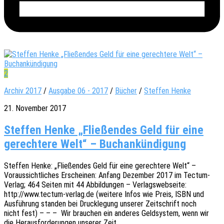
2
Archiv 2017
/
Ausgabe 06 - 2017
/
Bücher
/
Steffen Henke
21. November 2017
Steffen Henke „Fließendes Geld für eine
gerechtere Welt“ – Buchankündigung
Stef­fen Henke: „Flie­ßen­des Geld für eine gerech­te­re Welt“ –
Voraus­sicht­li­ches Erschei­nen: Anfang Dezem­ber 2017 im Tectum-
Verlag; 464 Seiten mit 44 Abbil­dun­gen – Verlags­web­sei­te:
http://www.tectum-verlag.de (weite­re Infos wie Preis, ISBN und
Ausfüh­rung stan­den bei Druck­le­gung unse­rer Zeit­schrift noch
nicht fest) – – – Wir brau­chen ein ande­res Geld­sys­tem, wenn wir
die Heraus­for­de­run­gen unse­rer Zeit…