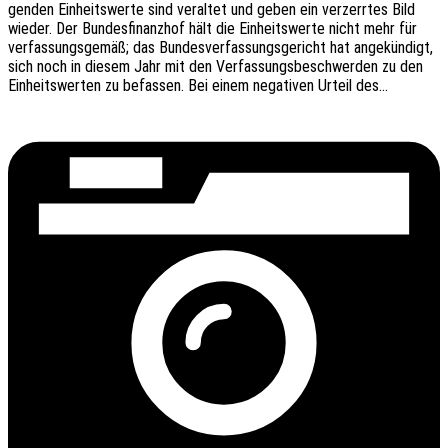
gen­den Einheits­wer­te sind veral­tet und geben ein verzerr­tes Bild
wieder. Der Bundes­fi­nanz­hof hält die Einheits­wer­te nicht mehr für
verfas­sungs­ge­mäß; das Bundes­ver­fas­sungs­ge­richt hat ange­kün­digt,
sich noch in diesem Jahr mit den Verfas­sungs­be­schwer­den zu den
Einheits­wer­ten zu befas­sen. Bei einem nega­ti­ven Urteil des…