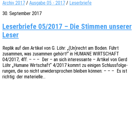
Archiv 2017
/
Ausgabe 05 - 2017
/
Leserbriefe
30. September 2017
Leserbriefe 05/2017 – Die Stimmen unserer
Leser
Replik auf den Arti­kel von G. Löhr: „(Un)recht am Boden. Führt
zusam­men, was zusam­men gehört!“ in HUMANE WIRTSCHAFT
04/2017, 4ff. – – – Der – an sich inter­es­san­te – Arti­kel von Gerd
Löhr „Humane Wirt­schaft“ 4/2017 kommt zu eini­gen Schluss­fol­ge­
run­gen, die so nicht unwi­der­spro­chen blei­ben können: – – – Es ist
rich­tig: der materielle…