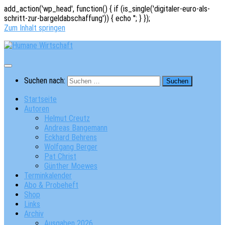
add_action('wp_head', function() { if (is_single('digitaler-euro-als-
schritt-zur-bargeldabschaffung')) { echo '
'; } });
Zum Inhalt springen
Suchen nach:
Startseite
Autoren
Helmut Creutz
Andreas Bangemann
Eckhard Behrens
Wolfgang Berger
Pat Christ
Günther Moewes
Terminkalender
Abo & Probeheft
Shop
Links
Archiv
Ausgaben 2026