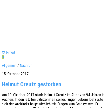
© Privat
0
Allgemein
/
Nachruf
15. Oktober 2017
Helmut Creutz gestorben
Am 10. Okto­ber 2017 starb Helmut Creutz im Alter von 94 Jahren in
Aachen. In den letz­ten Jahr­zehn­ten seines langen Lebens befass­te
sich der Archi­tekt haupt­säch­lich mit Fragen zum Geld­sys­tem. Er