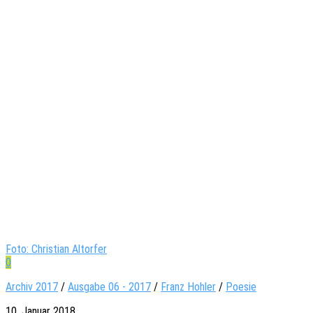
Foto: Christian Altorfer
0
Archiv 2017
/
Ausgabe 06 - 2017
/
Franz Hohler
/
Poesie
10. Januar 2018