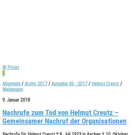
© Privat
0
Allgemein
/
Archiv 2017
/
Ausgabe 06 - 2017
/
Helmut Creutz
/
Meldungen
9. Januar 2018
Nach­ru­fe zum Tod von Hel­mut Creutz –
Gemein­sa­mer Nach­ruf der Organisationen
Nach­ru­fe für Helmut Creutz * 8. Juli 1923 in Aachen † 10. Okto­ber