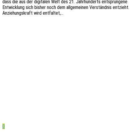
dass die aus der digi­ta­len Welt des 21. Jahr­hun­derts entsprun­ge­ne
Entwick­lung sich bisher noch dem allge­mei­nen Verständ­nis entzieht.
Anzie­hungs­kraft wird entfaltet,…
0