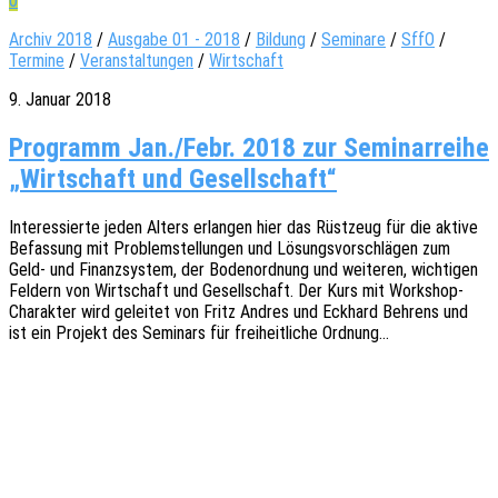
0
Archiv 2018
/
Ausgabe 01 - 2018
/
Bildung
/
Seminare
/
SffO
/
Termine
/
Veranstaltungen
/
Wirtschaft
9. Januar 2018
Programm Jan./Febr. 2018 zur Seminarreihe
„Wirtschaft und Gesellschaft“
Inter­es­sier­te jeden Alters erlan­gen hier das Rüst­zeug für die aktive
Befas­sung mit Problem­stel­lun­gen und Lösungs­vor­schlä­gen zum
Geld- und Finanz­sys­tem, der Boden­ord­nung und weite­ren, wich­ti­gen
Feldern von Wirt­schaft und Gesell­schaft. Der Kurs mit Work­­shop-
Charak­­ter wird gelei­tet von Fritz Andres und Eckhard Behrens und
ist ein Projekt des Semi­nars für frei­heit­li­che Ordnung…