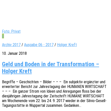
Foto: Privat
0
Archiv 2017
/
Ausgabe 06 - 2017
/
Holger Kreft
10. Januar 2018
Geld und Boden in der Transformation –
Holger Kreft
Begrif­fe – Geschich­ten – Bilder – – – Ein subjek­tiv ergänzter und
erwei­ter­ter Bericht zur Jahres­ta­gung der HUMANEN WIRTSCHAFT
– – – Ein ganzer Strom von Ideen und Anre­gun­gen floss bei der
dies­jäh­ri­gen Jahres­ta­gung der Zeit­schrift HUMANE WIRTSCHAFT
am Wochen­en­de vom 22. bis 24. 9. 2017 wieder in der Silvio-Gesell-
Tagungs­­­stä­t­­te in Wupper­tal zusam­men. Gedanken…