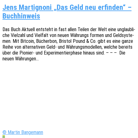
Jens Martignoni „Das Geld neu erfinden“ –
Buchhinweis
Das Buch Aktu­ell entsteht in fast allen Teilen der Welt eine unglaub­li­
che Viel­zahl und Viel­falt von neuen Währungs formen und Geld­sys­te­
men. Mit Bitco­in, Bücher­bon, Bris­tol Pound & Co. gibt es eine ganze
Reihe von alter­na­ti­ven Geld- und Währungs­mo­del­len, welche bereits
über die Pionier- und Expe­ri­men­tier­pha­se hinaus sind. – – – Die
neuen Währungen…
© Martin Bangemann