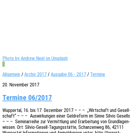
Photo by Andrew Neel on Unsplash
0
Allgemein
/
Archiv 2017
/
Ausgabe 06 - 2017
/
Termine
20. November 2017
Termine 06/2017
Wupper­tal, 16. bis 17. Dezem­ber 2017 – – – „Wirt­schaft und Gesell­
schaft“ – – – Auswir­kun­gen einer Geld­re­form im Sinne Silvio Gesells
– – – Semi­nar­rei­he zur Vermitt­lung und Erar­bei­tung von Grund­la­gen­
wis­sen. Ort: Silvio-Gesell-Tagungs­­­stä­t­­te, Schan­zen­weg 86, 42111
Wupper­tal Infor­ma­tio­nen und Anmel­dun­gen unter: http://lernort-