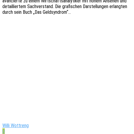
avan­cier­te zu einem Wirt­schafts­ana­ly­ti­ker mit hohem Anse­hen und
detail­lier­tem Sach­ver­stand. Die grafi­schen Darstel­lun­gen erlang­ten
durch sein Buch „Das Geldsyndrom“…
Willi Wottreng
0