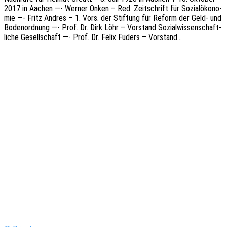
2017 in Aachen —- Werner Onken – Red. Zeit­schrift für Sozi­al­öko­no­
mie —- Fritz Andres – 1. Vors. der Stif­tung für Reform der Geld- und
Boden­ord­nung —- Prof. Dr. Dirk Löhr – Vorstand Sozi­al­wis­sen­schaft­
li­che Gesell­schaft —- Prof. Dr. Felix Fuders – Vorstand…