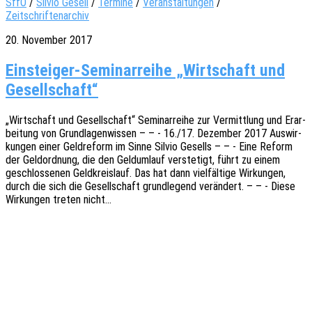
SffO
/
Silvio Gesell
/
Termine
/
Veranstaltungen
/
Zeitschriftenarchiv
20. November 2017
Einsteiger-Seminarreihe „Wirtschaft und
Gesellschaft“
„Wirt­schaft und Gesell­schaft“ Semi­nar­rei­he zur Vermitt­lung und Erar­
bei­tung von Grund­la­gen­wis­sen – – - 16./17. Dezem­ber 2017 Auswir­
kun­gen einer Geld­re­form im Sinne Silvio Gesells – – - Eine Reform
der Geld­ord­nung, die den Geld­um­lauf verste­tigt, führt zu einem
geschlos­se­nen Geld­kreis­lauf. Das hat dann viel­fäl­ti­ge Wirkun­gen,
durch die sich die Gesell­schaft grund­le­gend verän­dert. – – - Diese
Wirkun­gen treten nicht…