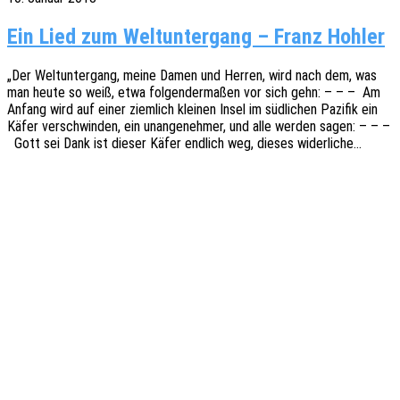
Ein Lied zum Weltuntergang – Franz Hohler
„Der Welt­un­ter­gang, meine Damen und Herren, wird nach dem, was
man heute so weiß, etwa folgen­der­ma­ßen vor sich gehn: – – – Am
Anfang wird auf einer ziem­lich klei­nen Insel im südli­chen Pazi­fik ein
Käfer verschwin­den, ein unan­ge­neh­mer, und alle werden sagen: – – –
Gott sei Dank ist dieser Käfer endlich weg, dieses widerliche…