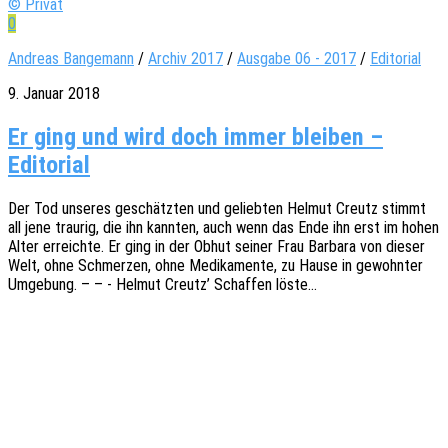
© Privat
0
Andreas Bangemann
/
Archiv 2017
/
Ausgabe 06 - 2017
/
Editorial
9. Januar 2018
Er ging und wird doch immer blei­ben –
Editorial
Der Tod unse­res geschätz­ten und gelieb­ten Helmut Creutz stimmt
all jene trau­rig, die ihn kann­ten, auch wenn das Ende ihn erst im hohen
Alter erreich­te. Er ging in der Obhut seiner Frau Barba­ra von dieser
Welt, ohne Schmer­zen, ohne Medi­ka­men­te, zu Hause in gewohn­ter
Umge­bung. – – - Helmut Creutz’ Schaf­fen löste…