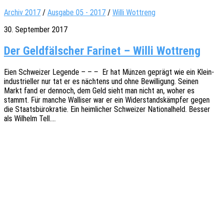
Archiv 2017
/
Ausgabe 05 - 2017
/
Willi Wottreng
30. September 2017
Der Geldfälscher Farinet – Willi Wottreng
Eien Schwei­zer Legen­de – – – Er hat Münzen geprägt wie ein Klein­
in­dus­tri­el­ler nur tat er es näch­tens und ohne Bewil­li­gung. Seinen
Markt fand er dennoch, dem Geld sieht man nicht an, woher es
stammt. Für manche Walli­ser war er ein Wider­stands­kämp­fer gegen
die Staats­bü­ro­kra­tie. Ein heim­li­cher Schwei­zer Natio­nal­held. Besser
als Wilhelm Tell.…