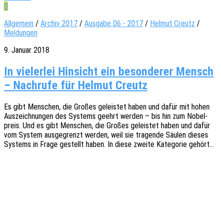
0
Allgemein
/
Archiv 2017
/
Ausgabe 06 - 2017
/
Helmut Creutz
/
Meldungen
9. Januar 2018
In vielerlei Hinsicht ein besonderer Mensch
– Nachrufe für Helmut Creutz
Es gibt Menschen, die Großes geleis­tet haben und dafür mit hohen
Auszeich­nun­gen des Systems geehrt werden – bis hin zum Nobel­
preis. Und es gibt Menschen, die Großes geleis­tet haben und dafür
vom System ausge­grenzt werden, weil sie tragen­de Säulen dieses
Systems in Frage gestellt haben. In diese zweite Kate­go­rie gehört…