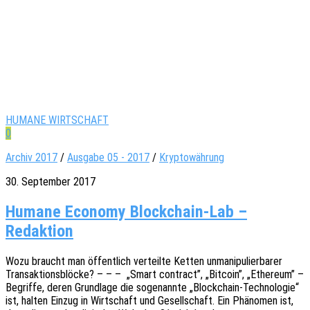
HUMANE WIRTSCHAFT
0
Archiv 2017
/
Ausgabe 05 - 2017
/
Kryptowährung
30. September 2017
Humane Economy Blockchain-Lab –
Redaktion
Wozu braucht man öffent­lich verteil­te Ketten unma­ni­pu­lier­ba­rer
Trans­ak­ti­ons­blö­cke? – – – „Smart contract”, „Bitco­in”, „Ethe­re­um” –
Begrif­fe, deren Grund­la­ge die soge­nann­te „Block­chain-Tech­­no­­lo­­gie“
ist, halten Einzug in Wirt­schaft und Gesell­schaft. Ein Phäno­men ist,