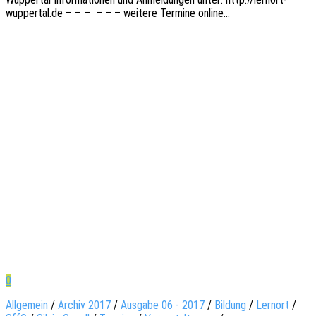
wuppertal.de – – – – – – weite­re Termi­ne online…
0
Allgemein
/
Archiv 2017
/
Ausgabe 06 - 2017
/
Bildung
/
Lernort
/