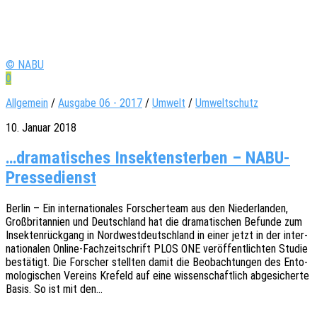
© NABU
0
Allgemein
/
Ausgabe 06 - 2017
/
Umwelt
/
Umweltschutz
10. Januar 2018
…dramatisches Insektensterben – NABU-
Pressedienst
Berlin – Ein inter­na­tio­na­les Forscher­team aus den Nieder­lan­den,
Groß­bri­tan­ni­en und Deutsch­land hat die drama­ti­schen Befun­de zum
Insek­ten­rück­gang in Nord­west­deutsch­land in einer jetzt in der inter­
na­tio­na­len Online-Fach­­zei­t­­schrift PLOS ONE veröf­fent­lich­ten Studie
bestä­tigt. Die Forscher stell­ten damit die Beob­ach­tun­gen des Ento­
mo­lo­gi­schen Vereins Krefeld auf eine wissen­schaft­lich abge­si­cher­te
Basis. So ist mit den…