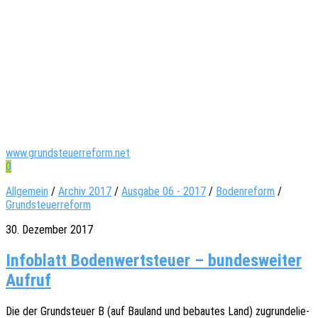
www.grundsteuerreform.net
0
Allgemein
/
Archiv 2017
/
Ausgabe 06 - 2017
/
Bodenreform
/
Grundsteuerreform
30. Dezember 2017
Info­blatt Boden­wert­steu­er – bun­des­wei­ter
Aufruf
Die der Grund­steu­er B (auf Bauland und bebau­tes Land) zugrun­de­lie­