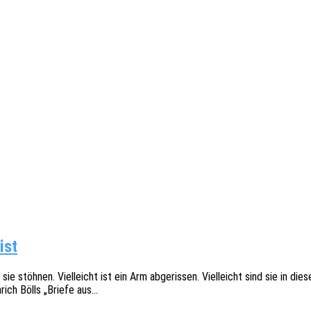
ist
sie stöh­nen. Viel­leicht ist ein Arm abge­ris­sen. Viel­leicht sind sie in 
rich Bölls „Briefe aus…