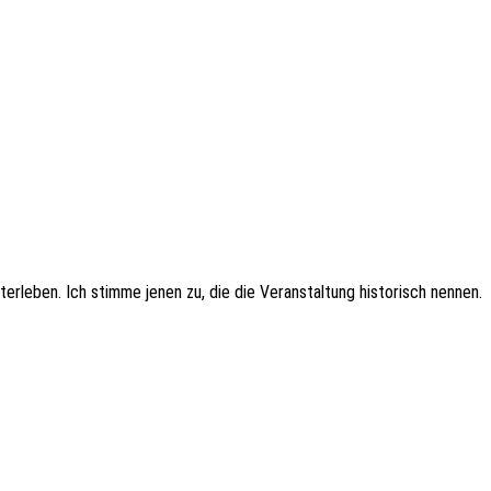
er­le­ben. Ich stimme jenen zu, die die Veran­stal­tung histo­risch nennen.