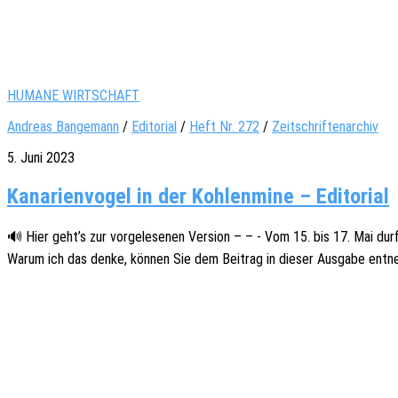
HUMANE WIRTSCHAFT
Andreas Bangemann
/
Editorial
/
Heft Nr. 272
/
Zeitschriftenarchiv
5. Juni 2023
Kanarienvogel in der Kohlenmine – Editorial
🔊 Hier geht’s zur vorge­le­se­nen Versi­on – – - Vom 15. bis 17. Mai durf
Warum ich das denke, können Sie dem Beitrag in dieser Ausga­be entne