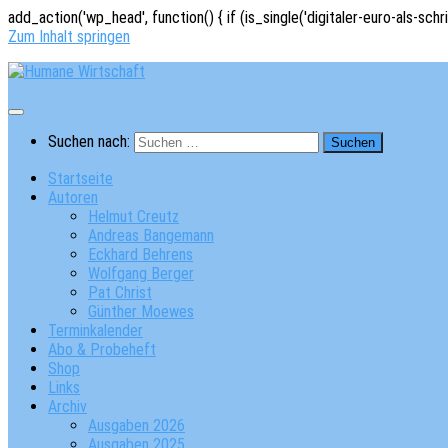
add_action('wp_head', function() { if (is_single('digitaler-euro-als-schr
Zum Inhalt springen
Suchen nach:
Startseite
Autoren
Helmut Creutz
Andreas Bangemann
Eckhard Behrens
Wolfgang Berger
Pat Christ
Günther Moewes
Terminkalender
Abo & Probeheft
Shop
Links
Archiv
Ausgaben 2026
Ausgaben 2025