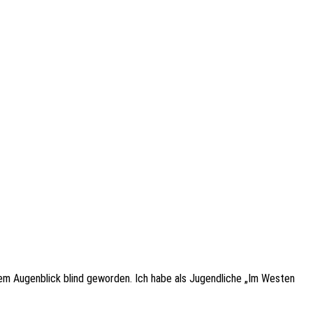
diesem Augen­blick blind gewor­den. Ich habe als Jugend­li­che „Im Westen