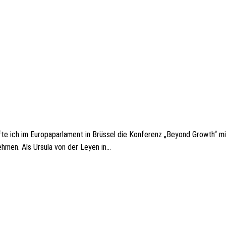
te ich im Euro­pa­par­la­ment in Brüs­sel die Konfe­renz „Beyond Growth“ mit
h­men. Als Ursula von der Leyen in…