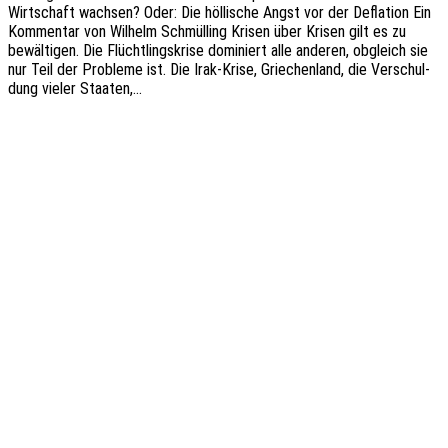
Wirt­schaft wach­sen? Oder: Die hölli­sche Angst vor der Defla­ti­on Ein
Kommen­tar von Wilhelm Schmül­l­ing Krisen über Krisen gilt es zu
bewäl­ti­gen. Die Flücht­lings­kri­se domi­niert alle ande­ren, obgleich sie
nur Teil der Proble­me ist. Die Irak-Krise, Grie­chen­land, die Verschul­
dung vieler Staaten,…