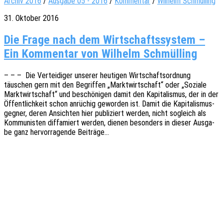
Archiv 2016
/
Ausgabe 05 - 2016
/
Kommentar
/
Wilhelm Schmülling
31. Oktober 2016
Die Frage nach dem Wirt­schafts­sys­tem –
Ein Kom­men­tar von Wil­helm Schmülling
– – – Die Vertei­di­ger unse­rer heuti­gen Wirt­schafts­ord­nung
täuschen gern mit den Begrif­fen „Markt­wirt­schaft“ oder „Sozia­le
Markt­wirt­schaft“ und beschö­ni­gen damit den Kapi­ta­lis­mus, der in der
Öffent­lich­keit schon anrü­chig gewor­den ist. Damit die Kapi­ta­lis­mus­
geg­ner, deren Ansich­ten hier publi­ziert werden, nicht sogleich als
Kommu­nis­ten diffa­miert werden, dienen beson­ders in dieser Ausga­
be ganz hervor­ra­gen­de Beiträge…