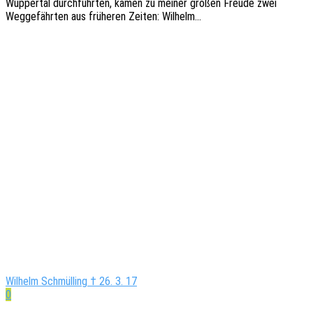
Wupper­tal durch­führ­ten, kamen zu meiner großen Freude zwei
Wegge­fähr­ten aus frühe­ren Zeiten: Wilhelm…
Wilhelm Schmülling † 26. 3. 17
0