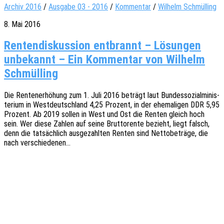
Archiv 2016
/
Ausgabe 03 - 2016
/
Kommentar
/
Wilhelm Schmülling
8. Mai 2016
Ren­ten­dis­kus­sion ent­brannt – Lösun­gen
unbe­kannt – Ein Kom­men­tar von Wil­helm
Schmülling
Die Renten­er­hö­hung zum 1. Juli 2016 beträgt laut Bundes­so­zi­al­mi­nis­
te­ri­um in West­deutsch­land 4,25 Prozent, in der ehema­li­gen DDR 5,95
Prozent. Ab 2019 sollen in West und Ost die Renten gleich hoch
sein. Wer diese Zahlen auf seine Brut­to­ren­te bezieht, liegt falsch,
denn die tatsäch­lich ausge­zahl­ten Renten sind Netto­be­trä­ge, die
nach verschiedenen…