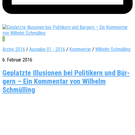
0
Archiv 2016
/
Ausgabe 01 - 2016
/
Kommentar
/
Wilhelm Schmülling
6. Februar 2016
Geplatzte Illu­sio­nen bei Poli­ti­kern und Bür­
gern – Ein Kom­men­tar von Wil­helm
Schmülling