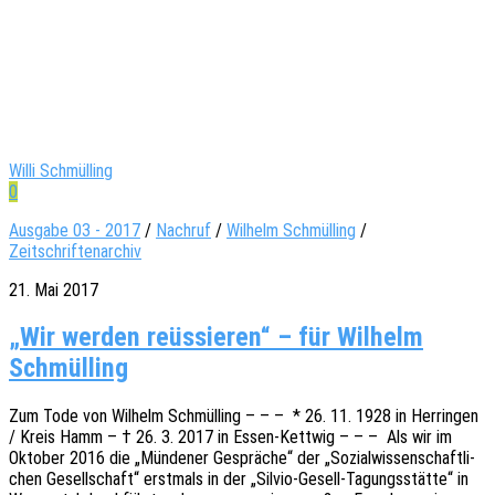
Willi Schmülling
0
Ausgabe 03 - 2017
/
Nachruf
/
Wilhelm Schmülling
/
Zeitschriftenarchiv
21. Mai 2017
„Wir werden reüssieren“ – für Wilhelm
Schmülling
Zum Tode von Wilhelm Schmül­l­ing – – – * 26. 11. 1928 in Herrin­gen
/ Kreis Hamm – † 26. 3. 2017 in Essen-Kett­wig – – – Als wir im
Okto­ber 2016 die „Münde­ner Gesprä­che“ der „Sozi­al­wis­sen­schaft­li­
chen Gesell­schaft“ erst­mals in der „Silvio-Gesell-Tagungs­­­stä­t­­te“ in