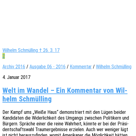
Wilhelm Schmülling † 26. 3. 17
2
Archiv 2016
/
Ausgabe 06 - 2016
/
Kommentar
/
Wilhelm Schmülling
4. Januar 2017
Welt im Wan­del – Ein Kom­men­tar von Wil­
helm Schmülling
Der Kampf ums „Weiße Haus“ demons­triert mit den Lügen beider
Kandi­da­ten die Wider­lich­keit des Umgangs zwischen Poli­ti­kern und
Bürgern. Sprä­che einer die reine Wahr­heit, könnte er bei der Präsi­
dent­schafts­wahl Traum­er­geb­nis­se erzie­len. Auch wer weni­ger lügt
ist nicht heraus­zu­fin­den, womit Ameri­ka­ner die Möglich­keit hätten,