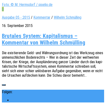
Foto: © M. Hermsdorf / pixelio.de
0
Ausgabe 05 - 2015
/
Kommentar
/
Wilhelm Schmülling
16. September 2015
Brutales System: Kapitalismus –
Kommentar von Wilhelm Schmülling
Die exis­tie­ren­de Geld- und Währungs­ord­nung ist das Werk­zeug eines
unmensch­li­chen Boden­rechts – Wer in dieser Zeit der welt­wei­ten
Krisen, der Kriege, der Ausplün­de­rung ganzer Länder durch das kapi­
ta­lis­ti­sche Wirt­schafts­sys­tem, einen Kommen­tar schrei­ben soll,
sieht sich einer schier unlös­ba­ren Aufga­be gegen­über, wenn er nicht
die Ursa­chen aufde­cken kann. Die Scheu davor bemerkt…
Folgen: