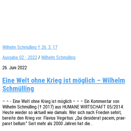
Wilhelm Schmülling † 26. 3. 17
Ausgabe 02 - 2022
/
Wilhelm Schmülling
26. Juni 2022
Eine Welt ohne Krieg ist möglich – Wilhelm
Schmülling
– – - Eine Welt ohne Krieg ist möglich – – – Ein Kommen­tar von
Wilhelm Schmül­l­ing († 2017) aus HUMANE WIRTSCHAFT 05/2014.
Heute wieder so aktu­ell wie damals. Wer sich nach Frie­den sehnt,
berei­te den Krieg vor. Flavi­us Vege­ti­us: „Qui desi­de­rat pacem, prae­
pa­ret bellum.” Seit mehr als 2000 Jahren hat die…