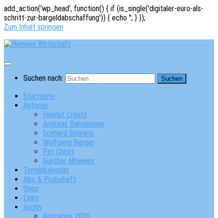
add_action('wp_head', function() { if (is_single('digitaler-euro-als-
schritt-zur-bargeldabschaffung')) { echo '
'; } });
Zum Inhalt springen
Suchen nach:
Startseite
Autoren
Helmut Creutz
Andreas Bangemann
Eckhard Behrens
Wolfgang Berger
Pat Christ
Günther Moewes
Terminkalender
Abo & Probeheft
Shop
Links
Archiv
Ausgaben 2026