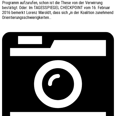
Programm aufzu­ru­fen, schon ist die These von der Verwir­rung
bestä­tigt. Oder: Im TAGESSPIEGEL CHECKPOINT vom 16. Febru­ar
2016 bemerkt Lorenz Maroldt, dass sich „in der Koali­ti­on zuneh­mend
Orientierungsschwierigkeiten…