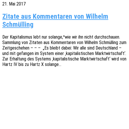
21. Mai 2017
Zitate aus Kommentaren von Wilhelm
Schmülling
Der Kapi­ta­lis­mus lebt nur solange,^wie wir ihn nicht durch­schau­en.
Samm­lung von Zita­ten aus Kommen­ta­ren von Wilhelm Schmül­l­ing zum
Zeit­ge­sche­hen – – – „Es bleibt dabei: Wir alle sind Deutsch­land –
und mit gefan­gen im System einer ‚kapi­ta­lis­ti­schen Markt­wirt­schaft‘.
Zur Erhal­tung des Systems ‚kapi­ta­lis­ti­sche Markt­wirt­schaft‘ wird von
Hartz IV bis zu Hartz X solange…