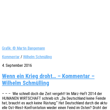
Grafik: © Martin Bangemann
Kommentar
/
Wilhelm Schmülling
4. September 2016
Wenn ein Krieg droht… – Kom­men­tar –
Wilhelm Schmülling
– – – Wie schnell doch die Zeit vergeht! Im März-Heft 2014 der
HUMANEN WIRTSCHAFT schrieb ich: „Da Deutsch­land keine Feinde
hat, braucht es auch keine Rüstung.“ Hat Deutsch­land durch die aktu­
el­le Ost-West-Konfron­­ta­­ti­on wieder einen Feind im Osten? Droht der