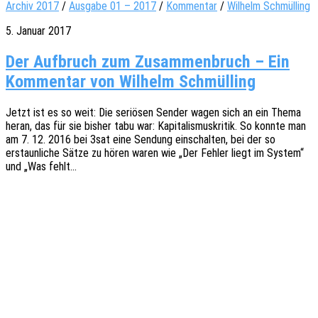
Archiv 2017
/
Ausgabe 01 – 2017
/
Kommentar
/
Wilhelm Schmülling
5. Januar 2017
Der Aufbruch zum Zusammenbruch – Ein
Kommentar von Wilhelm Schmülling
Jetzt ist es so weit: Die seriö­sen Sender wagen sich an ein Thema
heran, das für sie bisher tabu war: Kapi­ta­lis­mus­kri­tik. So konnte man
am 7. 12. 2016 bei 3sat eine Sendung einschal­ten, bei der so
erstaun­li­che Sätze zu hören waren wie „Der Fehler liegt im System“
und „Was fehlt…