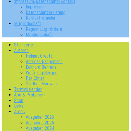
Impressum/Datenschutz/Kontakt
Impressum
Datenschutzerklärung
Kontaktformular
Mitgliedschaft
Regelmäßig fördern
Mitgliedschaft
Startseite
Autoren
Helmut Creutz
Andreas Bangemann
Eckhard Behrens
Wolfgang Berger
Pat Christ
Günther Moewes
Terminkalender
Abo & Probeheft
Shop
Links
Archiv
Ausgaben 2026
Ausgaben 2025
Ausgaben 2024