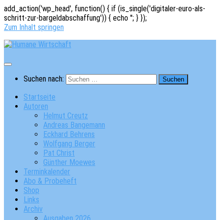
add_action('wp_head', function() { if (is_single('digitaler-euro-als-
schritt-zur-bargeldabschaffung')) { echo '
'; } });
Zum Inhalt springen
Suchen nach:
Startseite
Autoren
Helmut Creutz
Andreas Bangemann
Eckhard Behrens
Wolfgang Berger
Pat Christ
Günther Moewes
Terminkalender
Abo & Probeheft
Shop
Links
Archiv
Ausgaben 2026