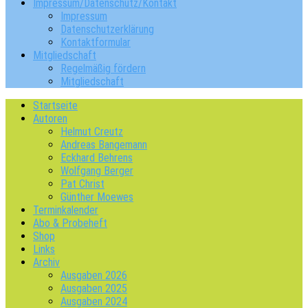
Impressum/Datenschutz/Kontakt
Impressum
Datenschutzerklärung
Kontaktformular
Mitgliedschaft
Regelmäßig fördern
Mitgliedschaft
Startseite
Autoren
Helmut Creutz
Andreas Bangemann
Eckhard Behrens
Wolfgang Berger
Pat Christ
Günther Moewes
Terminkalender
Abo & Probeheft
Shop
Links
Archiv
Ausgaben 2026
Ausgaben 2025
Ausgaben 2024