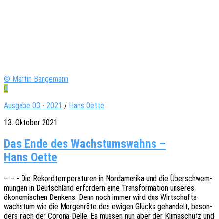
© Martin Bangemann
0
Ausgabe 03 - 2021
/
Hans Oette
13. Oktober 2021
Das Ende des Wachstumswahns –
Hans Oette
– – - Die Rekord­tem­pe­ra­tu­ren in Nord­ame­ri­ka und die Über­schwem­
mun­gen in Deutsch­land erfor­dern eine Trans­for­ma­ti­on unse­res
ökono­mi­schen Denkens. Denn noch immer wird das Wirt­schafts­
wachs­tum wie die Morgen­rö­te des ewigen Glücks gehan­delt, beson­
ders nach der Corona-Delle. Es müssen nun aber der Klima­schutz und