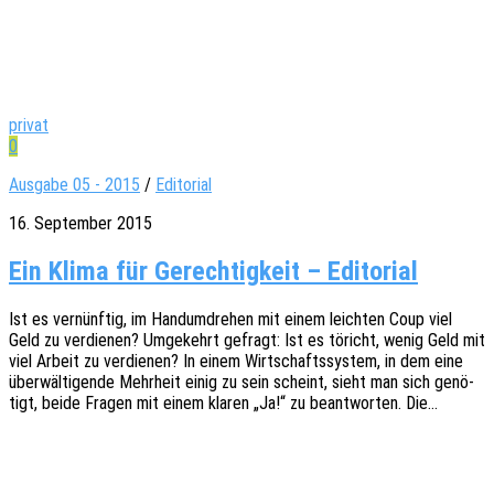
privat
0
Ausgabe 05 - 2015
/
Editorial
16. September 2015
Ein Klima für Gerechtigkeit – Editorial
Ist es vernünf­tig, im Hand­um­dre­hen mit einem leich­ten Coup viel
Geld zu verdie­nen? Umge­kehrt gefragt: Ist es töricht, wenig Geld mit
viel Arbeit zu verdie­nen? In einem Wirt­schafts­sys­tem, in dem eine
über­wäl­ti­gen­de Mehr­heit einig zu sein scheint, sieht man sich genö­
tigt, beide Fragen mit einem klaren „Ja!“ zu beant­wor­ten. Die…