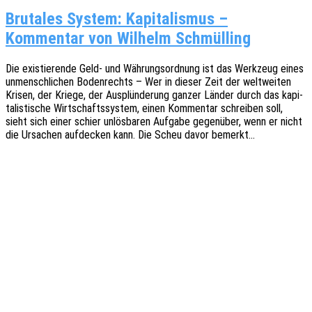
Brutales System: Kapitalismus –
Kommentar von Wilhelm Schmülling
Die exis­tie­ren­de Geld- und Währungs­ord­nung ist das Werk­zeug eines
unmensch­li­chen Boden­rechts – Wer in dieser Zeit der welt­wei­ten
Krisen, der Kriege, der Ausplün­de­rung ganzer Länder durch das kapi­
ta­lis­ti­sche Wirt­schafts­sys­tem, einen Kommen­tar schrei­ben soll,
sieht sich einer schier unlös­ba­ren Aufga­be gegen­über, wenn er nicht
die Ursa­chen aufde­cken kann. Die Scheu davor bemerkt…