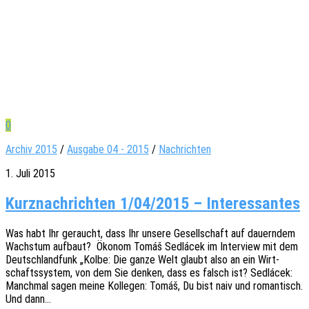
0
Archiv 2015
/
Ausgabe 04 - 2015
/
Nachrichten
1. Juli 2015
Kurznachrichten 1/04/2015 – Interessantes
Was habt Ihr geraucht, dass Ihr unsere Gesell­schaft auf dauern­dem
Wachs­tum aufbaut? Ökonom Tomáš Sedlá­cek im Inter­view mit dem
Deutsch­land­funk „Kolbe: Die ganze Welt glaubt also an ein Wirt­
schafts­sys­tem, von dem Sie denken, dass es falsch ist? Sedlá­cek:
Manch­mal sagen meine Kolle­gen: Tomáš, Du bist naiv und roman­tisch.
Und dann…