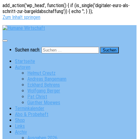
add_action('wp_head', function() { if (is_single('digitaler-euro-als-
schritt-zur-bargeldabschaffung')) { echo '
'; } });
Zum Inhalt springen
Suchen nach:
Startseite
Autoren
Helmut Creutz
Andreas Bangemann
Eckhard Behrens
Wolfgang Berger
Pat Christ
Günther Moewes
Terminkalender
Abo & Probeheft
Shop
Links
Archiv
Ausgaben 2026