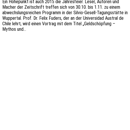
Ein Höhe­punkt ist auch 2015 die Jahres­fei­er. Leser, Autoren und
Macher der Zeit­schrift tref­fen sich von 30.10. bis 1.11. zu einem
abwechs­lungs­rei­chen Programm in der Silvio-Gesell-Tagungs­­­stä­t­­te in
Wupper­tal. Prof. Dr. Felix Fuders, der an der Univer­si­dad Austral de
Chile lehrt, wird einen Vortrag mit dem Titel „Geld­schöp­fung –
Mythos und…