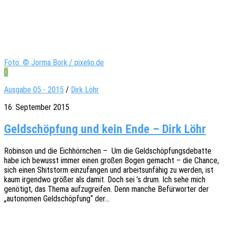
Foto: © Jorma Bork / pixelio.de
0
Ausgabe 05 - 2015
/
Dirk Löhr
16. September 2015
Geldschöpfung und kein Ende – Dirk Löhr
Robin­son und die Eich­hörn­chen – Um die Geld­schöp­fungs­de­bat­te
habe ich bewusst immer einen großen Bogen gemacht – die Chance,
sich einen Shit­s­torm einzu­fan­gen und arbeits­un­fä­hig zu werden, ist
kaum irgend­wo größer als damit. Doch sei ’s drum. Ich sehe mich
genö­tigt, das Thema aufzu­grei­fen. Denn manche Befür­wor­ter der
„auto­no­men Geld­schöp­fung“ der…