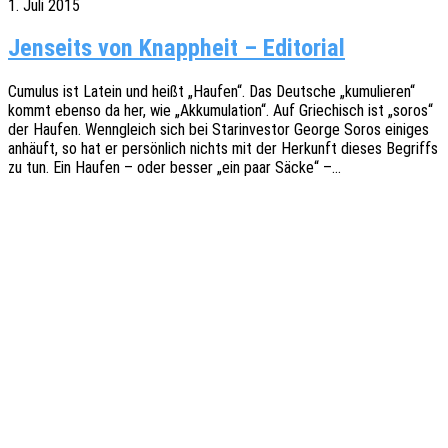
1. Juli 2015
Jenseits von Knappheit – Editorial
Cumu­lus ist Latein und heißt „Haufen“. Das Deut­sche „kumu­lie­ren“
kommt ebenso da her, wie „Akku­mu­la­ti­on“. Auf Grie­chisch ist „soros“
der Haufen. Wenn­gleich sich bei Star­in­ves­tor George Soros eini­ges
anhäuft, so hat er persön­lich nichts mit der Herkunft dieses Begriffs
zu tun. Ein Haufen – oder besser „ein paar Säcke“ –…