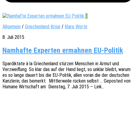
1
Allgemein
/
Griechenland-Krise
/
Klare Worte
8. Juli 2015
Namhafte Experten ermahnen EU-Politik
Spar­dik­ta­te à la Grie­chen­land stür­zen Menschen in Armut und
Verzweif­lung. So klar das auf der Hand liegt, so unklar bleibt, warum
es so lange dauert bis die EU-Poli­­tik, allen voran die der deut­schen
Kanz­le­rin, das bemerkt. Mitt­ler­wei­le rücken selbst … Gepos­ted von
Humane Wirt­schaft am Diens­tag, 7. Juli 2015 – Link…