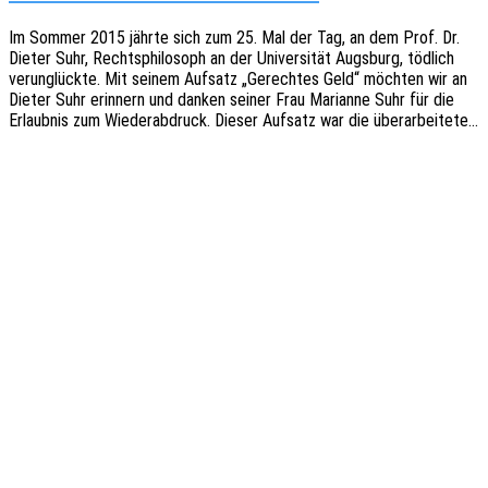
Im Sommer 2015 jährte sich zum 25. Mal der Tag, an dem Prof. Dr.
Dieter Suhr, Rechts­phi­lo­soph an der Univer­si­tät Augs­burg, tödlich
verun­glück­te. Mit seinem Aufsatz „Gerech­tes Geld“ möch­ten wir an
Dieter Suhr erin­nern und danken seiner Frau Mari­an­ne Suhr für die
Erlaub­nis zum Wieder­ab­druck. Dieser Aufsatz war die überarbeitete…