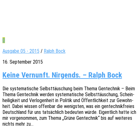
0
Ausgabe 05 - 2015
/
Ralph Bock
16. September 2015
Keine Vernunft. Nirgends. – Ralph Bock
Die syste­ma­ti­sche Selbst­täu­schung beim Thema Gentech­nik – Beim
Thema Gentech­nik werden syste­ma­ti­sche Selbst­täu­schung, Schein­
hei­lig­keit und Verlo­gen­heit in Poli­tik und Öffent­lich­keit zur Gewohn­
heit. Dabei wissen offen­bar die wenigs­ten, was ein gentech­nik­frei­es
Deutsch­land für uns tatsäch­lich bedeu­ten würde. Eigent­lich hatte ich
mir vorge­nom­men, zum Thema „Grüne Gentech­nik“ bis auf weite­res
nichts mehr zu…