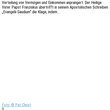
Vertei­lung von Vermö­gen und Einkom­men anpran­gert. Der Heili­ge
Vater Papst Fran­zis­kus über­trifft in seinem Apos­to­li­schen Schrei­ben
„Evan­ge­lii Gaudi­um“ die Klage, indem…
Foto: © Pat Christ
0