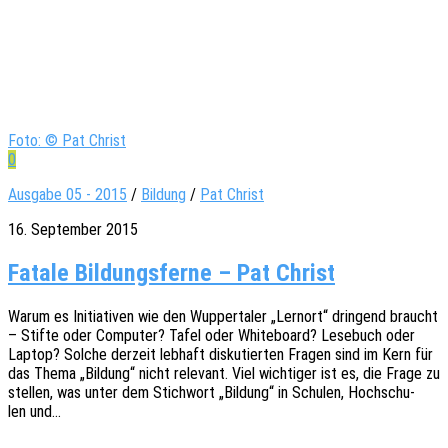
Foto: © Pat Christ
0
Ausgabe 05 - 2015
/
Bildung
/
Pat Christ
16. September 2015
Fatale Bildungsferne – Pat Christ
Warum es Initia­ti­ven wie den Wupper­ta­ler „Lern­ort“ drin­gend braucht
– Stifte oder Compu­ter? Tafel oder White­board? Lese­buch oder
Laptop? Solche derzeit lebhaft disku­tier­ten Fragen sind im Kern für
das Thema „Bildung“ nicht rele­vant. Viel wich­ti­ger ist es, die Frage zu
stel­len, was unter dem Stich­wort „Bildung“ in Schu­len, Hoch­schu­
len und…