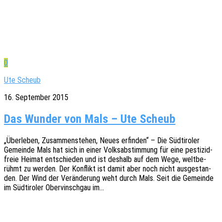
0
Ute Scheub
16. September 2015
Das Wunder von Mals – Ute Scheub
„Über­le­ben, Zusam­men­ste­hen, Neues erfin­den“ – Die Südti­ro­ler
Gemein­de Mals hat sich in einer Volks­ab­stim­mung für eine pesti­zid­
freie Heimat entschie­den und ist deshalb auf dem Wege, welt­be­
rühmt zu werden. Der Konflikt ist damit aber noch nicht ausge­stan­
den. Der Wind der Verän­de­rung weht durch Mals. Seit die Gemein­de
im Südti­ro­ler Ober­vinsch­gau im…