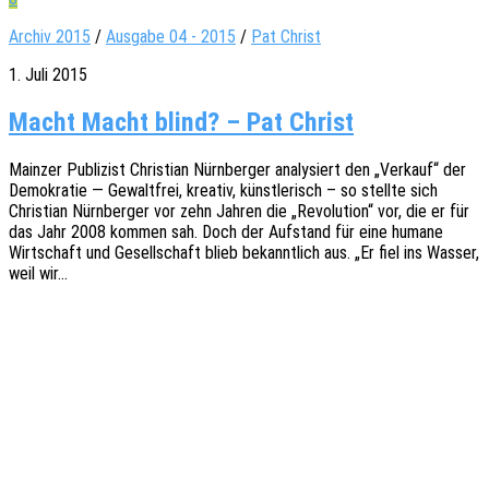
Archiv 2015
/
Ausgabe 04 - 2015
/
Pat Christ
1. Juli 2015
Macht Macht blind? – Pat Christ
Main­zer Publi­zist Chris­ti­an Nürn­ber­ger analy­siert den „Verkauf“ der
Demo­kra­tie — Gewalt­frei, krea­tiv, künst­le­risch – so stell­te sich
Chris­ti­an Nürn­ber­ger vor zehn Jahren die „Revo­lu­ti­on“ vor, die er für
das Jahr 2008 kommen sah. Doch der Aufstand für eine humane
Wirt­schaft und Gesell­schaft blieb bekannt­lich aus. „Er fiel ins Wasser,
weil wir…