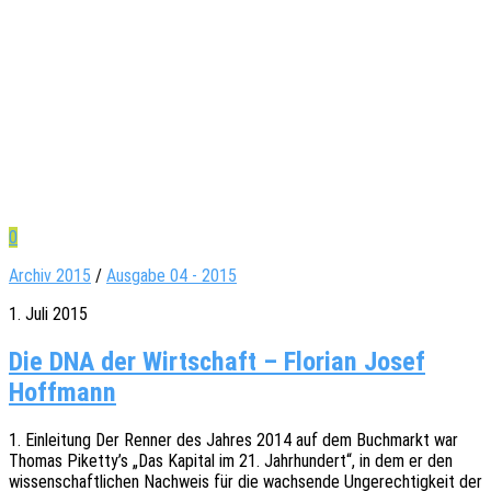
0
Archiv 2015
/
Ausgabe 04 - 2015
1. Juli 2015
Die DNA der Wirtschaft – Florian Josef
Hoffmann
1. Einlei­tung Der Renner des Jahres 2014 auf dem Buch­markt war
Thomas Piketty’s „Das Kapi­tal im 21. Jahr­hun­dert“, in dem er den
wissen­schaft­li­chen Nach­weis für die wach­sen­de Unge­rech­tig­keit der