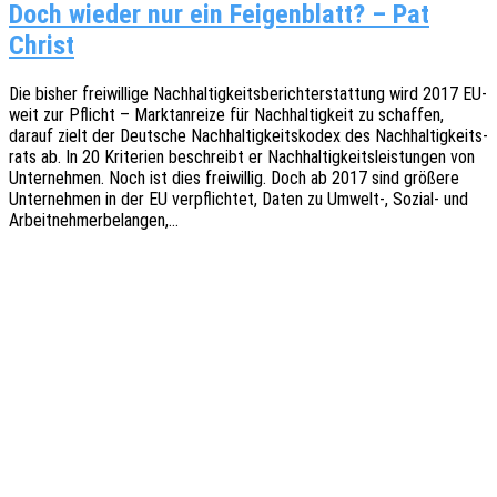
Doch wieder nur ein Feigenblatt? – Pat
Christ
Die bisher frei­wil­li­ge Nach­hal­tig­keits­be­richt­erstat­tung wird 2017 EU-
weit zur Pflicht – Markt­an­rei­ze für Nach­hal­tig­keit zu schaf­fen,
darauf zielt der Deut­sche Nach­hal­tig­keits­ko­dex des Nach­hal­tig­keits­
rats ab. In 20 Krite­ri­en beschreibt er Nach­hal­tig­keits­leis­tun­gen von
Unter­neh­men. Noch ist dies frei­wil­lig. Doch ab 2017 sind größe­re
Unter­neh­men in der EU verpflich­tet, Daten zu Umwelt‑, Sozial- und
Arbeitnehmerbelangen,…