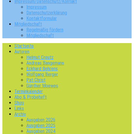
Impressum/Datenschutz/Kontakt
Impressum
Datenschutzerklärung
Kontaktformular
Mitgliedschaft
Regelmäßig fördern
Mitgliedschaft
Startseite
Autoren
Helmut Creutz
Andreas Bangemann
Eckhard Behrens
Wolfgang Berger
Pat Christ
Günther Moewes
Terminkalender
Abo & Probeheft
Shop
Links
Archiv
Ausgaben 2026
Ausgaben 2025
Ausgaben 2024