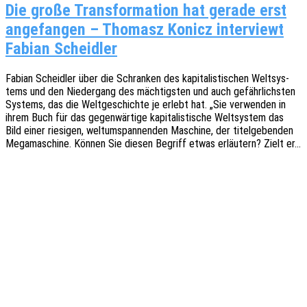
Die große Transformation hat gerade erst
angefangen – Thomasz Konicz interviewt
Fabian Scheidler
Fabian Scheid­ler über die Schran­ken des kapi­ta­lis­ti­schen Welt­sys­
tems und den Nieder­gang des mäch­tigs­ten und auch gefähr­lichs­ten
Systems, das die Welt­ge­schich­te je erlebt hat. „Sie verwen­den in
ihrem Buch für das gegen­wär­ti­ge kapi­ta­lis­ti­sche Welt­sys­tem das
Bild einer riesi­gen, welt­um­span­nen­den Maschi­ne, der titel­ge­ben­den
Megama­schi­ne. Können Sie diesen Begriff etwas erläu­tern? Zielt er…