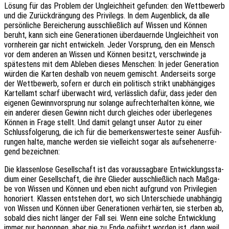
Lösung für das Problem der Ungleich­heit gefun­den: den Wett­be­werb
und die Zurück­drän­gung des Privi­legs. In dem Augen­blick, da alle
persön­li­che Berei­che­rung ausschließ­lich auf Wissen und Können
beruht, kann sich eine Gene­ra­tio­nen über­dau­ern­de Ungleich­heit von
vorn­her­ein gar nicht entwi­ckeln. Jeder Vorsprung, den ein Mensch
vor dem ande­ren an Wissen und Können besitzt, verschwin­de ja
spätes­tens mit dem Able­ben dieses Menschen: In jeder Gene­ra­ti­on
würden die Karten deshalb von neuem gemischt. Ander­seits sorge
der Wett­be­werb, sofern er durch ein poli­tisch strikt unab­hän­gi­ges
Kartell­amt scharf über­wacht wird, verläss­lich dafür, dass jeder den
eige­nen Gewinn­vor­sprung nur solan­ge aufrecht­erhal­ten könne, wie
ein ande­rer diesen Gewinn nicht durch glei­ches oder über­le­ge­nes
Können in Frage stellt. Und damit gelangt unser Autor zu einer
Schluss­fol­ge­rung, die ich für die bemer­kens­wer­tes­te seiner Ausfüh­
run­gen halte, manche werden sie viel­leicht sogar als aufse­hen­er­re­
gend bezeichnen:
Die klas­sen­lo­se Gesell­schaft ist das voraus­sag­ba­re Entwick­lungs­sta­
di­um einer Gesell­schaft, die ihre Glie­der ausschließ­lich nach Maßga­
be von Wissen und Können und eben nicht aufgrund von Privi­le­gi­en
hono­riert. Klas­sen entste­hen dort, wo sich Unter­schie­de unab­hän­gig
von Wissen und Können über Gene­ra­tio­nen verhär­ten, sie ster­ben ab,
sobald dies nicht länger der Fall sei. Wenn eine solche Entwick­lung
immer nur begon­nen, aber nie zu Ende geführt worden ist, dann weil