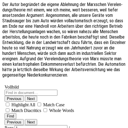
Der Autor begrün­det die eigene Ableh­nung der Marx­schen Verelen­
dungs­theo­rie mit einem, wie ich meine, weit besse­ren, weil tiefer
anset­zen­den Argu­ment. Ange­nom­men, alle unsere Geräte vom
Staub­sauger bis zum Auto würden voll­au­to­ma­tisch erzeugt, so dass
am Ende nur eine Hand­voll von Arbei­tern über den rich­ti­gen Betrieb
der Herstel­lungs­an­la­gen wachen, so wären nahezu alle Menschen
arbeits­los, die heute noch in den Fabri­ken beschäf­tigt sind. Diesel­be
Entwick­lung, die in der Land­wirt­schaft dazu führte, dass ein Einzel­ner
heute so viel Nahrung erzeugt wie ein Jahr­hun­dert zuvor an die
hundert Menschen, würde sich dann auch im indus­tri­el­len Sektor
ereig­nen. Aufgrund der Verelen­dungs­theo­rie von Marx müsste man
einen kata­stro­pha­len Einkom­mens­ver­lust befürch­ten. Die Auto­ma­ti­on
hätte ja letzt­lich diesel­be Wirkung der Arbeits­ver­nich­tung wie das
gegen­sei­ti­ge Niederkonkurrenzieren.