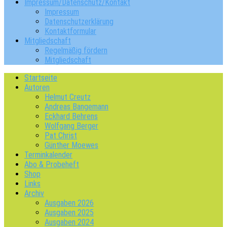
Impressum/Datenschutz/Kontakt
Impressum
Datenschutzerklärung
Kontaktformular
Mitgliedschaft
Regelmäßig fördern
Mitgliedschaft
Startseite
Autoren
Helmut Creutz
Andreas Bangemann
Eckhard Behrens
Wolfgang Berger
Pat Christ
Günther Moewes
Terminkalender
Abo & Probeheft
Shop
Links
Archiv
Ausgaben 2026
Ausgaben 2025
Ausgaben 2024