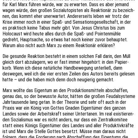
für Karl Marx führen würde, war zu erwar­ten. Dass es aber jemand
wagen würde, den großen Sozi­al­uto­pis­ten als Reak­tio­när zu bezeich­
nen, das kommt eher uner­war­tet. Ande­rer­seits leben wir trotz der
Krise immer noch in einer Spaß- und Sensa­ti­ons­ge­sell­schaft, in der
es prak­tisch keine Tabus mehr gibt. Von Jesus Chris­tus bis zum
Holo­caust wird heute alles durch die Spaß- und Poin­ten­müh­le
gedreht, Haupt­sa­che, so etwas hat noch keiner zuvor behaup­tet.
Warum also nicht auch Marx zu einem Reak­tio­när erklären?
Die gesun­de Reak­ti­on besteht in einem solchen Fall darin, den Müll
gleich dort abzu­la­gern, wo er fast immer hinge­hört: in den Papier­
korb. Wenn ich diese natür­li­che Hand­be­we­gung unter­ließ, dann
deswe­gen, weil ich die vier ersten Zeilen des Autors bereits gele­sen
hatte – und die haben mich denn doch neugie­rig gemacht.
Marx wollte das Eigen­tum an den Produk­ti­ons­mit­teln abschaf­fen,
genau das, so der bewuss­te Autor, hätten die großen Feudal­sys­te­me
Jahr­tau­sen­de lang getan. In der Theo­rie und sehr oft auch in der
Praxis war ein König von Gottes Gnaden Eigen­tü­mer des ganzen
Landes sowie der Arbeits­kraft seiner Unter­ta­nen. Im real exis­tie­ren­
den Sozia­lis­mus war es nicht anders, nur dass ein Zentral­ko­mi­tee
statt eines Königs Eigen­tü­mer des Landes und aller Produk­tiv­kräf­te
ist und Marx die Stelle Gottes besetzt. Müsse man daraus nicht
folgern, dass die Forde­rung nach Abschaf­fung des Eigen­tums die