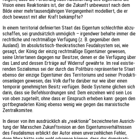
Vision eines Reak­tio­närs ist, der die Zukunft unbe­wusst nach dem
Bilde einer mehr­tau­send­jäh­ri­gen Vergan­gen­heit model­liert, die er
doch bewusst mit aller Kraft bekämpfte?
In einem terri­to­ri­al defi­nier­ten Staat das Eigen­tum schlecht­hin abzu­
schaf­fen, sei grund­sätz­lich unmög­lich – irgend­wer behal­te immer die
recht­li­che und recht­mä­ßi­ge Verfü­gung (z. B. gegen­über dem
Ausland). Im abso­lu­tis­tisch-theo­kra­ti­schen Feudal­sys­tem sei, wie
gesagt, der König der einzig recht­mä­ßi­ge Eigen­tü­mer gewe­sen,
seine Unter­ta­nen dage­gen nur Besit­zer, denen er die Verfü­gung über
das Land und dessen Erträ­ge auf Wider­ruf gewähr­te. Im real exis­tie­
ren­den Sozia­lis­mus sei der durch das Polit­bü­ro reprä­sen­tier­te Staat
ebenso der einzi­ge Eigen­tü­mer des Terri­to­ri­ums und seiner Produk­ti­
ons­an­la­gen gewe­sen, das Volk durfte darüber nur wie über einen
tempo­rär geneh­mig­ten Besitz verfü­gen. Beide Syste­me glichen sich
darin, dass sie Befehls­ord­nun­gen sind: Dem einzel­nen wird sein Los
von oben zuge­teilt, ohne dass er Einspruch erhe­ben kann: gegen den
gott­be­gna­de­ten König ebenso wenig wie gegen das marxis­ti­sche
Zentralkomitee.
In dieser von ihm ausdrück­lich als „reak­tio­när“ bezeich­ne­ten Ausrich­
tung der Marx­schen Zukunfts­vi­si­on an den Eigen­tums­ver­hält­nis­sen
des Feuda­lis­mus erblickt der Autor einen unver­zeih­li­chen Fehler,
denn Marx hätte sehr wohl erken­nen können, dass der demo­kra­ti­