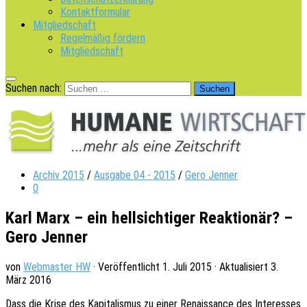
Kontaktformular
Mitgliedschaft
Regelmäßig fördern
Mitgliedschaft
Suchen nach:
Archiv 2015
/
Ausgabe 04 - 2015
/
Gero Jenner
0
Karl Marx – ein hellsichtiger Reaktionär? –
Gero Jenner
von
Webmaster HW
· Veröffentlicht
1. Juli 2015
· Aktualisiert
3.
März 2016
Dass die Krise des Kapi­ta­lis­mus zu einer Renais­sance des Inter­es­ses