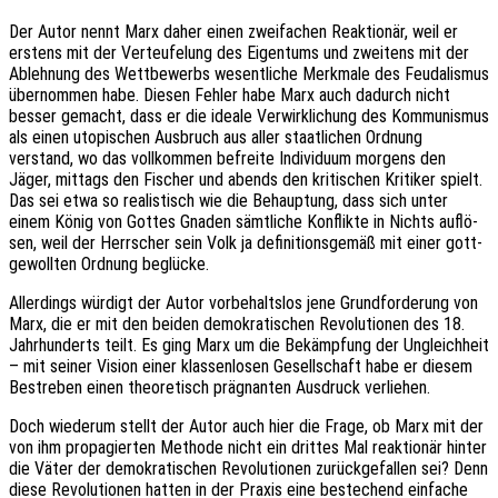
Der Autor nennt Marx daher einen zwei­fa­chen Reak­tio­när, weil er
erstens mit der Verteu­fe­lung des Eigen­tums und zwei­tens mit der
Ableh­nung des Wett­be­werbs wesent­li­che Merk­ma­le des Feuda­lis­mus
über­nom­men habe. Diesen Fehler habe Marx auch dadurch nicht
besser gemacht, dass er die ideale Verwirk­li­chung des Kommu­nis­mus
als einen utopi­schen Ausbruch aus aller staat­li­chen Ordnung
verstand, wo das voll­kom­men befrei­te Indi­vi­du­um morgens den
Jäger, mittags den Fischer und abends den kriti­schen Kriti­ker spielt.
Das sei etwa so realis­tisch wie die Behaup­tung, dass sich unter
einem König von Gottes Gnaden sämt­li­che Konflik­te in Nichts auflö­
sen, weil der Herr­scher sein Volk ja defi­ni­ti­ons­ge­mäß mit einer gott­
ge­woll­ten Ordnung beglücke.
Aller­dings würdigt der Autor vorbe­halts­los jene Grund­for­de­rung von
Marx, die er mit den beiden demo­kra­ti­schen Revo­lu­tio­nen des 18.
Jahr­hun­derts teilt. Es ging Marx um die Bekämp­fung der Ungleich­heit
– mit seiner Vision einer klas­sen­lo­sen Gesell­schaft habe er diesem
Bestre­ben einen theo­re­tisch prägnan­ten Ausdruck verliehen.
Doch wieder­um stellt der Autor auch hier die Frage, ob Marx mit der
von ihm propa­gier­ten Metho­de nicht ein drit­tes Mal reak­tio­när hinter
die Väter der demo­kra­ti­schen Revo­lu­tio­nen zurück­ge­fal­len sei? Denn
diese Revo­lu­tio­nen hatten in der Praxis eine bestechend einfa­che