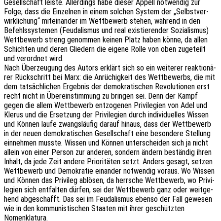
Gesell­schaft leiste. Aller­dings habe dieser Appell notwen­dig zur
Folge, dass die Einzel­nen in einem solchen System der „Selbst­ver­
wirk­li­chung“ mitein­an­der im Wett­be­werb stehen, während in den
Befehls­sys­te­men (Feuda­lis­mus und real exis­tie­ren­der Sozia­lis­mus)
Wett­be­werb streng genom­men keinen Platz haben könne, da allen
Schich­ten und deren Glie­dern die eigene Rolle von oben zuge­teilt
und verord­net wird.
Nach Über­zeu­gung des Autors erklärt sich so ein weite­rer reak­tio­nä­
rer Rück­schritt bei Marx: die Anrü­chig­keit des Wett­be­werbs, die mit
dem tatsäch­li­chen Ergeb­nis der demo­kra­ti­schen Revo­lu­tio­nen erst
recht nicht in Über­ein­stim­mung zu brin­gen sei. Denn der Kampf
gegen die allem Wett­be­werb entzo­ge­nen Privi­le­gi­en von Adel und
Klerus und die Erset­zung der Privi­le­gi­en durch indi­vi­du­el­les Wissen
und Können laufe zwangs­läu­fig darauf hinaus, dass der Wett­be­werb
in der neuen demo­kra­ti­schen Gesell­schaft eine beson­de­re Stel­lung
einneh­men musste. Wissen und Können unter­schei­den sich ja nicht
allein von einer Person zur ande­ren, sondern ändern bestän­dig ihren
Inhalt, da jede Zeit andere Prio­ri­tä­ten setzt. Anders gesagt, setzen
Wett­be­werb und Demo­kra­tie einan­der notwen­dig voraus. Wo Wissen
und Können das Privi­leg ablö­sen, da herr­sche Wett­be­werb, wo Privi­
le­gi­en sich entfal­ten dürfen, sei der Wett­be­werb ganz oder weit­ge­
hend abge­schafft. Das sei im Feuda­lis­mus ebenso der Fall gewe­sen
wie in den kommu­nis­ti­schen Staa­ten mit ihrer geschütz­ten
Nomenklatura.