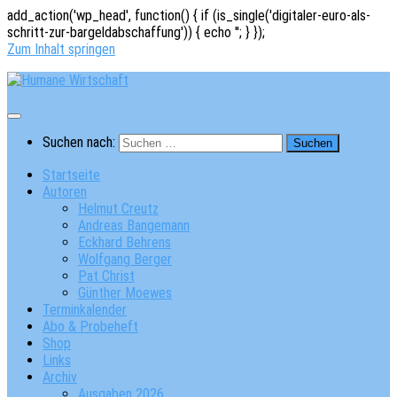
add_action('wp_head', function() { if (is_single('digitaler-euro-als-
schritt-zur-bargeldabschaffung')) { echo '
'; } });
Zum Inhalt springen
Suchen nach:
Startseite
Autoren
Helmut Creutz
Andreas Bangemann
Eckhard Behrens
Wolfgang Berger
Pat Christ
Günther Moewes
Terminkalender
Abo & Probeheft
Shop
Links
Archiv
Ausgaben 2026