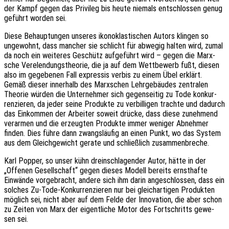
der Kampf gegen das Privi­leg bis heute niemals entschlos­sen genug
geführt worden sei.
Diese Behaup­tun­gen unse­res ikono­klas­ti­schen Autors klin­gen so
unge­wohnt, dass mancher sie schlicht für abwe­gig halten wird, zumal
da noch ein weite­res Geschütz aufge­führt wird – gegen die Marx­
sche Verelen­dungs­theo­rie, die ja auf dem Wett­be­werb fußt, diesen
also im gege­be­nen Fall expres­sis verbis zu einem Übel erklärt.
Gemäß dieser inner­halb des Marx­schen Lehr­ge­bäu­des zentra­len
Theo­rie würden die Unter­neh­mer sich gegen­sei­tig zu Tode konkur­
ren­zie­ren, da jeder seine Produk­te zu verbil­li­gen trach­te und dadurch
das Einkom­men der Arbei­ter soweit drücke, dass diese zuneh­mend
verar­men und die erzeug­ten Produk­te immer weni­ger Abneh­mer
finden. Dies führe dann zwangs­läu­fig an einen Punkt, wo das System
aus dem Gleich­ge­wicht gerate und schließ­lich zusammenbreche.
Karl Popper, so unser kühn drein­schla­gen­der Autor, hätte in der
„Offe­nen Gesell­schaft“ gegen dieses Modell bereits ernst­haf­te
Einwän­de vorge­bracht, andere sich ihm darin ange­schlos­sen, dass ein
solches Zu-Tode-Konkur­ren­zie­ren nur bei gleich­ar­ti­gen Produk­ten
möglich sei, nicht aber auf dem Felde der Inno­va­ti­on, die aber schon
zu Zeiten von Marx der eigent­li­che Motor des Fort­schritts gewe­
sen sei.