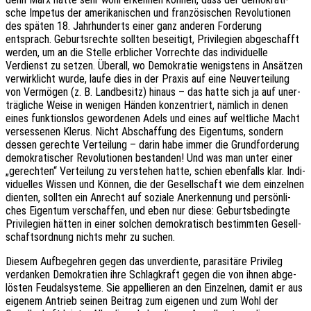
sche Impe­tus der ameri­ka­ni­schen und fran­zö­si­schen Revo­lu­tio­nen
des späten 18. Jahr­hun­derts einer ganz ande­ren Forde­rung
entsprach. Geburts­rech­te soll­ten besei­tigt, Privi­le­gi­en abge­schafft
werden, um an die Stelle erbli­cher Vorrech­te das indi­vi­du­el­le
Verdienst zu setzen. Über­all, wo Demo­kra­tie wenigs­tens in Ansät­zen
verwirk­licht wurde, laufe dies in der Praxis auf eine Neuver­tei­lung
von Vermö­gen (z. B. Land­be­sitz) hinaus – das hatte sich ja auf uner­
träg­li­che Weise in weni­gen Händen konzen­triert, nämlich in denen
eines funk­ti­ons­los gewor­de­nen Adels und eines auf welt­li­che Macht
verses­se­nen Klerus. Nicht Abschaf­fung des Eigen­tums, sondern
dessen gerech­te Vertei­lung – darin habe immer die Grund­for­de­rung
demo­kra­ti­scher Revo­lu­tio­nen bestan­den! Und was man unter einer
„gerech­ten“ Vertei­lung zu verste­hen hatte, schien eben­falls klar. Indi­
vi­du­el­les Wissen und Können, die der Gesell­schaft wie dem einzel­nen
dien­ten, soll­ten ein Anrecht auf sozia­le Aner­ken­nung und persön­li­
ches Eigen­tum verschaf­fen, und eben nur diese: Geburts­be­ding­te
Privi­le­gi­en hätten in einer solchen demo­kra­tisch bestimm­ten Gesell­
schafts­ord­nung nichts mehr zu suchen.
Diesem Aufbe­geh­ren gegen das unver­dien­te, para­si­tä­re Privi­leg
verdan­ken Demo­kra­tien ihre Schlag­kraft gegen die von ihnen abge­
lös­ten Feudal­sys­te­me. Sie appel­lie­ren an den Einzel­nen, damit er aus
eige­nem Antrieb seinen Beitrag zum eige­nen und zum Wohl der