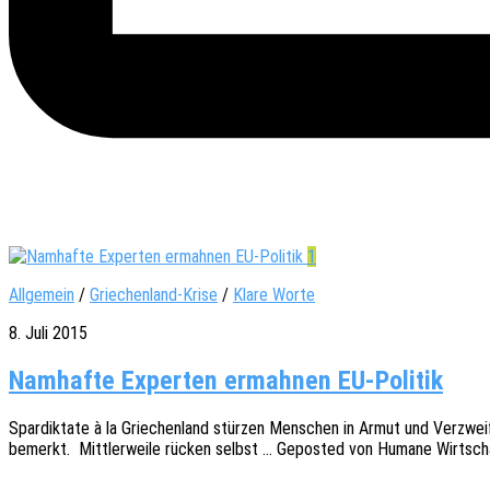
1
Allgemein
/
Griechenland-Krise
/
Klare Worte
8. Juli 2015
Namhafte Experten ermahnen EU-Politik
Spar­dik­ta­te à la Grie­chen­land stür­zen Menschen in Armut und Verzweif
bemerkt. Mitt­ler­wei­le rücken selbst … Gepos­ted von Humane Wirt­sch