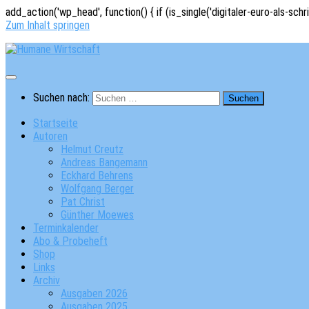
add_action('wp_head', function() { if (is_single('digitaler-euro-als-schr
Zum Inhalt springen
Suchen nach:
Startseite
Autoren
Helmut Creutz
Andreas Bangemann
Eckhard Behrens
Wolfgang Berger
Pat Christ
Günther Moewes
Terminkalender
Abo & Probeheft
Shop
Links
Archiv
Ausgaben 2026
Ausgaben 2025