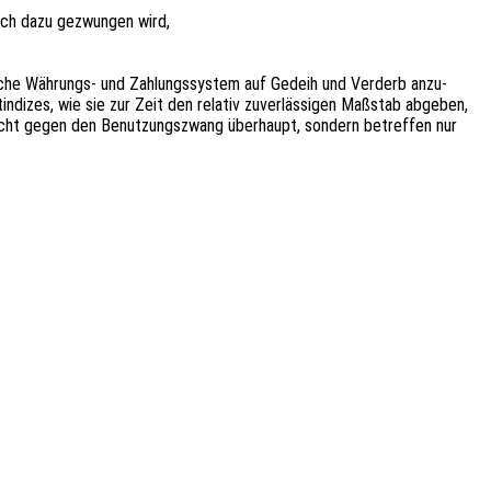
lich dazu gezwun­gen wird,
li­che Währungs- und Zahlungs­sys­tem auf Gedeih und Verderb anzu­
­di­zes, wie sie zur Zeit den rela­tiv zuver­läs­si­gen Maßstab abge­ben,
h nicht gegen den Benut­zungs­zwang über­haupt, sondern betref­fen nur