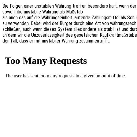
Die Folgen einer unsta­bi­len Währung tref­fen beson­ders hart, wenn der
sowohl die unsta­bi­le Währung als Maßstab
als auch das auf die Währungs­ein­heit lauten­de Zahlungs­mit­tel als Sch
zu verwen­den. Dabei wird der Bürger durch eine Art von währungs­recht
schlie­ßen, auch wenn dieses System alles andere als stabil ist und durch­
an dem wir die Unzu­ver­läs­sig­keit des gesetz­li­chen Kauf­kraft­maß­st
den Fall, dass er mit unsta­bi­ler Währung zusammentrifft.