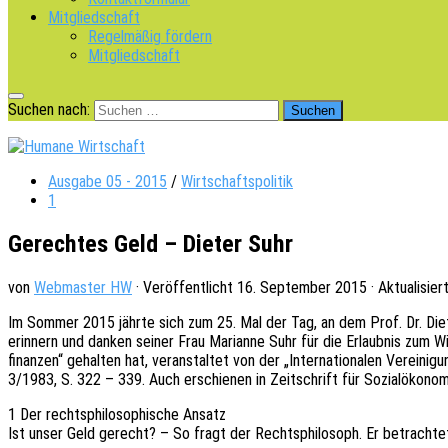
Mitgliedschaft
Regelmäßig fördern
Mitgliedschaft
Suchen nach:
Ausgabe 05 - 2015
/
Wirtschaftspolitik
1
Gerechtes Geld – Dieter Suhr
von
Webmaster HW
· Veröffentlicht
16. September 2015
· Aktualisier
Im Sommer 2015 jährte sich zum 25. Mal der Tag, an dem Prof. Dr. Dieter
erin­nern und danken seiner Frau Mari­an­ne Suhr für die Erlaub­nis zum 
fi­nan­zen“ gehal­ten hat, veran­stal­tet von der „Inter­na­tio­na­len Verei­n
3/1983, S. 322 – 339. Auch erschie­nen in Zeit­schrift für Sozi­al­öko­no
1 Der rechts­phi­lo­so­phi­sche Ansatz
Ist unser Geld gerecht? – So fragt der Rechts­phi­lo­soph. Er betrach­tet