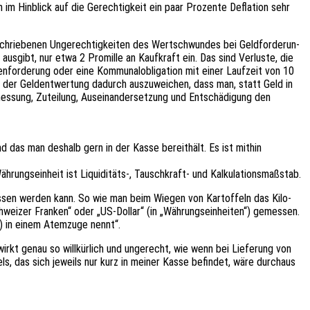
ich im Hinblick auf die Gerech­tig­keit ein paar Prozen­te Defla­ti­on sehr
ie­be­nen Unge­rech­tig­kei­ten des Wert­schwun­des bei Geld­for­de­run­
usgibt, nur etwa 2 Promil­le an Kauf­kraft ein. Das sind Verlus­te, die
or­de­rung oder eine Kommu­nal­ob­li­ga­ti­on mit einer Lauf­zeit von 10
, der Geld­ent­wer­tung dadurch auszu­wei­chen, dass man, statt Geld in
Zumes­sung, Zutei­lung, Ausein­an­der­set­zung und Entschä­di­gung den
nd das man deshalb gern in der Kasse bereit­hält. Es ist mithin
ährungs­ein­heit ist Liquiditäts‑, Tausch­kraft- und Kalkulationsmaßstab.
s­sen werden kann. So wie man beim Wiegen von Kartof­feln das Kilo­
ei­zer Fran­ken“ oder „US-Dollar“ (in „Währungs­ein­hei­ten“) gemes­sen.
) in einem Atem­zu­ge nennt“.
wirkt genau so will­kür­lich und unge­recht, wie wenn bei Liefe­rung von
ls, das sich jeweils nur kurz in meiner Kasse befin­det, wäre durch­aus