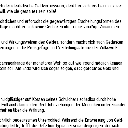
der idea­lis­ti­sche Geld­ver­bes­se­rer, denkt er sich, erst einmal zuse­
l, wie sie gestal­tet sein solle!
ht­li­chen und erforscht die gegen­wär­ti­gen Erschei­nungs­for­men des
und­la­ge macht er sich seine Gedan­ken über gesetz­mä­ßi­ge Zusam­men­
nen und Wirkungs­wei­sen des Geldes, sondern macht sich auch Gedan­ken
run­gen in die Preis­ge­fü­ge und Vertei­lungs­strö­me der Volks­wirt­
­sam­men­hän­ge der mone­tä­ren Welt so gut wie irgend möglich kennen
 sein soll. Am Ende wird sich sogar zeigen, dass gerech­tes Geld und
ld­schuld­gläu­bi­ger auf Kosten seines Schuld­ners schad­los durch hohe
unst­voll ausba­lan­cier­ten Rechts­be­zie­hun­gen der Menschen unter­ein­an­der
­hei­ten über die Währung.
recht­lich bedeut­sa­men Unter­schied: Während die Entwer­tung von Geld­
brig hatte, trifft die Defla­ti­on typi­scher­wei­se denje­ni­gen, der sich