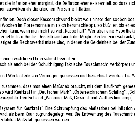
die Infla­ti­on eher margi­nal, die Defla­ti­on eher exis­ten­ti­ell, so dass s
en auswir­ken als die glei­chen Prozen­te Inflation.
fla­ti­on. Doch dieser Kassen­schwund bleibt weit hinter den soeben beschr
 Wochen im Porte­mon­naie mit sich herum­schleppt, so büßt er, bis er es a
hen kann, wenn man nicht zu viel „Kasse hält“. Wer aber eine Hypo­the­ken­f
z erheb­lich zu Buche. Deshalb sind auch die Möglich­kei­ten einge­schränkt
ris­ti­ger die Rechts­ver­hält­nis­se sind, in denen die Geld­ein­heit bei der 
ie einen wich­ti­gen Unter­schied beachten:
sch als auch bei der Schuld­til­gung fakti­sche Tausch­macht verkör­pert u
en und Wert­an­tei­le von Vermö­gen gemes­sen und berech­net werden. Die W
amit zusam­men, dass man einen Maßstab braucht, mit dem Kauf­kraft geme
d Kauf­kraft in „Deut­scher Mark“, „Öster­rei­chi­schem Schil­ling“, „Schw
s­re­pu­blik Deutsch­land „Währung, Maß, Gewicht und Zeit­be­stim­mung (…
Maßsys­tem für Kauf­kraft“. Eine Schrump­fung des Maßsta­bes bei Infla­ti­on 
d, als beim Kauf zugrun­de­ge­legt war. Die Entwer­tung des Tausch­mit­te
em stabi­len Maßstab gemes­sen werden.