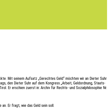
ück­te. Mit seinem Aufsatz „Gerech­tes Geld“ möch­ten wir an Dieter Suhr
rtrags, den Dieter Suhr auf dem Kongress „Arbeit, Geld­ord­nung, Staats­
Tirol. Er erschien zuerst in: Archiv für Rechts- und Sozi­al­phi­lo­so­phie Nr.
 an. Er fragt, wie das Geld sein soll.