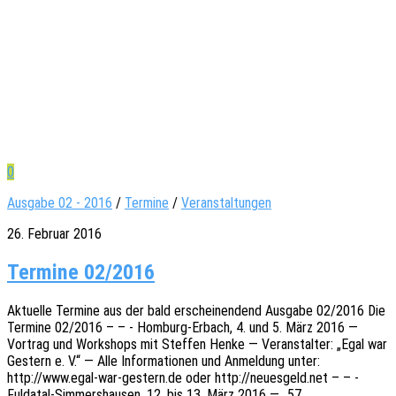
0
Ausgabe 02 - 2016
/
Termine
/
Veranstaltungen
26. Februar 2016
Termine 02/2016
Aktu­el­le Termi­ne aus der bald erschei­nen­dend Ausga­be 02/2016 Die
Termi­ne 02/2016 – – - Homburg-Erbach, 4. und 5. März 2016 —
Vortrag und Work­shops mit Stef­fen Henke — Veran­stal­ter: „Egal war
Gestern e. V.“ — Alle Infor­ma­tio­nen und Anmel­dung unter:
http://www.egal-war-gestern.de oder http://neuesgeld.net – – -
Fulda­­tal-Simmer­s­hau­­sen, 12. bis 13. März 2016 — „57.…