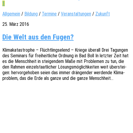
1
Allgemein
/
Bildung
/
Termine
/
Veranstaltungen
/
Zukunft
25. März 2016
Die Welt aus den Fugen?
Klima­ka­ta­stro­phe – Flücht­lings­elend – Kriege über­all Drei Tagun­gen
des Semi­nars für frei­heit­li­che Ordnung in Bad Boll In letz­ter Zeit hat
es die Mensch­heit in stei­gen­dem Maße mit Proble­men zu tun, die
den Rahmen einzel­staat­li­cher Lösungs­mög­lich­kei­ten weit über­stei­
gen: hervor­ge­ho­ben seien das immer drän­gen­der werden­de Klima­
pro­blem, das die Erde als ganze und die ganze Menschheit…