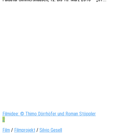
Filmidee: © Thimo Dörrhöfer und Roman Stöppler
2
Film
/
Filmprojekt
/
Silvio Gesell