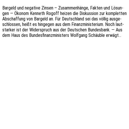
Bargeld und nega­ti­ve Zinsen – Zusam­men­hän­ge, Fakten und Lösun­
gen — Ökonom Kenneth Rogoff heizen die Diskus­si­on zur komplet­ten
Abschaf­fung von Bargeld an. Für Deutsch­land sei das völlig ausge­
schlos­sen, heißt es hinge­gen aus dem Finanz­mi­nis­te­ri­um. Noch laut­
star­ker ist der Wider­spruch aus der Deut­schen Bundes­bank. — Aus
dem Haus des Bundes­fi­nanz­mi­nis­ters Wolf­gang Schäub­le erwägt…