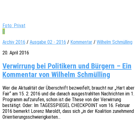
Foto: Privat
0
Archiv 2016
/
Ausgabe 02 - 2016
/
Kommentar
/
Wilhelm Schmülling
20. April 2016
Ver­wir­rung bei Poli­ti­kern und Bür­gern – Ein
Kom­men­tar von Wil­helm Schmülling
Wer die Aktua­li­tät der Über­schrift bezwei­felt, braucht nur „Hart aber
Fair“ am 15. 2. 2016 und die danach ausge­strahl­ten Nach­rich­ten im 1.
Programm aufzu­ru­fen, schon ist die These von der Verwir­rung
bestä­tigt. Oder: Im TAGESSPIEGEL CHECKPOINT vom 16. Febru­ar
2016 bemerkt Lorenz Maroldt, dass sich „in der Koali­ti­on zuneh­mend
Orientierungsschwierigkeiten…