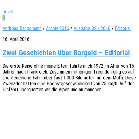
privat
0
Andreas Bangemann
/
Archiv 2016
/
Ausgabe 02 - 2016
/
Editorial
16. April 2016
Zwei Geschichten über Bargeld – Editorial
Die erste Reise ohne meine Eltern führte mich 1972 im Alter von 15
Jahren nach Frank­reich. Zusam­men mit eini­gen Freun­den ging es auf
aben­teu­er­li­che Fahrt über fast 1.000 Kilo­me­ter mit dem Mofa. Diese
Zwei­rä­der hatten eine Höchst­ge­schwin­dig­keit von 25 km/h. Auf der
Hinfahrt über­quer­ten wir die Alpen und an manchen…