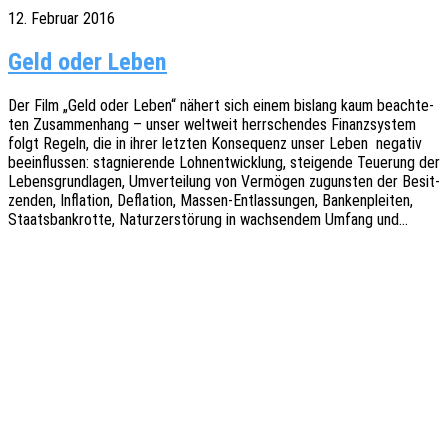
12. Februar 2016
Geld oder Leben
Der Film „Geld oder Leben“ nähert sich einem bislang kaum beach­te­
ten Zusam­men­hang – unser welt­weit herr­schen­des Finanz­sys­tem
folgt Regeln, die in ihrer letz­ten Konse­quenz unser Leben nega­tiv
beein­flus­sen: stagnie­ren­de Lohn­ent­wick­lung, stei­gen­de Teue­rung der
Lebens­grund­la­gen, Umver­tei­lung von Vermö­gen zuguns­ten der Besit­
zen­den, Infla­ti­on, Defla­ti­on, Massen-Entlas­­sun­­gen, Banken­plei­ten,
Staats­bank­rot­te, Natur­zer­stö­rung in wach­sen­dem Umfang und…