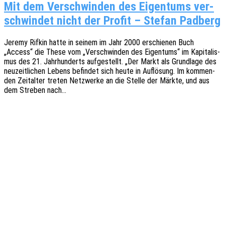
Mit dem Ver­schwin­den des Eigen­tums ver­
schwin­det nicht der Pro­fit – Ste­fan Padberg
Jeremy Rifkin hatte in seinem im Jahr 2000 erschie­nen Buch
„Access“ die These vom „Verschwin­den des Eigen­tums“ im Kapi­ta­lis­
mus des 21. Jahr­hun­derts aufge­stellt. „Der Markt als Grund­la­ge des
neuzeit­li­chen Lebens befin­det sich heute in Auflö­sung. Im kommen­
den Zeit­al­ter treten Netz­wer­ke an die Stelle der Märkte, und aus
dem Stre­ben nach…