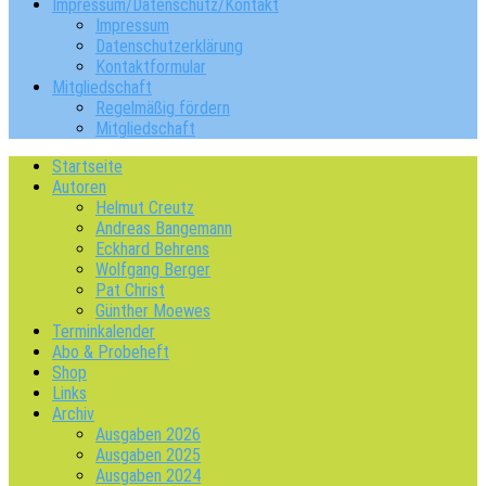
Impressum/Datenschutz/Kontakt
Impressum
Datenschutzerklärung
Kontaktformular
Mitgliedschaft
Regelmäßig fördern
Mitgliedschaft
Startseite
Autoren
Helmut Creutz
Andreas Bangemann
Eckhard Behrens
Wolfgang Berger
Pat Christ
Günther Moewes
Terminkalender
Abo & Probeheft
Shop
Links
Archiv
Ausgaben 2026
Ausgaben 2025
Ausgaben 2024