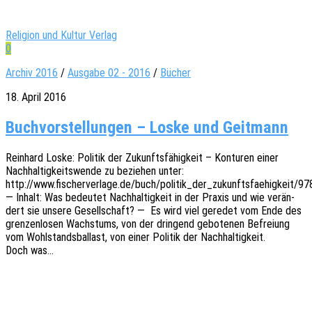
Religion und Kultur Verlag
0
Archiv 2016
/
Ausgabe 02 - 2016
/
Bücher
18. April 2016
Buchvorstellungen – Loske und Geitmann
Rein­hard Loske: Poli­tik der Zukunfts­fä­hig­keit – Kontu­ren einer
Nach­hal­tig­keits­wen­de zu bezie­hen unter:
http://www.fischerverlage.de/buch/politik_der_zukunftsfaehigkeit/
— Inhalt: Was bedeu­tet Nach­hal­tig­keit in der Praxis und wie verän­
dert sie unsere Gesell­schaft? — Es wird viel gere­det vom Ende des
gren­zen­lo­sen Wachs­tums, von der drin­gend gebo­te­nen Befrei­ung
vom Wohl­stands­bal­last, von einer Poli­tik der Nach­hal­tig­keit.
Doch was…