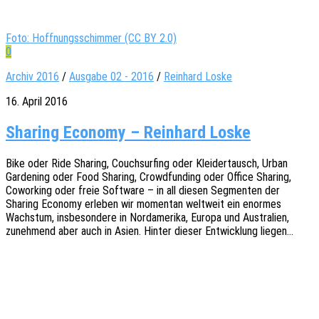
Foto: Hoffnungsschimmer (CC BY 2.0)
0
Archiv 2016
/
Ausgabe 02 - 2016
/
Reinhard Loske
16. April 2016
Sharing Economy – Reinhard Loske
Bike oder Ride Sharing, Couch­sur­fing oder Klei­der­tausch, Urban
Gardening oder Food Sharing, Crowd­fun­ding oder Office Sharing,
Cowor­king oder freie Soft­ware – in all diesen Segmen­ten der
Sharing Econo­my erle­ben wir momen­tan welt­weit ein enor­mes
Wachs­tum, insbe­son­de­re in Nord­ame­ri­ka, Europa und Austra­li­en,
zuneh­mend aber auch in Asien. Hinter dieser Entwick­lung liegen…