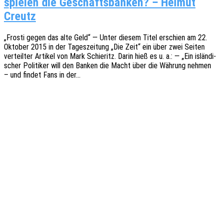
spie­len die Geschäfts­ban­ken? – Hel­mut
Creutz
„Frosti gegen das alte Geld“ — Unter diesem Titel erschien am 22.
Okto­ber 2015 in der Tages­zei­tung „Die Zeit“ ein über zwei Seiten
verteil­ter Arti­kel von Mark Schie­r­itz. Darin hieß es u. a.: — „Ein islän­di­
scher Poli­ti­ker will den Banken die Macht über die Währung nehmen
– und findet Fans in der…