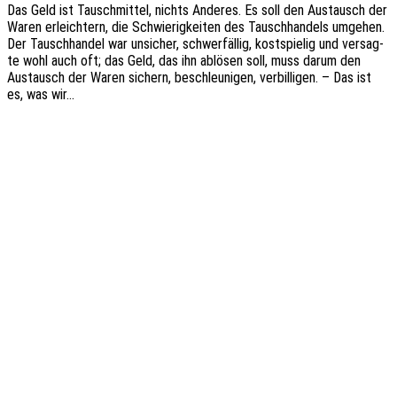
Das Geld ist Tausch­mit­tel, nichts Ande­res. Es soll den Austausch der
Waren erleich­tern, die Schwie­rig­kei­ten des Tausch­han­dels umge­hen.
Der Tausch­han­del war unsi­cher, schwer­fäl­lig, kost­spie­lig und versag­
te wohl auch oft; das Geld, das ihn ablö­sen soll, muss darum den
Austausch der Waren sichern, beschleu­ni­gen, verbil­li­gen. – Das ist
es, was wir…