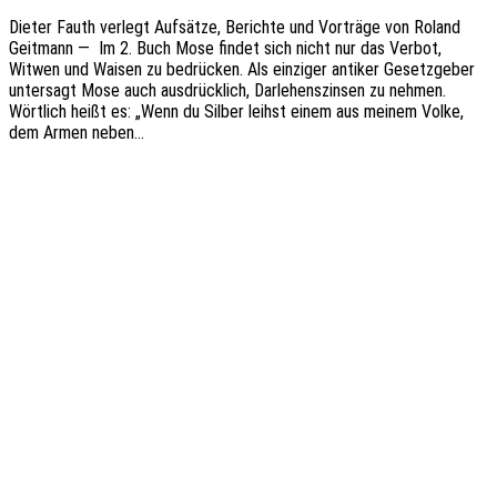
Dieter Fauth verlegt Aufsät­ze, Berich­te und Vorträ­ge von Roland
Geit­mann — Im 2. Buch Mose findet sich nicht nur das Verbot,
Witwen und Waisen zu bedrü­cken. Als einzi­ger anti­ker Gesetz­ge­ber
unter­sagt Mose auch ausdrück­lich, Darle­hens­zin­sen zu nehmen.
Wört­lich heißt es: „Wenn du Silber leihst einem aus meinem Volke,
dem Armen neben…