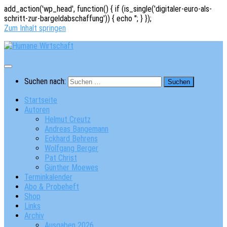
add_action('wp_head', function() { if (is_single('digitaler-euro-als-
schritt-zur-bargeldabschaffung')) { echo '
'; } });
Zum Inhalt springen
Suchen nach:
Startseite
Autoren
Helmut Creutz
Andreas Bangemann
Eckhard Behrens
Wolfgang Berger
Pat Christ
Günther Moewes
Terminkalender
Abo & Probeheft
Shop
Links
Archiv
Ausgaben 2026