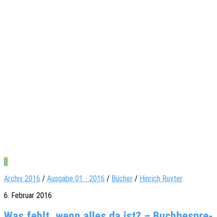
0
Archiv 2016
/
Ausgabe 01 - 2016
/
Bücher
/
Hin­rich Ruy­ter
6. Februar 2016
Was fehlt, wenn alles da ist? – Buch­be­spre­