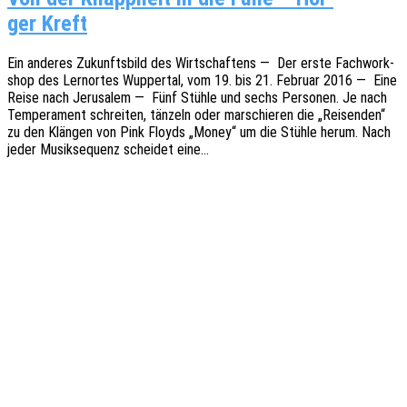
ger Kreft
Ein ande­res Zukunfts­bild des Wirt­schaf­tens — Der erste Fach­work­
shop des Lern­or­tes Wupper­tal, vom 19. bis 21. Febru­ar 2016 — Eine
Reise nach Jeru­sa­lem — Fünf Stühle und sechs Perso­nen. Je nach
Tempe­ra­ment schrei­ten, tänzeln oder marschie­ren die „Reisen­den“
zu den Klän­gen von Pink Floyds „Money“ um die Stühle herum. Nach
jeder Musik­se­quenz schei­det eine…