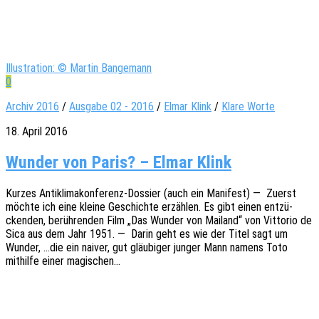
Illustration: © Martin Bangemann
0
Archiv 2016
/
Ausgabe 02 - 2016
/
Elmar Klink
/
Klare Worte
18. April 2016
Wun­der von Paris? – Elmar Klink
Kurzes Anti­k­li­­ma­­kon­­­fe­­renz-Dossier (auch ein Mani­fest) — Zuerst
möchte ich eine kleine Geschich­te erzäh­len. Es gibt einen entzü­
cken­den, berüh­ren­den Film „Das Wunder von Mailand“ von Vitto­rio de
Sica aus dem Jahr 1951. — Darin geht es wie der Titel sagt um
Wunder, …die ein naiver, gut gläu­bi­ger junger Mann namens Toto
mithil­fe einer magischen…