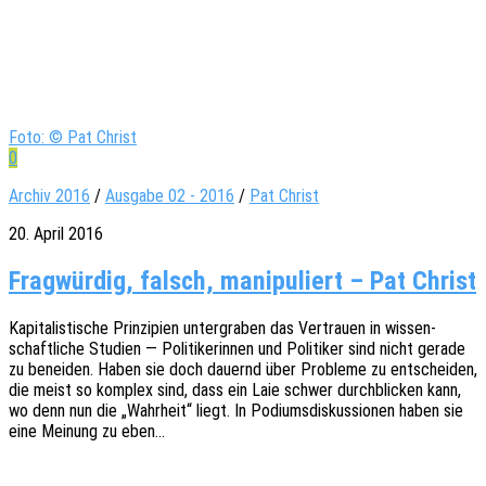
Foto: © Pat Christ
0
Archiv 2016
/
Ausgabe 02 - 2016
/
Pat Christ
20. April 2016
Frag­wür­dig, falsch, mani­pu­liert – Pat Christ
Kapi­ta­lis­ti­sche Prin­zi­pi­en unter­gra­ben das Vertrau­en in wissen­
schaft­li­che Studi­en — Poli­ti­ke­rin­nen und Poli­ti­ker sind nicht gerade
zu benei­den. Haben sie doch dauernd über Proble­me zu entschei­den,
die meist so komplex sind, dass ein Laie schwer durch­bli­cken kann,
wo denn nun die „Wahr­heit“ liegt. In Podi­ums­dis­kus­sio­nen haben sie
eine Meinung zu eben…