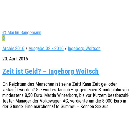
© Martin Bangemann
0
Archiv 2016
/
Ausgabe 02 - 2016
/
Inge­borg Woitsch
20. April 2016
Zeit ist Geld? – Inge­borg Woitsch
Ein Reich­tum des Menschen ist seine Zeit! Kann Zeit ge- oder
verkauft werden? Sie wird es täglich – gegen einen Stun­den­lohn von
mindes­tens 8,50 Euro. Martin Winter­korn, bis vor Kurzem best­be­zahl­
tes­ter Mana­ger der Volks­wa­gen AG, verdien­te um die 8.000 Euro in
der Stunde. Eine märchen­haf­te Summe! – Kennen Sie aus…