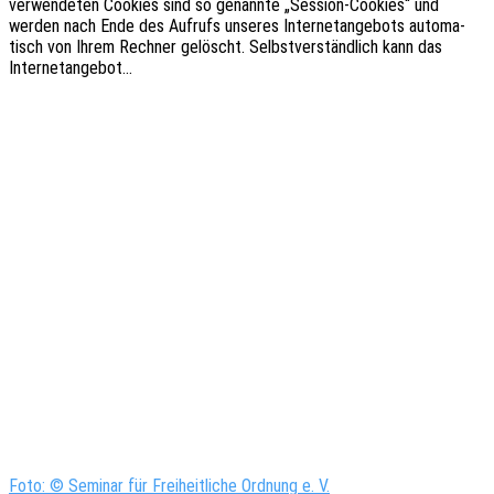
verwen­de­ten Cookies sind so genann­te „Sessi­on-Cookies“ und
werden nach Ende des Aufrufs unse­res Inter­net­an­ge­bots auto­ma­
tisch von Ihrem Rech­ner gelöscht. Selbst­ver­ständ­lich kann das
Internetangebot…
Foto: © Seminar für Freiheitliche Ordnung e. V.