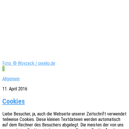
Foto: © Woyzeck / pixelio.de
0
Allgemein
11. April 2016
Cookies
Liebe Besu­cher, ja, auch die Websei­te unse­rer Zeit­schrift verwen­det
teil­wei­se Cookies. Diese klei­nen Text­da­tei­en werden auto­ma­tisch
auf dem Rech­ner des Besu­chers abge­legt. Die meis­ten der von uns