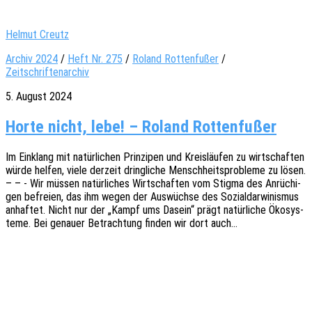
Helmut Creutz
Archiv 2024
/
Heft Nr. 275
/
Roland Rottenfußer
/
Zeitschriftenarchiv
5. August 2024
Horte nicht, lebe! – Roland Rottenfußer
Im Einklang mit natür­li­chen Prin­zi­pen und Kreis­läu­fen zu wirt­schaf­ten
würde helfen, viele derzeit dring­li­che Mensch­heits­pro­ble­me zu lösen.
– – - Wir müssen natür­li­ches Wirt­schaf­ten vom Stigma des Anrü­chi­
gen befrei­en, das ihm wegen der Auswüch­se des Sozi­al­dar­wi­nis­mus
anhaf­tet. Nicht nur der „Kampf ums Dasein“ prägt natür­li­che Ökosys­
te­me. Bei genau­er Betrach­tung finden wir dort auch…