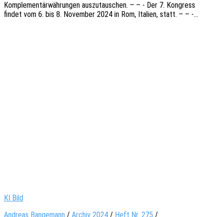
Komple­men­tär­wäh­run­gen auszu­tau­schen. – – - Der 7. Kongress
findet vom 6. bis 8. Novem­ber 2024 in Rom, Itali­en, statt. – – -…
KI Bild
Andreas Bangemann
/
Archiv 2024
/
Heft Nr. 275
/