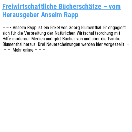
Freiwirtschaftliche Bücherschätze – vom
Herausgeber Anselm Rapp
– – - Anselm Rapp ist ein Enkel von Georg Blumen­thal. Er enga­giert
sich für die Verbrei­tung der Natür­li­chen Wirt­schafts­ord­nung mit
Hilfe moder­ner Medien und gibt Bücher von und über die Fami­lie
Blumen­thal heraus. Drei Neuerschei­nun­gen werden hier vorge­stellt. –
– – Mehr online – – –