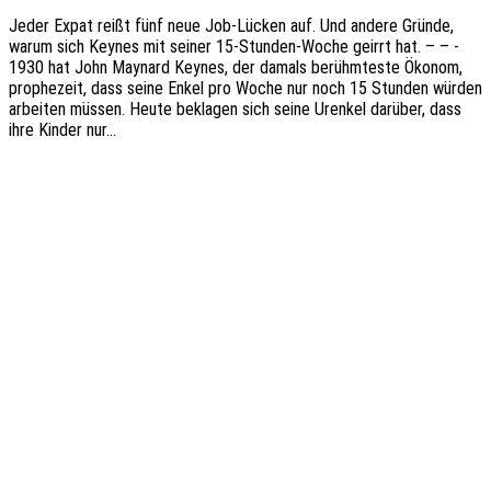
Jeder Expat reißt fünf neue Job-Lücken auf. Und andere Gründe,
warum sich Keynes mit seiner 15-Stun­­den-Woche geirrt hat. – – -
1930 hat John Maynard Keynes, der damals berühm­tes­te Ökonom,
prophe­zeit, dass seine Enkel pro Woche nur noch 15 Stun­den würden
arbei­ten müssen. Heute bekla­gen sich seine Uren­kel darüber, dass
ihre Kinder nur…