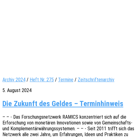
Archiv 2024
/
Heft Nr. 275
/
Termine
/
Zeitschriftenarchiv
5. August 2024
Die Zukunft des Geldes – Terminhinweis
– – - Das Forschungs­netz­werk RAMICS konzen­triert sich auf die
Erfor­schung von mone­tä­ren Inno­va­tio­nen sowie von Gemein­­schafts-
und Komple­men­tär­wäh­rungs­sys­te­men. – – - Seit 2011 trifft sich das
Netz­werk alle zwei Jahre, um Erfah­run­gen, Ideen und Prak­ti­ken zu