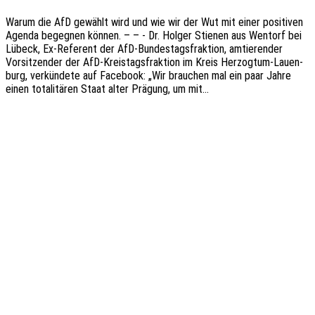
Warum die AfD gewählt wird und wie wir der Wut mit einer posi­ti­ven
Agenda begeg­nen können. – – - Dr. Holger Stie­nen aus Wentorf bei
Lübeck, Ex-Refe­­rent der AfD-Bundes­­tags­­frak­­ti­on, amtie­ren­der
Vorsit­zen­der der AfD-Kreis­­tags­­frak­­ti­on im Kreis Herzo­g­­tum-Lauen­­
burg, verkün­de­te auf Face­book: „Wir brau­chen mal ein paar Jahre
einen tota­li­tä­ren Staat alter Prägung, um mit…