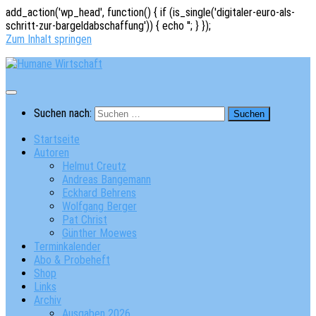
add_action('wp_head', function() { if (is_single('digitaler-euro-als-
schritt-zur-bargeldabschaffung')) { echo '
'; } });
Zum Inhalt springen
Suchen nach:
Startseite
Autoren
Helmut Creutz
Andreas Bangemann
Eckhard Behrens
Wolfgang Berger
Pat Christ
Günther Moewes
Terminkalender
Abo & Probeheft
Shop
Links
Archiv
Ausgaben 2026