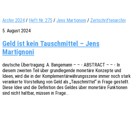
Archiv 2024
/
Heft Nr. 275
/
Jens Martignoni
/
Zeitschriftenarchiv
5. August 2024
Geld ist kein Tauschmittel – Jens
Martignoni
deut­sche Über­tra­gung: A. Bange­mann – – - ABSTRACT – – - In
diesem zwei­ten Teil über grund­le­gen­de mone­tä­re Konzep­te und
Ideen, wird die in der Komple­men­tär­wäh­rungs­sze­ne immer noch stark
veran­ker­te Vorstel­lung von Geld als „Tausch­mit­tel“ in Frage gestellt.
Diese Idee und die Defi­ni­ti­on des Geldes über mone­tä­re Funk­tio­nen
sind nicht halt­bar, müssen in Frage…