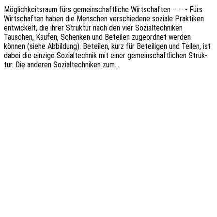
Möglich­keits­raum fürs gemein­schaft­li­che Wirt­schaf­ten – – - Fürs
Wirt­schaf­ten haben die Menschen verschie­de­ne sozia­le Prak­ti­ken
entwi­ckelt, die ihrer Struk­tur nach den vier Sozi­al­tech­ni­ken
Tauschen, Kaufen, Schen­ken und Betei­len zuge­ord­net werden
können (siehe Abbil­dung). Betei­len, kurz für Betei­li­gen und Teilen, ist
dabei die einzi­ge Sozi­al­tech­nik mit einer gemein­schaft­li­chen Struk­
tur. Die ande­ren Sozi­al­tech­ni­ken zum…