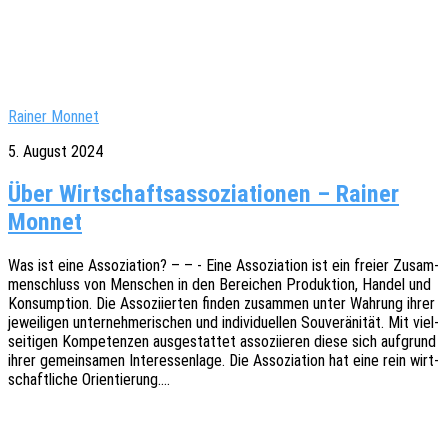
Rainer Monnet
5. August 2024
Über Wirtschaftsassoziationen – Rainer
Monnet
Was ist eine Asso­zia­ti­on? – – - Eine Asso­zia­ti­on ist ein freier Zusam­
men­schluss von Menschen in den Berei­chen Produk­ti­on, Handel und
Konsump­ti­on. Die Asso­zi­ier­ten finden zusam­men unter Wahrung ihrer
jewei­li­gen unter­neh­me­ri­schen und indi­vi­du­el­len Souve­rä­ni­tät. Mit viel­
sei­ti­gen Kompe­ten­zen ausge­stat­tet asso­zi­ie­ren diese sich aufgrund
ihrer gemein­sa­men Inter­es­sen­la­ge. Die Asso­zia­ti­on hat eine rein wirt­
schaft­li­che Orientierung.…