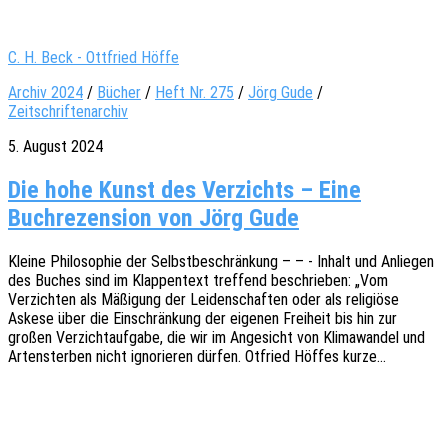
C. H. Beck - Ottfried Höffe
Archiv 2024
/
Bücher
/
Heft Nr. 275
/
Jörg Gude
/
Zeitschriftenarchiv
5. August 2024
Die hohe Kunst des Verzichts – Eine
Buchrezension von Jörg Gude
Kleine Philo­so­phie der Selbst­be­schrän­kung – – - Inhalt und Anlie­gen
des Buches sind im Klap­pen­text tref­fend beschrie­ben: „Vom
Verzich­ten als Mäßi­gung der Leiden­schaf­ten oder als reli­giö­se
Askese über die Einschrän­kung der eige­nen Frei­heit bis hin zur
großen Verzicht­auf­ga­be, die wir im Ange­sicht von Klima­wan­del und
Arten­ster­ben nicht igno­rie­ren dürfen. Otfried Höffes kurze…