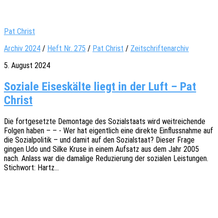
Pat Christ
Archiv 2024
/
Heft Nr. 275
/
Pat Christ
/
Zeitschriftenarchiv
5. August 2024
Soziale Eiseskälte liegt in der Luft – Pat
Christ
Die fort­ge­setz­te Demon­ta­ge des Sozi­al­staats wird weit­rei­chen­de
Folgen haben – – - Wer hat eigent­lich eine direk­te Einfluss­nah­me auf
die Sozi­al­po­li­tik – und damit auf den Sozi­al­staat? Dieser Frage
gingen Udo und Silke Kruse in einem Aufsatz aus dem Jahr 2005
nach. Anlass war die dama­li­ge Redu­zie­rung der sozia­len Leis­tun­gen.
Stich­wort: Hartz…