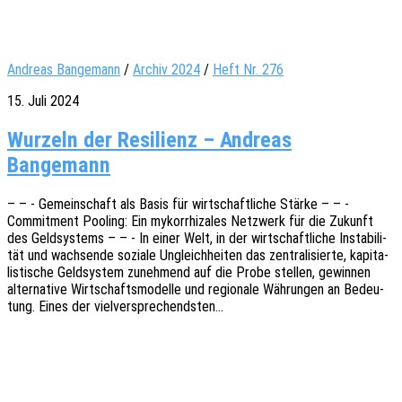
Andreas Bangemann
/
Archiv 2024
/
Heft Nr. 276
15. Juli 2024
Wurzeln der Resilienz – Andreas
Bangemann
– – - Gemein­schaft als Basis für wirt­schaft­li­che Stärke – – -
Commit­ment Pooling: Ein mykorrhi­za­les Netz­werk für die Zukunft
des Geld­sys­tems – – - In einer Welt, in der wirt­schaft­li­che Insta­bi­li­
tät und wach­sen­de sozia­le Ungleich­hei­ten das zentra­li­sier­te, kapi­ta­
lis­ti­sche Geld­sys­tem zuneh­mend auf die Probe stel­len, gewin­nen
alter­na­ti­ve Wirt­schafts­mo­del­le und regio­na­le Währun­gen an Bedeu­
tung. Eines der vielversprechendsten…