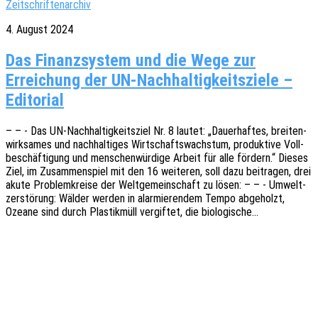
Zeitschriftenarchiv
4. August 2024
Das Finanzsystem und die Wege zur
Erreichung der UN-Nachhaltigkeitsziele –
Editorial
– – - Das UN-Nach­hal­­ti­g­keits­­ziel Nr. 8 lautet: „Dauer­haf­tes, brei­ten­
wirk­sa­mes und nach­hal­ti­ges Wirt­schafts­wachs­tum, produk­ti­ve Voll­
be­schäf­ti­gung und menschen­wür­di­ge Arbeit für alle fördern.“ Dieses
Ziel, im Zusam­men­spiel mit den 16 weite­ren, soll dazu beitra­gen, drei
akute Problem­krei­se der Welt­ge­mein­schaft zu lösen: – – - Umwelt­
zer­stö­rung: Wälder werden in alar­mie­ren­dem Tempo abge­holzt,
Ozeane sind durch Plas­tik­müll vergif­tet, die biologische…