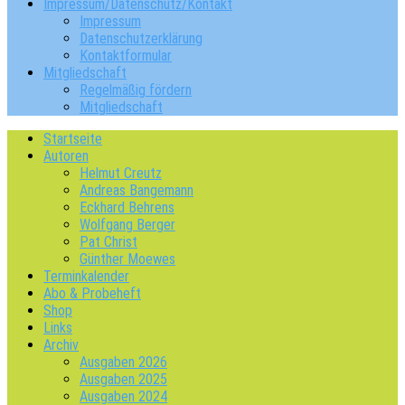
Impressum/Datenschutz/Kontakt
Impressum
Datenschutzerklärung
Kontaktformular
Mitgliedschaft
Regelmäßig fördern
Mitgliedschaft
Startseite
Autoren
Helmut Creutz
Andreas Bangemann
Eckhard Behrens
Wolfgang Berger
Pat Christ
Günther Moewes
Terminkalender
Abo & Probeheft
Shop
Links
Archiv
Ausgaben 2026
Ausgaben 2025
Ausgaben 2024