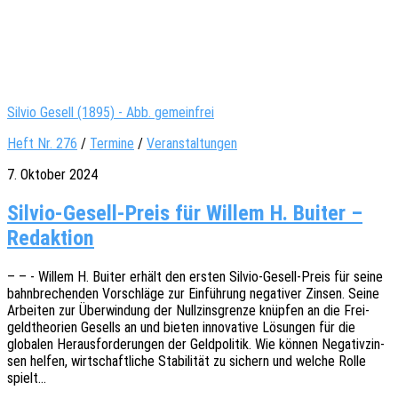
Silvio Gesell (1895) - Abb. gemeinfrei
Heft Nr. 276
/
Termine
/
Veranstaltungen
7. Oktober 2024
Silvio-Gesell-Preis für Willem H. Buiter –
Redaktion
– – - Willem H. Buiter erhält den ersten Silvio-Gesell-Preis für seine
bahn­bre­chen­den Vorschlä­ge zur Einfüh­rung nega­ti­ver Zinsen. Seine
Arbei­ten zur Über­win­dung der Null­zins­gren­ze knüp­fen an die Frei­
geld­theo­rien Gesells an und bieten inno­va­ti­ve Lösun­gen für die
globa­len Heraus­for­de­run­gen der Geld­po­li­tik. Wie können Nega­tiv­zin­
sen helfen, wirt­schaft­li­che Stabi­li­tät zu sichern und welche Rolle
spielt…