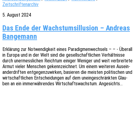
Zeitschriftenarchiv
5. August 2024
Das Ende der Wachstumsillusion – Andreas
Bangemann
Erklä­rung zur Notwen­dig­keit eines Para­dig­men­wech­sels – – - Über­all
in Europa und in der Welt sind die gesell­schaft­li­chen Verhält­nis­se
durch uner­mess­li­chen Reich­tum eini­ger Weni­ger und weit verbrei­te­te
Armut vieler Menschen gekenn­zeich­net. Um einem weite­ren Ausein­
an­der­drif­ten entge­gen­zu­wir­ken, basie­ren die meis­ten poli­ti­schen und
wirt­schaft­li­chen Entschei­dun­gen auf dem unein­ge­schränk­ten Glau­
ben an ein immer­wäh­ren­des Wirt­schafts­wachs­tum. Angesichts…