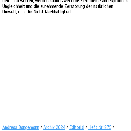
gen Land werfen, werden häufig zwei große Proble­me ange­spro­chen:
Ungleich­heit und die zuneh­men­de Zerstö­rung der natür­li­chen
Umwelt, d. h. die Nicht-Nachhaltigkeit…
Andreas Bangemann
/
Archiv 2024
/
Editorial
/
Heft Nr. 275
/