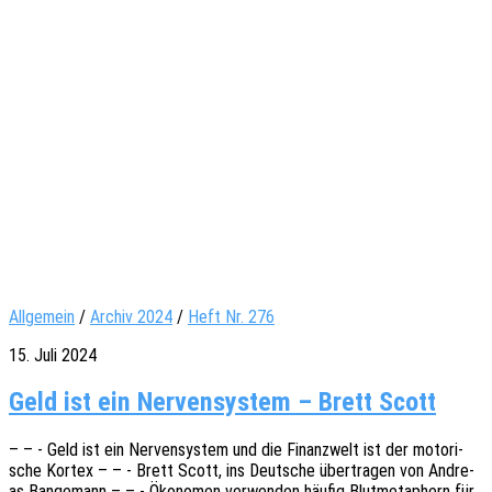
Allgemein
/
Archiv 2024
/
Heft Nr. 276
15. Juli 2024
Geld ist ein Nervensystem – Brett Scott
– – - Geld ist ein Nerven­sys­tem und die Finanz­welt ist der moto­ri­
sche Kortex – – - Brett Scott, ins Deut­sche über­tra­gen von Andre­
as Bange­mann – – - Ökono­men verwen­den häufig Blut­me­ta­phern für