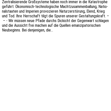
Zentra­li­sie­ren­de Groß­sys­te­me haben noch immer in die Kata­stro­phe
geführt. Ökon­o­­­misch-tech­­no­­lo­­gi­­sche Macht­zu­sam­men­bal­lung, Natio­
nal­staa­ten und Impe­ri­en provo­zie­ren Natur­zer­stö­rung, Elend, Krieg
und Tod. Ihre Herr­schaft tilgt die Spuren unse­rer Gestal­tungs­kraft. –
– - Wir müssen neue Pfade durchs Dickicht der Gegen­wart schla­gen
und die Aussicht frei machen auf die Quel­len eman­zi­pa­to­ri­schen
Neube­ginns. Bei denje­ni­gen, die…