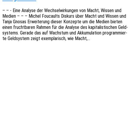
– – - Eine Analy­se der Wech­sel­wir­kun­gen von Macht, Wissen und
Medien – – – Michel Foucaults Diskurs über Macht und Wissen und
Tanja Gnosas Erwei­te­rung dieser Konzep­te um die Medien bieten
einen frucht­ba­ren Rahmen für die Analy­se des kapi­ta­lis­ti­schen Geld­
sys­tems. Gerade das auf Wachs­tum und Akku­mu­la­ti­on program­mier­
te Geld­sys­tem zeigt exem­pla­risch, wie Macht,…