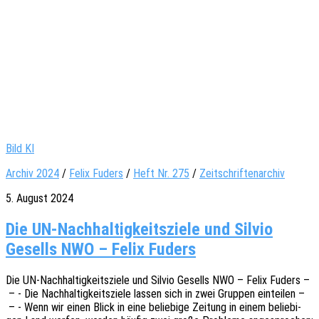
Bild KI
Archiv 2024
/
Felix Fuders
/
Heft Nr. 275
/
Zeitschriftenarchiv
5. August 2024
Die UN-Nachhaltigkeitsziele und Silvio
Gesells NWO – Felix Fuders
Die UN-Nach­hal­­ti­g­keits­­zie­­le und Silvio Gesells NWO – Felix Fuders –
– - Die Nach­hal­tig­keits­zie­le lassen sich in zwei Grup­pen eintei­len –
– - Wenn wir einen Blick in eine belie­bi­ge Zeitung in einem belie­bi­