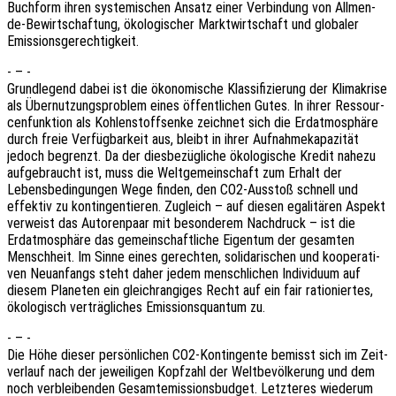
Buch­form ihren syste­mi­schen Ansatz einer Verbin­dung von Allmen­
de-Bewirt­schaf­tung, ökolo­gi­scher Markt­wirt­schaft und globa­ler
Emissionsgerechtigkeit.
- – -
Grund­le­gend dabei ist die ökono­mi­sche Klas­si­fi­zie­rung der Klima­kri­se
als Über­nut­zungs­pro­blem eines öffent­li­chen Gutes. In ihrer Ressour­
cen­funk­ti­on als Kohlen­stoff­sen­ke zeich­net sich die Erdat­mo­sphä­re
durch freie Verfüg­bar­keit aus, bleibt in ihrer Aufnah­me­ka­pa­zi­tät
jedoch begrenzt. Da der dies­be­züg­li­che ökolo­gi­sche Kredit nahezu
aufge­braucht ist, muss die Welt­ge­mein­schaft zum Erhalt der
Lebens­be­din­gun­gen Wege finden, den CO2-Ausstoß schnell und
effek­tiv zu kontin­gen­tie­ren. Zugleich – auf diesen egali­tä­ren Aspekt
verweist das Autoren­paar mit beson­de­rem Nach­druck – ist die
Erdat­mo­sphä­re das gemein­schaft­li­che Eigen­tum der gesam­ten
Mensch­heit. Im Sinne eines gerech­ten, soli­da­ri­schen und koope­ra­ti­
ven Neuan­fangs steht daher jedem mensch­li­chen Indi­vi­du­um auf
diesem Plane­ten ein gleich­ran­gi­ges Recht auf ein fair ratio­nier­tes,
ökolo­gisch verträg­li­ches Emis­si­ons­quan­tum zu.
- – -
Die Höhe dieser persön­li­chen CO2-Kontin­gen­te bemisst sich im Zeit­
ver­lauf nach der jewei­li­gen Kopf­zahl der Welt­be­völ­ke­rung und dem
noch verblei­ben­den Gesamt­emis­si­ons­bud­get. Letz­te­res wieder­um