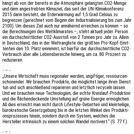
hängt ab von der bereits in die Atmo­sphä­re gelang­ten CO2-Menge
und dem ange­streb­ten Klima­ziel, das seit der UN-Klima­kon­fe­renz
2015 darin besteht, die Erder­wär­mung auf 1,5 Grad Celsi­us zu
begren­zen (gerech­net vom Beginn der Indus­tria­li­sie­rung bis zum Jahr
2100). Um dieses Ziel auch nur annä­hernd errei­chen zu können – so
die Berech­nun­gen des Welt­kli­ma­ra­tes –, steht aktu­ell jeder Person
ein durch­schnitt­li­cher CO2-Ausstoß von 2 Tonnen pro Jahr zu. Allein
in Deutsch­land, das in der Welt­rang­lis­te der größ­ten Pro-Kopf-Emit­
ten­ten den 10. Platz einnimmt, ist hier­für der durch­schnitt­li­che CO2-
Verbrauch über alle Lebens­be­rei­che hinweg, um ca. 80 Prozent zu
reduzieren.
- – -
„Unsere Wirt­schaft muss regio­na­ler werden, ungif­ti­ger, ressour­cen­
scho­nen­der. Wir brau­chen Produk­te, die möglichst lange ihren Dienst
tun und sich anschlie­ßend repa­rie­ren und letzt­lich recy­celn lassen.
Und wir brau­chen neue Tech­no­lo­gien, die echte Kreis­lauf-Produk­ti­on
und die flächen­de­cken­de Umstel­lung auf grüne Ener­gie ermög­li­chen.
All dies erreicht man nicht durch Life­style-Debat­ten und klein­tei­li­ge,
büro­kra­ti­sche Gesetz­ge­bung bis in die letz­ten Winkel des Produk­ti­
ons­pro­zes­ses hinein, sondern durch ein System, welches die
Herstel­ler intrin­sisch zu einem solchen Wandel moti­viert.“ (S. 77 f.)
- – -