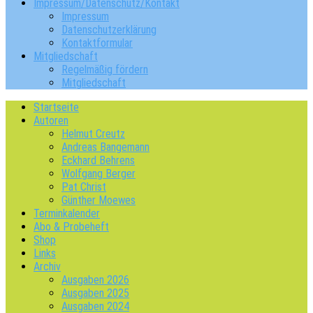
Impressum/Datenschutz/Kontakt
Impressum
Datenschutzerklärung
Kontaktformular
Mitgliedschaft
Regelmäßig fördern
Mitgliedschaft
Startseite
Autoren
Helmut Creutz
Andreas Bangemann
Eckhard Behrens
Wolfgang Berger
Pat Christ
Günther Moewes
Terminkalender
Abo & Probeheft
Shop
Links
Archiv
Ausgaben 2026
Ausgaben 2025
Ausgaben 2024