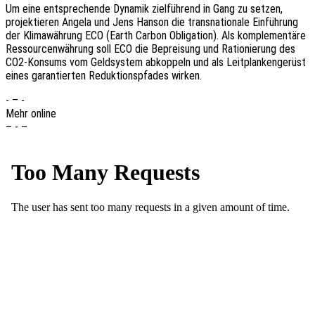
Um eine entspre­chen­de Dyna­mik ziel­füh­rend in Gang zu setzen,
projek­tie­ren Angela und Jens Hanson die trans­na­tio­na­le Einfüh­rung
der Klima­wäh­rung ECO (Earth Carbon Obli­ga­ti­on). Als komple­men­tä­re
Ressour­cen­wäh­rung soll ECO die Beprei­sung und Ratio­nie­rung des
CO2-Konsums vom Geld­sys­tem abkop­peln und als Leit­plan­ken­ge­rüst
eines garan­tier­ten Reduk­ti­ons­pfa­des wirken.
- – -
Mehr online
– - –