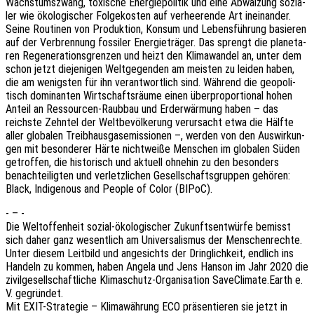
Wachs­tums­zwang, toxi­sche Ener­gie­po­li­tik und eine Abwäl­zung sozia­
ler wie ökolo­gi­scher Folge­kos­ten auf verhee­ren­de Art inein­an­der.
Seine Routi­nen von Produk­ti­on, Konsum und Lebens­füh­rung basie­ren
auf der Verbren­nung fossi­ler Ener­gie­trä­ger. Das sprengt die plane­ta­
ren Rege­ne­ra­ti­ons­gren­zen und heizt den Klima­wan­del an, unter dem
schon jetzt dieje­ni­gen Welt­ge­gen­den am meis­ten zu leiden haben,
die am wenigs­ten für ihn verant­wort­lich sind. Während die geopo­li­
tisch domi­nan­ten Wirt­schafts­räu­me einen über­pro­por­tio­nal hohen
Anteil an Ressour­cen-Raub­bau und Erder­wär­mung haben – das
reichs­te Zehn­tel der Welt­be­völ­ke­rung verur­sacht etwa die Hälfte
aller globa­len Treib­haus­gas­emis­sio­nen –, werden von den Auswir­kun­
gen mit beson­de­rer Härte nicht­wei­ße Menschen im globa­len Süden
getrof­fen, die histo­risch und aktu­ell ohne­hin zu den beson­ders
benach­tei­lig­ten und verletz­li­chen Gesell­schafts­grup­pen gehö­ren:
Black, Indi­ge­nous and People of Color (BIPoC).
- – -
Die Welt­of­fen­heit sozial-ökolo­gi­scher Zukunfts­ent­wür­fe bemisst
sich daher ganz wesent­lich am Univer­sa­lis­mus der Menschen­rech­te.
Unter diesem Leit­bild und ange­sichts der Dring­lich­keit, endlich ins
Handeln zu kommen, haben Angela und Jens Hanson im Jahr 2020 die
zivil­ge­sell­schaft­li­che Klima­schutz-Orga­ni­sa­ti­on SaveClimate.Earth e.
V. gegründet.
Mit EXIT-Stra­te­gie – Klima­wäh­rung ECO präsen­tie­ren sie jetzt in