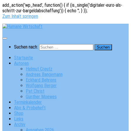
add_action('wp_head', function() { if (is_single('digitaler-euro-als-
schritt-zur-bargeldabschaffung')) { echo '
'; } });
Zum Inhalt springen
Suchen nach:
Startseite
Autoren
Helmut Creutz
Andreas Bangemann
Eckhard Behrens
Wolfgang Berger
Pat Christ
Günther Moewes
Terminkalender
Abo & Probeheft
Shop
Links
Archiv
Ausgaben 2026