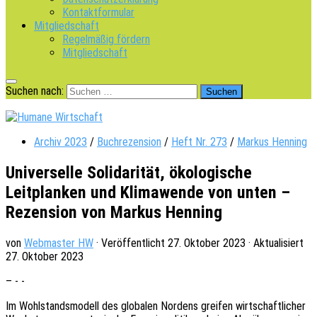
Kontaktformular
Mitgliedschaft
Regelmäßig fördern
Mitgliedschaft
Suchen nach:
Archiv 2023
/
Buchrezension
/
Heft Nr. 273
/
Markus Henning
Universelle Solidarität, ökologische
Leitplanken und Klimawende von unten –
Rezension von Markus Henning
von
Webmaster HW
· Veröffentlicht
27. Oktober 2023
· Aktualisiert
27. Oktober 2023
– - -
Im Wohl­stands­mo­dell des globa­len Nordens grei­fen wirt­schaft­li­cher