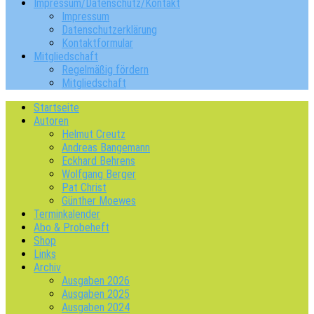
Impressum/Datenschutz/Kontakt
Impressum
Datenschutzerklärung
Kontaktformular
Mitgliedschaft
Regelmäßig fördern
Mitgliedschaft
Startseite
Autoren
Helmut Creutz
Andreas Bangemann
Eckhard Behrens
Wolfgang Berger
Pat Christ
Günther Moewes
Terminkalender
Abo & Probeheft
Shop
Links
Archiv
Ausgaben 2026
Ausgaben 2025
Ausgaben 2024