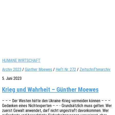
HUMANE WIRTSCHAFT
Archiv 2023
/
Günther Moewes
/
Heft Nr. 272
/
Zeitschriftenarchiv
5. Juni 2023
Krieg und Wahrheit – Günther Moewes
– – – Der Westen hätte den Ukrai­­ne-Krieg vermei­den können – – –
Gedan­ken eines Nicht­ex­per­ten – – - Grund­sätz­lich muss gelten: Wer
zuerst Gewalt anwen­det, darf nicht unge­straft davon­kom­men. Wer