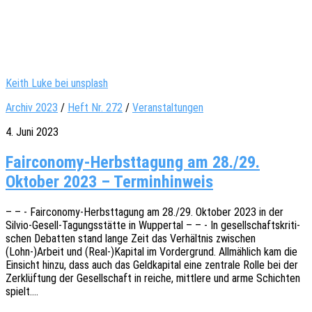
Keith Luke bei unsplash
Archiv 2023
/
Heft Nr. 272
/
Veranstaltungen
4. Juni 2023
Fairconomy-Herbsttagung am 28./29.
Oktober 2023 – Terminhinweis
– – - Fair­­co­­no­­my-Herbst­­ta­­gung am 28./29. Okto­ber 2023 in der
Silvio-Gesell-Tagungs­­­stä­t­­te in Wupper­tal – – - In gesell­schafts­kri­ti­
schen Debat­ten stand lange Zeit das Verhält­nis zwischen
(Lohn-)Arbeit und (Real-)Kapital im Vorder­grund. Allmäh­lich kam die
Einsicht hinzu, dass auch das Geld­ka­pi­tal eine zentra­le Rolle bei der
Zerklüf­tung der Gesell­schaft in reiche, mitt­le­re und arme Schich­ten
spielt.…