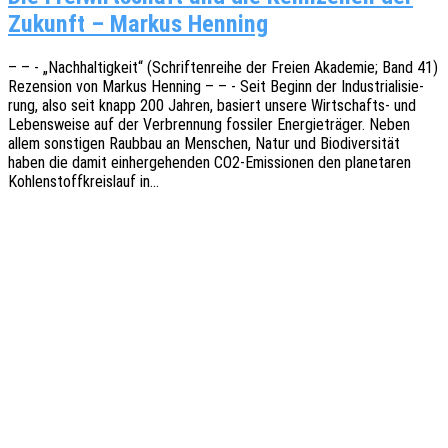
Zukunft – Markus Henning
– – - „Nach­hal­tig­keit“ (Schrif­ten­rei­he der Freien Akade­mie; Band 41)
Rezen­si­on von Markus Henning – – - Seit Beginn der Indus­tria­li­sie­
rung, also seit knapp 200 Jahren, basiert unsere Wirt­­schafts- und
Lebens­wei­se auf der Verbren­nung fossi­ler Ener­gie­trä­ger. Neben
allem sons­ti­gen Raub­bau an Menschen, Natur und Biodi­ver­si­tät
haben die damit einher­ge­hen­den CO2-Emis­­sio­­nen den plane­ta­ren
Kohlen­stoff­kreis­lauf in…