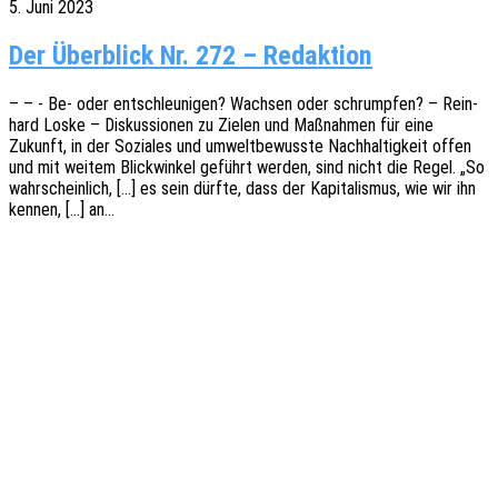
5. Juni 2023
Der Überblick Nr. 272 – Redaktion
– – - Be- oder entschleu­ni­gen? Wach­sen oder schrump­fen? – Rein­
hard Loske – Diskus­sio­nen zu Zielen und Maßnah­men für eine
Zukunft, in der Sozia­les und umwelt­be­wuss­te Nach­hal­tig­keit offen
und mit weitem Blick­win­kel geführt werden, sind nicht die Regel. „So
wahr­schein­lich, […] es sein dürfte, dass der Kapi­ta­lis­mus, wie wir ihn
kennen, […] an…