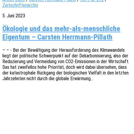
Zeitschriftenarchiv
5. Juni 2023
Ökologie und das mehr-als-menschliche
Eigentum – Carsten Herrmann-Pillath
– – - Bei der Bewäl­ti­gung der Heraus­for­de­rung des Klima­wan­dels
liegt der poli­ti­sche Schwer­punkt auf der Dekar­bo­ni­sie­rung, also der
Redu­zie­rung und Vermei­dung von CO2-Emis­­sio­­nen in der Wirt­schaft.
Das hat zwei­fel­los hohe Prio­ri­tät, doch wird dabei über­se­hen, dass
der kata­stro­pha­le Rück­gang der biolo­gi­schen Viel­falt in den letz­ten
Jahr­zehn­ten nicht durch die globa­le Erwärmung…