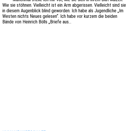
Wie sie stöh­nen. Viel­leicht ist ein Arm abge­ris­sen. Viel­leicht sind sie
in diesem Augen­blick blind gewor­den. Ich habe als Jugend­li­che „Im
Westen nichts Neues gele­sen“. Ich habe vor kurzem die beiden
Bände von Hein­rich Bölls „Briefe aus…