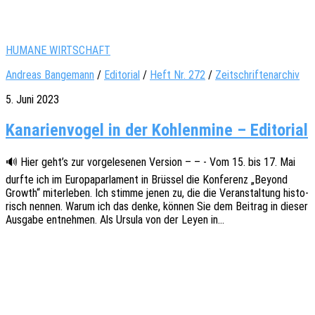
HUMANE WIRTSCHAFT
Andreas Bangemann
/
Editorial
/
Heft Nr. 272
/
Zeitschriftenarchiv
5. Juni 2023
Kanarienvogel in der Kohlenmine – Editorial
🔊 Hier geht’s zur vorge­le­se­nen Versi­on – – - Vom 15. bis 17. Mai
durfte ich im Euro­pa­par­la­ment in Brüs­sel die Konfe­renz „Beyond
Growth“ miter­le­ben. Ich stimme jenen zu, die die Veran­stal­tung histo­
risch nennen. Warum ich das denke, können Sie dem Beitrag in dieser
Ausga­be entneh­men. Als Ursula von der Leyen in…