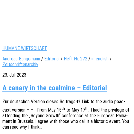
HUMANE WIRTSCHAFT
Andreas Bangemann
/
Editorial
/
Heft Nr. 272
/
in english
/
Zeitschriftenarchiv
23. Juli 2023
A canary in the coalmine – Editorial
Zur deut­schen Versi­on dieses Beitrags🔊 Link to the audio poad­
th
th
cast versi­on – – - From May 15
to May 17
, I had the privi­le­ge of
atten­ding the „Beyond Growth“ confe­rence at the Euro­pean Parlia­
ment in Brussels. I agree with those who call it a histo­ric event. You
can read why I think…