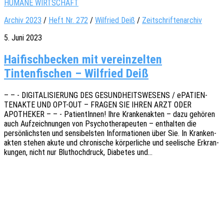
HUMANE WIRTSCHAFT
Archiv 2023
/
Heft Nr. 272
/
Wil­fried Deiß
/
Zeitschriftenarchiv
5. Juni 2023
Haifischbecken mit vereinzelten
Tintenfischen – Wilfried Deiß
– – - DIGITALISIERUNG DES GESUNDHEITSWESENS / ePATI­EN­
TEN­AK­TE UND OPT-OUT – FRAGEN SIE IHREN ARZT ODER
APOTHEKER – – - Pati­en­tIn­nen! Ihre Kran­ken­ak­ten – dazu gehö­ren
auch Aufzeich­nun­gen von Psycho­the­ra­peu­ten – enthal­ten die
persön­lichs­ten und sensi­bels­ten Infor­ma­tio­nen über Sie. In Kran­ken­
ak­ten stehen akute und chro­ni­sche körper­li­che und seeli­sche Erkran­
kun­gen, nicht nur Blut­hoch­druck, Diabe­tes und…