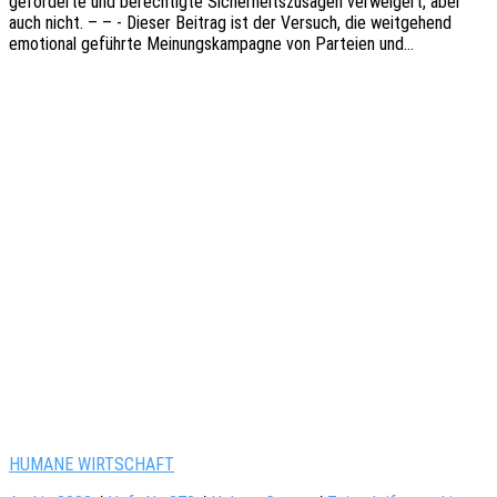
gefor­der­te und berech­tig­te Sicher­heits­zu­sa­gen verwei­gert, aber
auch nicht. – – - Dieser Beitrag ist der Versuch, die weit­ge­hend
emotio­nal geführ­te Meinungs­kam­pa­gne von Partei­en und…
HUMANE WIRTSCHAFT