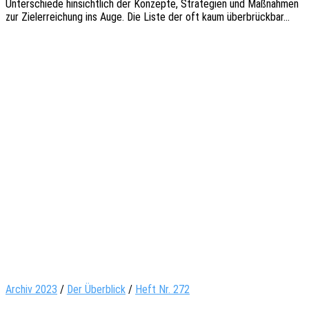
Unter­schie­de hinsicht­lich der Konzep­te, Stra­te­gien und Maßnah­men
zur Ziel­er­rei­chung ins Auge. Die Liste der oft kaum überbrückbar…
Archiv 2023
/
Der Überblick
/
Heft Nr. 272