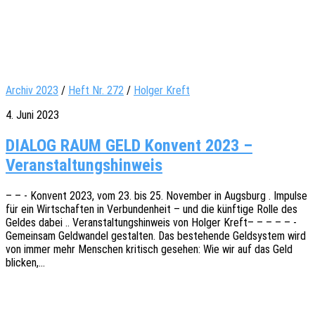
Archiv 2023
/
Heft Nr. 272
/
Holger Kreft
4. Juni 2023
DIALOG RAUM GELD Konvent 2023 –
Veranstaltungshinweis
– – - Konvent 2023, vom 23. bis 25. Novem­ber in Augs­burg . Impul­se
für ein Wirt­schaf­ten in Verbun­den­heit – und die künf­ti­ge Rolle des
Geldes dabei .. Veran­stal­tungs­hin­weis von Holger Kreft– – – – – -
Gemein­sam Geld­wan­del gestal­ten. Das bestehen­de Geld­sys­tem wird
von immer mehr Menschen kritisch gese­hen: Wie wir auf das Geld
blicken,…