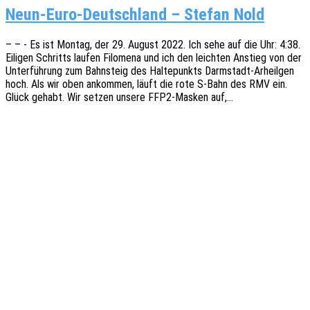
Neun-Euro-Deutschland – Stefan Nold
– – - Es ist Montag, der 29. August 2022. Ich sehe auf die Uhr: 4:38.
Eili­gen Schritts laufen Filome­na und ich den leich­ten Anstieg von der
Unter­füh­rung zum Bahn­steig des Halte­punkts Darm­­­stadt-Arheil­­gen
hoch. Als wir oben ankom­men, läuft die rote S‑Bahn des RMV ein.
Glück gehabt. Wir setzen unsere FFP2-Masken auf,…