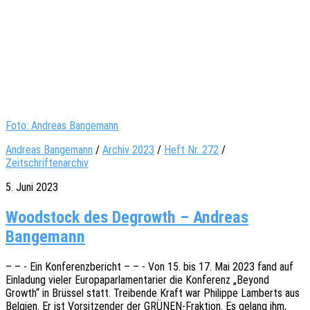
Foto: Andreas Bangemann
Andreas Bangemann
/
Archiv 2023
/
Heft Nr. 272
/
Zeitschriftenarchiv
5. Juni 2023
Woodstock des Degrowth – Andreas
Bangemann
– – - Ein Konfe­renz­be­richt – – - Von 15. bis 17. Mai 2023 fand auf
Einla­dung vieler Euro­pa­par­la­men­ta­ri­er die Konfe­renz „Beyond
Growth“ in Brüs­sel statt. Trei­ben­de Kraft war Phil­ip­pe Lamberts aus
Belgi­en. Er ist Vorsit­zen­der der GRÜNEN-Frak­­ti­on. Es gelang ihm,