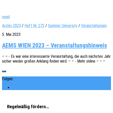
oead
Archiv 2023
/
Heft Nr. 272
/
Summer University
/
Veranstaltungen
5. Mai 2023
AEMS WIEN 2023 – Veranstaltungshinweis
– – - Es war eine inter­es­san­te Veran­stal­tung, die auch nächs­tes Jahr
sicher wieder großen Anklang finden wird. – – - Mehr online – – –
Folgen:
Regelmäßig fördern…