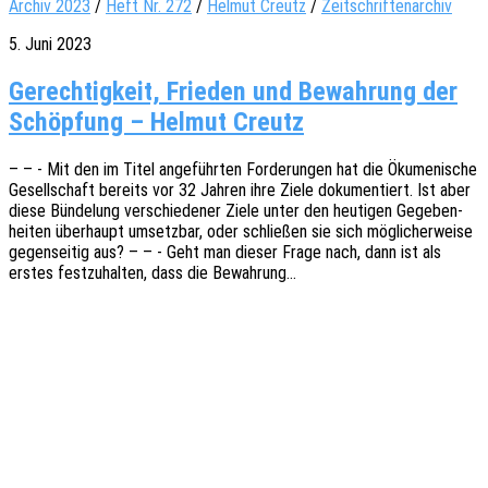
Archiv 2023
/
Heft Nr. 272
/
Helmut Creutz
/
Zeitschriftenarchiv
5. Juni 2023
Gerechtigkeit, Frieden und Bewahrung der
Schöpfung – Helmut Creutz
– – - Mit den im Titel ange­führ­ten Forde­run­gen hat die Ökume­ni­sche
Gesell­schaft bereits vor 32 Jahren ihre Ziele doku­men­tiert. Ist aber
diese Bünde­lung verschie­de­ner Ziele unter den heuti­gen Gege­ben­
hei­ten über­haupt umsetz­bar, oder schlie­ßen sie sich mögli­cher­wei­se
gegen­sei­tig aus? – – - Geht man dieser Frage nach, dann ist als
erstes fest­zu­hal­ten, dass die Bewahrung…