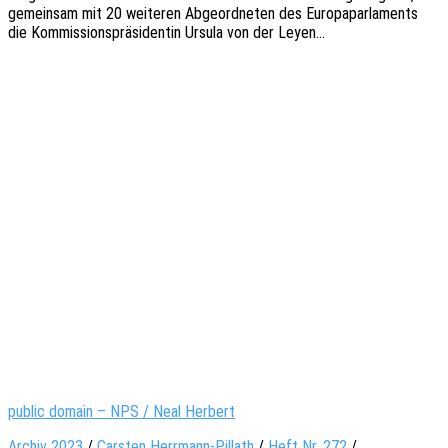
gemein­sam mit 20 weite­ren Abge­ord­ne­ten des Euro­pa­par­la­ments
die Kommis­si­ons­prä­si­den­tin Ursula von der Leyen…
public domain – NPS / Neal Herbert
Archiv 2023
/
Carsten Herrmann-Pillath
/
Heft Nr. 272
/