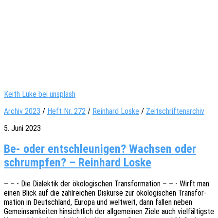
Keith Luke bei unsplash
Archiv 2023
/
Heft Nr. 272
/
Reinhard Loske
/
Zeitschriftenarchiv
5. Juni 2023
Be- oder entschleunigen? Wachsen oder
schrumpfen? – Reinhard Loske
– – - Die Dialek­tik der ökolo­gi­schen Trans­for­ma­ti­on – – - Wirft man
einen Blick auf die zahl­rei­chen Diskur­se zur ökolo­gi­schen Trans­for­
ma­ti­on in Deutsch­land, Europa und welt­weit, dann fallen neben
Gemein­sam­kei­ten hinsicht­lich der allge­mei­nen Ziele auch viel­fäl­tigs­te