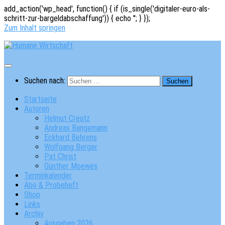
add_action('wp_head', function() { if (is_single('digitaler-euro-als-
schritt-zur-bargeldabschaffung')) { echo '
'; } });
Zum Inhalt springen
Suchen nach:
Startseite
Autoren
Helmut Creutz
Andreas Bangemann
Eckhard Behrens
Wolfgang Berger
Pat Christ
Günther Moewes
Terminkalender
Abo & Probeheft
Shop
Links
Archiv
Ausgaben 2026