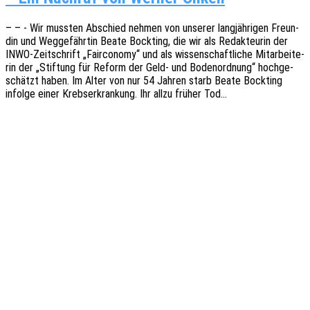
– – - Wir muss­ten Abschied nehmen von unse­rer lang­jäh­ri­gen Freun­
din und Weggefährtin Beate Bock­ting, die wir als Redak­teu­rin der
INWO-Zeit­­schrift „Fair­co­no­my“ und als wissen­schaft­li­che Mitar­bei­te­
rin der „Stif­tung für Reform der Geld- und Boden­ord­nung“ hoch­ge­
schätzt haben. Im Alter von nur 54 Jahren starb Beate Bock­ting
infol­ge einer Krebs­er­kran­kung. Ihr allzu früher Tod…