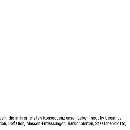
ln, die in ihrer letz­ten Konse­quenz unser Leben nega­tiv beein­flus­
n, Defla­ti­on, Massen-Entlas­­sun­­gen, Banken­plei­ten, Staats­bank­rot­te,