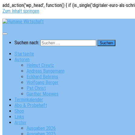
add_action('wp_head', function() { if (is_single('digitaler-euro-als-schr
Zum Inhalt springen
Suchen nach:
Startseite
Autoren
Helmut Creutz
Andreas Bangemann
Eckhard Behrens
Wolfgang Berger
Pat Christ
Günther Moewes
Terminkalender
Abo & Probeheft
Shop
Links
Archiv
Ausgaben 2026
Ausgaben 2025