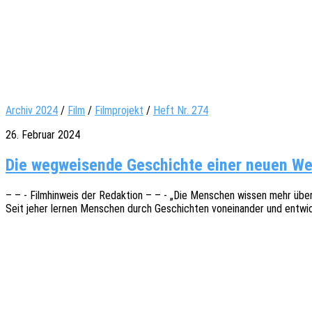
Archiv 2024
/
Film
/
Filmprojekt
/
Heft Nr. 274
26. Februar 2024
Die wegweisende Geschichte einer neuen Wel
– – - Film­hin­weis der Redak­ti­on – – - „Die Menschen wissen mehr über
Seit jeher lernen Menschen durch Geschich­ten vonein­an­der und entwi­