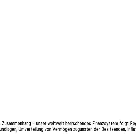
Zusam­men­hang – unser welt­weit herr­schen­des Finanz­sys­tem folgt Rege
d­la­gen, Umver­tei­lung von Vermö­gen zuguns­ten der Besit­zen­den, Infla­ti­o