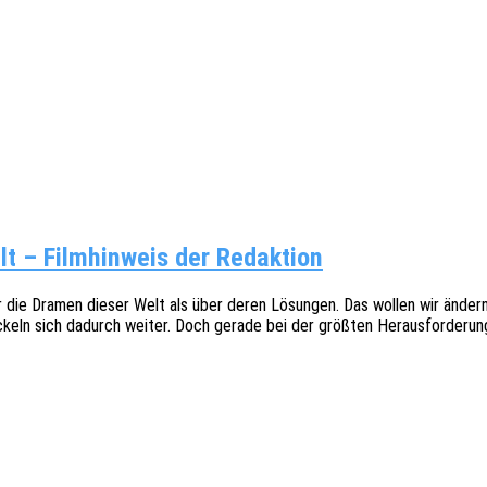
t – Filmhinweis der Redaktion
 die Dramen dieser Welt als über deren Lösun­gen. Das wollen wir ändern.“ C
ckeln sich dadurch weiter. Doch gerade bei der größ­ten Heraus­for­de­ru