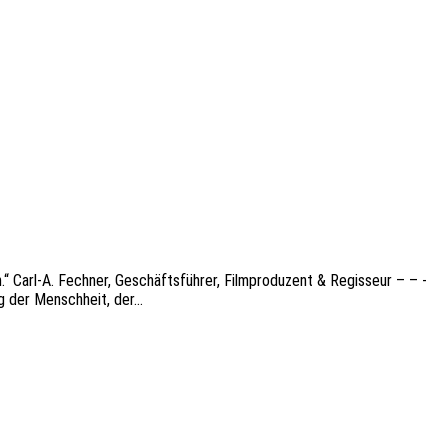
arl‑A. Fech­ner, Geschäfts­füh­rer, Film­pro­du­zent & Regis­seur – – -
ng der Mensch­heit, der…