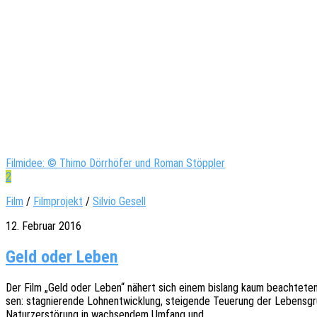
Filmidee: © Thimo Dörrhöfer und Roman Stöppler
2
Film
/
Filmprojekt
/
Silvio Gesell
12. Februar 2016
Geld oder Leben
Der Film „Geld oder Leben“ nähert sich einem bislang kaum beach­te­ten 
sen: stagnie­ren­de Lohn­ent­wick­lung, stei­gen­de Teue­rung der Lebens­grun
Natur­zer­stö­rung in wach­sen­dem Umfang und…