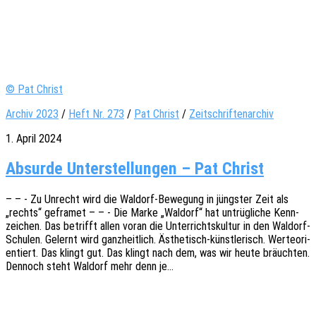
© Pat Christ
Archiv 2023
/
Heft Nr. 273
/
Pat Christ
/
Zeitschriftenarchiv
1. April 2024
Absurde Unterstellungen – Pat Christ
– – - Zu Unrecht wird die Waldorf-Bewe­­gung in jüngs­ter Zeit als
„rechts“ geframet – – - Die Marke „Waldorf“ hat untrüg­li­che Kenn­
zei­chen. Das betrifft allen voran die Unter­richts­kul­tur in den Waldorf-
Schu­­len. Gelernt wird ganz­heit­lich. Ästhetisch-künstlerisch. Werte­ori­
en­tiert. Das klingt gut. Das klingt nach dem, was wir heute bräuch­ten.
Dennoch steht Waldorf mehr denn je…