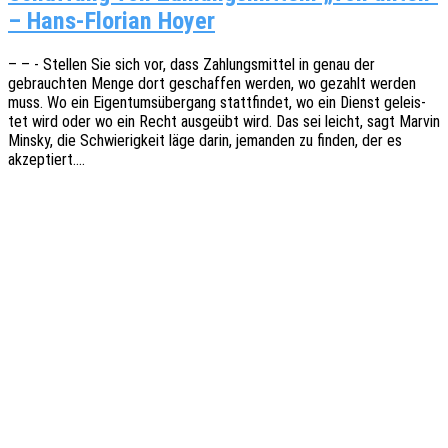
– Hans-Florian Hoyer
– – - Stel­len Sie sich vor, dass Zahlungs­mit­tel in genau der
gebrauch­ten Menge dort geschaf­fen werden, wo gezahlt werden
muss. Wo ein Eigen­tums­über­gang statt­fin­det, wo ein Dienst geleis­
tet wird oder wo ein Recht ausge­übt wird. Das sei leicht, sagt Marvin
Minsky, die Schwie­rig­keit läge darin, jeman­den zu finden, der es
akzeptiert.…