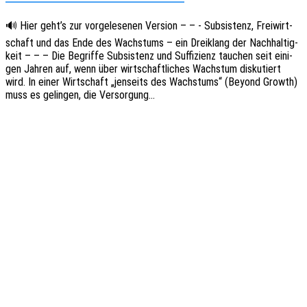
🔊 Hier geht’s zur vorge­le­se­nen Versi­on – – - Subsis­tenz, Frei­wirt­
schaft und das Ende des Wachs­tums – ein Drei­klang der Nach­hal­tig­
keit – – – Die Begrif­fe Subsis­tenz und Suffi­zi­enz tauchen seit eini­
gen Jahren auf, wenn über wirt­schaft­li­ches Wachs­tum disku­tiert
wird. In einer Wirt­schaft „jenseits des Wachs­tums“ (Beyond Growth)
muss es gelin­gen, die Versorgung…