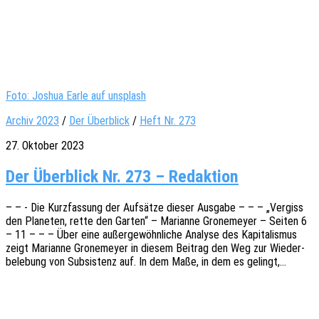
Foto: Joshua Earle auf unsplash
Archiv 2023
/
Der Überblick
/
Heft Nr. 273
27. Oktober 2023
Der Überblick Nr. 273 – Redaktion
– – - Die Kurz­fas­sung der Aufsät­ze dieser Ausga­be – – – „Vergiss
den Plane­ten, rette den Garten“ – Mari­an­ne Grone­mey­er – Seiten 6
– 11 – – – Über eine außer­ge­wöhn­li­che Analy­se des Kapi­ta­lis­mus
zeigt Mari­an­ne Grone­mey­er in diesem Beitrag den Weg zur Wieder­
be­le­bung von Subsis­tenz auf. In dem Maße, in dem es gelingt,…