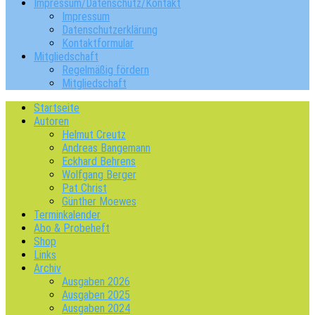
Impressum/Datenschutz/Kontakt
Impressum
Datenschutzerklärung
Kontaktformular
Mitgliedschaft
Regelmäßig fördern
Mitgliedschaft
Startseite
Autoren
Helmut Creutz
Andreas Bangemann
Eckhard Behrens
Wolfgang Berger
Pat Christ
Günther Moewes
Terminkalender
Abo & Probeheft
Shop
Links
Archiv
Ausgaben 2026
Ausgaben 2025
Ausgaben 2024