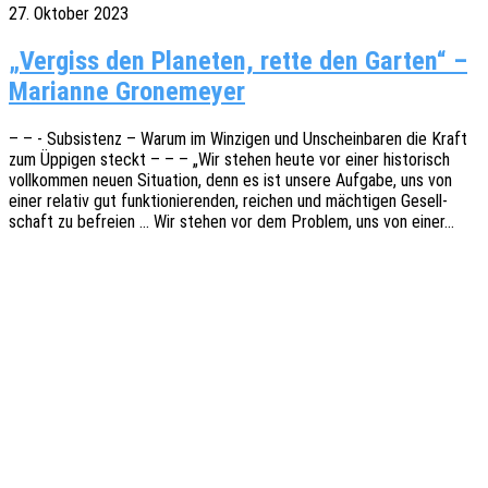
27. Oktober 2023
„Vergiss den Planeten, rette den Garten“ –
Marianne Gronemeyer
– – - Subsis­tenz – Warum im Winzi­gen und Unschein­ba­ren die Kraft
zum Üppi­gen steckt – – – „Wir stehen heute vor einer histo­risch
voll­kom­men neuen Situa­ti­on, denn es ist unsere Aufga­be, uns von
einer rela­tiv gut funk­tio­nie­ren­den, reichen und mäch­ti­gen Gesell­
schaft zu befrei­en … Wir stehen vor dem Problem, uns von einer…