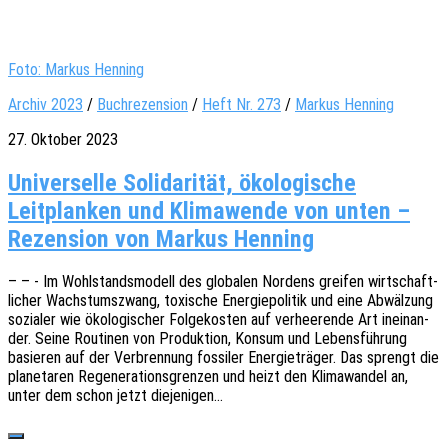
Foto: Markus Henning
Archiv 2023
/
Buchrezension
/
Heft Nr. 273
/
Markus Henning
27. Oktober 2023
Universelle Solidarität, ökologische
Leitplanken und Klimawende von unten –
Rezension von Markus Henning
– – - Im Wohl­stands­mo­dell des globa­len Nordens grei­fen wirt­schaft­
li­cher Wachs­tums­zwang, toxi­sche Ener­gie­po­li­tik und eine Abwäl­zung
sozia­ler wie ökolo­gi­scher Folge­kos­ten auf verhee­ren­de Art inein­an­
der. Seine Routi­nen von Produk­ti­on, Konsum und Lebens­füh­rung
basie­ren auf der Verbren­nung fossi­ler Ener­gie­trä­ger. Das sprengt die
plane­ta­ren Rege­ne­ra­ti­ons­gren­zen und heizt den Klima­wan­del an,
unter dem schon jetzt diejenigen…