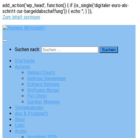
add_action('wp_head', function() { if (is_single('digitaler-euro-als-
schritt-zur-bargeldabschaffung')) { echo '
'; } });
Zum Inhalt springen
Suchen nach:
Startseite
Autoren
Helmut Creutz
Andreas Bangemann
Eckhard Behrens
Wolfgang Berger
Pat Christ
Günther Moewes
Terminkalender
Abo & Probeheft
Shop
Links
Archiv
Ausgaben 2026