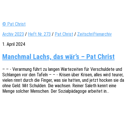
© Pat Christ
Archiv 2023
/
Heft Nr. 273
/
Pat Christ
/
Zeitschriftenarchiv
1. April 2024
Manchmal Lachs, das wär’s – Pat Christ
– – - Verar­mung führt zu langen Warte­zei­ten für Verschul­de­te und
Schlan­gen vor den Tafeln – – - Krisen über Krisen, alles wird teurer,
vielen rinnt durch die Finger, was sie hatten, und jetzt hocken sie da
ohne Geld. Mit Schul­den. Die wach­sen. Reiner Saleth kennt eine
Menge solcher Menschen. Der Sozi­al­päd­ago­ge arbei­tet in…