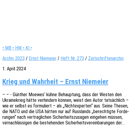
• MB • HW • KI •
Archiv 2023
/
Ernst Niemeier
/
Heft Nr. 273
/
Zeitschriftenarchiv
1. April 2024
Krieg und Wahrheit – Ernst Niemeier
– – - Günther Moewes‘ kühne Behaup­tung, dass der Westen den
Ukrai­ne­krieg hätte verhin­dern können, weist den Autor tatsäch­lich –
wie er selbst es formu­liert – als „Nicht­ex­per­ten“ aus. Seine Thesen,
die NATO und die USA hätten nur auf Russ­lands „berech­tig­te Forde­
run­gen“ nach vertrag­li­chen Sicher­heits­zu­sa­gen einge­hen müssen,
vernach­läs­si­gen die bestehen­den Sicher­heits­ver­ein­ba­run­gen der…