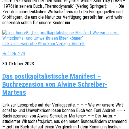
Jahre 1929 schrieb der deut­sche Physi­ker Walter Schott­ky (1886 –
1976) in seinem Buch „Ther­mo­dy­na­mik“ (Verlag Sprin­ger): – – - Die
Zeit des unbe­denk­li­chen Wirt­schaf­tens mit den Ener­gie­quel­len und
Stoff­la­gern, die uns die Natur zur Verfü­gung gestellt hat, wird wahr­
schein­lich schon für unsere Kinder nur…
Link zur Leseprobe © oekom Verlag / Andreß
Heft Nr. 273
30. Oktober 2023
Das postkapitalistische Manifest –
Buchrezension von Alwine Schreiber-
Martens
Link zur Lese­pro­be auf der Verlags­sei­te. – – – Wie wir unsere Wirt­­
schafts- und Umwelt­kri­sen lösen können Buch von Toni Andreß – – -
Buch­re­zen­si­on von Alwine Schrei­ber-Martens– – – Der Autor –
studier­ter Wirt­schafts­ju­rist, aus den neuen Bundes­län­dern stam­mend
– zielt im Buch­ti­tel auf einen Vergleich mit dem Kommu­nis­ti­schen