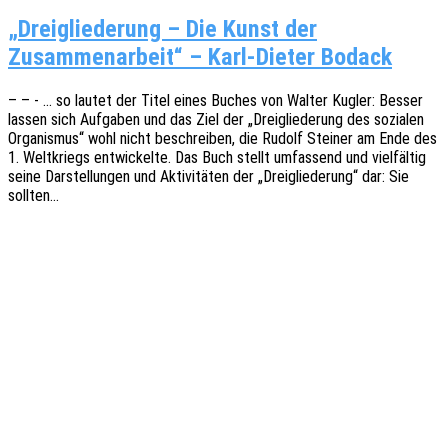
„Dreigliederung – Die Kunst der
Zusammenarbeit“ – Karl-Dieter Bodack
– – - … so lautet der Titel eines Buches von Walter Kugler: Besser
lassen sich Aufga­ben und das Ziel der „Drei­glie­de­rung des sozia­len
Orga­nis­mus“ wohl nicht beschrei­ben, die Rudolf Stei­ner am Ende des
1. Welt­kriegs entwi­ckel­te. Das Buch stellt umfas­send und viel­fäl­tig
seine Darstel­lun­gen und Akti­vi­tä­ten der „Drei­glie­de­rung“ dar: Sie
sollten…