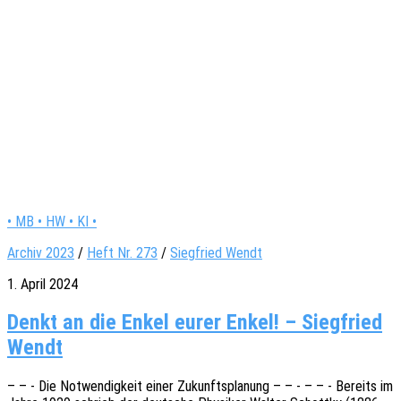
• MB • HW • KI •
Archiv 2023
/
Heft Nr. 273
/
Siegfried Wendt
1. April 2024
Denkt an die Enkel eurer Enkel! – Siegfried
Wendt
– – - Die Notwen­dig­keit einer Zukunfts­pla­nung – – - – – - Bereits im