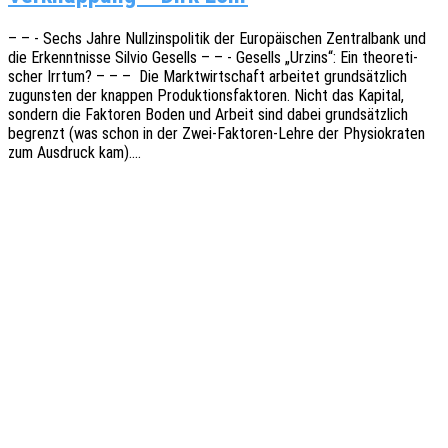
– – - Sechs Jahre Null­zins­po­li­tik der Euro­päi­schen Zentral­bank und
die Erkennt­nis­se Silvio Gesells – – - Gesells „Urzins“: Ein theo­re­ti­
scher Irrtum? – – – Die Markt­wirt­schaft arbei­tet grund­sätz­lich
zuguns­ten der knap­pen Produk­ti­ons­fak­to­ren. Nicht das Kapi­tal,
sondern die Fakto­ren Boden und Arbeit sind dabei grund­sätz­lich
begrenzt (was schon in der Zwei-Fakto­­ren-Lehre der Physio­kra­ten
zum Ausdruck kam).…