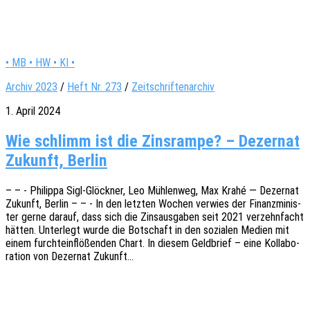
• MB • HW • KI •
Archiv 2023
/
Heft Nr. 273
/
Zeitschriftenarchiv
1. April 2024
Wie schlimm ist die Zinsrampe? – Dezernat
Zukunft, Berlin
– – - Phil­ip­pa Sigl-Glöck­­ner, Leo Mühlen­weg, Max Krahé — Dezer­nat
Zukunft, Berlin – – - In den letz­ten Wochen verwies der Finanz­mi­nis­
ter gerne darauf, dass sich die Zins­aus­ga­ben seit 2021 verzehn­facht
hätten. Unter­legt wurde die Botschaft in den sozia­len Medien mit
einem furcht­ein­flö­ßen­den Chart. In diesem Geld­brief – eine Kolla­bo­
ra­ti­on von Dezer­nat Zukunft…