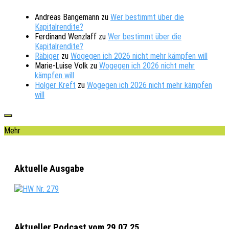
Andreas Bangemann
zu
Wer bestimmt über die
Kapitalrendite?
Ferdinand Wenzlaff
zu
Wer bestimmt über die
Kapitalrendite?
Räbiger
zu
Wogegen ich 2026 nicht mehr kämpfen will
Marie-Luise Volk
zu
Wogegen ich 2026 nicht mehr
kämpfen will
Holger Kreft
zu
Wogegen ich 2026 nicht mehr kämpfen
will
Mehr
Aktuelle Ausgabe
Aktueller Podcast vom 29.07.25