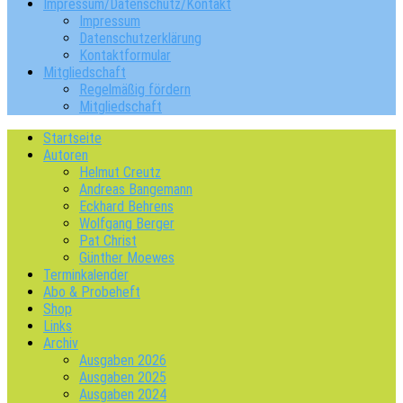
Impressum/Datenschutz/Kontakt
Impressum
Datenschutzerklärung
Kontaktformular
Mitgliedschaft
Regelmäßig fördern
Mitgliedschaft
Startseite
Autoren
Helmut Creutz
Andreas Bangemann
Eckhard Behrens
Wolfgang Berger
Pat Christ
Günther Moewes
Terminkalender
Abo & Probeheft
Shop
Links
Archiv
Ausgaben 2026
Ausgaben 2025
Ausgaben 2024