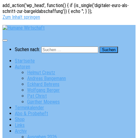
add_action('wp_head', function() { if (is_single('digitaler-euro-als-
schritt-zur-bargeldabschaffung')) { echo '
'; } });
Zum Inhalt springen
Suchen nach:
Startseite
Autoren
Helmut Creutz
Andreas Bangemann
Eckhard Behrens
Wolfgang Berger
Pat Christ
Günther Moewes
Terminkalender
Abo & Probeheft
Shop
Links
Archiv
Ausgaben 2026