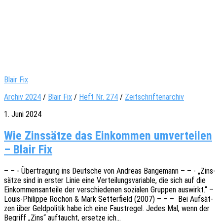
Blair Fix
Archiv 2024
/
Blair Fix
/
Heft Nr. 274
/
Zeitschriftenarchiv
1. Juni 2024
Wie Zinssätze das Einkommen umverteilen
– Blair Fix
– – - Über­tra­gung ins Deut­sche von Andre­as Bange­mann – – - „Zins­
sät­ze sind in erster Linie eine Vertei­lungs­va­ria­ble, die sich auf die
Einkom­mens­an­tei­le der verschie­de­nen sozia­len Grup­pen auswirkt.“ –
Louis-Phil­ip­­pe Rochon & Mark Setter­field (2007) – – – Bei Aufsät­
zen über Geld­po­li­tik habe ich eine Faust­re­gel. Jedes Mal, wenn der
Begriff „Zins“ auftaucht, erset­ze ich…