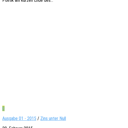
Poli­tik am kurzen Ende des…
0
Ausgabe 01 - 2015
/
Zins unter Null