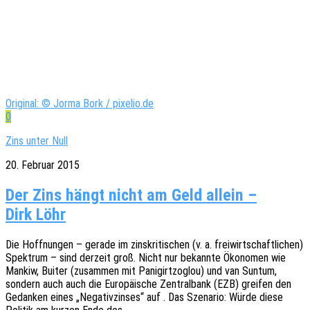
Original: © Jorma Bork / pixelio.de
0
Zins unter Null
20. Februar 2015
Der Zins hängt nicht am Geld allein –
Dirk Löhr
Die Hoff­nun­gen – gerade im zins­kri­ti­schen (v. a. frei­wirt­schaft­li­chen)
Spek­trum – sind derzeit groß. Nicht nur bekann­te Ökono­men wie
Mankiw, Buiter (zusam­men mit Pani­girt­zoglou) und van Suntum,
sondern auch auch die Euro­päi­sche Zentral­bank (EZB) grei­fen den
Gedan­ken eines „Nega­tiv­zin­ses“ auf . Das Szena­rio: Würde diese