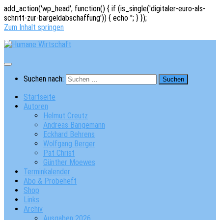
add_action('wp_head', function() { if (is_single('digitaler-euro-als-
schritt-zur-bargeldabschaffung')) { echo '
'; } });
Zum Inhalt springen
Suchen nach:
Startseite
Autoren
Helmut Creutz
Andreas Bangemann
Eckhard Behrens
Wolfgang Berger
Pat Christ
Günther Moewes
Terminkalender
Abo & Probeheft
Shop
Links
Archiv
Ausgaben 2026