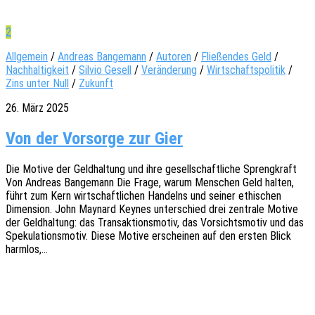
2
Allgemein
/
Andreas Bangemann
/
Autoren
/
Fließendes Geld
/
Nachhaltigkeit
/
Silvio Gesell
/
Veränderung
/
Wirtschaftspolitik
/
Zins unter Null
/
Zukunft
26. März 2025
Von der Vorsorge zur Gier
Die Motive der Geld­hal­tung und ihre gesell­schaft­li­che Spreng­kraft
Von Andre­as Bange­mann Die Frage, warum Menschen Geld halten,
führt zum Kern wirt­schaft­li­chen Handelns und seiner ethi­schen
Dimen­si­on. John Maynard Keynes unter­schied drei zentra­le Motive
der Geld­hal­tung: das Trans­ak­ti­ons­mo­tiv, das Vorsichts­mo­tiv und das
Speku­la­ti­ons­mo­tiv. Diese Motive erschei­nen auf den ersten Blick
harmlos,…