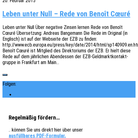
20. Februar 2015
Leben unter Null – Rede von Benoît Cœuré
Leben unter Null Über nega­ti­ve Zinsen lernen Rede von Benoît
Cœuré Über­set­zung: Andre­as Bange­mann Die Rede im Origi­nal (in
Englisch) ist auf der Websei­te der EZB zu finden:
http://www.ecb.europa.eu/press/key/date/2014/html/sp140909.en.ht
Benoît Cœuré ist Mitglied des Direk­to­ri­ums der EZB. Er hielt diese
Rede auf dem jähr­li­chen Abend­essen der EZB-Geld­­mark­t­­kon­­­tak­t­­
grup­­pe in Frank­furt am Main…
Folgen:
Regelmäßig fördern…
.. können Sie uns direkt hier über unser
ausfüllbares PDF-Formular.