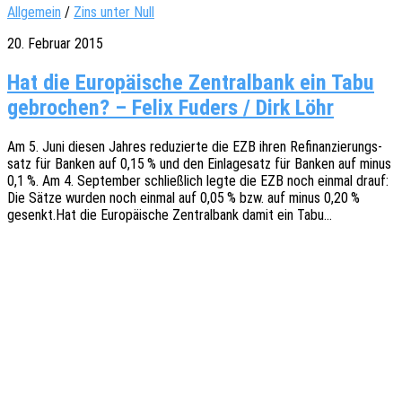
Allgemein
/
Zins unter Null
20. Februar 2015
Hat die Europäische Zentralbank ein Tabu
gebrochen? – Felix Fuders / Dirk Löhr
Am 5. Juni diesen Jahres redu­zier­te die EZB ihren Refi­nan­zie­rungs­
satz für Banken auf 0,15 % und den Einla­ge­satz für Banken auf minus
0,1 %. Am 4. Septem­ber schließ­lich legte die EZB noch einmal drauf:
Die Sätze wurden noch einmal auf 0,05 % bzw. auf minus 0,20 %
gesenkt.Hat die Euro­päi­sche Zentral­bank damit ein Tabu…