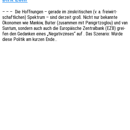
– – – Die Hoff­nun­gen – gerade im zins­kri­ti­schen (v. a. frei­wirt­
schaft­li­chen) Spek­trum – sind derzeit groß. Nicht nur bekann­te
Ökono­men wie Mankiw, Buiter (zusam­men mit Pani­girt­zoglou) und van
Suntum, sondern auch auch die Euro­päi­sche Zentral­bank (EZB) grei­
fen den Gedan­ken eines „Nega­tiv­zin­ses“ auf . Das Szena­rio: Würde
diese Poli­tik am kurzen Ende…