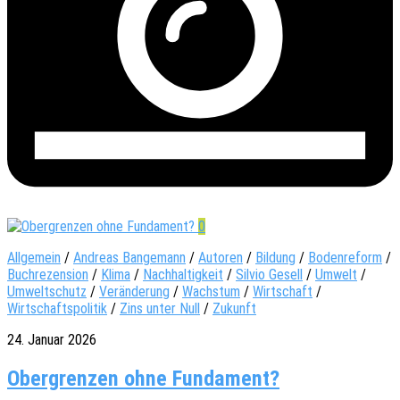
0
Allgemein
/
Andreas Bangemann
/
Autoren
/
Bildung
/
Bodenreform
/
Buchrezension
/
Klima
/
Nachhaltigkeit
/
Silvio Gesell
/
Umwelt
/
Umweltschutz
/
Veränderung
/
Wachstum
/
Wirtschaft
/
Wirtschaftspolitik
/
Zins unter Null
/
Zukunft
24. Januar 2026
Obergrenzen ohne Fundament?