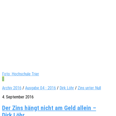
Foto: Hochschule Trier
0
Archiv 2016
/
Ausgabe 04 - 2016
/
Dirk Löhr
/
Zins unter Null
4. September 2016
Der Zins hängt nicht am Geld allein –
Dirk Löhr