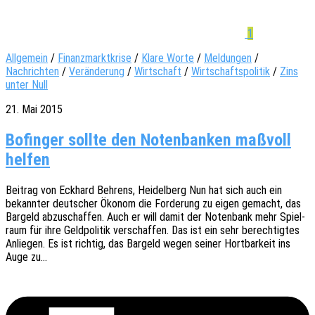
1
Allgemein
/
Finanzmarktkrise
/
Klare Worte
/
Meldungen
/
Nachrichten
/
Veränderung
/
Wirtschaft
/
Wirtschaftspolitik
/
Zins
unter Null
21. Mai 2015
Bofinger sollte den Notenbanken maßvoll
helfen
Beitrag von Eckhard Behrens, Heidel­berg Nun hat sich auch ein
bekann­ter deut­scher Ökonom die Forde­rung zu eigen gemacht, das
Bargeld abzu­schaf­fen. Auch er will damit der Noten­bank mehr Spiel­
raum für ihre Geld­po­li­tik verschaf­fen. Das ist ein sehr berech­tig­tes
Anlie­gen. Es ist rich­tig, das Bargeld wegen seiner Hort­bar­keit ins
Auge zu…