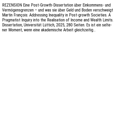
REZENSION Eine Post-Growth-Disser­­ta­­ti­on über Einkom­­mens- und
Vermö­gens­gren­zen – und was sie über Geld und Boden verschweigt
Martin Fran­çois: Addres­sing Inequa­li­ty in Post-growth Socie­ties. A
Prag­ma­tist Inquiry into the Reali­sa­ti­on of Income and Wealth Limits.
Disser­ta­ti­on, Univer­si­tät Lüttich, 2025, 280 Seiten. Es ist ein selte­
ner Moment, wenn eine akade­mi­sche Arbeit gleichzeitig…