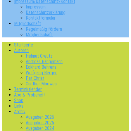
Impressum/Datenschutz/Kontakt
Impressum
Datenschutzerklärung
Kontaktformular
Mitgliedschaft
Regelmäßig fördern
Mitgliedschaft
Startseite
Autoren
Helmut Creutz
Andreas Bangemann
Eckhard Behrens
Wolfgang Berger
Pat Christ
Günther Moewes
Terminkalender
Abo & Probeheft
Shop
Links
Archiv
Ausgaben 2026
Ausgaben 2025
Ausgaben 2024