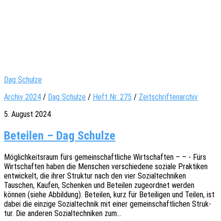
Dag Schulze
Archiv 2024
/
Dag Schulze
/
Heft Nr. 275
/
Zeitschriftenarchiv
5. August 2024
Beteilen – Dag Schulze
Möglich­keits­raum fürs gemein­schaft­li­che Wirt­schaf­ten – – - Fürs
Wirt­schaf­ten haben die Menschen verschie­de­ne sozia­le Prak­ti­ken
entwi­ckelt, die ihrer Struk­tur nach den vier Sozi­al­tech­ni­ken
Tauschen, Kaufen, Schen­ken und Betei­len zuge­ord­net werden
können (siehe Abbil­dung). Betei­len, kurz für Betei­li­gen und Teilen, ist
dabei die einzi­ge Sozi­al­tech­nik mit einer gemein­schaft­li­chen Struk­
tur. Die ande­ren Sozi­al­tech­ni­ken zum…