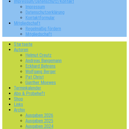
Impressum/Datenschutz/Kontakt
Impressum
Datenschutzerklärung
Kontaktformular
Mitgliedschaft
Regelmäßig fördern
Mitgliedschaft
Startseite
Autoren
Helmut Creutz
Andreas Bangemann
Eckhard Behrens
Wolfgang Berger
Pat Christ
Günther Moewes
Terminkalender
Abo & Probeheft
Shop
Links
Archiv
Ausgaben 2026
Ausgaben 2025
Ausgaben 2024