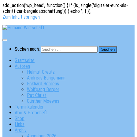
add_action('wp_head', function() { if (is_single('digitaler-euro-als-
schritt-zur-bargeldabschaffung')) { echo '
'; } });
Zum Inhalt springen
Suchen nach:
Startseite
Autoren
Helmut Creutz
Andreas Bangemann
Eckhard Behrens
Wolfgang Berger
Pat Christ
Günther Moewes
Terminkalender
Abo & Probeheft
Shop
Links
Archiv
Ausgaben 2026