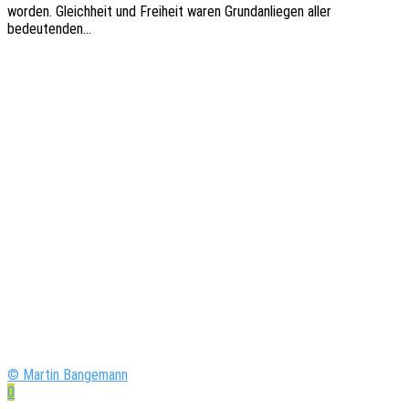
worden. Gleich­heit und Frei­heit waren Grund­an­lie­gen aller
bedeutenden…
© Martin Bangemann
0