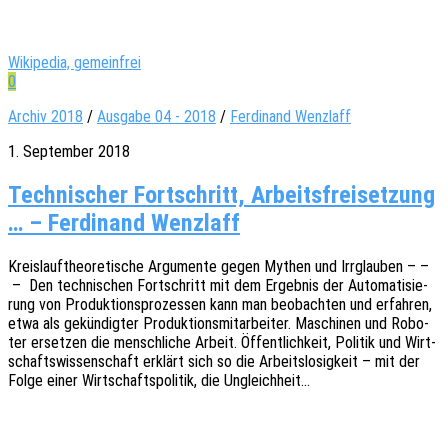
Wikipedia, gemeinfrei
0
Archiv 2018
/
Ausgabe 04 - 2018
/
Ferdinand Wenzlaff
1. September 2018
Technischer Fortschritt, Arbeitsfreisetzung
… – Ferdinand Wenzlaff
Kreis­lauf­theo­re­ti­sche Argu­men­te gegen Mythen und Irrglau­ben – –
– Den tech­ni­schen Fort­schritt mit dem Ergeb­nis der Auto­ma­ti­sie­
rung von Produk­ti­ons­pro­zes­sen kann man beob­ach­ten und erfah­ren,
etwa als gekün­dig­ter Produk­ti­ons­mit­ar­bei­ter. Maschi­nen und Robo­
ter erset­zen die mensch­li­che Arbeit. Öffent­lich­keit, Poli­tik und Wirt­
schafts­wis­sen­schaft erklärt sich so die Arbeits­lo­sig­keit – mit der
Folge einer Wirt­schafts­po­li­tik, die Ungleichheit…