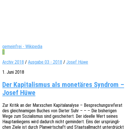
gemeinfrei - Wikipedia
0
Archiv 2018
/
Ausgabe 03 - 2018
/
Josef Hüwe
1. Juni 2018
Der Kapitalismus als monetäres Syndrom –
Josef Hüwe
Zur Kritik an der Marx­schen Kapi­tal­ana­ly­se – Bespre­chungs­re­fe­rat
des gleich­na­mi­gen Buches von Dieter Suhr – – – Die bishe­ri­gen
Wege zum Sozia­lis­mus sind geschei­tert. Der ideel­le Wert seines
Haupt­an­lie­gens wird dadurch nicht gemin­dert. Eins der ursprüng­li­
chen Ziele ist durch Plan­wirt­schaft und Staats­all­macht unter­drückt