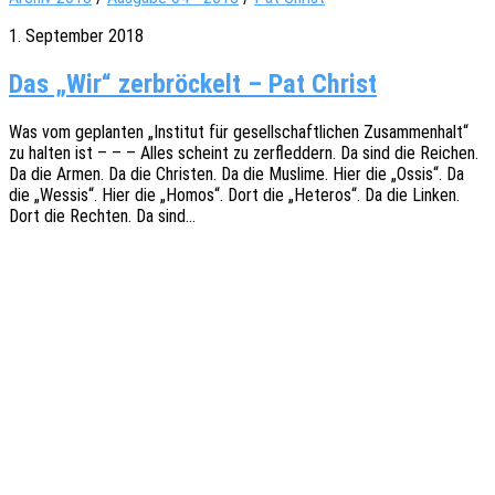
1. September 2018
Das „Wir“ zerbröckelt – Pat Christ
Was vom geplan­ten „Insti­tut für gesell­schaft­li­chen Zusam­men­halt“
zu halten ist – – – Alles scheint zu zerfled­dern. Da sind die Reichen.
Da die Armen. Da die Chris­ten. Da die Musli­me. Hier die „Ossis“. Da
die „Wessis“. Hier die „Homos“. Dort die „Hete­ros“. Da die Linken.
Dort die Rech­ten. Da sind…