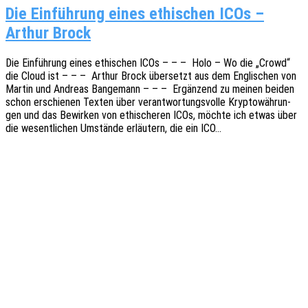
Die Einführung eines ethischen ICOs –
Arthur Brock
Die Einfüh­rung eines ethi­schen ICOs – – – Holo – Wo die „Crowd“
die Cloud ist – – – Arthur Brock über­setzt aus dem Engli­schen von
Martin und Andre­as Bange­mann – – – Ergän­zend zu meinen beiden
schon erschie­nen Texten über verant­wor­tungs­vol­le Kryp­to­wäh­run­
gen und das Bewir­ken von ethi­sche­ren ICOs, möchte ich etwas über
die wesent­li­chen Umstän­de erläu­tern, die ein ICO…