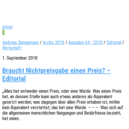
privat
0
Andreas Bangemann
/
Archiv 2018
/
Ausgabe 04 - 2018
/
Editorial
/
Wirtschaft
1. September 2018
Braucht Nichtpreisgabe einen Preis? –
Editorial
„Alles hat entwe­der einen Preis, oder eine Würde. Was einen Preis
hat, an dessen Stelle kann auch etwas ande­res als Äqui­va­lent
gesetzt werden; was dage­gen über allen Preis erha­ben ist, mithin
kein Äqui­va­lent verstat­tet, das hat eine Würde. – – – Was sich auf
die allge­mei­nen mensch­li­chen Neigun­gen und Bedürf­nis­se bezieht,
hat einen…