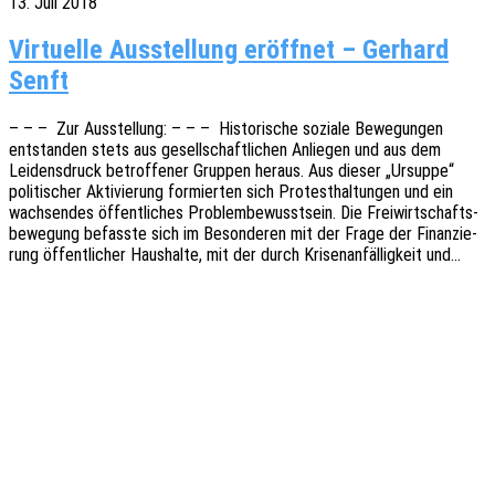
13. Juli 2018
Virtuelle Ausstellung eröffnet – Gerhard
Senft
– – – Zur Ausstel­lung: – – – Histo­ri­sche sozia­le Bewe­gun­gen
entstan­den stets aus gesell­schaft­li­chen Anlie­gen und aus dem
Leidens­druck betrof­fe­ner Grup­pen heraus. Aus dieser „Ursup­pe“
poli­ti­scher Akti­vie­rung formier­ten sich Protest­hal­tun­gen und ein
wach­sen­des öffent­li­ches Problem­be­wusst­sein. Die Frei­wirt­schafts­
be­we­gung befass­te sich im Beson­de­ren mit der Frage der Finan­zie­
rung öffent­li­cher Haus­hal­te, mit der durch Krisen­an­fäl­lig­keit und…