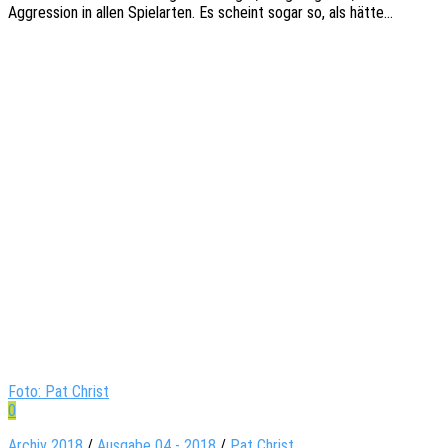
Aggres­si­on in allen Spiel­ar­ten. Es scheint sogar so, als hätte…
Foto: Pat Christ
0
Archiv 2018
/
Ausgabe 04 - 2018
/
Pat Christ