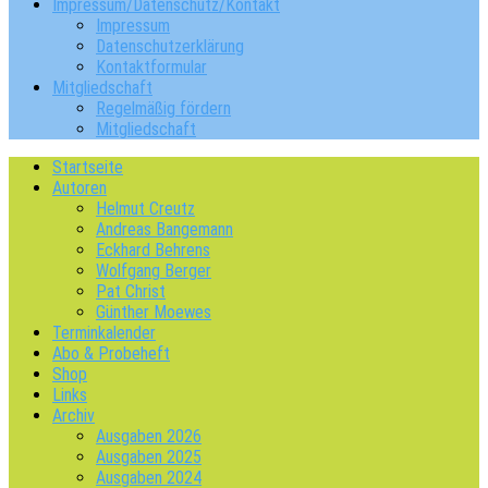
Impressum/Datenschutz/Kontakt
Impressum
Datenschutzerklärung
Kontaktformular
Mitgliedschaft
Regelmäßig fördern
Mitgliedschaft
Startseite
Autoren
Helmut Creutz
Andreas Bangemann
Eckhard Behrens
Wolfgang Berger
Pat Christ
Günther Moewes
Terminkalender
Abo & Probeheft
Shop
Links
Archiv
Ausgaben 2026
Ausgaben 2025
Ausgaben 2024