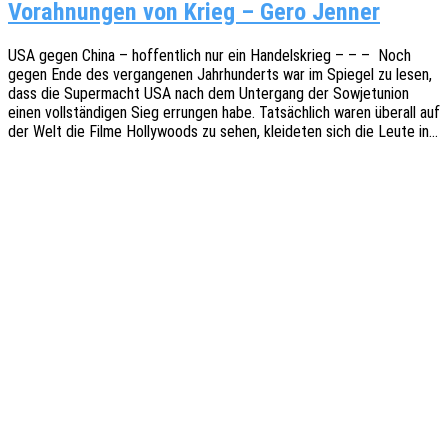
Vorahnungen von Krieg – Gero Jenner
USA gegen China – hoffent­lich nur ein Handels­krieg – – – Noch
gegen Ende des vergan­ge­nen Jahr­hun­derts war im Spie­gel zu lesen,
dass die Super­macht USA nach dem Unter­gang der Sowjet­uni­on
einen voll­stän­di­gen Sieg errun­gen habe. Tatsäch­lich waren über­all auf
der Welt die Filme Holly­woods zu sehen, klei­de­ten sich die Leute in…