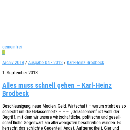
gemeinfrei
0
Archiv 2018
/
Ausgabe 04 - 2018
/
Karl-Heinz Brodbeck
1. September 2018
Alles muss schnell gehen – Karl-Heinz
Brodbeck
Beschleu­ni­gung, neue Medien, Geld, Wirt­schaft – warum steht es so
schlecht um die Gelas­sen­heit? – – – „Gelas­sen­heit“ ist wohl der
Begriff, mit dem wir unsere wirt­schaft­li­che, poli­ti­sche und gesell­
schaft­li­che Gegen­wart am aller­we­nigs­ten beschrei­ben würden. Es
herrscht das schlich­te Gegen­teil: Angst, Aufge­regt­heit, Gier und