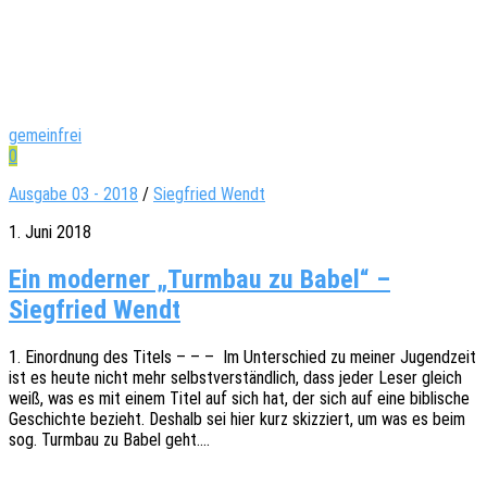
gemeinfrei
0
Ausgabe 03 - 2018
/
Siegfried Wendt
1. Juni 2018
Ein moderner „Turmbau zu Babel“ –
Siegfried Wendt
1. Einord­nung des Titels – – – Im Unter­schied zu meiner Jugend­zeit
ist es heute nicht mehr selbst­ver­ständ­lich, dass jeder Leser gleich
weiß, was es mit einem Titel auf sich hat, der sich auf eine bibli­sche
Geschich­te bezieht. Deshalb sei hier kurz skiz­ziert, um was es beim
sog. Turm­bau zu Babel geht.…