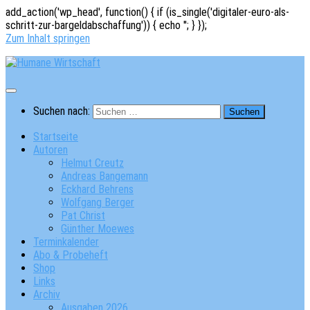
add_action('wp_head', function() { if (is_single('digitaler-euro-als-
schritt-zur-bargeldabschaffung')) { echo '
'; } });
Zum Inhalt springen
Suchen nach:
Startseite
Autoren
Helmut Creutz
Andreas Bangemann
Eckhard Behrens
Wolfgang Berger
Pat Christ
Günther Moewes
Terminkalender
Abo & Probeheft
Shop
Links
Archiv
Ausgaben 2026