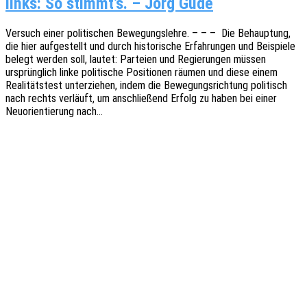
links: So stimmt’s. – Jörg Gude
Versuch einer poli­ti­schen Bewe­gungs­leh­re. – – – Die Behaup­tung,
die hier aufge­stellt und durch histo­ri­sche Erfah­run­gen und Beispie­le
belegt werden soll, lautet: Partei­en und Regie­run­gen müssen
ursprüng­lich linke poli­ti­sche Posi­tio­nen räumen und diese einem
Reali­täts­test unter­zie­hen, indem die Bewe­gungs­rich­tung poli­tisch
nach rechts verläuft, um anschlie­ßend Erfolg zu haben bei einer
Neuori­en­tie­rung nach…