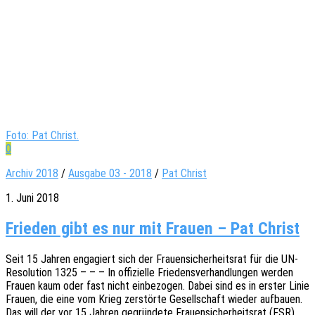
Foto: Pat Christ.
0
Archiv 2018
/
Ausgabe 03 - 2018
/
Pat Christ
1. Juni 2018
Frieden gibt es nur mit Frauen – Pat Christ
Seit 15 Jahren enga­giert sich der Frau­en­si­cher­heits­rat für die UN-
Reso­lu­­ti­on 1325 – – – In offi­zi­el­le Frie­dens­ver­hand­lun­gen werden
Frauen kaum oder fast nicht einbe­zo­gen. Dabei sind es in erster Linie
Frauen, die eine vom Krieg zerstör­te Gesell­schaft wieder aufbau­en.
Das will der vor 15 Jahren gegrün­de­te Frau­en­si­cher­heits­rat (FSR)