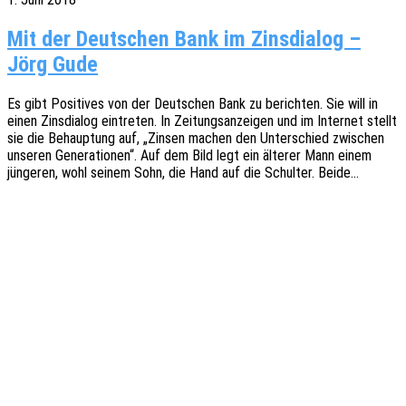
Mit der Deutschen Bank im Zinsdialog –
Jörg Gude
Es gibt Posi­ti­ves von der Deut­schen Bank zu berich­ten. Sie will in
einen Zins­dia­log eintre­ten. In Zeitungs­an­zei­gen und im Inter­net stellt
sie die Behaup­tung auf, „Zinsen machen den Unter­schied zwischen
unse­ren Gene­ra­tio­nen“. Auf dem Bild legt ein älte­rer Mann einem
jünge­ren, wohl seinem Sohn, die Hand auf die Schul­ter. Beide…