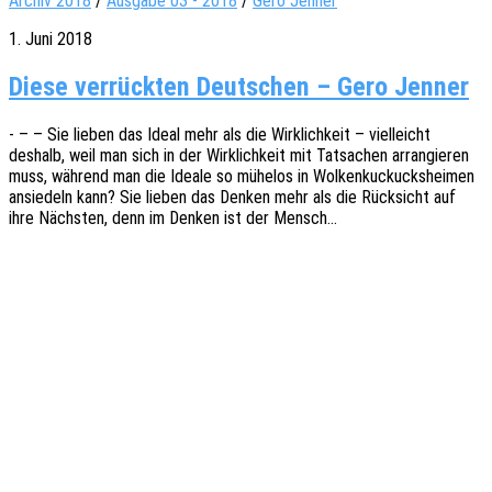
Archiv 2018
/
Ausgabe 03 - 2018
/
Gero Jenner
1. Juni 2018
Diese verrückten Deutschen – Gero Jenner
- – – Sie lieben das Ideal mehr als die Wirk­lich­keit – viel­leicht
deshalb, weil man sich in der Wirk­lich­keit mit Tatsa­chen arran­gie­ren
muss, während man die Ideale so mühe­los in Wolken­ku­ckucks­hei­men
ansie­deln kann? Sie lieben das Denken mehr als die Rück­sicht auf
ihre Nächs­ten, denn im Denken ist der Mensch…