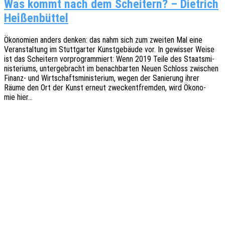
Was kommt nach dem Scheitern? – Dietrich
Heißenbüttel
Ökono­mien anders denken: das nahm sich zum zwei­ten Mal eine
Veran­stal­tung im Stutt­gar­ter Kunst­ge­bäu­de vor. In gewis­ser Weise
ist das Schei­tern vorpro­gram­miert: Wenn 2019 Teile des Staats­mi­
nis­te­ri­ums, unter­ge­bracht im benach­bar­ten Neuen Schloss zwischen
Finanz- und Wirt­schafts­mi­nis­te­ri­um, wegen der Sanie­rung ihrer
Räume den Ort der Kunst erneut zweck­ent­frem­den, wird Ökono­
mie hier…