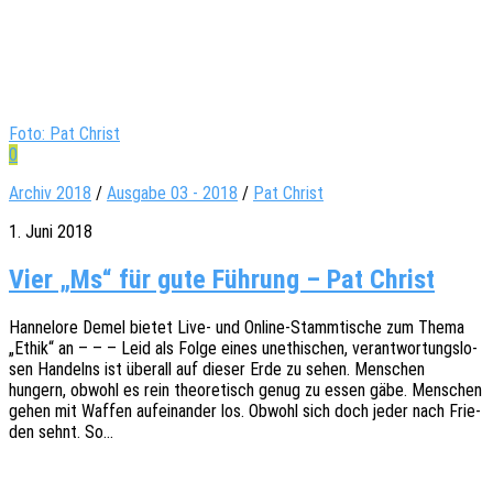
Foto: Pat Christ
0
Archiv 2018
/
Ausgabe 03 - 2018
/
Pat Christ
1. Juni 2018
Vier „Ms“ für gute Führung – Pat Christ
Hanne­lo­re Demel bietet Live- und Online-Stam­m­­ti­­sche zum Thema
„Ethik“ an – – – Leid als Folge eines unethi­schen, verant­wor­tungs­lo­
sen Handelns ist über­all auf dieser Erde zu sehen. Menschen
hungern, obwohl es rein theo­re­tisch genug zu essen gäbe. Menschen
gehen mit Waffen aufein­an­der los. Obwohl sich doch jeder nach Frie­
den sehnt. So…