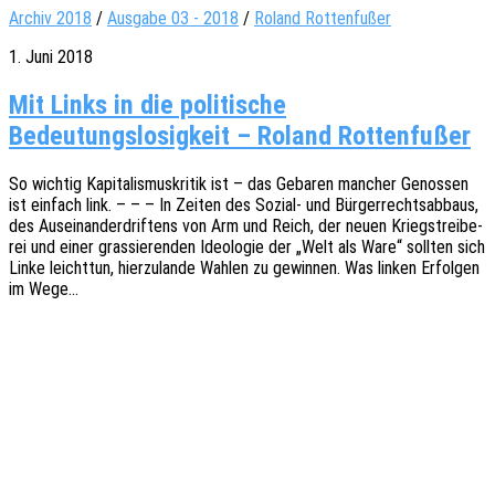
Archiv 2018
/
Ausgabe 03 - 2018
/
Roland Rottenfußer
1. Juni 2018
Mit Links in die politische
Bedeutungslosigkeit – Roland Rottenfußer
So wich­tig Kapi­ta­lis­mus­kri­tik ist – das Geba­ren mancher Genos­sen
ist einfach link. – – – In Zeiten des Sozial- und Bürger­rechts­ab­baus,
des Ausein­an­der­drif­tens von Arm und Reich, der neuen Kriegs­trei­be­
rei und einer gras­sie­ren­den Ideo­lo­gie der „Welt als Ware“ soll­ten sich
Linke leicht­tun, hier­zu­lan­de Wahlen zu gewin­nen. Was linken Erfol­gen
im Wege…