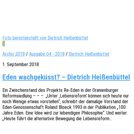
Foto bereitgestellt von Dietrich Heißenbüttel
0
Archiv 2018
/
Ausgabe 04 - 2018
/
Dietrich Heißenbüttel
1. September 2018
Eden wachgeküsst? – Dietrich Heißenbüttel
Ein Zwischen­stand des Projekts Re-Eden in der Orani­en­bur­ger
Reform­sied­lung – – – „Unter ‚Lebens­re­form‘ können sich heute nur
noch Wenige etwas vorstel­len“, schreibt der dama­li­ge Vorstand der
Eden-Genos­­sen­­schaft Roland Bloeck 1993 in der Publi­ka­ti­on „100
Jahre Eden. Eine Idee wird zur leben­di­gen Philo­so­phie“. Und weiter:
„Heute führt die alter­na­ti­ve Bewe­gung die Lebensreform…