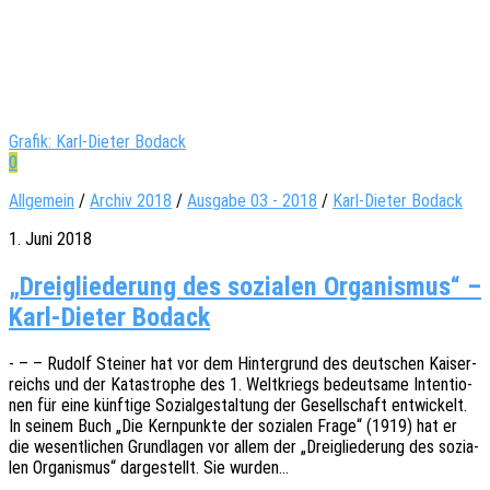
Grafik: Karl-Dieter Bodack
0
Allgemein
/
Archiv 2018
/
Ausgabe 03 - 2018
/
Karl-Dieter Bodack
1. Juni 2018
„Dreigliederung des sozialen Organismus“ –
Karl-Dieter Bodack
- – – Rudolf Stei­ner hat vor dem Hinter­grund des deut­schen Kaiser­
reichs und der Kata­stro­phe des 1. Welt­kriegs bedeut­sa­me Inten­tio­
nen für eine künf­ti­ge Sozi­al­ge­stal­tung der Gesell­schaft entwi­ckelt.
In seinem Buch „Die Kern­punk­te der sozia­len Frage“ (1919) hat er
die wesent­li­chen Grund­la­gen vor allem der „Drei­glie­de­rung des sozia­
len Orga­nis­mus“ darge­stellt. Sie wurden…