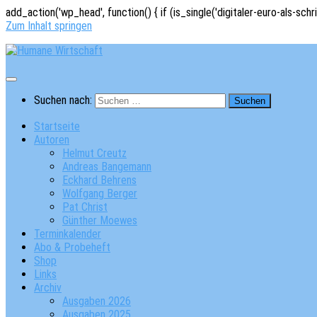
add_action('wp_head', function() { if (is_single('digitaler-euro-als-schr
Zum Inhalt springen
Suchen nach:
Startseite
Autoren
Helmut Creutz
Andreas Bangemann
Eckhard Behrens
Wolfgang Berger
Pat Christ
Günther Moewes
Terminkalender
Abo & Probeheft
Shop
Links
Archiv
Ausgaben 2026
Ausgaben 2025