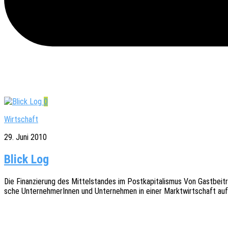
0
Wirtschaft
29. Juni 2010
Blick Log
Die Finan­zie­rung des Mittel­stan­des im Post­ka­pi­ta­lis­mus Von Gast­b
sche Unter­neh­me­rIn­nen und Unter­neh­men in einer Markt­wirt­schaft auf