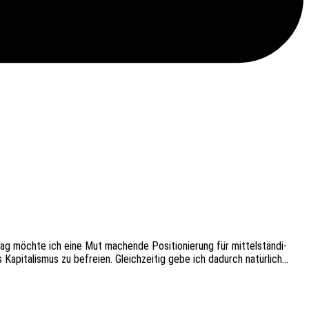
rag möchte ich eine Mut machen­de Posi­tio­nie­rung für mittel­stän­di­
Kapi­ta­lis­mus zu befrei­en. Gleich­zei­tig gebe ich dadurch natürlich…