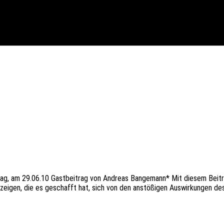
ei­trag, am 29.06.10 Gast­bei­trag von Andre­as Bange­mann* Mit diesem Beit
zei­gen, die es geschafft hat, sich von den anstö­ßi­gen Auswir­kun­gen des 